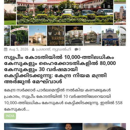
Aug 5, 2026
പ്രശാന്ത്, ന്യൂഡല്‍ഹി
0
സുപ്രീം കോടതിയിൽ 10,000-ത്തിലധികം
കേസുകളും ഹൈക്കോടതികളിൽ 80,000
കേസുകളും 30 വർഷമായി
കെട്ടിക്കിടക്കുന്നു: കേന്ദ്ര നിയമ മന്ത്രി
അര്‍ജുന്‍ മേഘ്‌വാള്‍
കേന്ദ്ര സർക്കാർ പാർലമെന്റിൽ നൽകിയ കണക്കുകൾ
പ്രകാരം, സുപ്രീം കോടതിയിൽ 10 വർഷത്തിലേറെയായി
10,000-ത്തിലധികം കേസുകൾ കെട്ടിക്കിടക്കുന്നു. ഇതിൽ 558
കേസുകൾ...
INDIA