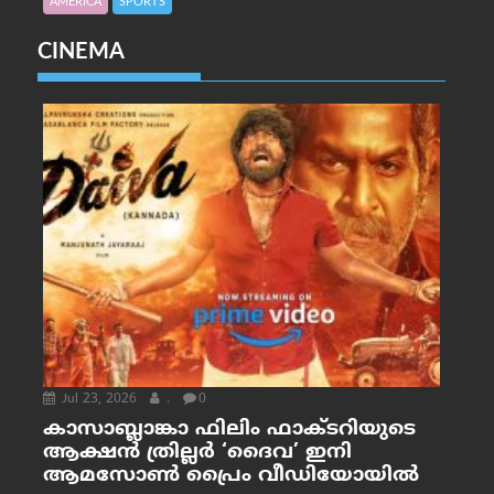
AMERICA
SPORTS
CINEMA
Jul 23, 2026
.
0
കാസാബ്ലാങ്കാ ഫിലിം ഫാക്ടറിയുടെ
ആക്ഷൻ ത്രില്ലർ ‘ദൈവ’ ഇനി
ആമസോൺ പ്രൈം വീഡിയോയിൽ