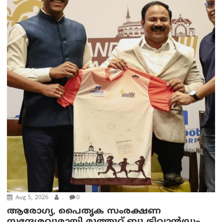
Aug 5, 2026
.
0
ആരോഗ്യ, പൈതൃക സംരക്ഷണ
സന്ദേശവുമായി മുത്തൂറ്റ് ബ്ലൂ ട്രിവാൻഡ്രം