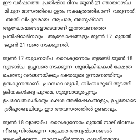
ഈ വർഷത്തെ പ്രതിഷ്ഠാ ദിനം ജൂൺ 21 ഞായറാഴ്ച
മിഥുന മാസത്തിലെ ഉത്രം നക്ഷത്രത്തിലാണ് വരുന്നത്.
അതി വിപുലമായ ആചാര, അനുഷ്ഠാന
ആഘോഷങ്ങളോടെയാണ് ഇത്തവണത്തെ
പ്രതിഷ്ഠാദിനവും ആഘോഷങ്ങളും ജൂൺ 17 മുതൽ
ജൂൺ 21 വരെ നടക്കുന്നത്.
ജൂൺ 17 ബുധനാഴ്ച വൈകുന്നേരം തുടങ്ങി ജൂൺ 18
വ്യാഴാഴ്ച ഉച്ചവരെ നടക്കുന്ന ശുദ്ധിക്രിയകൾ ക്ഷേത്ര
ചെതന്യ വർദ്ധനയ്ക്കും ഭക്തരുടെ ഉന്നമനത്തിനും
ഉതകുന്നതാണ്. പ്രാസാദ ശുദ്ധി, ബിംബശുദ്ധി തുടങ്ങി
ക്രിയകൾക്കു പുറമെ, ഗുരുവായൂരപ്പനും
ഉപദേവതകൾക്കും കലശ അഭിഷേകങ്ങളും, ഉച്ചയോടെ
ശ്രീഭൂതബലിയും ഈ അവസരത്തിൽ ഉണ്ടാവും.
ജൂൺ 18 വ്യാഴാഴ്ച വൈകുന്നേരം മുതൽ നാല് ദിവസം
നീണ്ടു നിൽക്കുന്ന ആചാര-അനുഷ്ടാനങ്ങൾ
ആരംഭിക്കുന്നു. നാമസംഗീർത്തന മുഖരിതമായ