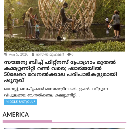
Aug 5, 2026
നസീല്‍ മുഹമ്മദ്
0
സൗജന്യ ബീച്ച് ഫിറ്റ്നസ് പ്രോ​ഗ്രാം മുതൽ
കമ്മ്യൂണിറ്റി റൺ വരെ; ഷാർജയിൽ
50ലേറെ വേനൽക്കാല പരിപാടികളുമായി
ഷൂറൂഖ്
ഓഗസ്റ്റ്, സെപ്റ്റംബർ മാസങ്ങളിലായി ഏഴാഴ്ച നീളുന്ന
വിപുലമായ വേനൽക്കാല കമ്മ്യൂണിറ്റി...
MIDDLE EAST/GULF
AMERICA