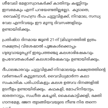
ശീവേലി മേളാസ്വാദകർക്ക് കാതിനും കണ്ണിനും
ഇമ്പമേകും എന്ന് പറയേണ്ടതില്ലല്ലോ. കൂടാതെ,
വൈകിട്ട് സഹസ്ര ദീപം ചുറ്റുവിളക്ക്, നിറമാല, സന്ധ്യ
വേല എന്നിവയും ഈ മൂന്നു ദിവസങ്ങളിലും
ഉണ്ടായിരിക്കും.
പ്രതിഷ്ഠാ ദിനമായ ജൂൺ 21-ന് (മിഥുനത്തിൽ ഉത്രം
നക്ഷത്രം) വിശേഷാൽ പൂജകൾക്കൊപ്പം
ഗുരുവായൂരപ്പന് ഇരുപത്തഞ്ചു കലശാഭിഷേകവും
ഉപദേവതകൾക്ക്‌ കലശാഭിഷേകവും ഉണ്ടായിരിക്കും.
ദീപാലങ്കാരവും ചുറ്റുവിളക്ക്-നിറമാലയും ക്ഷേത്രത്തിന്റെ
വർണഭംഗി കൂട്ടുമ്പോൾ, വൈവിധ്യമാർന്ന കലാ
സംകാരിക പരിപാടികളും കലശ ഉത്സവ ദിനങ്ങളിൽ
ഉടനീളം ഉണ്ടായിരിക്കും. കഥകളി, മോഹിനിയാട്ടം,
ഭാരതനാട്ട്യം, സംഗീത കച്ചേരി, കൈകൊട്ടിക്കളി, ഭക്തി
ഗാനമേള, ഭജന തുടങ്ങിയവയുടെ നീണ്ട നിര തന്നെ