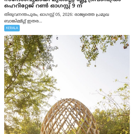
ഹെറിറ്റേജ് റൺ ഓഗസ്റ്റ് 9 ന്
തിരുവനന്തപുരം, ഓഗസ്റ്റ് 05, 2026: രാജ്യത്തെ പ്രമുഖ
ബാങ്കിമ്മ്ഗ്ഗ് ഇതര...
KERALA