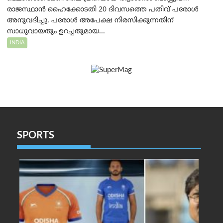
രാജസ്ഥാൻ ഹൈക്കോടതി 20 ദിവസത്തെ പതിവ് പരോൾ
അനുവദിച്ചു. പരോൾ അപേക്ഷ നിരസിക്കുന്നതിന്
സാധുവായതും ഉറച്ചതുമായ...
INDIA
SPORTS