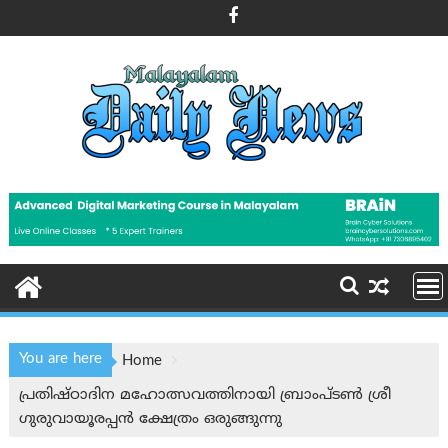
Skip
to
content
You are here
Home
പ്രതിഷ്ഠാദിന മഹോത്സവത്തിനായി ബ്രാംപ്ടൺ ശ്രീ
ഗുരുവായൂരപ്പൻ ക്ഷേത്രം ഒരുങ്ങുന്നു