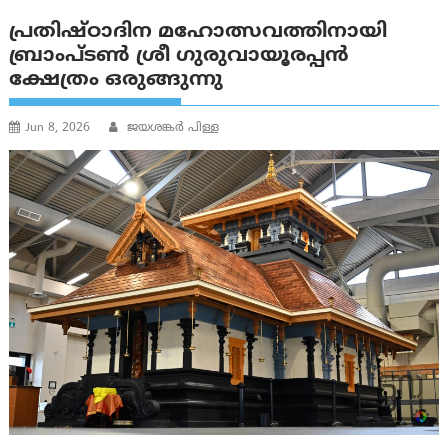
പ്രതിഷ്ഠാദിന മഹോത്സവത്തിനായി
ബ്രാംപ്ടൺ ശ്രീ ഗുരുവായൂരപ്പൻ
ക്ഷേത്രം ഒരുങ്ങുന്നു
Jun 8, 2026
ജയശങ്കര്‍ പിള്ള