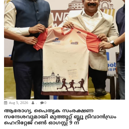
Aug 5, 2026
.
0
ആരോഗ്യ, പൈതൃക സംരക്ഷണ
സന്ദേശവുമായി മുത്തൂറ്റ് ബ്ലൂ ട്രിവാൻഡ്രം
ഹെറിറ്റേജ് റൺ ഓഗസ്റ്റ് 9 ന്