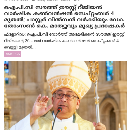
ഐ.പി.സി സൗത്ത് ഈസ്റ്റ് റീജിയൻ
വാർഷിക കൺവൻഷൻ സെപ്റ്റംബർ 4
മുതൽ; പാസ്റ്റർ വിൽസൻ വർക്കിയും ഡോ.
തോംസൺ കെ. മാത്യൂവും മുഖ്യ പ്രഭാഷകർ
ഫ്ളോറിഡ: ഐ.പി.സി നോർത്ത് അമേരിക്കൻ സൗത്ത് ഈസ്റ്റ്
റീജിയന്റെ 26 – മത് വാർഷിക കൺവൻഷൻ സെപ്റ്റംബർ 4
വെള്ളി മുതൽ...
AMERICA