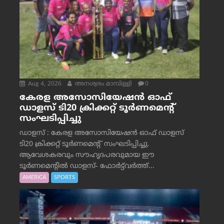
Aug 4, 2026
അനശ്വരം മാമ്പിള്ളി
0
കേരള അസോസിയേഷൻ ഓഫ്
ഡാളസ് ടി20 ക്രിക്കറ്റ് ടൂർണമെന്റ്
സംഘടിപ്പിച്ചു
ഡാളസ് : കേരള അസോസിയേഷൻ ഓഫ് ഡാളസ്
ടി20 ക്രിക്കറ്റ് ടൂർണമെന്റ് സംഘടിപ്പിച്ചു.
ആവേശകരവും സൗഹൃദപരവുമായ ഈ
ടൂർണമെന്റിൽ ഡാളസ്- ഫോർട്ട്‌വര്‍ത്ത്...
AMERICA
SPORTS