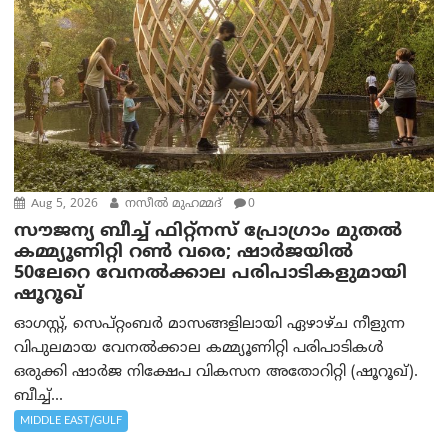
Aug 5, 2026
നസീല്‍ മുഹമ്മദ്
0
സൗജന്യ ബീച്ച് ഫിറ്റ്നസ് പ്രോ​ഗ്രാം മുതൽ
കമ്മ്യൂണിറ്റി റൺ വരെ; ഷാർജയിൽ
50ലേറെ വേനൽക്കാല പരിപാടികളുമായി
ഷൂറൂഖ്
ഓഗസ്റ്റ്, സെപ്റ്റംബർ മാസങ്ങളിലായി ഏഴാഴ്ച നീളുന്ന
വിപുലമായ വേനൽക്കാല കമ്മ്യൂണിറ്റി പരിപാടികൾ
ഒരുക്കി ഷാർജ നിക്ഷേപ വികസന അതോറിറ്റി (ഷൂറൂഖ്).
ബീച്ച്...
MIDDLE EAST/GULF