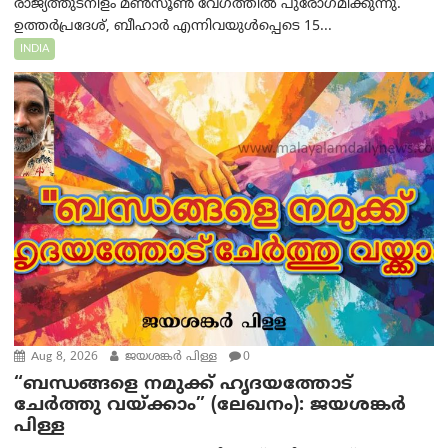
രാജ്യത്തുടനീളം മൺസൂൺ വേഗത്തിൽ പുരോഗമിക്കുന്നു.
ഉത്തർപ്രദേശ്, ബീഹാർ എന്നിവയുൾപ്പെടെ 15...
INDIA
Aug 8, 2026
ജയശങ്കര്‍ പിള്ള
0
“ബന്ധങ്ങളെ നമുക്ക് ഹൃദയത്തോട്
ചേർത്തു വയ്ക്കാം” (ലേഖനം): ജയശങ്കര്‍
പിള്ള