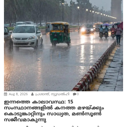
Aug 8, 2026
പ്രശാന്ത്, ന്യൂഡല്‍ഹി
0
ഇന്നത്തെ കാലാവസ്ഥ: 15
സംസ്ഥാനങ്ങളിൽ കനത്ത മഴയ്ക്കും
കൊടുങ്കാറ്റിനും സാധ്യത, മൺസൂൺ
സജീവമാകുന്നു