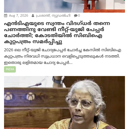
Aug 7, 2026
പ്രശാന്ത്, ന്യൂഡല്‍ഹി
0
എൻ‌ടി‌എയുടെ സ്വന്തം വിദഗ്ധർ തന്നെ
പണത്തിനു വേണ്ടി നീറ്റ്-യു‌ജി പേപ്പർ
ചോർത്തി; കോടതിയില്‍ സിബിഐ
കുറ്റപത്രം സമര്‍പ്പിച്ചു
2026 ലെ നീറ്റ്-യുജി ചോദ്യപേപ്പർ ചോർച്ച കേസിൽ സിബിഐ
കുറ്റപത്രം നിരവധി സുപ്രധാന വെളിപ്പെടുത്തലുകൾ നടത്തി.
ഇതൊരു ലളിതമായ ചോദ്യ പേപ്പർ...
INDIA