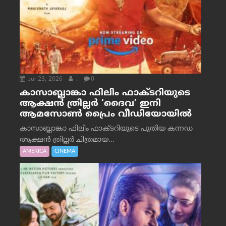
Jul 23, 2026
.
0
കാസാബ്ലാങ്കാ ഫിലിം ഫാക്ടറിയുടെ
ആക്ഷൻ ത്രില്ലർ ‘ദൈവ’ ഇനി
ആമസോൺ പ്രൈം വീഡിയോയിൽ
കാസാബ്ലാങ്കാ ഫിലിം ഫാക്ടറിയുടെ പുതിയ കന്നഡ
ആക്ഷൻ ത്രില്ലർ ചിത്രമായ...
AMERICA
CINEMA