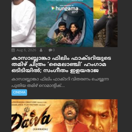
Aug 6, 2026
.
0
കാസാബ്ലാങ്കാ ഫിലിം ഫാക്ടറിയുടെ
തമിഴ് ചിത്രം ‘മൈലാഞ്ചി’ ഹംഗാമ
ഒടിടിയിൽ; സംഗീതം ഇളയരാജ
കാസാബ്ലാങ്കാ ഫിലിം ഫാക്ടറി വിതരണം ചെയ്യുന്ന
പുതിയ തമിഴ് റൊമാന്റിക്...
CINEMA