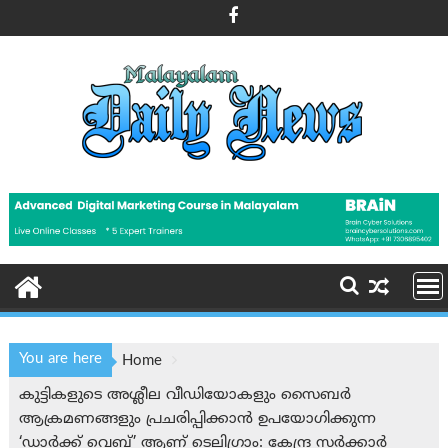
Skip
to
content
You are here
Home
കുട്ടികളുടെ അശ്ലീല വീഡിയോകളും സൈബർ
ആക്രമണങ്ങളും പ്രചരിപ്പിക്കാൻ ഉപയോഗിക്കുന്ന
‘ഡാര്‍ക്ക് വെബ്’ ആണ് ടെലിഗ്രാം: കേന്ദ്ര സര്‍ക്കാര്‍