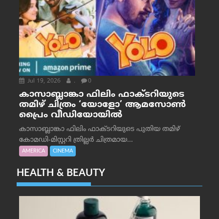
Jul 19, 2026
.
0
കാസാബ്ലാങ്കാ ഫിലിം ഫാക്ടറിയുടെ
തമിഴ് ചിത്രം ‘യോളോ’ ആമസോൺ
പ്രൈം വീഡിയോയിൽ
കാസാബ്ലാങ്കാ ഫിലിം ഫാക്ടറിയുടെ പുതിയ തമിഴ്
കോമഡി-മിസ്റ്ററി ത്രില്ലർ ചിത്രമായ...
AMERICA
CINEMA
HEALTH & BEAUTY