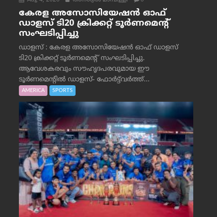
Aug 4, 2026
അനശ്വരം മാമ്പിള്ളി
0
കേരള അസോസിയേഷൻ ഓഫ്
ഡാളസ് ടി20 ക്രിക്കറ്റ് ടൂർണമെന്റ്
സംഘടിപ്പിച്ചു
ഡാളസ് : കേരള അസോസിയേഷൻ ഓഫ് ഡാളസ്
ടി20 ക്രിക്കറ്റ് ടൂർണമെന്റ് സംഘടിപ്പിച്ചു.
ആവേശകരവും സൗഹൃദപരവുമായ ഈ
ടൂർണമെന്റിൽ ഡാളസ്- ഫോർട്ട്‌വര്‍ത്ത്...
AMERICA
SPORTS