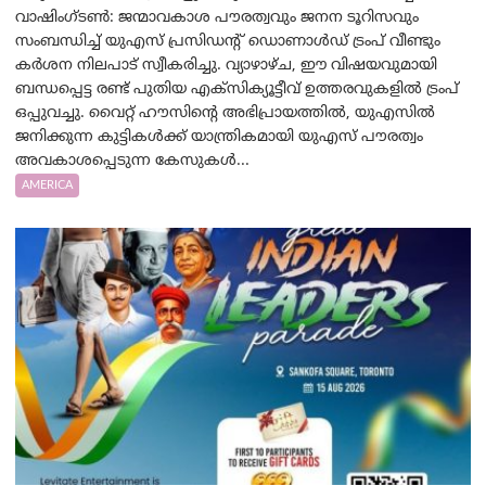
വാഷിംഗ്ടണ്‍: ജന്മാവകാശ പൗരത്വവും ജനന ടൂറിസവും
സംബന്ധിച്ച് യുഎസ് പ്രസിഡന്റ് ഡൊണാൾഡ് ട്രംപ് വീണ്ടും
കർശന നിലപാട് സ്വീകരിച്ചു. വ്യാഴാഴ്ച, ഈ വിഷയവുമായി
ബന്ധപ്പെട്ട രണ്ട് പുതിയ എക്സിക്യൂട്ടീവ് ഉത്തരവുകളിൽ ട്രംപ്
ഒപ്പുവച്ചു. വൈറ്റ് ഹൗസിന്റെ അഭിപ്രായത്തിൽ, യുഎസിൽ
ജനിക്കുന്ന കുട്ടികൾക്ക് യാന്ത്രികമായി യുഎസ് പൗരത്വം
അവകാശപ്പെടുന്ന കേസുകൾ...
AMERICA