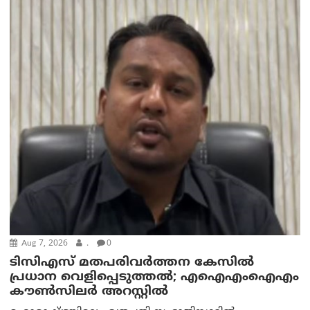
Aug 7, 2026
.
0
ടിസിഎസ് മതപരിവർത്തന കേസിൽ
പ്രധാന വെളിപ്പെടുത്തൽ; എഐഎംഐഎം
കൗൺസിലർ അറസ്റ്റിൽ