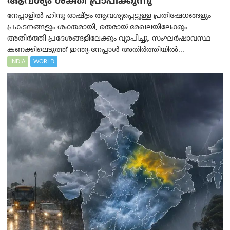
ആവശ്യം ശക്തി പ്രാപിക്കുന്നു
നേപ്പാളിൽ ഹിന്ദു രാഷ്ട്രം ആവശ്യപ്പെട്ടുള്ള പ്രതിഷേധങ്ങളും
പ്രകടനങ്ങളും ശക്തമായി, തെരായ് മേഖലയിലേക്കും
അതിർത്തി പ്രദേശങ്ങളിലേക്കും വ്യാപിച്ചു. സംഘർഷാവസ്ഥ
കണക്കിലെടുത്ത് ഇന്ത്യ-നേപ്പാൾ അതിർത്തിയിൽ...
INDIA
WORLD