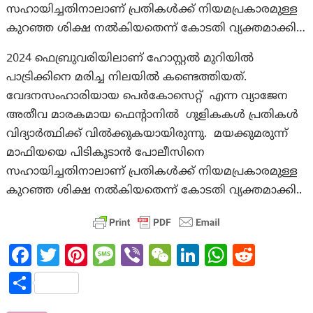
സഹായിച്ചതിനാലാണ് പ്രതികൾക്ക് നിയമപ്രകാരമുള്ള
കുറഞ്ഞ ശിക്ഷ നൽകിയതെന്ന് കോടതി വ്യക്തമാക്കി…
2024 ഫെബ്രുവരിയിലാണ് ഹോസ്റ്റൽ മുറിയിൽ
പാട്രിക്കിനെ മരിച്ച നിലയിൽ കണ്ടെത്തിയത്.
വേദനസംഹാരിയായ പെർകോസെറ്റ് എന്ന വ്യാജേന
അതീവ മാരകമായ ഫെന്റാനിൽ ഗുളികകൾ പ്രതികൾ
വിദ്യാർത്ഥിക്ക് വിൽക്കുകയായിരുന്നു. മയക്കുമരുന്ന്
മാഫിയയെ പിടികൂടാൻ പോലീസിനെ
സഹായിച്ചതിനാലാണ് പ്രതികൾക്ക് നിയമപ്രകാരമുള്ള
കുറഞ്ഞ ശിക്ഷ നൽകിയതെന്ന് കോടതി വ്യക്തമാക്കി..
Fa
T
Pi
M
Vi
W
Li
W
R
ce
w
nt
es
b
e
n
h
e
S
b
itt
er
sa
er
C
ke
at
d
h