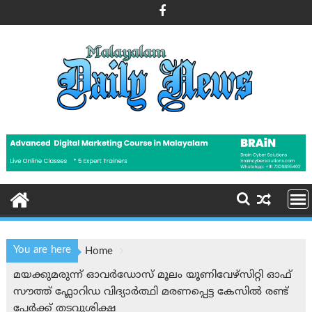
Skip
to
content
You are here
Home
മയക്കുമരുന്ന് ഓവർഡോസ് മൂലം യൂണിവേഴ്സിറ്റി ഓഫ്
സൗത്ത് ഫ്ലോറിഡ വിദ്യാർത്ഥി മരണപ്പെട്ട കേസിൽ രണ്ട്
പേർക്ക് തടവുശിക്ഷ