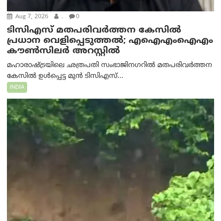
Aug 7, 2026
.
0
ടിസിഎസ് മതപരിവർത്തന കേസിൽ
പ്രധാന വെളിപ്പെടുത്തൽ; എഐഎംഐഎം
കൗൺസിലർ അറസ്റ്റിൽ
മഹാരാഷ്ട്രയിലെ ഛത്രപതി സംഭാജിനഗറിൽ മതപരിവർത്തന
കേസിൽ ഉൾപ്പെട്ട മുൻ ടിസിഎസ്...
INDIA