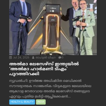
Jul 24, 2026
രാഹുല്‍ ധിംഗ്ര
0
അൽമാ ലേസേഴ്സ് ഇന്ത്യയിൽ
‘അൽമാ ഹാർമണി ടിഎം’
പുറത്തിറക്കി
ന്യൂഡൽഹി: ഊർജ്ജ അധിഷ്ഠിത മെഡിക്കൽ
സൗന്ദര്യാത്മക സാങ്കേതിക വിദ്യകളുടെ മേഖലയിലെ
ആഗോള നേതാവായ അൽമ ലേസേഴ്സ് തങ്ങളുടെ
ഏറ്റവും പുതിയ മൾട്ടി-ആപ്ലിക്കേഷൻ...
HEALTH & BEAUTY
INDIA