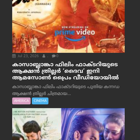
Jul 23, 2026
.
0
കാസാബ്ലാങ്കാ ഫിലിം ഫാക്ടറിയുടെ
ആക്ഷൻ ത്രില്ലർ ‘ദൈവ’ ഇനി
ആമസോൺ പ്രൈം വീഡിയോയിൽ
കാസാബ്ലാങ്കാ ഫിലിം ഫാക്ടറിയുടെ പുതിയ കന്നഡ
ആക്ഷൻ ത്രില്ലർ ചിത്രമായ...
AMERICA
CINEMA