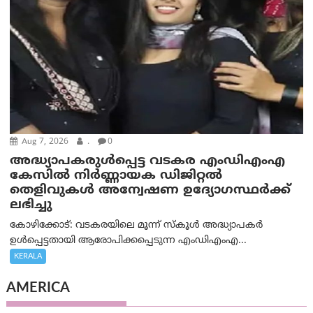
Aug 7, 2026
.
0
അദ്ധ്യാപകരുള്‍പ്പെട്ട വടകര എംഡി‌എം‌എ
കേസില്‍ നിര്‍ണ്ണായക ഡിജിറ്റല്‍
തെളിവുകള്‍ അന്വേഷണ ഉദ്യോഗസ്ഥര്‍ക്ക്
ലഭിച്ചു
കോഴിക്കോട്: വടകരയിലെ മൂന്ന് സ്കൂൾ അദ്ധ്യാപകർ
ഉൾപ്പെട്ടതായി ആരോപിക്കപ്പെടുന്ന എംഡിഎംഎ...
KERALA
AMERICA