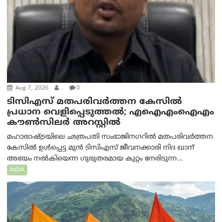
Aug 7, 2026
.
0
ടിസിഎസ് മതപരിവർത്തന കേസിൽ
പ്രധാന വെളിപ്പെടുത്തൽ; എഐഎംഐഎം
കൗൺസിലർ അറസ്റ്റിൽ
മഹാരാഷ്ട്രയിലെ ഛത്രപതി സംഭാജിനഗറിൽ മതപരിവർത്തന
കേസിൽ ഉൾപ്പെട്ട മുൻ ടിസിഎസ് ജീവനക്കാരി നിദ ഖാന്
അഭയം നൽകിയെന്ന ഗുരുതരമായ കുറ്റം നേരിടുന്ന...
INDIA