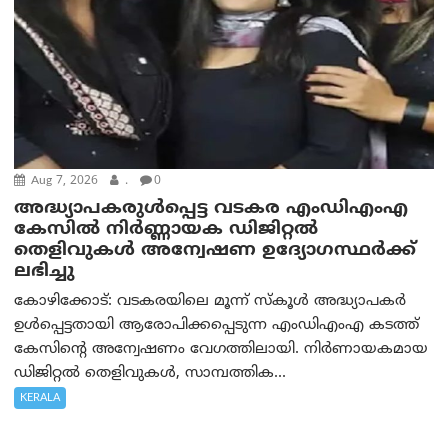
Aug 7, 2026
.
0
അദ്ധ്യാപകരുള്‍പ്പെട്ട വടകര എംഡി‌എം‌എ
കേസില്‍ നിര്‍ണ്ണായക ഡിജിറ്റല്‍
തെളിവുകള്‍ അന്വേഷണ ഉദ്യോഗസ്ഥര്‍ക്ക്
ലഭിച്ചു
കോഴിക്കോട്: വടകരയിലെ മൂന്ന് സ്കൂൾ അദ്ധ്യാപകർ
ഉൾപ്പെട്ടതായി ആരോപിക്കപ്പെടുന്ന എംഡിഎംഎ കടത്ത്
കേസിന്റെ അന്വേഷണം വേഗത്തിലായി. നിർണായകമായ
ഡിജിറ്റൽ തെളിവുകൾ, സാമ്പത്തിക...
KERALA