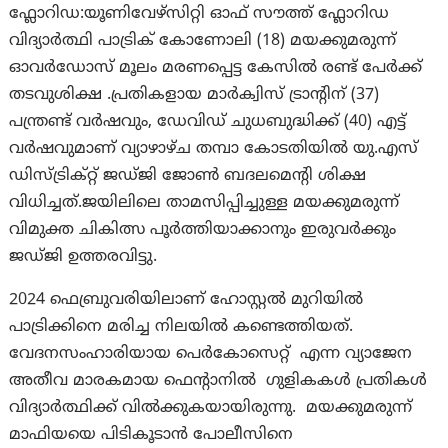
ഫ്ലോറിഡ:യൂണിവേഴ്സിറ്റി ഓഫ് സൗത്ത് ഫ്ലോറിഡ
വിദ്യാർത്ഥി പാട്രിക് കോണോലി (18) മയക്കുമരുന്ന്
ഓവർഡോസ് മൂലം മരണപ്പെട്ട കേസിൽ രണ്ട് പേർക്ക്
തടവുശിക്ഷ .പ്രതികളായ മാർക്വിസ് ട്രാന്റിന് (37)
പന്ത്രണ്ട് വർഷവും, ഡേവിഡ് ചുധബുദ്ധിക്ക് (40) എട്ട്
വർഷവുമാണ് വ്യാഴാഴ്ച തമ്പാ കോടതിയിൽ യു.എസ്
ഡിസ്ട്രിക്റ്റ് ജഡ്ജി ജോൺ ബദലമെന്റി ശിക്ഷ
വിധിച്ചത്.ജയിലിലെ താമസിപ്പിച്ചുള്ള മയക്കുമരുന്ന്
വിമുക്ത ചികിത്സ പൂർത്തിയാക്കാനും ഇരുവർക്കും
ജഡ്ജി ഉത്തരവിട്ടു.
2024 ഫെബ്രുവരിയിലാണ് ഹോസ്റ്റൽ മുറിയിൽ
പാട്രിക്കിനെ മരിച്ച നിലയിൽ കണ്ടെത്തിയത്.
വേദനസംഹാരിയായ പെർകോസെറ്റ് എന്ന വ്യാജേന
അതീവ മാരകമായ ഫെന്റാനിൽ ഗുളികകൾ പ്രതികൾ
വിദ്യാർത്ഥിക്ക് വിൽക്കുകയായിരുന്നു. മയക്കുമരുന്ന്
മാഫിയയെ പിടികൂടാൻ പോലീസിനെ