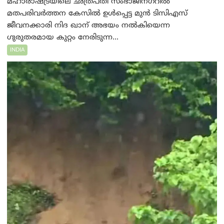
മഹാരാഷ്ട്രയിലെ ഛത്രപതി സംഭാജിനഗറിൽ
മതപരിവർത്തന കേസിൽ ഉൾപ്പെട്ട മുൻ ടിസിഎസ്
ജീവനക്കാരി നിദ ഖാന് അഭയം നൽകിയെന്ന
ഗുരുതരമായ കുറ്റം നേരിടുന്ന...
INDIA