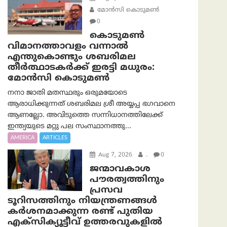
മോൻസി കൊടുമൺ
0
കൊടുമൺ
വിമാനത്താവളം വന്നാൽ
എന്തുകൊണ്ടും ശബരിമല
തീർത്ഥാടകർക്ക് ഇരട്ടി മധുരം:
മോൻസി കൊടുമൺ
നനാ ജാതി മതസ്ഥരും ഒരുമയോടെ
ആരാധിക്കുന്നത് ശബരിമല ശ്രീ അയ്യപ്പ ഭഗവാനെ
ആണല്ലോ. അവിടുത്തെ സന്നിധാനത്തിലേക്ക്
ഇന്ത്യയുടെ മറ്റു പല സംസ്ഥാനത്തു...
AMERICA
ARTICLES
Aug 7, 2026
.
0
ജന്മാവകാശ
പൗരത്വത്തിനും
പ്രസവ
ടൂറിസത്തിനും നിയന്ത്രണങ്ങൾ
കർശനമാക്കുന്ന രണ്ട് പുതിയ
എക്സിക്യൂട്ടീവ് ഉത്തരവുകളിൽ