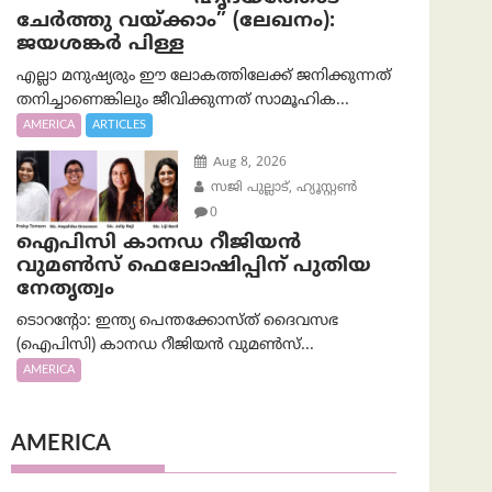
ചേർത്തു വയ്ക്കാം” (ലേഖനം):
ജയശങ്കര്‍ പിള്ള
എല്ലാ മനുഷ്യരും ഈ ലോകത്തിലേക്ക് ജനിക്കുന്നത്
തനിച്ചാണെങ്കിലും ജീവിക്കുന്നത് സാമൂഹിക...
AMERICA
ARTICLES
Aug 8, 2026
സജി പുല്ലാട്, ഹ്യൂസ്റ്റൺ
0
ഐപിസി കാനഡ റീജിയൻ
വുമൺസ് ഫെലോഷിപ്പിന് പുതിയ
നേതൃത്വം
ടൊറന്റോ: ഇന്ത്യ പെന്തക്കോസ്ത് ദൈവസഭ
(ഐപിസി) കാനഡ റീജിയൻ വുമൺസ്...
AMERICA
AMERICA