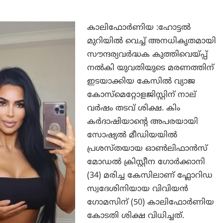
കാലിഫോർണിയ :ഹോട്ടൽ
മുറിയിൽ വെച്ച് അനധികൃതമായി
സൗന്ദര്യവർദ്ധക കുത്തിവെയ്പ്പ്
നൽകി യുവതിയുടെ മരണത്തിന്
ഇടയാക്കിയ കേസിൽ വ്യാജ
കോസ്മെറ്റോളജിസ്റ്റിന് നാല്
വർഷം തടവ് ശിക്ഷ. കിം
കർദാഷിയാന്റെ അപരയായി
സോഷ്യൽ മീഡിയയിൽ
പ്രശസ്തയായ ഓൺലിഫാൻസ്
മോഡൽ ക്രിസ്റ്റീന ഗോർക്കാനി
(34) മരിച്ച കേസിലാണ് ഫ്ലോറിഡ
സ്വദേശിനിയായ വിവിയൻ
ഗോമസിന് (50) കാലിഫോർണിയ
കോടതി ശിക്ഷ വിധിച്ചത്.