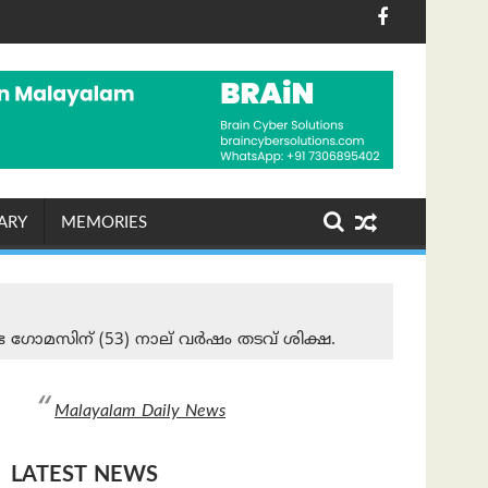
്വം
ാനത്താവളം വന്നാൽ എന്തുകൊണ്ടും ശബരിമല തീർത്ഥാടക
യുദ്ധരഹിത ലോകം കെ
ARY
MEMORIES
ട്ര ഗോമസിന് (53) നാല് വർഷം തടവ് ശിക്ഷ.
Malayalam Daily News
LATEST NEWS