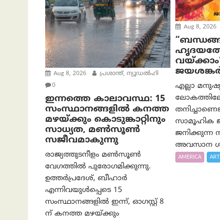
Aug 8, 2026
“ബന്ധങ്ങ
ഹൃദയത്ത
വയ്ക്കാം
ജയശങ്കര്
Aug 8, 2026
പ്രശാന്ത്, ന്യൂഡല്‍ഹി
എല്ലാ മനുഷ
0
ലോകത്തിലേക
ഇന്നത്തെ കാലാവസ്ഥ: 15
സംസ്ഥാനങ്ങളിൽ കനത്ത
തനിച്ചാണെങ്
മഴയ്ക്കും കൊടുങ്കാറ്റിനും
സാമൂഹിക ജീ
സാധ്യത, മൺസൂൺ
ജനിക്കുന്ന
സജീവമാകുന്നു
അവസാന ശ്
രാജ്യത്തുടനീളം മൺസൂൺ
AMERICA
ART
വേഗത്തിൽ പുരോഗമിക്കുന്നു.
ഉത്തർപ്രദേശ്, ബീഹാർ
എന്നിവയുൾപ്പെടെ 15
സംസ്ഥാനങ്ങളിൽ ഇന്ന്, ഓഗസ്റ്റ് 8
ന് കനത്ത മഴയ്ക്കും