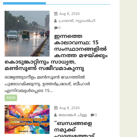
Aug 8, 2026
പ്രശാന്ത്, ന്യൂഡല്‍ഹി
0
ഇന്നത്തെ
കാലാവസ്ഥ: 15
സംസ്ഥാനങ്ങളിൽ
കനത്ത മഴയ്ക്കും
കൊടുങ്കാറ്റിനും സാധ്യത,
മൺസൂൺ സജീവമാകുന്നു
രാജ്യത്തുടനീളം മൺസൂൺ വേഗത്തിൽ
പുരോഗമിക്കുന്നു. ഉത്തർപ്രദേശ്, ബീഹാർ
എന്നിവയുൾപ്പെടെ 15...
INDIA
Aug 8, 2026
ജയശങ്കര്‍ പിള്ള
0
“ബന്ധങ്ങളെ
നമുക്ക്
ഹൃദയത്തോട്