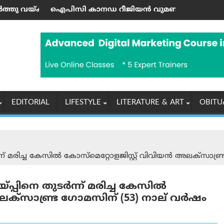
നു
നം): ജയശങ്കര്‍ പിള്ള
 കാനഡ റീജിയൻ വുമൺസ് ഫെലോഷിപ്പിന് പുതിയ നേതൃത
കൊടുമൺ വിമ
EDITORIAL
LIFESTYLE
LITERATURE & ART
OBITU
ന്ന് മരിച്ച കേസിൽ കോസ്മെറ്റോളജിസ്റ്റ് വിവിയൻ അലക്സാണ്
്പ്പിനെ തുടർന്ന് മരിച്ച കേസിൽ
ലക്സാണ്ട്ര ഗോമസിന് (53) നാല് വർഷം