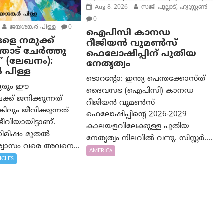
Aug 8, 2026
സജി പുല്ലാട്, ഹ്യൂസ്റ്റൺ
0
ജയശങ്കര്‍ പിള്ള
0
ഐപിസി കാനഡ
ളെ നമുക്ക്
റീജിയൻ വുമൺസ്
ോട് ചേർത്തു
ഫെലോഷിപ്പിന് പുതിയ
” (ലേഖനം):
നേതൃത്വം
‍ പിള്ള
ടൊറന്റോ: ഇന്ത്യ പെന്തക്കോസ്ത്
്യരും ഈ
ദൈവസഭ (ഐപിസി) കാനഡ
്ക് ജനിക്കുന്നത്
റീജിയൻ വുമൺസ്
കിലും ജീവിക്കുന്നത്
ഫെലോഷിപ്പിന്റെ 2026-2029
വിയായിട്ടാണ്.
കാലയളവിലേക്കുള്ള പുതിയ
 നിമിഷം മുതൽ
നേതൃത്വം നിലവിൽ വന്നു. സിസ്റ്റർ....
വാസം വരെ അവനെ...
AMERICA
ICLES