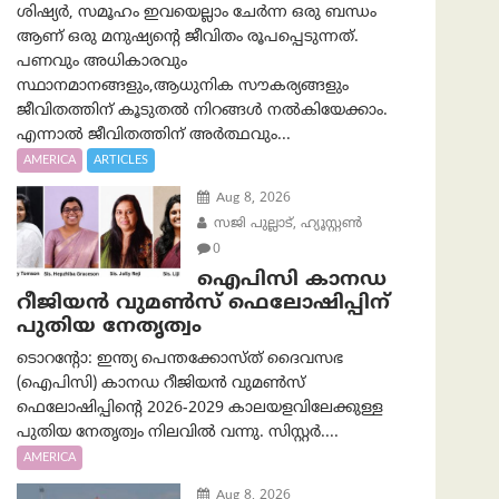
ശിഷ്യർ, സമൂഹം ഇവയെല്ലാം ചേർന്ന ഒരു ബന്ധം
ആണ് ഒരു മനുഷ്യന്റെ ജീവിതം രൂപപ്പെടുന്നത്.
പണവും അധികാരവും
സ്ഥാനമാനങ്ങളും,ആധുനിക സൗകര്യങ്ങളും
ജീവിതത്തിന് കൂടുതൽ നിറങ്ങൾ നൽകിയേക്കാം.
എന്നാൽ ജീവിതത്തിന് അർത്ഥവും...
AMERICA
ARTICLES
Aug 8, 2026
സജി പുല്ലാട്, ഹ്യൂസ്റ്റൺ
0
ഐപിസി കാനഡ
റീജിയൻ വുമൺസ് ഫെലോഷിപ്പിന്
പുതിയ നേതൃത്വം
ടൊറന്റോ: ഇന്ത്യ പെന്തക്കോസ്ത് ദൈവസഭ
(ഐപിസി) കാനഡ റീജിയൻ വുമൺസ്
ഫെലോഷിപ്പിന്റെ 2026-2029 കാലയളവിലേക്കുള്ള
പുതിയ നേതൃത്വം നിലവിൽ വന്നു. സിസ്റ്റർ....
AMERICA
Aug 8, 2026