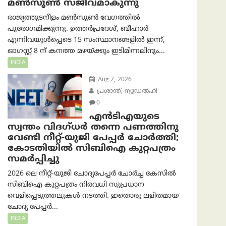
മൺസൂൺ സജീവമാകുന്നു
രാജ്യത്തുടനീളം മൺസൂൺ വേഗത്തിൽ
പുരോഗമിക്കുന്നു. ഉത്തർപ്രദേശ്, ബീഹാർ
എന്നിവയുൾപ്പെടെ 15 സംസ്ഥാനങ്ങളിൽ ഇന്ന്,
ഓഗസ്റ്റ് 8 ന് കനത്ത മഴയ്ക്കും ഇടിമിന്നലിനും...
INDIA
Aug 7, 2026
പ്രശാന്ത്, ന്യൂഡല്‍ഹി
0
എൻ‌ടി‌എയുടെ
സ്വന്തം വിദഗ്ധർ തന്നെ പണത്തിനു
വേണ്ടി നീറ്റ്-യു‌ജി പേപ്പർ ചോർത്തി;
കോടതിയില്‍ സിബിഐ കുറ്റപത്രം
സമര്‍പ്പിച്ചു
2026 ലെ നീറ്റ്-യുജി ചോദ്യപേപ്പർ ചോർച്ച കേസിൽ
സിബിഐ കുറ്റപത്രം നിരവധി സുപ്രധാന
വെളിപ്പെടുത്തലുകൾ നടത്തി. ഇതൊരു ലളിതമായ
ചോദ്യ പേപ്പർ...
INDIA