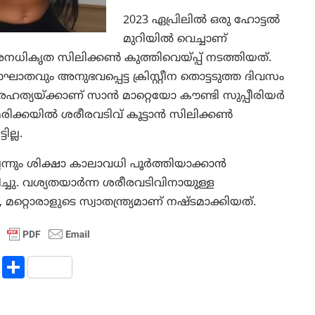
2023 ഏപ്രിലിൽ ഒരു ഹോട്ടൽ
മുറിയിൽ വെച്ചാണ്
 അനധികൃത സിലിക്കൺ കുത്തിവെയ്പ്പ് നടത്തിയത്.
ാതവും അനുഭവപ്പെട്ട ക്രിസ്റ്റീന തൊട്ടടുത്ത ദിവസം
രഹത്യയ്ക്കാണ് സാൻ മാറ്റെയോ കൗണ്ടി സുപ്പീരിയർ
രിക്കയിൽ ശരീരവടിവ് കൂട്ടാൻ സിലിക്കൺ
ല്ല.
െന്നും ശിക്ഷാ കാലാവധി പൂർത്തിയാക്കാൻ
ചു. വശ്യതയാർന്ന ശരീരവടിവിനായുള്ള
റ്റൊരാളുടെ സ്വാതന്ത്ര്യമാണ് നഷ്ടമാക്കിയത്.
R
S
e
h
d
ar