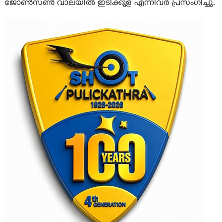
ജോൺസൺ വാലയിൽ ഇടിക്കുള എന്നിവർ പ്രസംഗിച്ചു.