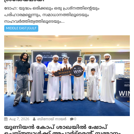
ദോഹ: യുദ്ധം ഒരിക്കലും ഒരു പ്രശ്‌നത്തിന്റെയും
പരിഹാരമല്ലെന്നും, സമാധാനത്തിലൂടെയും
സഹവര്‍ത്തിത്വത്തിലൂടെയും...
MIDDLE EAST/GULF
Aug 7, 2026
ബിനോയ് നായര്‍
0
യൂണിയൻ കോപ് ശാഖയിൽ ഷോപ്
ചെയ്തയാൾക്ക് അപ്പാർട്ട്മെന്റ് സമ്മാനം