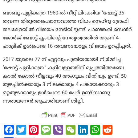
പുളിക്കത്ര വള്ളം അറിയപെടുവാൻ തുടങ്ങി.
ബാബു പുളിക്കത്ര 1960-ൽ നീറ്റിലിറക്കിയ ‘ഷോട്ട് 36
തവണ തിരുത്തപെടാനാവാത്ത വിധം നെഹ്റു ട്രോഫി
ജലമേളയിൽ വിജയം നേടിയിട്ടുണ്ട്. പാണ്ടങ്കരി സെൻറ്
ജോർജ് ബോട്ട് ക്ലബിന്റെ നേതൃത്വത്തിൽ ആണ് 4
ഹാട്രിക് ഉൾപെടെ 16 തവണയോളം വിജയം ഉറപ്പിച്ചത്.
2017 ജൂലൈ 27 ന് ഏറ്റവും പുതിയതായി നിർമ്മിച്ച
‘ഷോട്ട് പുളിക്കത്ര ‘ കളിവള്ളത്തിന് മുപ്പത്തിഅഞ്ചേ
കാൽ കോൽ നീളവും 40 അംഗുലം വീതിയും ഉണ്ട്. 50
തുഴച്ചിൽക്കാരും 3 നിലക്കാരും 4 പങ്കായക്കാരും 3
ഒറ്റതുഴക്കാരും ഉൾപെടെ 60 പേർ ഉണ്ട്.സാബു
നാരായണൻ ആചാരിയാണ് ശില്പി.
Fa
T
Pi
M
Vi
W
Li
W
R