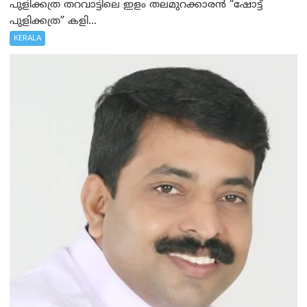
പുളിക്കത്ര തറവാട്ടിലെ ഇളം തലമുറക്കാരൻ “ഷോട്ട്
പുളിക്കത്ര” കളി...
KERALA