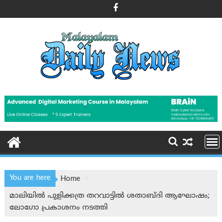
Skip
to
content
You are here
Home
മാലിയിൽ പുളിക്കത്ര തറവാട്ടിൽ ശതാബ്ദി ആഘോഷം;
ലോഗോ പ്രകാശനം നടത്തി