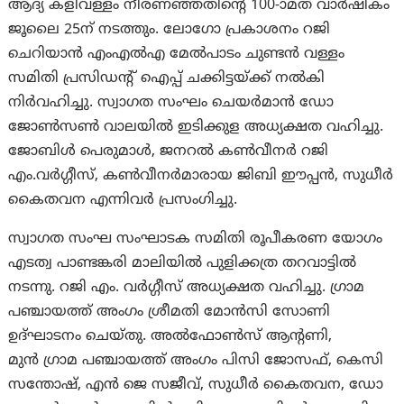
ആദ്യ കളിവള്ളം നീരണഞ്ഞതിന്റെ 100-ാമത് വാർഷികം
ജൂലൈ 25ന് നടത്തും. ലോഗോ പ്രകാശനം റജി
ചെറിയാൻ എംഎൽഎ മേൽപാടം ചുണ്ടൻ വള്ളം
സമിതി പ്രസിഡന്റ് ഐപ്പ് ചക്കിട്ടയ്ക്ക് നല്‍കി
നിർവഹിച്ചു. സ്വാഗത സംഘം ചെയര്‍മാന്‍ ഡോ
ജോൺസൺ വാലയിൽ ഇടിക്കുള അധ്യക്ഷത വഹിച്ചു.
ജോബിൾ പെരുമാൾ, ജനറൽ കൺവീനർ റജി
എം.വർഗ്ഗീസ്, കൺവീനർമാരായ ജിബി ഈപ്പൻ, സുധീർ
കൈതവന എന്നിവർ പ്രസംഗിച്ചു.
സ്വാഗത സംഘ സംഘാടക സമിതി രൂപീകരണ യോഗം
എടത്വ പാണ്ടങ്കരി മാലിയിൽ പുളിക്കത്ര തറവാട്ടിൽ
നടന്നു. റജി എം. വർഗ്ഗീസ് അധ്യക്ഷത വഹിച്ചു. ഗ്രാമ
പഞ്ചായത്ത് അംഗം ശ്രീമതി മോൻസി സോണി
ഉദ്ഘാടനം ചെയ്തു. അൽഫോൺസ് ആന്റണി,
മുൻ ഗ്രാമ പഞ്ചായത്ത് അംഗം പിസി ജോസഫ്, കെസി
സന്തോഷ്, എൻ ജെ സജീവ്, സുധീർ കൈതവന, ഡോ