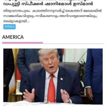
ഡപ്യൂട്ടി സ്പീക്കർ ഷാനിമോൾ ഉസ്മാൻ
തിരുവനന്തപുരം: കാലത്തിനനുസരിച്ച് കൈത്തറി മേഖലയിൽ
സാങ്കേതികവിദ്യയും നവീകരണവും അനിവാര്യമാണെങ്കിലും,
തലമുറകളായി...
KERALA
AMERICA