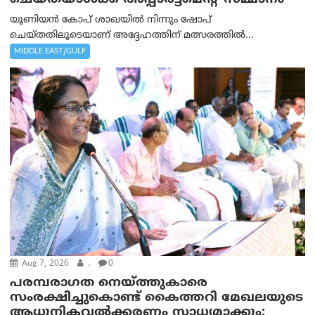
യൂണിയൻ കോപ് ശാഖയിൽ നിന്നും ഷോപ്
ചെയ്തതിലൂടെയാണ് അദ്ദേഹത്തിന് മത്സരത്തിൽ...
MIDDLE EAST/GULF
Aug 7, 2026
.
0
പരമ്പരാഗത നെയ്ത്തുകാരെ
സംരക്ഷിച്ചുകൊണ്ട് കൈത്തറി മേഖലയുടെ
ആധുനികവൽക്കരണം സാധ്യമാക്കും: