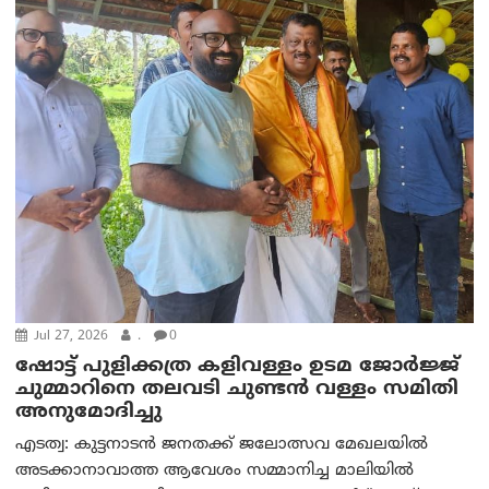
Jul 27, 2026
.
0
ഷോട്ട് പുളിക്കത്ര കളിവള്ളം ഉടമ ജോർജ്ജ്
ചുമ്മാറിനെ തലവടി ചുണ്ടൻ വള്ളം സമിതി
അനുമോദിച്ചു
എടത്വ: കുട്ടനാടൻ ജനതക്ക് ജലോത്സവ മേഖലയില്‍
അടക്കാനാവാത്ത ആവേശം സമ്മാനിച്ച മാലിയിൽ