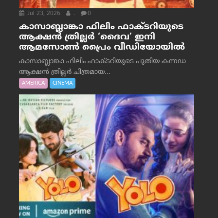
Jul 23, 2026
.
0
കാസാബ്ലാങ്കാ ഫിലിം ഫാക്ടറിയുടെ
ആക്ഷൻ ത്രില്ലർ ‘ദൈവ’ ഇനി
ആമസോൺ പ്രൈം വീഡിയോയിൽ
കാസാബ്ലാങ്കാ ഫിലിം ഫാക്ടറിയുടെ പുതിയ കന്നഡ
ആക്ഷൻ ത്രില്ലർ ചിത്രമായ...
AMERICA
CINEMA