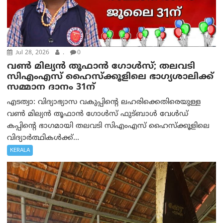
Jul 28, 2026
.
0
വൺ മില്യൻ തൂഫാൻ ഗോൾസ്; തലവടി
സിഎംഎസ് ഹൈസ്ക്കൂളിലെ ഭാഗ്യശാലിക്ക്
സമ്മാന ദാനം 31ന്
എടത്വാ: വിദ്യാഭ്യാസ വകുപ്പിന്റെ ലഹരിക്കെതിരെയുള്ള
വൺ മില്യൻ തൂഫാൻ ഗോൾസ് ഫുട്ബാള്‍ വേൾഡ്
കപ്പിന്റെ ഭാഗമായി തലവടി സിഎംഎസ് ഹൈസ്ക്കൂളിലെ
വിദ്യാർത്ഥികൾക്ക്...
KERALA