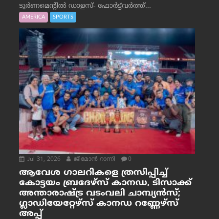
ടൂർണമെന്റിൽ ഡാളസ്- ഫോർട്ട്‌വര്‍ത്ത്...
AMERICA
SPORTS
Jul 31, 2026
ജീമോന്‍ റാന്നി
0
ആവേശ ഗാലറികളെ ത്രസിപ്പിച്ച്
കോട്ടയം ബ്രദേഴ്‌സ് കാനഡ, ടിസാക്ക്
അന്താരാഷ്ട്ര വടംവലി ചാമ്പ്യന്‍സ്;
ഗ്ലാഡിയേറ്റേഴ്‌സ് കാനഡ റണ്ണേഴ്‌സ്
അപ്പ്