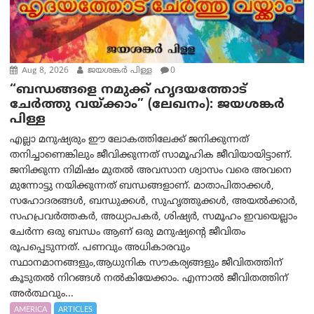
Aug 8, 2026
ജയശങ്കര്‍ പിള്ള
0
“ബന്ധങ്ങളെ നമുക്ക് ഹൃദയത്തോട്
ചേർത്തു വയ്ക്കാം” (ലേഖനം): ജയശങ്കര്‍
പിള്ള
എല്ലാ മനുഷ്യരും ഈ ലോകത്തിലേക്ക് ജനിക്കുന്നത്
തനിച്ചാണെങ്കിലും ജീവിക്കുന്നത് സാമൂഹിക ജീവിയായിട്ടാണ്.
ജനിക്കുന്ന നിമിഷം മുതൽ അവസാന ശ്വാസം വരെ അവനെ
മുന്നോട്ടു നയിക്കുന്നത് ബന്ധങ്ങളാണ്. മാതാപിതാക്കൾ,
സഹോദരങ്ങൾ, ബന്ധുക്കൾ, സുഹൃത്തുക്കൾ, അയൽക്കാർ,
സഹപ്രവർത്തകർ, അധ്യാപകർ, ശിഷ്യർ, സമൂഹം ഇവയെല്ലാം
ചേർന്ന ഒരു ബന്ധം ആണ് ഒരു മനുഷ്യന്റെ ജീവിതം
രൂപപ്പെടുന്നത്. പണവും അധികാരവും
സ്ഥാനമാനങ്ങളും,ആധുനിക സൗകര്യങ്ങളും ജീവിതത്തിന്
കൂടുതൽ നിറങ്ങൾ നൽകിയേക്കാം. എന്നാൽ ജീവിതത്തിന്
അർത്ഥവും...
AMERICA
ARTICLES