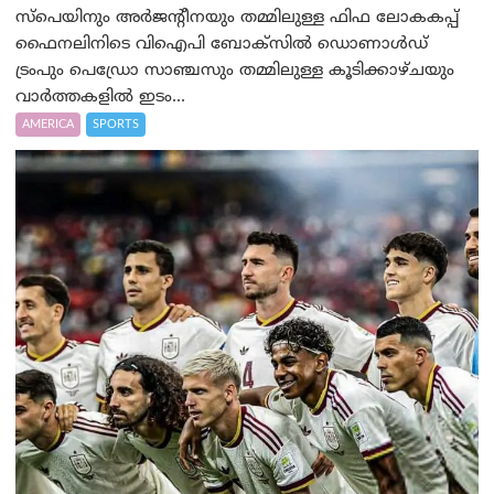
സ്പെയിനും അർജന്റീനയും തമ്മിലുള്ള ഫിഫ ലോകകപ്പ്
ഫൈനലിനിടെ വിഐപി ബോക്സിൽ ഡൊണാൾഡ്
ട്രംപും പെഡ്രോ സാഞ്ചസും തമ്മിലുള്ള കൂടിക്കാഴ്ചയും
വാർത്തകളിൽ ഇടം...
AMERICA
SPORTS