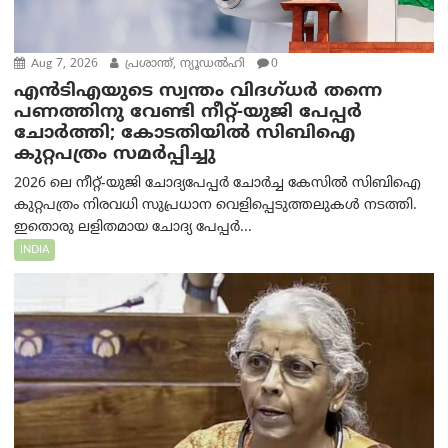
Aug 7, 2026
പ്രശാന്ത്, ന്യൂഡല്‍ഹി
0
എൻ‌ടി‌എയുടെ സ്വന്തം വിദഗ്ധർ തന്നെ
പണത്തിനു വേണ്ടി നീറ്റ്-യു‌ജി പേപ്പർ
ചോർത്തി; കോടതിയില്‍ സിബിഐ
കുറ്റപത്രം സമര്‍പ്പിച്ചു
2026 ലെ നീറ്റ്-യുജി ചോദ്യപേപ്പർ ചോർച്ച കേസിൽ സിബിഐ
കുറ്റപത്രം നിരവധി സുപ്രധാന വെളിപ്പെടുത്തലുകൾ നടത്തി.
ഇതൊരു ലളിതമായ ചോദ്യ പേപ്പർ...
INDIA