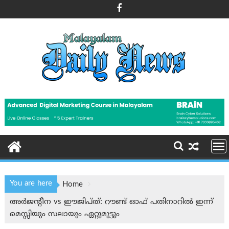
Skip
to
content
You are here
Home
അർജന്റീന vs ഈജിപ്ത്: റൗണ്ട് ഓഫ് പതിനാറിൽ ഇന്ന്
മെസ്സിയും സലായും ഏറ്റുമുട്ടും