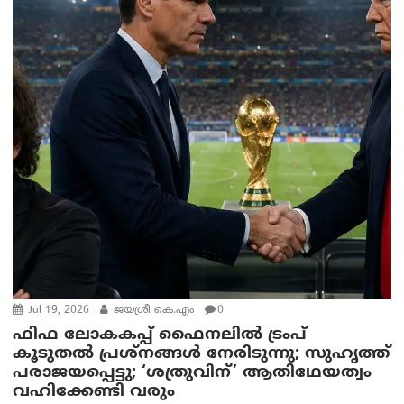
Jul 19, 2026
ജയശ്രീ കെ.എം
0
ഫിഫ ലോകകപ്പ് ഫൈനലിൽ ട്രംപ്
കൂടുതൽ പ്രശ്‌നങ്ങൾ നേരിടുന്നു; സുഹൃത്ത്
പരാജയപ്പെട്ടു; ‘ശത്രുവിന്’ ആതിഥേയത്വം
വഹിക്കേണ്ടി വരും