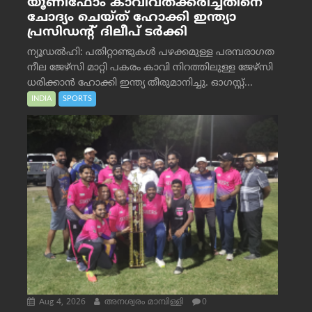
യൂണിഫോം കാവിവത്ക്കരിച്ചതിനെ
ചോദ്യം ചെയ്ത് ഹോക്കി ഇന്ത്യാ
പ്രസിഡന്റ് ദിലീപ് ടര്‍ക്കി
ന്യൂഡൽഹി: പതിറ്റാണ്ടുകൾ പഴക്കമുള്ള പരമ്പരാഗത
നീല ജേഴ്‌സി മാറ്റി പകരം കാവി നിറത്തിലുള്ള ജേഴ്‌സി
ധരിക്കാൻ ഹോക്കി ഇന്ത്യ തീരുമാനിച്ചു. ഓഗസ്റ്റ്...
INDIA
SPORTS
Aug 4, 2026
അനശ്വരം മാമ്പിള്ളി
0