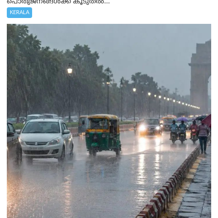
പൊതുജനങ്ങൾക്ക് കൂടുതൽ...
KERALA