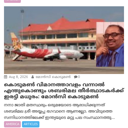
Aug 8, 2026
മോൻസി കൊടുമൺ
0
കൊടുമൺ വിമാനത്താവളം വന്നാൽ
എന്തുകൊണ്ടും ശബരിമല തീർത്ഥാടകർക്ക്
ഇരട്ടി മധുരം: മോൻസി കൊടുമൺ
നനാ ജാതി മതസ്ഥരും ഒരുമയോടെ ആരാധിക്കുന്നത്
ശബരിമല ശ്രീ അയ്യപ്പ ഭഗവാനെ ആണല്ലോ. അവിടുത്തെ
സന്നിധാനത്തിലേക്ക് ഇന്ത്യയുടെ മറ്റു പല സംസ്ഥാനത്തു...
AMERICA
ARTICLES