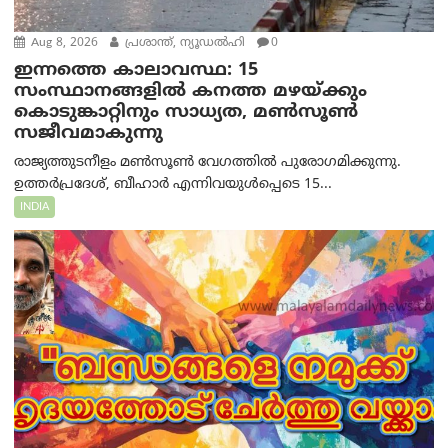
Aug 8, 2026
പ്രശാന്ത്, ന്യൂഡല്‍ഹി
0
ഇന്നത്തെ കാലാവസ്ഥ: 15
സംസ്ഥാനങ്ങളിൽ കനത്ത മഴയ്ക്കും
കൊടുങ്കാറ്റിനും സാധ്യത, മൺസൂൺ
സജീവമാകുന്നു
രാജ്യത്തുടനീളം മൺസൂൺ വേഗത്തിൽ പുരോഗമിക്കുന്നു.
ഉത്തർപ്രദേശ്, ബീഹാർ എന്നിവയുൾപ്പെടെ 15...
INDIA