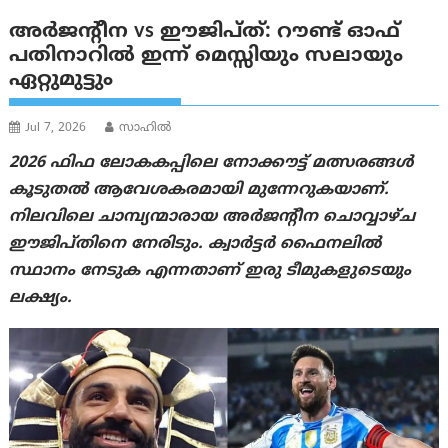
അർജന്റീന vs ഈജിപ്ത്: റൗണ്ട് ഓഫ്
പതിനാറിൽ ഇന്ന് മെസ്സിയും സലായും
ഏറ്റുമുട്ടും
Jul 7, 2026
സാഹില്‍
2026 ഫിഫ ലോകകപ്പിലെ നോക്കൗട്ട് മത്സരങ്ങൾ
കൂടുതൽ ആവേശകരമായി മുന്നേറുകയാണ്.
നിലവിലെ ചാമ്പ്യന്മാരായ അർജന്റീന ചൊവ്വാഴ്ച
ഈജിപ്തിനെ നേരിടും. ക്വാർട്ടർ ഫൈനലിൽ
സ്ഥാനം നേടുക എന്നതാണ് ഇരു ടീമുകളുടെയും
ലക്ഷ്യം.