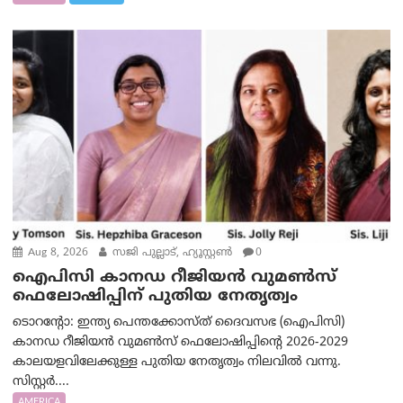
Aug 8, 2026
സജി പുല്ലാട്, ഹ്യൂസ്റ്റൺ
0
ഐപിസി കാനഡ റീജിയൻ വുമൺസ്
ഫെലോഷിപ്പിന് പുതിയ നേതൃത്വം
ടൊറന്റോ: ഇന്ത്യ പെന്തക്കോസ്ത് ദൈവസഭ (ഐപിസി)
കാനഡ റീജിയൻ വുമൺസ് ഫെലോഷിപ്പിന്റെ 2026-2029
കാലയളവിലേക്കുള്ള പുതിയ നേതൃത്വം നിലവിൽ വന്നു.
സിസ്റ്റർ....
AMERICA