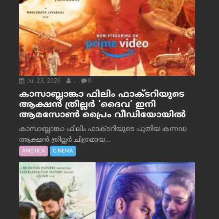
Jul 23, 2026
.
0
കാസാബ്ലാങ്കാ ഫിലിം ഫാക്ടറിയുടെ
ആക്ഷൻ ത്രില്ലർ ‘ദൈവ’ ഇനി
ആമസോൺ പ്രൈം വീഡിയോയിൽ
കാസാബ്ലാങ്കാ ഫിലിം ഫാക്ടറിയുടെ പുതിയ കന്നഡ
ആക്ഷൻ ത്രില്ലർ ചിത്രമായ...
AMERICA
CINEMA