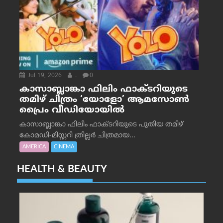
Jul 19, 2026
.
0
കാസാബ്ലാങ്കാ ഫിലിം ഫാക്ടറിയുടെ
തമിഴ് ചിത്രം ‘യോളോ’ ആമസോൺ
പ്രൈം വീഡിയോയിൽ
കാസാബ്ലാങ്കാ ഫിലിം ഫാക്ടറിയുടെ പുതിയ തമിഴ്
കോമഡി-മിസ്റ്ററി ത്രില്ലർ ചിത്രമായ...
AMERICA
CINEMA
HEALTH & BEAUTY