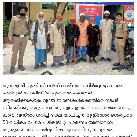
മുഖ്യമന്ത്രി പുഷ്കർ സിംഗ് ധാമിയുടെ നിർദ്ദേശപ്രകാരം
ഹരിദ്വാർ പോലീസ് ‘ഓപ്പറേഷൻ കലനേമി’
ആരംഭിക്കുകയും വ്യാജ ബാബകൾക്കെതിരെ നടപടി
സ്വീകരിക്കുകയും ചെയ്തു. എഐയുടെ സഹായത്തോടെ,
കാവി വസ്ത്രം ധരിച്ച് ഭിക്ഷ യാചിച്ച 6 മുസ്ലീങ്ങൾ ഉൾപ്പെടെ
50-ലധികം പേരെ പിടികൂടി. പ്രചാരണം അതിവേഗം
തുടരുകയാണ്. ഹരിദ്വാറിൽ വ്യാജ ഹിന്ദുക്കളെയും