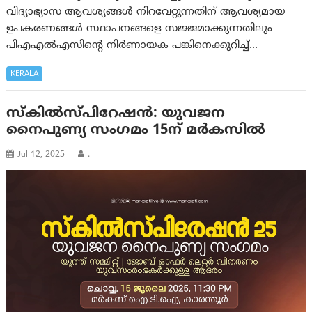
വിദ്യാഭ്യാസ ആവശ്യങ്ങൾ നിറവേറ്റുന്നതിന് ആവശ്യമായ
ഉപകരണങ്ങൾ സ്ഥാപനങ്ങളെ സജ്ജമാക്കുന്നതിലും
പിഎഎൽഎസിന്റെ നിർണായക പങ്കിനെക്കുറിച്ച്…
KERALA
സ്‌കിൽസ്പിറേഷൻ: യുവജന
നൈപുണ്യ സംഗമം 15ന് മർകസിൽ
Jul 12, 2025
.