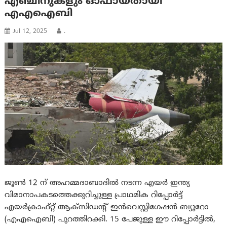
എഞ്ചിനുകളും ഓഫായതായി
എഎഐബി
Jul 12, 2025
.
ജൂൺ 12 ന് അഹമ്മദാബാദിൽ നടന്ന എയർ ഇന്ത്യ
വിമാനാപകടത്തെക്കുറിച്ചുള്ള പ്രാഥമിക റിപ്പോർട്ട്
എയർക്രാഫ്റ്റ് ആക്‌സിഡന്റ് ഇൻവെസ്റ്റിഗേഷൻ ബ്യൂറോ
(എഎഐബി) പുറത്തിറക്കി. 15 പേജുള്ള ഈ റിപ്പോർട്ടിൽ,