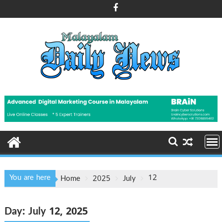
Skip
to
content
You are here
12
Home
2025
July
Day:
July 12, 2025