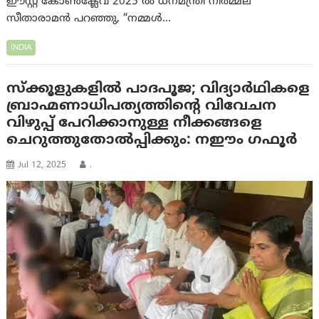
ഈസ്റ്റ് കോൺക്ലേവ് 2025 ൽ ധനമന്ത്രി നിർമ്മല
സീതാരാമൻ പറഞ്ഞു, “നമ്മൾ…
INDIA
സ്ക്കൂളുകളിൽ പാദപൂജ; വിദ്യാർഥികളെ
ബ്രാഹ്മണാധിപത്യത്തിന്റെ വിവേചന
വിഴുപ്പ് പേറിക്കാനുള്ള നീക്കങ്ങളെ
ചെറുത്തുതോൽപ്പിക്കും: നഈം ഗഫൂർ
Jul 12, 2025
.