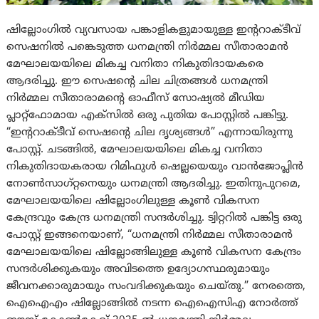
ഷില്ലോംഗില്‍ വ്യവസായ പങ്കാളികളുമായുള്ള ഇന്ററാക്ടീവ്
സെഷനിൽ പങ്കെടുത്ത ധനമന്ത്രി നിർമ്മല സീതാരാമൻ
മേഘാലയയിലെ മികച്ച വനിതാ നികുതിദായകരെ
ആദരിച്ചു. ഈ സെഷന്റെ ചില ചിത്രങ്ങൾ ധനമന്ത്രി
നിർമ്മല സീതാരാമന്റെ ഓഫീസ് സോഷ്യൽ മീഡിയ
പ്ലാറ്റ്‌ഫോമായ എക്‌സിൽ ഒരു പുതിയ പോസ്റ്റിൽ പങ്കിട്ടു.
“ഇന്ററാക്ടീവ് സെഷന്റെ ചില ദൃശ്യങ്ങൾ” എന്നായിരുന്നു
പോസ്റ്റ്. ചടങ്ങിൽ, മേഘാലയയിലെ മികച്ച വനിതാ
നികുതിദായകരായ റിമിഫുൾ ഷെല്ലയെയും വാൻജോപ്ലിൻ
നോൺസാഗ്റ്റനെയും ധനമന്ത്രി ആദരിച്ചു. ഇതിനുപുറമെ,
മേഘാലയയിലെ ഷില്ലോംഗിലുള്ള കൂൺ വികസന
കേന്ദ്രവും കേന്ദ്ര ധനമന്ത്രി സന്ദർശിച്ചു. ട്വിറ്ററിൽ പങ്കിട്ട ഒരു
പോസ്റ്റ് ഇങ്ങനെയാണ്, “ധനമന്ത്രി നിർമ്മല സീതാരാമൻ
മേഘാലയയിലെ ഷില്ലോങ്ങിലുള്ള കൂൺ വികസന കേന്ദ്രം
സന്ദർശിക്കുകയും അവിടത്തെ ഉദ്യോഗസ്ഥരുമായും
ജീവനക്കാരുമായും സംവദിക്കുകയും ചെയ്തു.” നേരത്തെ,
ഐഐഎം ഷില്ലോങ്ങിൽ നടന്ന ഐഐസിഎ നോർത്ത്