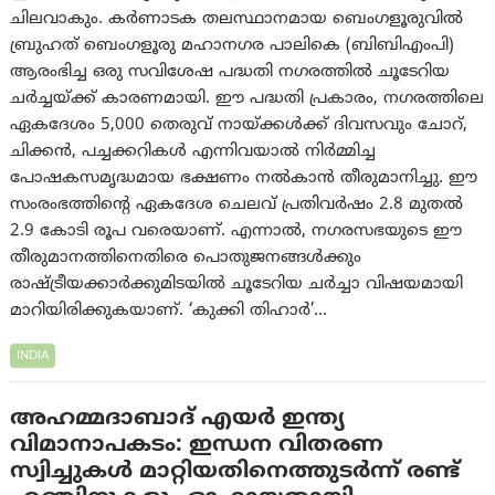
ചിലവാകും. കർണാടക തലസ്ഥാനമായ ബെംഗളൂരുവിൽ
ബ്രുഹത് ബെംഗളൂരു മഹാനഗര പാലികെ (ബിബിഎംപി)
ആരംഭിച്ച ഒരു സവിശേഷ പദ്ധതി നഗരത്തിൽ ചൂടേറിയ
ചർച്ചയ്ക്ക് കാരണമായി. ഈ പദ്ധതി പ്രകാരം, നഗരത്തിലെ
ഏകദേശം 5,000 തെരുവ് നായ്ക്കൾക്ക് ദിവസവും ചോറ്,
ചിക്കന്‍, പച്ചക്കറികൾ എന്നിവയാൽ നിർമ്മിച്ച
പോഷകസമൃദ്ധമായ ഭക്ഷണം നൽകാൻ തീരുമാനിച്ചു. ഈ
സംരംഭത്തിന്റെ ഏകദേശ ചെലവ് പ്രതിവർഷം 2.8 മുതൽ
2.9 കോടി രൂപ വരെയാണ്. എന്നാല്‍, നഗരസഭയുടെ ഈ
തീരുമാനത്തിനെതിരെ പൊതുജനങ്ങള്‍ക്കും
രാഷ്ട്രീയക്കാർക്കുമിടയില്‍ ചൂടേറിയ ചർച്ചാ വിഷയമായി
മാറിയിരിക്കുകയാണ്. ‘കുക്കി തിഹാർ’…
INDIA
അഹമ്മദാബാദ് എയർ ഇന്ത്യ
വിമാനാപകടം: ഇന്ധന വിതരണ
സ്വിച്ചുകൾ മാറ്റിയതിനെത്തുടർന്ന് രണ്ട്