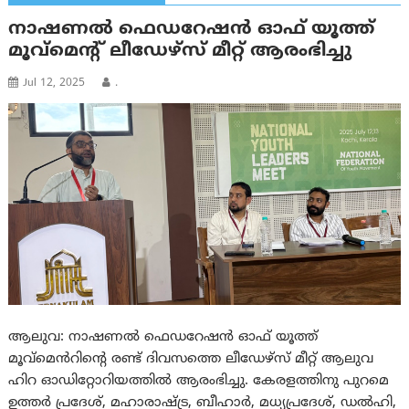
നാഷണൽ ഫെഡറേഷൻ ഓഫ് യൂത്ത്
മൂവ്മെന്റ് ലീഡേഴ്സ് മീറ്റ് ആരംഭിച്ചു
Jul 12, 2025
.
ആലുവ: നാഷണൽ ഫെഡറേഷൻ ഓഫ് യൂത്ത്
മൂവ്മെൻറിന്റെ രണ്ട് ദിവസത്തെ ലീഡേഴ്സ് മീറ്റ് ആലുവ
ഹിറ ഓഡിറ്റോറിയത്തിൽ ആരംഭിച്ചു. കേരളത്തിനു പുറമെ
ഉത്തർ പ്രദേശ്, മഹാരാഷ്ട്ര, ബീഹാർ, മധ്യപ്രദേശ്, ഡൽഹി,