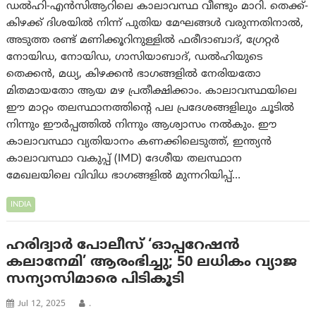
ഡൽഹി-എൻസിആറിലെ കാലാവസ്ഥ വീണ്ടും മാറി. തെക്ക്-
കിഴക്ക് ദിശയിൽ നിന്ന് പുതിയ മേഘങ്ങൾ വരുന്നതിനാൽ,
അടുത്ത രണ്ട് മണിക്കൂറിനുള്ളിൽ ഫരീദാബാദ്, ഗ്രേറ്റർ
നോയിഡ, നോയിഡ, ഗാസിയാബാദ്, ഡൽഹിയുടെ
തെക്കൻ, മധ്യ, കിഴക്കൻ ഭാഗങ്ങളിൽ നേരിയതോ
മിതമായതോ ആയ മഴ പ്രതീക്ഷിക്കാം. കാലാവസ്ഥയിലെ
ഈ മാറ്റം തലസ്ഥാനത്തിന്റെ പല പ്രദേശങ്ങളിലും ചൂടിൽ
നിന്നും ഈർപ്പത്തിൽ നിന്നും ആശ്വാസം നൽകും. ഈ
കാലാവസ്ഥാ വ്യതിയാനം കണക്കിലെടുത്ത്, ഇന്ത്യൻ
കാലാവസ്ഥാ വകുപ്പ് (IMD) ദേശീയ തലസ്ഥാന
മേഖലയിലെ വിവിധ ഭാഗങ്ങളിൽ മുന്നറിയിപ്പ്…
INDIA
ഹരിദ്വാർ പോലീസ് ‘ഓപ്പറേഷൻ
കലാനേമി’ ആരംഭിച്ചു; 50 ലധികം വ്യാജ
സന്യാസിമാരെ പിടികൂടി
Jul 12, 2025
.