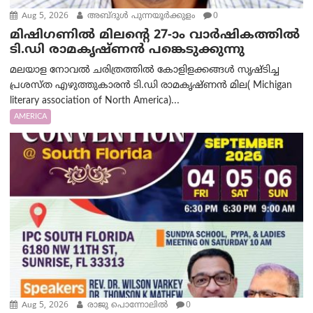
Aug 5, 2026
അബ്ദുൾ പുന്നയൂർക്കുളം
0
മിഷിഗണിൽ മിലന്റെ 27-ാം വാർഷികത്തിൽ
ടി.ഡി രാമകൃഷ്ണൻ പങ്കെടുക്കുന്നു
മലയാള നോവൽ ചരിത്രത്തിൽ കോളിളക്കങ്ങൾ സൃഷ്ടിച്ച
പ്രശസ്‌ത എഴുത്തുകാരൻ ടി.ഡി രാമകൃഷ്ണൻ മില( Michigan
literary association of North America)...
AMERICA
Aug 5, 2026
രാജു പൊന്നോലിൽ
0