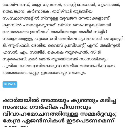
ഝാർഘണ്ഡ്, ആന്ധ്രപ്രദേശ്, വെസ്റ്റ് ബംഗാൾ, ഗുജറാത്ത്,
തെലങ്കാന, കർണാടക, തമിഴ്നാട് തുടങ്ങിയ
സംസ്ഥാനങ്ങളിൽ നിന്നുള്ള യുവജന നേതാക്കളാണ്
ക്യാമ്പിൽ പങ്കെടുക്കുന്നത്. വിവിധ സെഷനുകളിലായി
ജമാഅത്തെ ഇസ്‌ലാമി അഖിലേന്ത്യാ അമീർ സയ്യിദ്
സആദത്തുള്ള, ഹുസൈനി അഖിലേന്ത്യാ ജനറൽ സെക്രട്ടറി
ടി. ആരിഫലി, ദേശീയ വൈസ് പ്രസിഡന്റ് എസ്. അമീനുൽ
ഹസൻ, എം. സാജിദ്, കെ.കെ സുഹൈൽ, സി.ടി
സുഹൈബ്, ഉമർ ഖാൻ തുടങ്ങിയവർ സംസാരിക്കും.
പുതിയ കാലയളവിലേക്കുള്ള ദേശീയ ഭാരവാഹികളുടെ
തെരെഞ്ഞെടുപ്പും ഇതോടൊപ്പം നടക്കും.
KERALA
ഷാർജയിൽ അമ്മയും കുഞ്ഞും മരിച്ച
സംഭവം: ഗാര്‍ഹിക പീഡനവും
വിവാഹമോചനത്തിനുള്ള സമ്മർദ്ദവും;
കേന്ദ്ര ഏജന്‍സികള്‍ ഇടപെടണമെന്ന്