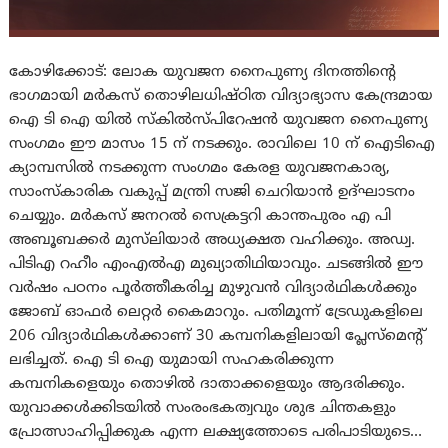
കോഴിക്കോട്: ലോക യുവജന നൈപുണ്യ ദിനത്തിന്റെ
ഭാഗമായി മർകസ് തൊഴിലധിഷ്ഠിത വിദ്യാഭ്യാസ കേന്ദ്രമായ
ഐ ടി ഐ യിൽ സ്‌കിൽസ്പിറേഷൻ യുവജന നൈപുണ്യ
സംഗമം ഈ മാസം 15 ന് നടക്കും. രാവിലെ 10 ന് ഐടിഐ
ക്യാമ്പസിൽ നടക്കുന്ന സംഗമം കേരള യുവജനകാര്യ,
സാംസ്കാരിക വകുപ്പ് മന്ത്രി സജി ചെറിയാൻ ഉദ്ഘാടനം
ചെയ്യും. മർകസ് ജനറൽ സെക്രട്ടറി കാന്തപുരം എ പി
അബൂബക്കർ മുസ്‌ലിയാർ അധ്യക്ഷത വഹിക്കും. അഡ്വ.
പിടിഎ റഹീം എംഎൽഎ മുഖ്യാതിഥിയാവും. ചടങ്ങിൽ ഈ
വർഷം പഠനം പൂർത്തീകരിച്ച മുഴുവൻ വിദ്യാർഥികൾക്കും
ജോബ് ഓഫർ ലെറ്റർ കൈമാറും. പതിമൂന്ന് ട്രേഡുകളിലെ
206 വിദ്യാർഥികൾക്കാണ് 30 കമ്പനികളിലായി പ്ലേസ്മെന്റ്
ലഭിച്ചത്. ഐ ടി ഐ യുമായി സഹകരിക്കുന്ന
കമ്പനികളെയും തൊഴിൽ ദാതാക്കളെയും ആദരിക്കും.
യുവാക്കൾക്കിടയിൽ സംരംഭകത്വവും ശുഭ ചിന്തകളും
പ്രോത്സാഹിപ്പിക്കുക എന്ന ലക്ഷ്യത്തോടെ പരിപാടിയുടെ…