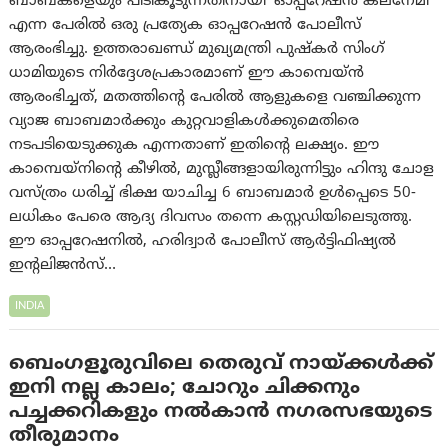
ബാബകളെയും പിടികൂടുന്നതിനായി ‘ഓപ്പറേഷന്‍ കലനേമി’
എന്ന പേരിൽ ഒരു പ്രത്യേക ഓപ്പറേഷൻ പോലീസ്
ആരംഭിച്ചു. ഉത്തരാഖണ്ഡ് മുഖ്യമന്ത്രി പുഷ്കർ സിംഗ്
ധാമിയുടെ നിർദ്ദേശപ്രകാരമാണ് ഈ കാമ്പെയ്ൻ
ആരംഭിച്ചത്, മതത്തിന്റെ പേരിൽ ആളുകളെ വഞ്ചിക്കുന്ന
വ്യാജ ബാബമാർക്കും കുറ്റവാളികള്‍ക്കുമെതിരെ
നടപടിയെടുക്കുക എന്നതാണ് ഇതിന്റെ ലക്ഷ്യം. ഈ
കാമ്പെയ്‌നിന്റെ കീഴിൽ, മുസ്ലീങ്ങളായിരുന്നിട്ടും ഹിന്ദു ചോള
വസ്ത്രം ധരിച്ച് ഭിക്ഷ യാചിച്ച 6 ബാബമാർ ഉൾപ്പെടെ 50-
ലധികം പേരെ ആദ്യ ദിവസം തന്നെ കസ്റ്റഡിയിലെടുത്തു.
ഈ ഓപ്പറേഷനിൽ, ഹരിദ്വാർ പോലീസ് ആർട്ടിഫിഷ്യൽ
ഇന്റലിജൻസ്…
INDIA
ബെംഗളൂരുവിലെ തെരുവ് നായ്ക്കൾക്ക്
ഇനി നല്ല കാലം; ചോറും ചിക്കനും
പച്ചക്കറികളും നല്‍കാന്‍ നഗരസഭയുടെ
തീരുമാനം