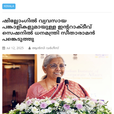
KERALA
ഷില്ലോംഗില്‍ വ്യവസായ
പങ്കാളികളുമായുള്ള ഇന്ററാക്ടീവ്
സെഷനിൽ ധനമന്ത്രി സീതാരാമൻ
പങ്കെടുത്തു
Jul 12, 2025
ആന്‍സി വര്‍ഗീസ്