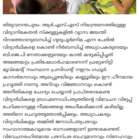
തിരുവനന്തപുരം: ആർ.എസ്‌.എസ്‌ നിയന്ത്രണത്തിലുള്ള
വിദ്യാനികേതൻ സ്ക്കൂളുകളിൽ വ്യാസ ജയന്തി
ദിനത്തോടനുബന്ധിച്ച് ഗുരുപൂർണിമ എന്ന പേരിൽ
വിദ്യാർഥികളെ കൊണ്ട് നിർബന്ധിച്ച് അധ്യാപകരുടെയും
ബി.ജെ.പി നേതാക്കളുടെയും കാൽ കഴുകിപ്പിച്ചത്
അങ്ങേയറ്റം പ്രതിഷേധാർഹമാണെന്ന് ഫ്രറ്റേണിറ്റി
മൂവ്മെൻ്റ് സംസ്ഥാന പ്രസിഡൻ്റ് നഈം ഗഫൂർ.
കാസർഗോഡും ആലപ്പുഴയിലും കണ്ണൂരിലും ഈ ഹീനമായ
പ്രവൃത്തി നടന്നു. അറിവും വിജ്ഞാനവും കൊണ്ട്
അനീതികളെ ചോദ്യം ചെയ്യാൻ പ്രാപ്തരാകേണ്ട
വിദ്യാർഥികളെ ബ്രാഹ്മണാധിപത്യത്തിന്റെ വിവേചന വിഴുപ്പ്
പേറിക്കാനുള്ള നീക്കങ്ങളെ അംഗീകരിക്കാൻ കഴിയില്ല.
അതിനെ ചെറുത്തുതോൽപ്പിക്കും. അധ്യാപകരും
വിദ്യാർഥികളും തമ്മിൽ ജനാധിപത്യപരവും
സംവാദാത്മകവുമായ ബന്ധങ്ങളാണ് ഉണ്ടാകേണ്ടത്.
വിവേചനരഹിതമായ പരസ്പര ബഹുമാനവും സ്നേഹവും