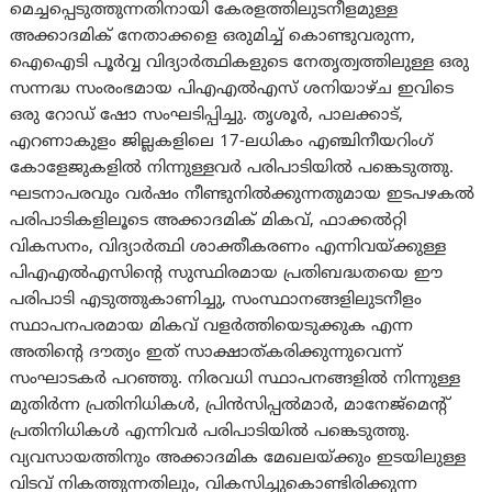
മെച്ചപ്പെടുത്തുന്നതിനായി കേരളത്തിലുടനീളമുള്ള
അക്കാദമിക് നേതാക്കളെ ഒരുമിച്ച് കൊണ്ടുവരുന്ന,
ഐഐടി പൂർവ്വ വിദ്യാർത്ഥികളുടെ നേതൃത്വത്തിലുള്ള ഒരു
സന്നദ്ധ സംരംഭമായ പിഎഎൽഎസ് ശനിയാഴ്ച ഇവിടെ
ഒരു റോഡ് ഷോ സംഘടിപ്പിച്ചു. തൃശൂർ, പാലക്കാട്,
എറണാകുളം ജില്ലകളിലെ 17-ലധികം എഞ്ചിനീയറിംഗ്
കോളേജുകളിൽ നിന്നുള്ളവർ പരിപാടിയിൽ പങ്കെടുത്തു.
ഘടനാപരവും വർഷം നീണ്ടുനിൽക്കുന്നതുമായ ഇടപഴകൽ
പരിപാടികളിലൂടെ അക്കാദമിക് മികവ്, ഫാക്കൽറ്റി
വികസനം, വിദ്യാർത്ഥി ശാക്തീകരണം എന്നിവയ്ക്കുള്ള
പിഎഎൽഎസിന്റെ സുസ്ഥിരമായ പ്രതിബദ്ധതയെ ഈ
പരിപാടി എടുത്തുകാണിച്ചു, സംസ്ഥാനങ്ങളിലുടനീളം
സ്ഥാപനപരമായ മികവ് വളർത്തിയെടുക്കുക എന്ന
അതിന്റെ ദൗത്യം ഇത് സാക്ഷാത്കരിക്കുന്നുവെന്ന്
സംഘാടകർ പറഞ്ഞു. നിരവധി സ്ഥാപനങ്ങളിൽ നിന്നുള്ള
മുതിർന്ന പ്രതിനിധികൾ, പ്രിൻസിപ്പൽമാർ, മാനേജ്‌മെന്റ്
പ്രതിനിധികൾ എന്നിവർ പരിപാടിയിൽ പങ്കെടുത്തു.
വ്യവസായത്തിനും അക്കാദമിക മേഖലയ്ക്കും ഇടയിലുള്ള
വിടവ് നികത്തുന്നതിലും, വികസിച്ചുകൊണ്ടിരിക്കുന്ന