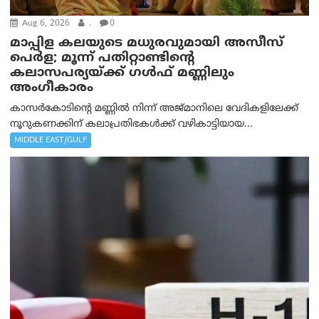
Aug 6, 2026
.
0
മാപ്പിള കലയുടെ മധുരവുമായി അസീസ്
പെർള; മൂന്ന് പതിറ്റാണ്ടിന്റെ
കലാസപര്യയ്ക്ക് ഗൾഫ് മണ്ണിലും
അംഗീകാരം
കാസർകോടിന്റെ മണ്ണിൽ നിന്ന് അജ്മാനിലെ വേദികളിലേക്ക്
നൂറുകണക്കിന് കലാപ്രതിഭകൾക്ക് വഴികാട്ടിയായ...
MIDDLE EAST/GULF