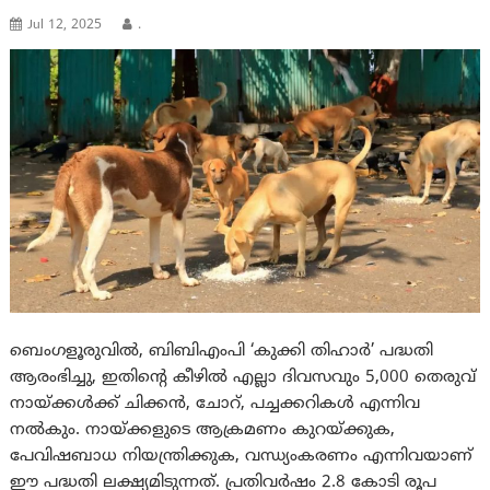
Jul 12, 2025
.
ബെംഗളൂരുവിൽ, ബിബിഎംപി ‘കുക്കി തിഹാർ’ പദ്ധതി
ആരംഭിച്ചു, ഇതിന്റെ കീഴിൽ എല്ലാ ദിവസവും 5,000 തെരുവ്
നായ്ക്കൾക്ക് ചിക്കൻ, ചോറ്, പച്ചക്കറികൾ എന്നിവ
നൽകും. നായ്ക്കളുടെ ആക്രമണം കുറയ്ക്കുക,
പേവിഷബാധ നിയന്ത്രിക്കുക, വന്ധ്യംകരണം എന്നിവയാണ്
ഈ പദ്ധതി ലക്ഷ്യമിടുന്നത്. പ്രതിവർഷം 2.8 കോടി രൂപ