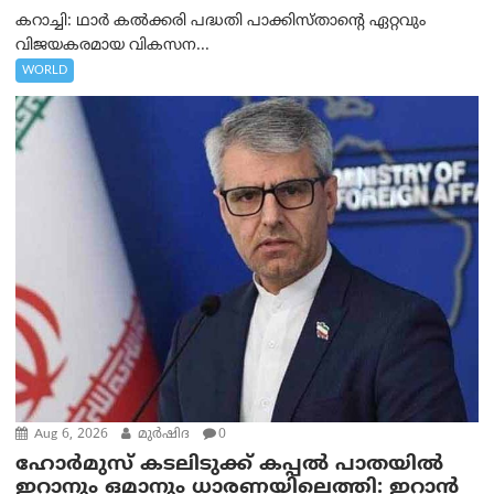
കറാച്ചി: ഥാർ കൽക്കരി പദ്ധതി പാക്കിസ്താന്റെ ഏറ്റവും
വിജയകരമായ വികസന...
WORLD
Aug 6, 2026
മുര്‍ഷിദ
0
ഹോർമുസ് കടലിടുക്ക് കപ്പൽ പാതയിൽ
ഇറാനും ഒമാനും ധാരണയിലെത്തി: ഇറാൻ