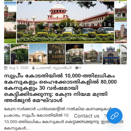
Aug 5, 2026
പ്രശാന്ത്, ന്യൂഡല്‍ഹി
0
സുപ്രീം കോടതിയിൽ 10,000-ത്തിലധികം
കേസുകളും ഹൈക്കോടതികളിൽ 80,000
കേസുകളും 30 വർഷമായി
കെട്ടിക്കിടക്കുന്നു: കേന്ദ്ര നിയമ മന്ത്രി
അര്‍ജുന്‍ മേഘ്‌വാള്‍
കേന്ദ്ര സർക്കാർ പാർലമെന്റിൽ നൽകിയ കണക്കുകൾ
Contact us
പ്രകാരം, സുപ്രീം കോടതിയിൽ 10 വർഷത്തിലേറെയായി
10,000-ത്തിലധികം കേസുകൾ കെട്ടിക്കിടക്കുന്നു. ഇതിൽ 558
കേസുകൾ...