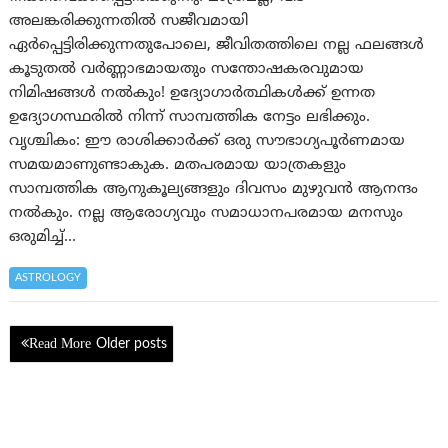
അലങ്കരിക്കുന്നതിൽ സജീവമായി
ഏർപ്പെട്ടിരിക്കുന്നതുപോലെ, ജീവിതത്തിലെ നല്ല ഫലങ്ങൾ
കൂടുതൽ വർണ്ണാഭമായതും സന്തോഷകരവുമായ
നിമിഷങ്ങൾ നൽകും! ഉദ്യോഗാർത്ഥികൾക്ക് ഉന്നത
ഉദ്യോഗസ്ഥരിൽ നിന്ന് സാമ്പത്തിക നേട്ടം ലഭിക്കും.
വൃശ്ചികം: ഈ രാശിക്കാര്‍ക്ക് ഒരു സൗഭാഗ്യപൂര്‍ണമായ
സമയമാണുണ്ടാകുക. മതപരമായ യാത്രകളും
സാമ്പത്തിക ആനുകൂല്യങ്ങളും ദിവസം മുഴുവൻ ആനന്ദം
നൽകും. നല്ല ആരോഗ്യവും സമാധാനപരമായ മനസും
ഒരുമിച്ച്…
ASTROLOGY
Posts
Older posts
navigation