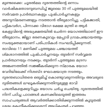
മുണ്ടക്കൈ: ചൂരൽമല ദുരന്തത്തിന്റെ ഒന്നാം
വാര്‍ഷികതോടനുബന്ധിച്ച് ജൂലൈ 30 ന് പുത്തുമലയിൽ
സർവമത പ്രാർത്ഥനകളും പുഷ്പാർച്ചനകളും
അനുസ്മരണങ്ങളും നടത്താൻ തീരുമാനിച്ചു. പട്ടികജാതി,
പട്ടികവർഗ, പിന്നാക്ക വിഭാഗ ക്ഷേമ മന്ത്രി ഒ ആർ
കേളുവിന്റെ അദ്ധ്യക്ഷതയിൽ ചേർന്ന യോഗത്തിലാണ് ഈ
തീരുമാനം. ജില്ലാ ഭരണകൂടവും മേപ്പാടി ഗ്രാമപഞ്ചായത്തും
സംയുക്തമായാണ് പരിപാടികൾ സംഘടിപ്പിക്കുന്നത്.
രാവിലെ 11 മണിക്ക് പുത്തുമല പഞ്ചായത്ത്
ശ്മശാനത്തിൽ പുഷ്പാർച്ചനയും തുടർന്ന് സർവ്വമത
പ്രാർത്ഥനയും നടക്കും. തുടർന്ന് പുത്തുമല മദ്രസ
അങ്കണത്തിൽ സജ്ജീകരിക്കുന്ന സ്മാരക യോഗ
വേദിയിലേക്ക് നിശബ്ദ ഘോഷയാത്ര നടത്തും.
ദുരന്തബാധിതരെ ഒരുമിച്ച് കൊണ്ടുവരുന്നതിനും അവരുടെ
ദുരിതങ്ങൾ ലഘൂകരിക്കുന്നതിനുമുള്ള ഭാവി
പദ്ധതികളെക്കുറിച്ചും യോഗം ചർച്ച ചെയ്തു. ദുരന്തത്തിൽ
നിന്ന് പഠിച്ച പാഠങ്ങൾ കണക്കിലെടുത്ത് ഇത്തരം
സാഹചര്യങ്ങൾ ആവർത്തിക്കാതിരിക്കുന്നതിൽ കൂടുതൽ
ശ്രദ്ധ കേന്ദ്രീകരിക്കുമെന്ന് അധികൃതർ പറഞ്ഞു.