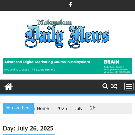
Skip
to
content
You are here
26
Home
2025
July
Day:
July 26, 2025