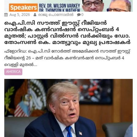
Aug 5, 2026
രാജു പൊന്നോലിൽ
0
ഐ.പി.സി സൗത്ത് ഈസ്റ്റ് റീജിയൻ
വാർഷിക കൺവൻഷൻ സെപ്റ്റംബർ 4
മുതൽ; പാസ്റ്റർ വിൽസൻ വർക്കിയും ഡോ.
തോംസൺ കെ. മാത്യൂവും മുഖ്യ പ്രഭാഷകർ
ഫ്ളോറിഡ: ഐ.പി.സി നോർത്ത് അമേരിക്കൻ സൗത്ത് ഈസ്റ്റ്
റീജിയന്റെ 26 – മത് വാർഷിക കൺവൻഷൻ സെപ്റ്റംബർ 4
വെള്ളി മുതൽ...
AMERICA