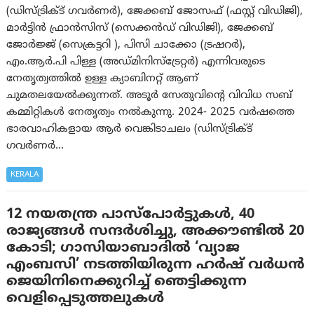
(ഡിസ്ട്രിക്ട് ഗവർണർ), ജേക്കബ് ജോസഫ് (ഫസ്റ്റ് വിഡിജി),
മാർട്ടിൻ ഫ്രാന്‍സിസ് (സെക്കന്‍ഡ് വിഡിജി), ജേക്കബ്
ജോർജ്ജ് (സെക്രട്ടറി ), പിസി ചാക്കോ (ട്രഷറർ),
എം.ആർ.പി പിള്ള (അഡ്മിനിസ്‌ട്രേറ്റര്‍) എന്നിവരുടെ
നേതൃത്വത്തില്‍ ഉള്ള ക്യാബിനറ്റ് ആണ്
ചുമതലയേൽക്കുന്നത്. അടൂർ സേതുവിന്റെ വിവിധ സബ്
കമ്മിറ്റികള്‍ നേതൃത്വം നല്‍കുന്നു. 2024- 2025 വർഷത്തെ
ഭാരവാഹികളായ ആർ വെങ്കിടാചലം (ഡിസ്ട്രിക്ട്
ഗവർണർ…
KERALA
12 നയതന്ത്ര പാസ്‌പോർട്ടുകൾ, 40
രാജ്യങ്ങൾ സന്ദർശിച്ചു, അക്കൗണ്ടിൽ 20
കോടി; ഗാസിയാബാദിൽ ‘വ്യാജ
എംബസി’ നടത്തിയിരുന്ന ഹർഷ് വർധൻ
ജെയിനിനെക്കുറിച്ച് ഞെട്ടിക്കുന്ന
വെളിപ്പെടുത്തലുകൾ