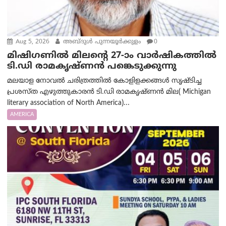
Aug 5, 2026
അബ്ദുൾ പുന്നയൂർക്കുളം
0
മിഷിഗണിൽ മിലന്റെ 27-ാം വാർഷികത്തിൽ
ടി.ഡി രാമകൃഷ്ണൻ പങ്കെടുക്കുന്നു
മലയാള നോവൽ ചരിത്രത്തിൽ കോളിളക്കങ്ങൾ സൃഷ്ടിച്ച
പ്രശസ്‌ത എഴുത്തുകാരൻ ടി.ഡി രാമകൃഷ്ണൻ മില( Michigan
literary association of North America)...
AMERICA