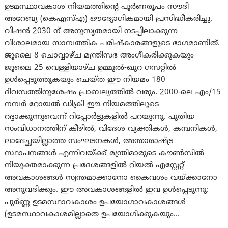
ഉടമസ്ഥാവകാശ നിയമത്തിന്റെ പൂർണരൂപം സൗദി
അറേബ്യ (കെഎസ്എ) ഔദ്യോഗികമായി പ്രസിദ്ധീകരിച്ചു.
വിഷൻ 2030 ന് അനുസൃതമായി നടപ്പിലാക്കുന്ന
വിശാലമായ സാമ്പത്തിക പരിഷ്കാരങ്ങളുടെ ഭാഗമാണിത്.
ജൂലൈ 8 ചൊവ്വാഴ്ച മന്ത്രിസഭ അംഗീകരിക്കുകയും
ജൂലൈ 25 വെള്ളിയാഴ്ച ഉമ്മുൽ-ഖുറ ഗസറ്റിൽ
ഉള്‍പ്പെടുത്തുകയും ചെയ്ത ഈ നിയമം 180
ദിവസത്തിനുശേഷം പ്രാബല്യത്തിൽ വരും. 2000-ലെ എം/15
നമ്പർ റോയൽ ഡിക്രി ഈ നിയമത്തിലൂടെ
റദ്ദാക്കുന്നുവെന്ന് റിപ്പോര്‍ട്ടുകളില്‍ പറയുന്നു. പുതിയ
സംവിധാനത്തിന് കീഴിൽ, വിദേശ വ്യക്തികൾ, കമ്പനികൾ,
ലാഭേച്ഛയില്ലാത്ത സംഘടനകൾ, അന്താരാഷ്ട്ര
സ്ഥാപനങ്ങൾ എന്നിവയ്ക്ക് മന്ത്രിമാരുടെ കൗൺസിൽ
നിയുക്തമാക്കുന്ന പ്രദേശങ്ങളിൽ റിയൽ എസ്റ്റേറ്റ്
അവകാശങ്ങൾ സ്വന്തമാക്കാനോ കൈവശം വയ്ക്കാനോ
അനുവദിക്കും. ഈ അവകാശങ്ങളിൽ ഇവ ഉൾപ്പെടുന്നു:
പൂർണ്ണ ഉടമസ്ഥാവകാശം ഉപയോഗാവകാശങ്ങൾ
(ഉടമസ്ഥാവകാശമില്ലാതെ ഉപയോഗിക്കുകയും…