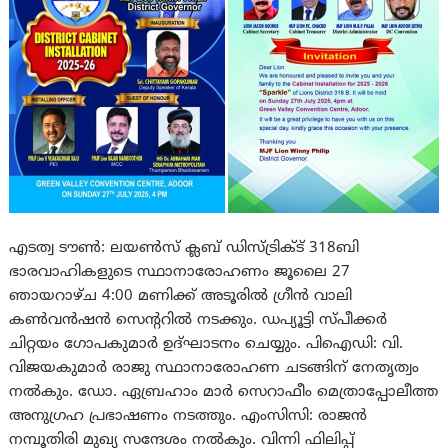
എടത്വ ടൗൺ: ലയൺസ് ക്ലബ് ഡിസ്ട്രിക്ട് 318ബി
ഭാരവാഹികളുടെ സ്ഥാനാരോഹണം ജൂലൈ 27
ഞായറാഴ്ച 4:00 മണിക്ക് അടൂരിൽ ഗ്രീൻ വാലി
കൺവൻഷൻ സെന്ററിൽ നടക്കും. ഡപ്യൂട്ടി സ്പീക്കർ
ചിറ്റയം ഗോപകുമാര്‍ ഉദ്ഘാടനം ചെയ്യും. പിഐഡി: വി.
വിജയകുമാർ രാജു സ്ഥാനാരോഹണ ചടങ്ങിന് നേതൃത്വം
നല്‍കും. ഡോ. ഏബ്രഹാം മാർ സെറാഫീം മെത്രാപ്പോലീത്ത
അനുഗ്രഹ പ്രഭാഷണം നടത്തും. എംസിസി: രാജൻ
നമ്പൂതിരി മുഖ്യ സന്ദേശം നല്‍കും. വിന്നി ഫിലിപ്പ്