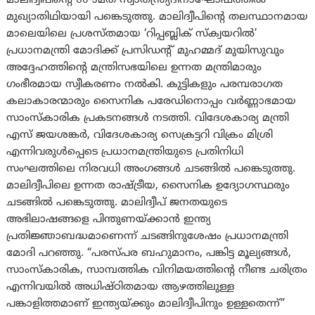
മാലിദ്വീപിന്റെ 60-ാമത് സ്വാതന്ത്ര്യദിനാഘോഷത്തിൽ
മുഖ്യാതിഥിയായി പങ്കെടുത്തു. മാലിദ്വീപിന്റെ തലസ്ഥാനമായ
മാലെയിലെ പ്രശസ്തമായ ‘റിപ്പബ്ലിക് സ്ക്വയറിൽ’
പ്രധാനമന്ത്രി മോദിക്ക് പ്രസിഡന്റ് മുഹമ്മദ് മുയിസുവും
അദ്ദേഹത്തിന്റെ മന്ത്രിസഭയിലെ ഉന്നത മന്ത്രിമാരും
ഗംഭീരമായ സ്വീകരണം നൽകി. കുട്ടികളും പരമ്പരാഗത
കലാകാരന്മാരും സൈനിക പരേഡിനൊപ്പം വർണ്ണാഭമായ
സാംസ്കാരിക പ്രകടനങ്ങൾ നടത്തി. വിദേശകാര്യ മന്ത്രി
എസ് ജയശങ്കർ, വിദേശകാര്യ സെക്രട്ടറി വിക്രം മിശ്രി
എന്നിവരുൾപ്പെടെ പ്രധാനമന്ത്രിയുടെ പ്രതിനിധി
സംഘത്തിലെ നിരവധി അംഗങ്ങൾ ചടങ്ങിൽ പങ്കെടുത്തു.
മാലിദ്വീപിലെ ഉന്നത രാഷ്ട്രീയ, സൈനിക ഉദ്യോഗസ്ഥരും
ചടങ്ങിൽ പങ്കെടുത്തു. മാലിദ്വീപ് ജനതയുടെ
അഭിലാഷങ്ങളെ പിന്തുണയ്ക്കാൻ ഇന്ത്യ
പ്രതിജ്ഞാബദ്ധമാണെന്ന് ചടങ്ങിനുശേഷം പ്രധാനമന്ത്രി
മോദി പറഞ്ഞു. “പരസ്പര ബഹുമാനം, പങ്കിട്ട മൂല്യങ്ങൾ,
സാംസ്കാരിക, സാമ്പത്തിക വിനിമയത്തിന്റെ നീണ്ട ചരിത്രം
എന്നിവയിൽ അധിഷ്ഠിതമായ ആഴത്തിലുള്ള
പങ്കാളിത്തമാണ് ഇന്ത്യയ്ക്കും മാലിദ്വീപിനും ഉള്ളതെന്ന്”