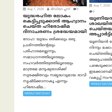
Aug 7, 2026
Aug 7, 2026
മീഡിയാ പ്ലസ്
0
0
യുദ്ധരഹിത ലോകം
യൂണിയ
കെട്ടിപ്പടുക്കാന്‍ ആഹ്വാനം
ശാഖയി
ചെയ്ത ഹിരോഷിമ
ചെയ്തയാ
ദിനാചരണം ശ്രദ്ധേയമായി
അപ്പാർട്ട
ദോഹ: യുദ്ധം ഒരിക്കലും ഒരു
യൂണിയൻ 
പ്രശ്‌നത്തിന്റെയും
നിന്നും ഷോപ
പരിഹാരമല്ലെന്നും,
ചെയ്തതില
സമാധാനത്തിലൂടെയും
അദ്ദേഹത്തി
സഹവര്‍ത്തിത്വത്തിലൂടെയും
പങ്കെടുക്ക
മാത്രമേ മനുഷ്യരാശിക്ക്
ഇക്കോണമി
സുരക്ഷിതവും സമൃദ്ധവുമായ ഭാവി
വകുപ്പ് സംഘടി
സൃഷ്ടിക്കാനാകൂ എന്നും
MIDDLE EAST/G
ഹിരോഷിമ...
MIDDLE EAST/GULF