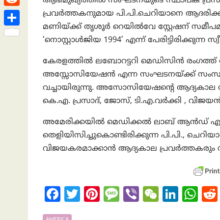
ആഭിമുഖ്യത്തില്‍ സംഘടനയുടെ സ്ഥാപക പ്രസിഡ
h
s
n
e
h
R
പ്രവര്‍ത്തകനുമായ പി.പി.ചെറിയാനെ ആദരിക്കു
a
t
k
a
മണിയ്ക്ക് തൃശൂര്‍ റെയില്‍വേ സ്റ്റേഷന് സമീപമ
e
t
S
e
‘നൊസ്റ്റാള്‍ജിയ 1994’ എന്ന് പേരിട്ടിരിക്കുന്
t
d
h
d
s
d
കേരളത്തില്‍ ലബോറട്ടറി മെഡിസിന്‍ രംഗത്ത് കേ
a
I
A
അസ്സോസിയേഷന്‍ എന്ന സംഘടനയ്ക്ക് സംസ്ഥാന ത
i
r
n
വച്ചായിരുന്നു. അസോസിയേഷന്റെ ആദ്യകാല സംഘാ
p
t
e
കെ.എ. പ്രസാദ്, ജോസ്, ടി.എ.വര്‍ക്കി , വിജയന
p
അമേരിക്കയില്‍ മെഡിക്കല്‍ ലാബ് ആന്‍ഡ് എക്‌സ്
തെളിയിസിച്ചുകൊണ്ടിരിക്കുന്ന പി.പി., ചെറിയാ
വിജയകരമാക്കാന്‍ ആദ്യകാല പ്രവര്‍ത്തകരും സം
Fa
T
Pi
M
Vi
W
Li
W
ce
w
nt
es
b
e
n
h
AMERICA