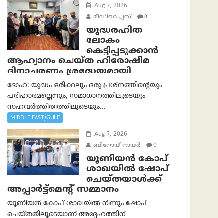
Aug 7, 2026
മീഡിയാ പ്ലസ്
0
യുദ്ധരഹിത
ലോകം
കെട്ടിപ്പടുക്കാന്‍
ആഹ്വാനം ചെയ്ത ഹിരോഷിമ
ദിനാചരണം ശ്രദ്ധേയമായി
ദോഹ: യുദ്ധം ഒരിക്കലും ഒരു പ്രശ്‌നത്തിന്റെയും
പരിഹാരമല്ലെന്നും, സമാധാനത്തിലൂടെയും
സഹവര്‍ത്തിത്വത്തിലൂടെയും...
MIDDLE EAST/GULF
Aug 7, 2026
ബിനോയ് നായര്‍
0
യൂണിയൻ കോപ്
ശാഖയിൽ ഷോപ്
ചെയ്തയാൾക്ക്
അപ്പാർട്ട്മെന്റ് സമ്മാനം
യൂണിയൻ കോപ് ശാഖയിൽ നിന്നും ഷോപ്
ചെയ്തതിലൂടെയാണ് അദ്ദേഹത്തിന്