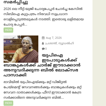
സമര്‍പ്പിച്ചു
2026 ലെ നീറ്റ്-യുജി ചോദ്യപേപ്പർ ചോർച്ച കേസിൽ
സിബിഐ കുറ്റപത്രം നിരവധി സുപ്രധാന
വെളിപ്പെടുത്തലുകൾ നടത്തി. ഇതൊരു ലളിതമായ
ചോദ്യ പേപ്പർ...
INDIA
Aug 7, 2026
പ്രശാന്ത്, ന്യൂഡല്‍ഹി
0
യുപിഐ
ഇടപാടുകൾക്ക്
ബാങ്കുകൾക്ക് ചാർജ് ഈടാക്കാൻ
അനുവദിക്കുന്ന ബിൽ ലോക്‌സഭ
പാസാക്കി
ഭാവിയിൽ യുപിഐയ്ക്കും മറ്റ് ഡിജിറ്റൽ
പേയ്‌മെന്റ് സേവനങ്ങൾക്കും ബാങ്കുകൾക്കും മറ്റ്
സേവന ദാതാക്കൾക്കും ഫീസ് ഈടാക്കാൻ കേന്ദ്ര
സർക്കാരിനെ അനുവദിക്കുന്ന ബിൽ...
INDIA