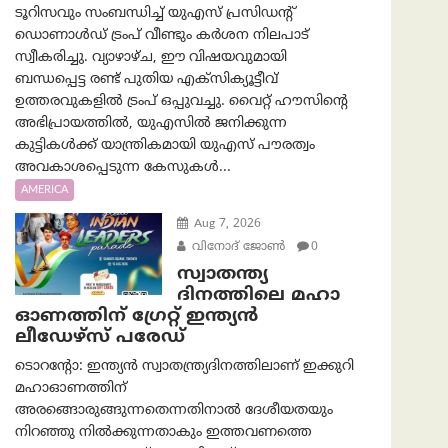
ടൂറിസവും സംബന്ധിച്ച് യുഎസ് പ്രസിഡന്റ്
ഡൊണാൾഡ് ട്രംപ് വീണ്ടും കർശന നിലപാട്
സ്വീകരിച്ചു. വ്യാഴാഴ്ച, ഈ വിഷയവുമായി
ബന്ധപ്പെട്ട രണ്ട് പുതിയ എക്സിക്യൂട്ടീവ്
ഉത്തരവുകളിൽ ട്രംപ് ഒപ്പുവച്ചു. വൈറ്റ് ഹൗസിന്റെ
അഭിപ്രായത്തിൽ, യുഎസിൽ ജനിക്കുന്ന
കുട്ടികൾക്ക് യാന്ത്രികമായി യുഎസ് പൗരത്വം
അവകാശപ്പെടുന്ന കേസുകൾ...
AMERICA
Aug 7, 2026
വിനോദ് ജോൺ
0
സ്വാതന്ത്യ
ദിനത്തിലെ മഹാ
ഓണത്തിന് ഗ്രേറ്റ് ഇന്ത്യൻ
ലീഡേഴ്സ് പരേഡ്
ടൊറന്റോ: ഇന്ത്യൻ സ്വാതന്ത്ര്യദിനത്തിലാണ് ഇക്കുറി
മഹാഓണത്തിന്
അരങ്ങൊരുങ്ങുന്നതെന്നതിനാൽ ദേശീയതയും
നിറഞ്ഞു നിൽക്കുന്നതാകും ഇത്തവണത്തെ