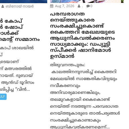
Aug 7, 2026
.
0
ബിനോയ് നായര്‍
പരമ്പരാഗത
നെയ്ത്തുകാരെ
ൻ കോപ്
സംരക്ഷിച്ചുകൊണ്ട്
ൽ ഷോപ്
കൈത്തറി മേഖലയുടെ
ൾക്ക്
ആധുനികവൽക്കരണം
്മെന്റ് സമ്മാനം
സാധ്യമാക്കും: ഡപ്യൂട്ടി
കോപ് ശാഖയിൽ
സ്പീക്കർ ഷാനിമോൾ
്
ഉസ്മാൻ
ൂടെയാണ്
തിരുവനന്തപുരം:
ന് മത്സരത്തിൽ
കാലത്തിനനുസരിച്ച് കൈത്തറി
ാനായത്. ദുബായ്
മേഖലയിൽ സാങ്കേതികവിദ്യയും
 ആൻഡ് ടൂറിസം
നവീകരണവും
പ്പിച്ച “വിൻ...
അനിവാര്യമാണെങ്കിലും,
ULF
തലമുറകളായി കൈകൊണ്ട്
നെയ്ത്ത് നടത്തുന്ന പരമ്പരാഗത
നെയ്ത്തുകാരുടെ താൽപര്യങ്ങൾ
സംരക്ഷിച്ചുകൊണ്ടാകും
ആധുനികവത്കരണമെന്ന്...