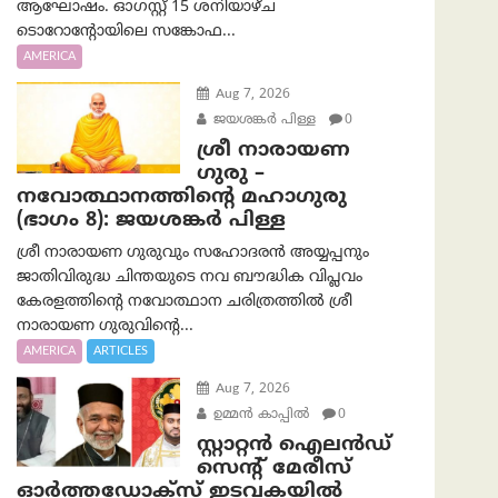
ആഘോഷം. ഓഗസ്റ്റ് 15 ശനിയാഴ്ച
ടൊറോന്റോയിലെ സങ്കോഫ...
AMERICA
Aug 7, 2026
ജയശങ്കര്‍ പിള്ള
0
ശ്രീ നാരായണ
ഗുരു –
നവോത്ഥാനത്തിന്റെ മഹാഗുരു
(ഭാഗം 8): ജയശങ്കര്‍ പിള്ള
ശ്രീ നാരായണ ഗുരുവും സഹോദരൻ അയ്യപ്പനും
ജാതിവിരുദ്ധ ചിന്തയുടെ നവ ബൗദ്ധിക വിപ്ലവം
കേരളത്തിന്റെ നവോത്ഥാന ചരിത്രത്തിൽ ശ്രീ
നാരായണ ഗുരുവിന്റെ...
AMERICA
ARTICLES
Aug 7, 2026
ഉമ്മന്‍ കാപ്പില്‍
0
സ്റ്റാറ്റൻ ഐലൻഡ്
സെന്റ് മേരീസ്
ഓർത്തഡോക്സ് ഇടവകയിൽ