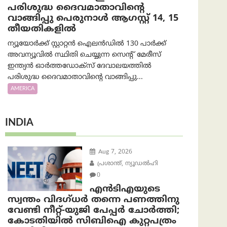
പരിശുദ്ധ ദൈവമാതാവിന്റെ
വാങ്ങിപ്പു പെരുനാൾ ആഗസ്റ്റ് 14, 15
തീയതികളിൽ
ന്യൂയോർക്ക് സ്റ്റാറ്റൻ ഐലൻഡിൽ 130 പാർക്ക്
അവന്യൂവിൽ സ്ഥിതി ചെയ്യുന്ന സെന്റ് മേരീസ്
ഇന്ത്യൻ ഓർത്തഡോക്സ് ദേവാലയത്തിൽ
പരിശുദ്ധ ദൈവമാതാവിന്റെ വാങ്ങിപ്പു...
AMERICA
INDIA
Aug 7, 2026
പ്രശാന്ത്, ന്യൂഡല്‍ഹി
0
എൻ‌ടി‌എയുടെ
സ്വന്തം വിദഗ്ധർ തന്നെ പണത്തിനു
വേണ്ടി നീറ്റ്-യു‌ജി പേപ്പർ ചോർത്തി;
കോടതിയില്‍ സിബിഐ കുറ്റപത്രം