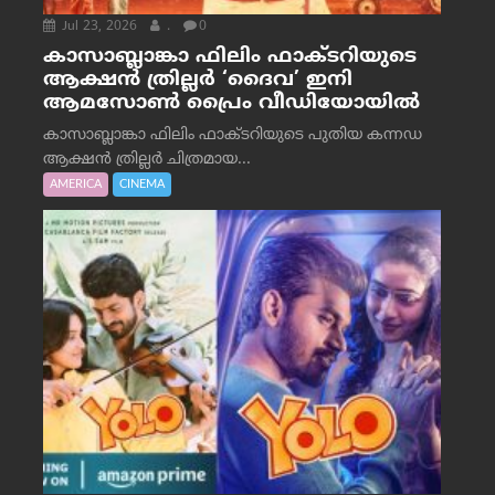
Jul 23, 2026
.
0
കാസാബ്ലാങ്കാ ഫിലിം ഫാക്ടറിയുടെ
ആക്ഷൻ ത്രില്ലർ ‘ദൈവ’ ഇനി
ആമസോൺ പ്രൈം വീഡിയോയിൽ
കാസാബ്ലാങ്കാ ഫിലിം ഫാക്ടറിയുടെ പുതിയ കന്നഡ
ആക്ഷൻ ത്രില്ലർ ചിത്രമായ...
AMERICA
CINEMA