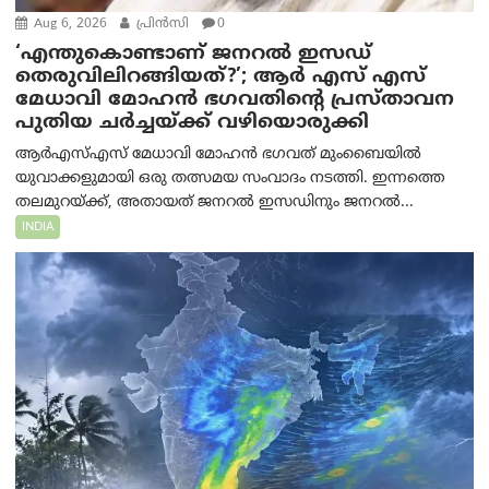
Aug 6, 2026
പ്രിന്‍സി
0
‘എന്തുകൊണ്ടാണ് ജനറൽ ഇസഡ്
തെരുവിലിറങ്ങിയത്?’; ആര്‍ എസ് എസ്
മേധാവി മോഹൻ ഭഗവതിന്റെ പ്രസ്താവന
പുതിയ ചര്‍ച്ചയ്ക്ക് വഴിയൊരുക്കി
ആർ‌എസ്‌എസ് മേധാവി മോഹൻ ഭഗവത് മുംബൈയിൽ
യുവാക്കളുമായി ഒരു തത്സമയ സംവാദം നടത്തി. ഇന്നത്തെ
തലമുറയ്ക്ക്, അതായത് ജനറൽ ഇസഡിനും ജനറൽ...
INDIA