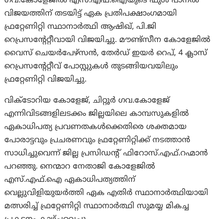
ഗവ.കോളേജിൽ എസ്.എഫ്.ഐയുടെ ഫുൾ പാനൽ
വിജയത്തിന് തടയിട്ട് ഏക പ്രതിപക്ഷാംഗമായി
ഫ്രറ്റേണിറ്റി സ്ഥാനാർത്ഥി ആഷിഖ്, പി.ജി
റെപ്രസന്റേറ്റീവായി വിജയിച്ചു. മൗണ്ട്സീന കോളേജിൽ
വൈസ് ചെയർപേഴ്സൻ, തേർഡ് ഇയർ റെപ്, 4 ക്ലാസ്
റെപ്രസന്റേറ്റീവ് പോസ്റ്റുകൾ തുടങ്ങിയവയിലും
ഫ്രറ്റേണിറ്റി വിജയിച്ചു.
വിക്ടോറിയ കോളേജ്, ചിറ്റൂർ ഗവ.കോളേജ്
എന്നിവിടങ്ങളിലടക്കം ജില്ലയിലെ കാമ്പസുകളിൽ
ഏകാധിപത്യ പ്രവണതകൾക്കെതിരെ ശക്തമായ
പോരാട്ടവും പ്രചരണവും ഫ്രറ്റേണിറ്റിക്ക് നടത്താൻ
സാധിച്ചുവെന്ന് ജില്ല പ്രസിഡന്റ് ഫിറോസ്.എഫ്.റഹ്മാൻ
പറഞ്ഞു. നെന്മാറ നേതാജി കോളേജിൽ
എസ്.എഫ്.ഐ ഏകാധിപത്യത്തിന്
വെല്ലുവിളിയുയർത്തി ഏക എതിർ സ്ഥാനാർത്ഥിയായി
മത്സരിച്ച് ഫ്രറ്റേണിറ്റി സ്ഥാനാർത്ഥി സുമയ്യ മികച്ച