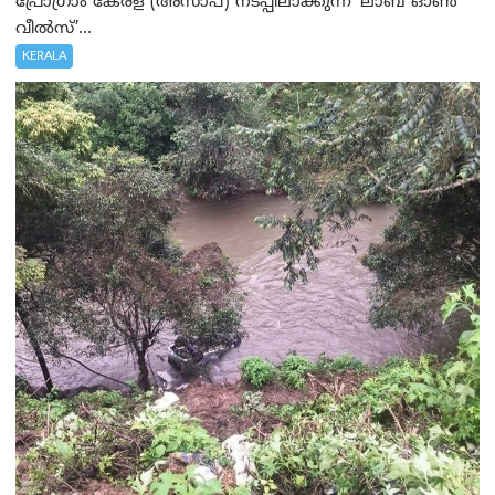
പ്രോഗ്രാം കേരള (അസാപ്) നടപ്പിലാക്കുന്ന ‘ലാബ് ഓൺ
വീൽസ്’...
KERALA