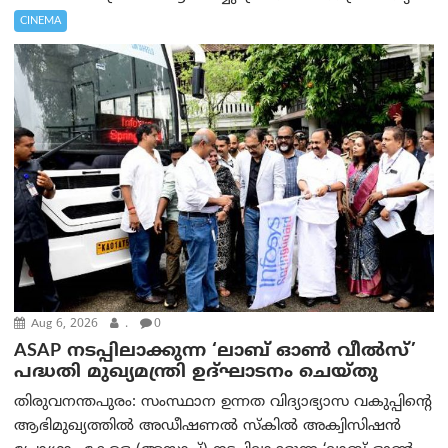
CINEMA
Aug 6, 2026
.
0
ASAP നടപ്പിലാക്കുന്ന ‘ലാബ് ഓൺ വീൽസ്’
പദ്ധതി മുഖ്യമന്ത്രി ഉദ്ഘാടനം ചെയ്തു
തിരുവനന്തപുരം: സംസ്ഥാന ഉന്നത വിദ്യാഭ്യാസ വകുപ്പിന്റെ
ആഭിമുഖ്യത്തിൽ അഡീഷണൽ സ്കിൽ അക്വിസിഷൻ