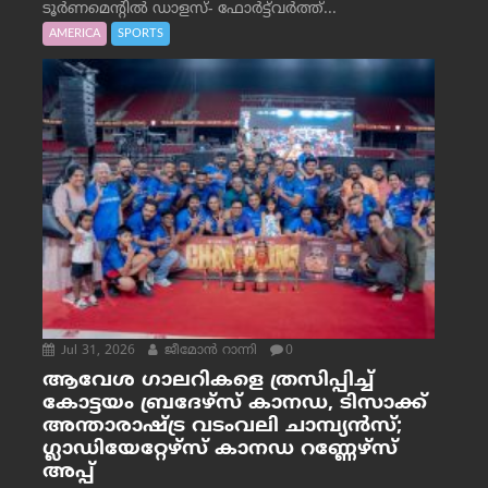
ടൂർണമെന്റിൽ ഡാളസ്- ഫോർട്ട്‌വര്‍ത്ത്...
AMERICA
SPORTS
Jul 31, 2026
ജീമോന്‍ റാന്നി
0
ആവേശ ഗാലറികളെ ത്രസിപ്പിച്ച്
കോട്ടയം ബ്രദേഴ്‌സ് കാനഡ, ടിസാക്ക്
അന്താരാഷ്ട്ര വടംവലി ചാമ്പ്യന്‍സ്;
ഗ്ലാഡിയേറ്റേഴ്‌സ് കാനഡ റണ്ണേഴ്‌സ്
അപ്പ്