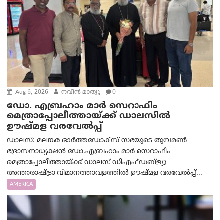
Aug 6, 2026
നവീൻ മാത്യു
0
ഡോ. എബ്രഹാം മാർ സെറാഫിം
മെത്രാപ്പോലീത്തായ്ക്ക് ഡാലസിൽ
ഊഷ്മള വരവേൽപ്പ്
ഡാലസ്: മലങ്കര ഓർത്തഡോക്സ് സഭയുടെ തുമ്പമൺ
ഭദ്രാസനാധ്യക്ഷൻ ഡോ.എബ്രഹാം മാർ സെറാഫിം
മെത്രാപ്പോലീത്തായ്ക്ക് ഡാലസ് ഡിഎഫ്ഡബ്ള്യു
അന്താരാഷ്ട്രാ വിമാനത്താവളത്തിൽ ഊഷ്മള വരവേൽപ്പ്...
AMERICA