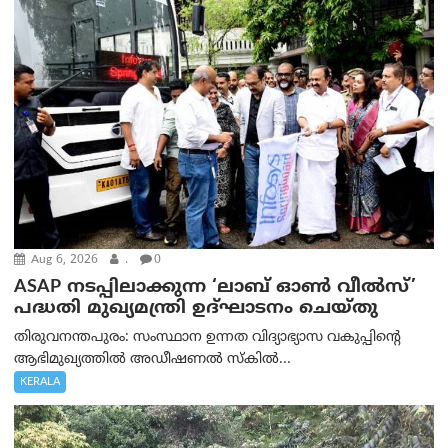
Aug 6, 2026
.
0
ASAP നടപ്പിലാക്കുന്ന ‘ലാബ് ഓൺ വീൽസ്’
പദ്ധതി മുഖ്യമന്ത്രി ഉദ്ഘാടനം ചെയ്തു
തിരുവനന്തപുരം: സംസ്ഥാന ഉന്നത വിദ്യാഭ്യാസ വകുപ്പിന്റെ
ആഭിമുഖ്യത്തിൽ അഡീഷണൽ സ്കിൽ...
KERALA