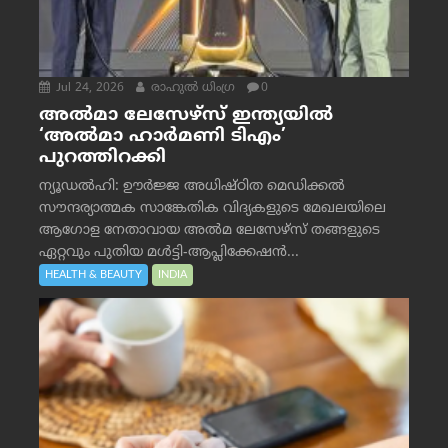
Jul 24, 2026
രാഹുല്‍ ധിംഗ്ര
0
അൽമാ ലേസേഴ്സ് ഇന്ത്യയിൽ
‘അൽമാ ഹാർമണി ടിഎം’
പുറത്തിറക്കി
ന്യൂഡൽഹി: ഊർജ്ജ അധിഷ്ഠിത മെഡിക്കൽ
സൗന്ദര്യാത്മക സാങ്കേതിക വിദ്യകളുടെ മേഖലയിലെ
ആഗോള നേതാവായ അൽമ ലേസേഴ്സ് തങ്ങളുടെ
ഏറ്റവും പുതിയ മൾട്ടി-ആപ്ലിക്കേഷൻ...
HEALTH & BEAUTY
INDIA