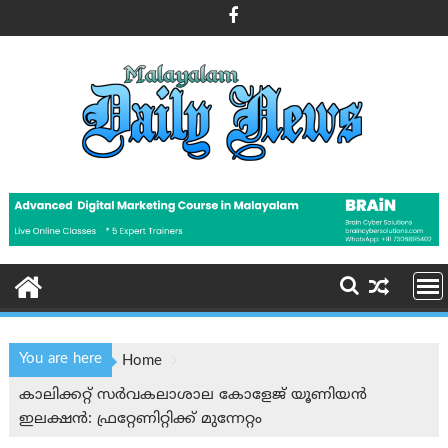
Skip
to
content
You are here
Home
കാലിക്കറ്റ് സർവകലാശാല കോളേജ് യൂണിയൻ
ഇലക്ഷൻ: ഫ്രറ്റേണിറ്റിക്ക് മുന്നേറ്റം