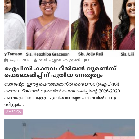
Aug 8, 2026
സജി പുല്ലാട്, ഹ്യൂസ്റ്റൺ
0
ഐപിസി കാനഡ റീജിയൻ വുമൺസ്
ഫെലോഷിപ്പിന് പുതിയ നേതൃത്വം
ടൊറന്റോ: ഇന്ത്യ പെന്തക്കോസ്ത് ദൈവസഭ (ഐപിസി)
കാനഡ റീജിയൻ വുമൺസ് ഫെലോഷിപ്പിന്റെ 2026-2029
കാലയളവിലേക്കുള്ള പുതിയ നേതൃത്വം നിലവിൽ വന്നു.
സിസ്റ്റർ....
AMERICA