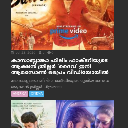
Jul 23, 2026
.
0
കാസാബ്ലാങ്കാ ഫിലിം ഫാക്ടറിയുടെ
ആക്ഷൻ ത്രില്ലർ ‘ദൈവ’ ഇനി
ആമസോൺ പ്രൈം വീഡിയോയിൽ
കാസാബ്ലാങ്കാ ഫിലിം ഫാക്ടറിയുടെ പുതിയ കന്നഡ
ആക്ഷൻ ത്രില്ലർ ചിത്രമായ...
AMERICA
CINEMA