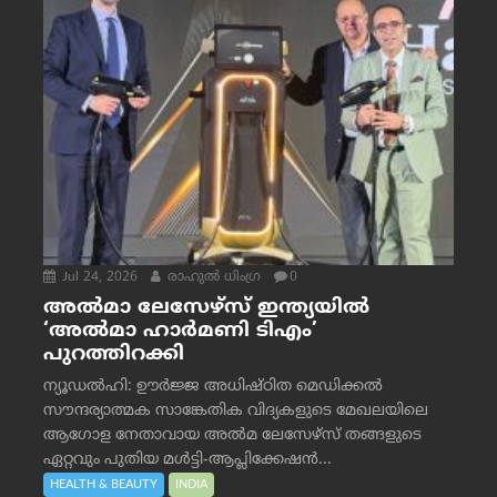
Jul 24, 2026
രാഹുല്‍ ധിംഗ്ര
0
അൽമാ ലേസേഴ്സ് ഇന്ത്യയിൽ
‘അൽമാ ഹാർമണി ടിഎം’
പുറത്തിറക്കി
ന്യൂഡൽഹി: ഊർജ്ജ അധിഷ്ഠിത മെഡിക്കൽ
സൗന്ദര്യാത്മക സാങ്കേതിക വിദ്യകളുടെ മേഖലയിലെ
ആഗോള നേതാവായ അൽമ ലേസേഴ്സ് തങ്ങളുടെ
ഏറ്റവും പുതിയ മൾട്ടി-ആപ്ലിക്കേഷൻ...
HEALTH & BEAUTY
INDIA