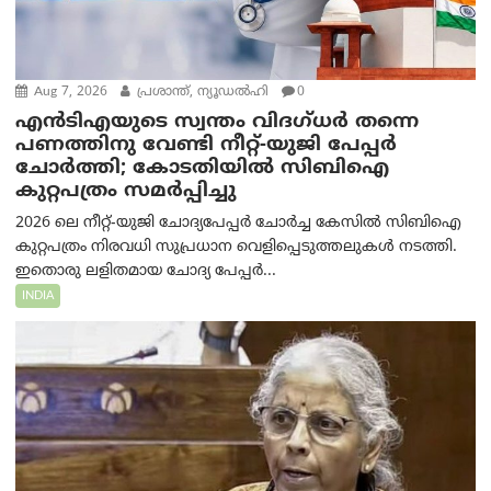
Aug 7, 2026
പ്രശാന്ത്, ന്യൂഡല്‍ഹി
0
എൻ‌ടി‌എയുടെ സ്വന്തം വിദഗ്ധർ തന്നെ
പണത്തിനു വേണ്ടി നീറ്റ്-യു‌ജി പേപ്പർ
ചോർത്തി; കോടതിയില്‍ സിബിഐ
കുറ്റപത്രം സമര്‍പ്പിച്ചു
2026 ലെ നീറ്റ്-യുജി ചോദ്യപേപ്പർ ചോർച്ച കേസിൽ സിബിഐ
കുറ്റപത്രം നിരവധി സുപ്രധാന വെളിപ്പെടുത്തലുകൾ നടത്തി.
ഇതൊരു ലളിതമായ ചോദ്യ പേപ്പർ...
INDIA