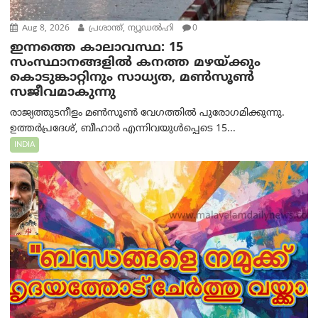
Aug 8, 2026
പ്രശാന്ത്, ന്യൂഡല്‍ഹി
0
ഇന്നത്തെ കാലാവസ്ഥ: 15
സംസ്ഥാനങ്ങളിൽ കനത്ത മഴയ്ക്കും
കൊടുങ്കാറ്റിനും സാധ്യത, മൺസൂൺ
സജീവമാകുന്നു
രാജ്യത്തുടനീളം മൺസൂൺ വേഗത്തിൽ പുരോഗമിക്കുന്നു.
ഉത്തർപ്രദേശ്, ബീഹാർ എന്നിവയുൾപ്പെടെ 15...
INDIA