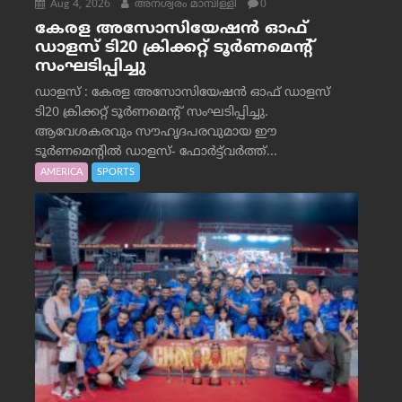
Aug 4, 2026
അനശ്വരം മാമ്പിള്ളി
0
കേരള അസോസിയേഷൻ ഓഫ്
ഡാളസ് ടി20 ക്രിക്കറ്റ് ടൂർണമെന്റ്
സംഘടിപ്പിച്ചു
ഡാളസ് : കേരള അസോസിയേഷൻ ഓഫ് ഡാളസ്
ടി20 ക്രിക്കറ്റ് ടൂർണമെന്റ് സംഘടിപ്പിച്ചു.
ആവേശകരവും സൗഹൃദപരവുമായ ഈ
ടൂർണമെന്റിൽ ഡാളസ്- ഫോർട്ട്‌വര്‍ത്ത്...
AMERICA
SPORTS