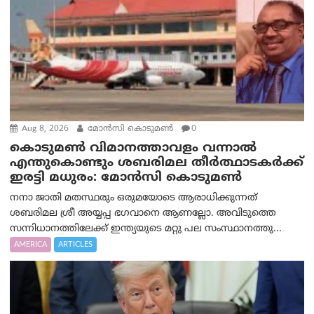
Aug 8, 2026
മോൻസി കൊടുമൺ
0
കൊടുമൺ വിമാനത്താവളം വന്നാൽ
എന്തുകൊണ്ടും ശബരിമല തീർത്ഥാടകർക്ക്
ഇരട്ടി മധുരം: മോൻസി കൊടുമൺ
നനാ ജാതി മതസ്ഥരും ഒരുമയോടെ ആരാധിക്കുന്നത്
ശബരിമല ശ്രീ അയ്യപ്പ ഭഗവാനെ ആണല്ലോ. അവിടുത്തെ
സന്നിധാനത്തിലേക്ക് ഇന്ത്യയുടെ മറ്റു പല സംസ്ഥാനത്തു...
AMERICA
ARTICLES