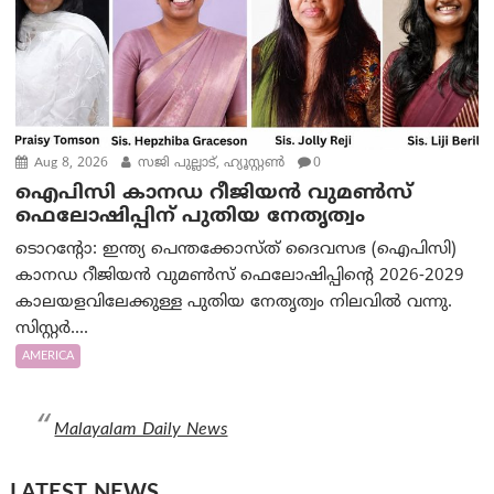
Aug 8, 2026
സജി പുല്ലാട്, ഹ്യൂസ്റ്റൺ
0
ഐപിസി കാനഡ റീജിയൻ വുമൺസ്
ഫെലോഷിപ്പിന് പുതിയ നേതൃത്വം
ടൊറന്റോ: ഇന്ത്യ പെന്തക്കോസ്ത് ദൈവസഭ (ഐപിസി)
കാനഡ റീജിയൻ വുമൺസ് ഫെലോഷിപ്പിന്റെ 2026-2029
കാലയളവിലേക്കുള്ള പുതിയ നേതൃത്വം നിലവിൽ വന്നു.
സിസ്റ്റർ....
AMERICA
Malayalam Daily News