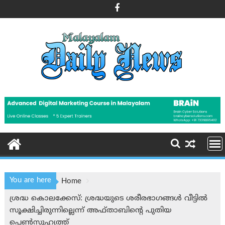
Skip
to
content
You are here
Home
ശ്രദ്ധ കൊലക്കേസ്: ശ്രദ്ധയുടെ ശരീരഭാഗങ്ങൾ വീട്ടിൽ
സൂക്ഷിച്ചിരുന്നില്ലെന്ന് അഫ്താബിന്റെ പുതിയ
പെണ്‍സുഹൃത്ത്