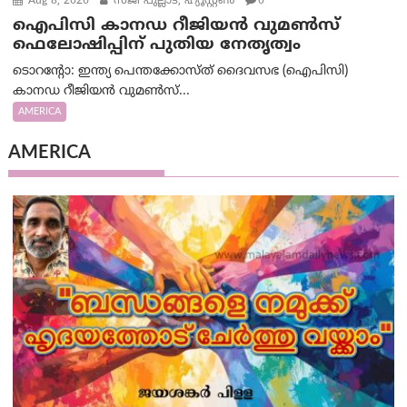
Aug 8, 2026
സജി പുല്ലാട്, ഹ്യൂസ്റ്റൺ
0
ഐപിസി കാനഡ റീജിയൻ വുമൺസ്
ഫെലോഷിപ്പിന് പുതിയ നേതൃത്വം
ടൊറന്റോ: ഇന്ത്യ പെന്തക്കോസ്ത് ദൈവസഭ (ഐപിസി)
കാനഡ റീജിയൻ വുമൺസ്...
AMERICA
AMERICA