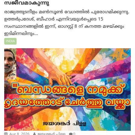
സജീവമാകുന്നു
രാജ്യത്തുടനീളം മൺസൂൺ വേഗത്തിൽ പുരോഗമിക്കുന്നു.
ഉത്തർപ്രദേശ്, ബീഹാർ എന്നിവയുൾപ്പെടെ 15
സംസ്ഥാനങ്ങളിൽ ഇന്ന്, ഓഗസ്റ്റ് 8 ന് കനത്ത മഴയ്ക്കും
ഇടിമിന്നലിനും...
INDIA
Aug 8, 2026
ജയശങ്കര്‍ പിള്ള
0