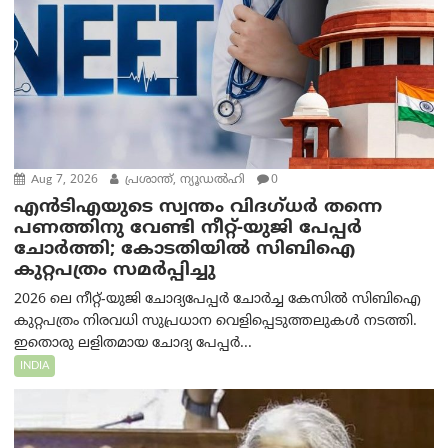
Aug 7, 2026
പ്രശാന്ത്, ന്യൂഡല്‍ഹി
0
എൻ‌ടി‌എയുടെ സ്വന്തം വിദഗ്ധർ തന്നെ
പണത്തിനു വേണ്ടി നീറ്റ്-യു‌ജി പേപ്പർ
ചോർത്തി; കോടതിയില്‍ സിബിഐ
കുറ്റപത്രം സമര്‍പ്പിച്ചു
2026 ലെ നീറ്റ്-യുജി ചോദ്യപേപ്പർ ചോർച്ച കേസിൽ സിബിഐ
കുറ്റപത്രം നിരവധി സുപ്രധാന വെളിപ്പെടുത്തലുകൾ നടത്തി.
ഇതൊരു ലളിതമായ ചോദ്യ പേപ്പർ...
INDIA