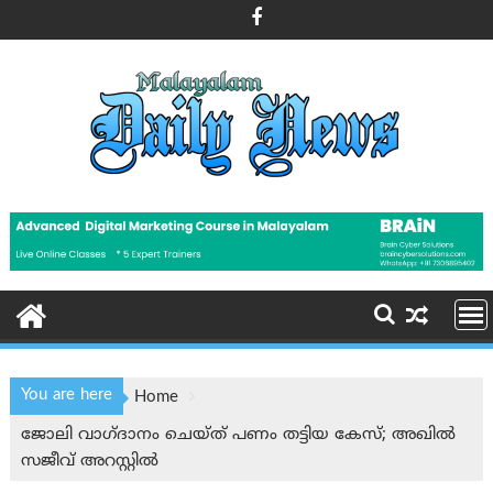
Skip
to
content
You are here
Home
ജോലി വാഗ്ദാനം ചെയ്ത് പണം തട്ടിയ കേസ്; അഖിൽ
സജീവ് അറസ്റ്റിൽ