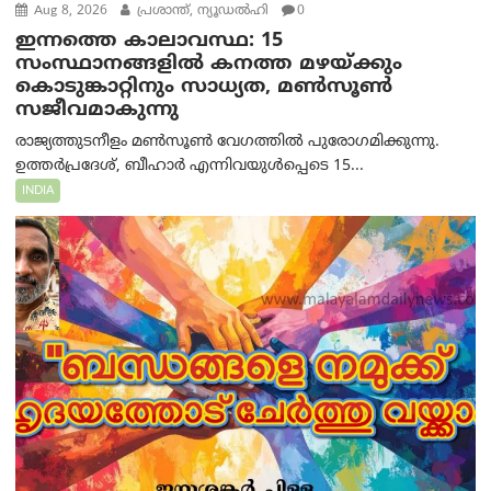
Aug 8, 2026
പ്രശാന്ത്, ന്യൂഡല്‍ഹി
0
ഇന്നത്തെ കാലാവസ്ഥ: 15
സംസ്ഥാനങ്ങളിൽ കനത്ത മഴയ്ക്കും
കൊടുങ്കാറ്റിനും സാധ്യത, മൺസൂൺ
സജീവമാകുന്നു
രാജ്യത്തുടനീളം മൺസൂൺ വേഗത്തിൽ പുരോഗമിക്കുന്നു.
ഉത്തർപ്രദേശ്, ബീഹാർ എന്നിവയുൾപ്പെടെ 15...
INDIA