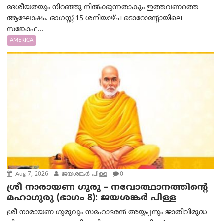
ദേശീയതയും നിറഞ്ഞു നിൽക്കുന്നതാകും ഇത്തവണത്തെ
ആഘോഷം. ഓഗസ്റ്റ് 15 ശനിയാഴ്ച ടൊറോന്റോയിലെ
സങ്കോഫ...
AMERICA
Aug 7, 2026
ജയശങ്കര്‍ പിള്ള
0
ശ്രീ നാരായണ ഗുരു – നവോത്ഥാനത്തിന്റെ
മഹാഗുരു (ഭാഗം 8): ജയശങ്കര്‍ പിള്ള
ശ്രീ നാരായണ ഗുരുവും സഹോദരൻ അയ്യപ്പനും ജാതിവിരുദ്ധ