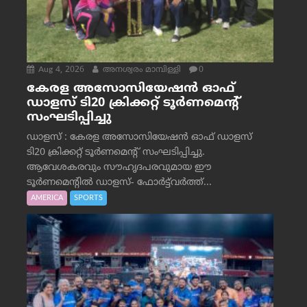
Aug 4, 2026
അനശ്വരം മാമ്പിള്ളി
0
കേരള അസോസിയേഷൻ ഓഫ്
ഡാളസ് ടി20 ക്രിക്കറ്റ് ടൂർണമെന്റ്
സംഘടിപ്പിച്ചു
ഡാളസ് : കേരള അസോസിയേഷൻ ഓഫ് ഡാളസ്
ടി20 ക്രിക്കറ്റ് ടൂർണമെന്റ് സംഘടിപ്പിച്ചു.
ആവേശകരവും സൗഹൃദപരവുമായ ഈ
ടൂർണമെന്റിൽ ഡാളസ്- ഫോർട്ട്‌വര്‍ത്ത്...
AMERICA
SPORTS