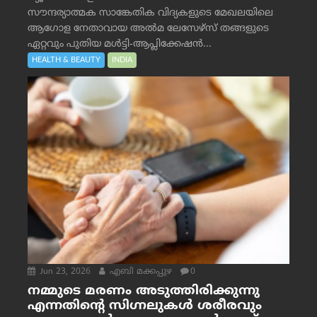
സൗന്ദര്യാത്മക സാങ്കേതിക വിദ്യകളുടെ മേഖലയിലെ
ആഗോള നേതാവായ അൽമ ലേസേഴ്സ് തങ്ങളുടെ
ഏറ്റവും പുതിയ മൾട്ടി-ആപ്ലിക്കേഷൻ...
HEALTH & BEAUTY
INDIA
Jun 23, 2026
എബി മക്കപ്പുഴ
0
നമ്മുടെ മരണം അടുത്തിരിക്കുന്നു
എന്നതിന്റെ സിഗ്നലുകൾ ശരീരവും