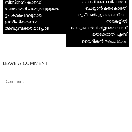
navigation
വൈദികനെ വിചാരണ
ബിസിനസ് കാര്‍ഡ്
p
ചെയ്യാന്‍ മതകോടതി
ഡയറക്ടറി പുതുമയുള്ളതും
രൂപീകരിച്ചു; ക്രൈസ്തവ
ഉപകാരപ്രദവുമായ
സഭകളില്‍
പ്രസിദ്ധീകരണം:
കേട്ടുകേള്‍‌വിയില്ലാത്തതാണ്
അബൂബക്കര്‍ മാടപ്പാട്
മതകോടതി എന്ന്
വൈദികന്‍
LEAVE A COMMENT