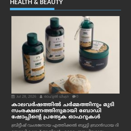
HEALTH & BEAUTY
Jul 28, 2026
രാഹുല്‍ ധിംഗ്ര
0
കാലവർഷത്തിൽ ചർമ്മത്തിനും മുടി
സംരക്ഷണത്തിനുമായി ബോഡി
ഷോപ്പിന്റെ പ്രത്യേക ഓഫറുകൾ
ബ്രിട്ടീഷ് വംശജനായ എത്തിക്കൽ ബ്യൂട്ടി ബ്രാൻഡായ ദി