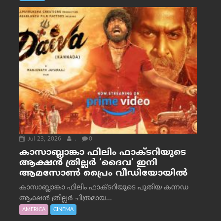
Jul 23, 2026
.
0
കാസാബ്ലാങ്കാ ഫിലിം ഫാക്ടറിയുടെ
ആക്ഷൻ ത്രില്ലർ ‘ദൈവ’ ഇനി
ആമസോൺ പ്രൈം വീഡിയോയിൽ
കാസാബ്ലാങ്കാ ഫിലിം ഫാക്ടറിയുടെ പുതിയ കന്നഡ
ആക്ഷൻ ത്രില്ലർ ചിത്രമായ...
AMERICA
CINEMA