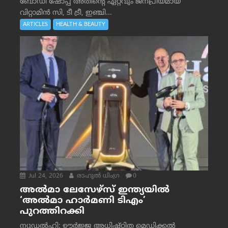
ബോഡി ഷോപ്പ് അതിന്റെ ഏറ്റവും ജനപ്രിയമായ
വിറ്റാമിൻ സി, ടീ ട്രീ, ഇഞ്ചി...
ARTICLES
HEALTH & BEAUTY
Jul 24, 2026
രാഹുല്‍ ധിംഗ്ര
0
അൽമാ ലേസേഴ്സ് ഇന്ത്യയിൽ
‘അൽമാ ഹാർമണി ടിഎം’
പുറത്തിറക്കി
ന്യൂഡൽഹി: ഊർജ്ജ അധിഷ്ഠിത മെഡിക്കൽ