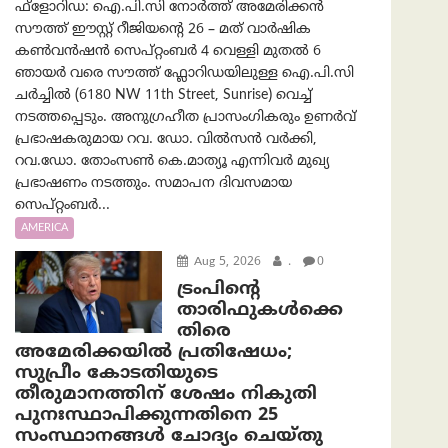
ഫ്ളോറിഡ: ഐ.പി.സി നോർത്ത് അമേരിക്കൻ
സൗത്ത് ഈസ്റ്റ് റീജിയന്റെ 26 – മത് വാർഷിക
കൺവൻഷൻ സെപ്റ്റംബർ 4 വെള്ളി മുതൽ 6
ഞായർ വരെ സൗത്ത് ഫ്ലോറിഡയിലുള്ള ഐ.പി.സി
ചർച്ചിൽ (6180 NW 11th Street, Sunrise) വെച്ച്
നടത്തപ്പെടും. അനുഗ്രഹീത പ്രാസംഗികരും ഉണർവ്
പ്രഭാഷകരുമായ റവ. ഡോ. വിൽസൻ വർക്കി,
റവ.ഡോ. തോംസൺ കെ.മാത്യൂ എന്നിവർ മുഖ്യ
പ്രഭാഷണം നടത്തും. സമാപന ദിവസമായ
സെപ്റ്റംബർ...
AMERICA
Aug 5, 2026
.
0
ട്രംപിന്റെ
താരിഫുകൾക്കെ
തിരെ
അമേരിക്കയില്‍ പ്രതിഷേധം;
സുപ്രീം കോടതിയുടെ
തീരുമാനത്തിന് ശേഷം നികുതി
പുനഃസ്ഥാപിക്കുന്നതിനെ 25
സംസ്ഥാനങ്ങൾ ചോദ്യം ചെയ്തു