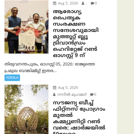
Aug 5, 2026
.
0
ആരോഗ്യ,
പൈതൃക
സംരക്ഷണ
സന്ദേശവുമായി
മുത്തൂറ്റ് ബ്ലൂ
ട്രിവാൻഡ്രം
ഹെറിറ്റേജ് റൺ
ഓഗസ്റ്റ് 9 ന്
തിരുവനന്തപുരം, ഓഗസ്റ്റ് 05, 2026: രാജ്യത്തെ
പ്രമുഖ ബാങ്കിമ്മ്ഗ്ഗ് ഇതര...
KERALA
Aug 5, 2026
നസീല്‍ മുഹമ്മദ്
0
സൗജന്യ ബീച്ച്
ഫിറ്റ്നസ് പ്രോ​ഗ്രാം
മുതൽ
കമ്മ്യൂണിറ്റി റൺ
വരെ; ഷാർജയിൽ