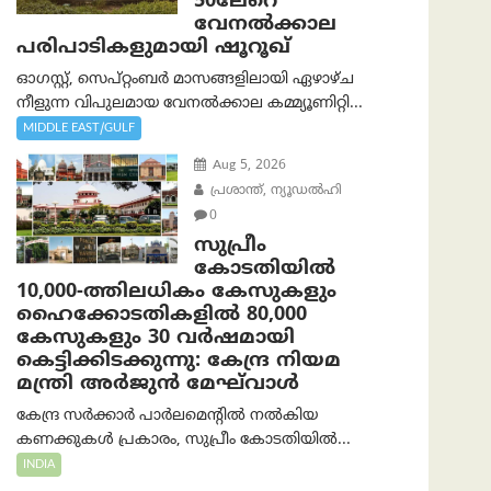
50ലേറെ
വേനൽക്കാല
പരിപാടികളുമായി ഷൂറൂഖ്
ഓഗസ്റ്റ്, സെപ്റ്റംബർ മാസങ്ങളിലായി ഏഴാഴ്ച
നീളുന്ന വിപുലമായ വേനൽക്കാല കമ്മ്യൂണിറ്റി...
MIDDLE EAST/GULF
Aug 5, 2026
പ്രശാന്ത്, ന്യൂഡല്‍ഹി
0
സുപ്രീം
കോടതിയിൽ
10,000-ത്തിലധികം കേസുകളും
ഹൈക്കോടതികളിൽ 80,000
കേസുകളും 30 വർഷമായി
കെട്ടിക്കിടക്കുന്നു: കേന്ദ്ര നിയമ
മന്ത്രി അര്‍ജുന്‍ മേഘ്‌വാള്‍
കേന്ദ്ര സർക്കാർ പാർലമെന്റിൽ നൽകിയ
കണക്കുകൾ പ്രകാരം, സുപ്രീം കോടതിയിൽ...
INDIA