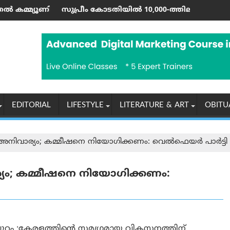
യൂണിറ്റി റൺ വരെ; ഷാർജയിൽ 50ലേറെ വേനൽക്കാല പരിപാടികളു
സുപ്രീം കോടതിയിൽ 10,000-ത്തിലധികം കേസുകളും ഹൈക്കോടതി
ഇന്ത്യ
EDITORIAL
LIFESTYLE
LITERATURE & ART
OBITU
 അനിവാര്യം; കമ്മീഷനെ നിയോഗിക്കണം: വെൽഫെയർ പാർട്ടി
്യം; കമ്മീഷനെ നിയോഗിക്കണം:
്പുറം :കേരളത്തിൻ്റെ സമഗ്രമായ വികസനത്തിന്