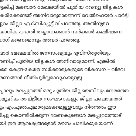
്യേകിച്ച് മലബാർ മേഖലയിൽ പുതിയ റവന്യൂ ജില്ലകൾ
ീകരിക്കേണ്ടത് അനിവാര്യമാണെന്ന് വെൽഫെയർ പാർട്ടി
പുറം ജില്ലാ എക്സിക്യൂട്ടീവ് പറഞ്ഞു. അതിനുള്ള
ായോഗിക പദ്ധതി തയ്യാറാക്കാൻ സർക്കാർ കമ്മീഷനെ
ോഗിക്കണമെന്നും അവര്‍ പറഞ്ഞു.
ാർ മേഖലയിൽ ജനസംഖ്യയും ഭൂവിസ്‌തൃതിയും
ണിച്ച് പുതിയ ജില്ലകൾ അനിവാര്യമാണ്. എങ്കില്‍
്രമേ കേന്ദ്ര-കേരള സർക്കാരുകളുടെ വികസന – വിഭവ
രണങ്ങൾ നീതിപൂർവ്വമാവുകയുള്ളൂ.
ചാലും മലപ്പുറത്ത് ഒരു പുതിയ ജില്ലയെങ്കിലും നേരത്തേ
 സാമൂഹിക രാഷ്ട്രീയ സംഘടനകളും ജില്ലാ പഞ്ചായത്ത്
ളും എം.എൽ.എമാരുമടക്കമുള്ളവരും നിരന്തരം ഈ
 ഭരിച്ചു കൊണ്ടിരിക്കുന്ന ഭരണകൂടങ്ങൾ മലപ്പുറത്തോട്
യായി ഈ ആവശ്യങ്ങളോട് മൗനം പാലിക്കുകയാണ്