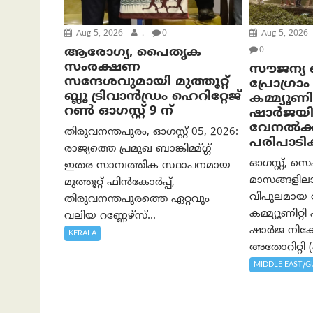
Aug 5, 2026
.
0
Aug 5, 2026
ആരോഗ്യ, പൈതൃക
0
സംരക്ഷണ
സൗജന്യ ബീ
സന്ദേശവുമായി മുത്തൂറ്റ്
പ്രോ​ഗ്ര
ബ്ലൂ ട്രിവാൻഡ്രം ഹെറിറ്റേജ്
കമ്മ്യൂണ
റൺ ഓഗസ്റ്റ് 9 ന്
ഷാർജയി
വേനൽക്
തിരുവനന്തപുരം, ഓഗസ്റ്റ് 05, 2026:
പരിപാടി
രാജ്യത്തെ പ്രമുഖ ബാങ്കിമ്മ്ഗ്ഗ്
ഓഗസ്റ്റ്, സെ
ഇതര സാമ്പത്തിക സ്ഥാപനമായ
മാസങ്ങളിലാ
മുത്തൂറ്റ് ഫിൻകോർപ്പ്,
വിപുലമായ
തിരുവനന്തപുരത്തെ ഏറ്റവും
കമ്മ്യൂണിറ്
വലിയ റണ്ണേഴ്‌സ്...
ഷാർജ നിക
KERALA
അതോറിറ്റി (ഷ
MIDDLE EAST/G