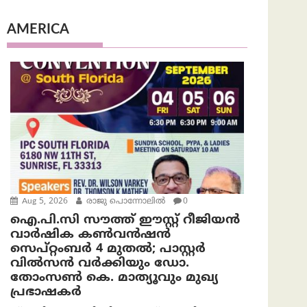
AMERICA
Aug 5, 2026
രാജു പൊന്നോലിൽ
0
ഐ.പി.സി സൗത്ത് ഈസ്റ്റ് റീജിയൻ
വാർഷിക കൺവൻഷൻ
സെപ്റ്റംബർ 4 മുതൽ; പാസ്റ്റർ
വിൽസൻ വർക്കിയും ഡോ.
തോംസൺ കെ. മാത്യൂവും മുഖ്യ
പ്രഭാഷകർ