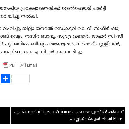
കീയ പ്രക്ഷോഭങ്ങൾക്ക് വെൽഫെയർ പാർട്ടി
ന്നറിയിപ്പു നൽകി.
ത വഹിച്ചു. ജില്ലാ ജനറൽ സെക്രട്ടറി കെ വി സഫീർ ഷാ,
ബ് വെട്ടം, നസീറ ബാനു, സുഭദ്ര വണ്ടൂർ, ജാഫർ സി സി,
ഫ് ചുണ്ടയിൽ, ബിന്ദു പരമേശ്വരൻ, നൗഷാദ് ചുള്ളിയൻ,
 അഷറഫ് കെ കെ എന്നിവർ സംസാരിച്ചു.
R
S
e
h
d
ar
di
e
എക്‌സലൻസി അവാർഡ് നേടി കൈതപ്പൊയിൽ മർകസ്
t
പബ്ലിക് സ്കൂൾ