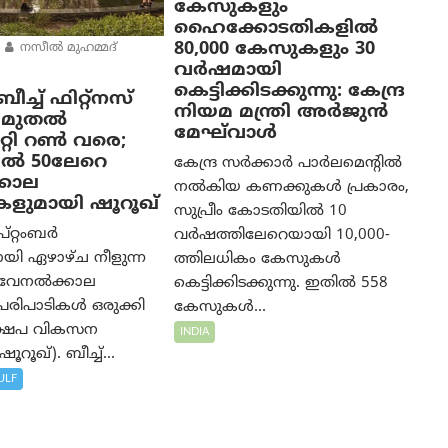
കേസുകളും
ഹൈക്കോടതികളിൽ
80,000 കേസുകളും 30
നസീല്‍ മുഹമ്മദ്
വർഷമായി
കെട്ടിക്കിടക്കുന്നു: കേന്ദ്ര
ച്ച് ഫിറ്റ്നസ്
നിയമ മന്ത്രി അര്‍ജുന്‍
ാം മുതൽ
മേഘ്‌വാള്‍
ിറ്റി റൺ വരെ;
ൽ 50ലേറെ
കേന്ദ്ര സർക്കാർ പാർലമെന്റിൽ
കാല
നൽകിയ കണക്കുകൾ പ്രകാരം,
കളുമായി ഷൂറൂഖ്
സുപ്രീം കോടതിയിൽ 10
പ്റ്റംബർ
വർഷത്തിലേറെയായി 10,000-
യി ഏഴാഴ്ച നീളുന്ന
ത്തിലധികം കേസുകൾ
 വേനൽക്കാല
കെട്ടിക്കിടക്കുന്നു. ഇതിൽ 558
റി പരിപാടികൾ ഒരുക്കി
കേസുകൾ...
്ഷേപ വികസന
INDIA
ൂറൂഖ്). ബീച്ച്...
ULF