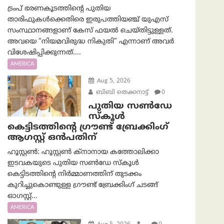
ട്രംപ് ഭരണകൂടത്തിന്റെ പുതിയ
താരിഫുകൾക്കെതിരെ ഇരുപത്തിയഞ്ച് യുഎസ്
സംസ്ഥാനങ്ങളാണ് കേസ് ഫയൽ ചെയ്തിട്ടുള്ളത്.
അവയെ “നിയമവിരുദ്ധ നികുതി” എന്നാണ് അവര്‍
വിശേഷിപ്പിക്കുന്നത്....
AMERICA
Aug 5, 2026
ബിബി തെക്കനാട്ട്
0
പുതിയ സൺഡേ
സ്കൂൾ
കെട്ടിടത്തിന്റെ ഗ്രൗണ്ട് ബ്രേക്കിംഗ്
ആഗസ്റ്റ് ഒൻപതിന്
ഹൂസ്റ്റൺ: ഹൂസ്റ്റൺ ക്നാനായ കത്തോലിക്കാ
ഇടവകയുടെ പുതിയ സൺഡേ സ്കൂൾ
കെട്ടിടത്തിന്റെ നിർമ്മാണത്തിന് തുടക്കം
കുറിച്ചുകൊണ്ടുള്ള ഗ്രൗണ്ട് ബ്രേക്കിംഗ് ചടങ്ങ്
ഓഗസ്റ്റ്...
AMERICA