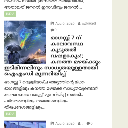
സംവാദം നടത്തി. ഇന്നത്തെ തലമുറയ്ക്ക്,
അതായത് ജനറൽ ഇസഡിനും ജനറൽ...
INDIA
Aug 6, 2026
പ്രിന്‍സി
0
ഓഗസ്റ്റ് 7 ന്
കാലാവസ്ഥ
കൂടുതൽ
വഷളാകും!;
കനത്ത മഴയ്ക്കും
ഇടിമിന്നലിനും സാധ്യതയുള്ളതായി
ഐഎംഡി മുന്നറിയിപ്പ്
ഓഗസ്റ്റ് 7 വെള്ളിയാഴ്ച രാജ്യത്തിന്റെ മിക്ക
ഭാഗങ്ങളിലും കനത്ത മഴയ്ക്ക് സാധ്യതയുണ്ടെന്ന്
കാലാവസ്ഥാ വകുപ്പ് മുന്നറിയിപ്പ് നൽകി..
പർവതങ്ങളിലും സമതലങ്ങളിലും
തീരപ്രദേശങ്ങളിലും...
INDIA
Aug 6, 2026
.
0