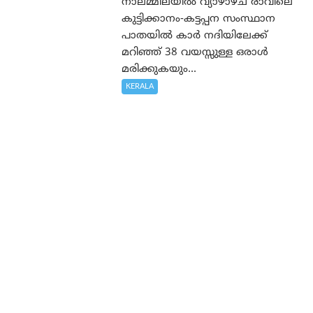
നാലമ്മിലയിൽ വ്യാഴാഴ്ച രാവിലെ
കുട്ടിക്കാനം-കട്ടപ്പന സംസ്ഥാന
പാതയിൽ കാർ നദിയിലേക്ക്
മറിഞ്ഞ് 38 വയസ്സുള്ള ഒരാൾ
മരിക്കുകയും...
KERALA