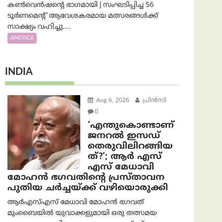
കൺവെൻഷന്റെ ഭാഗമായി j സംഘടിപ്പിച്ച 56
ടൂർണമെന്റ് ആവേശകരമായ മത്സരങ്ങൾക്ക്
സാക്ഷ്യം വഹിച്ചു....
AMERICA
INDIA
Aug 6, 2026
പ്രിന്‍സി
0
‘എന്തുകൊണ്ടാണ്
ജനറൽ ഇസഡ്
തെരുവിലിറങ്ങിയ
ത്?’; ആര്‍ എസ്
എസ് മേധാവി
മോഹൻ ഭഗവതിന്റെ പ്രസ്താവന
പുതിയ ചര്‍ച്ചയ്ക്ക് വഴിയൊരുക്കി
ആർ‌എസ്‌എസ് മേധാവി മോഹൻ ഭഗവത്
മുംബൈയിൽ യുവാക്കളുമായി ഒരു തത്സമയ