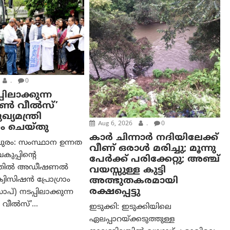
.
0
പിലാക്കുന്ന
ഓൺ വീൽസ്’
്യമന്ത്രി
Aug 6, 2026
.
0
ം ചെയ്തു
കാര്‍ ചിന്നാര്‍ നദിയിലേക്ക്
ുരം: സംസ്ഥാന ഉന്നത
വീണ് ഒരാള്‍ മരിച്ചു; മൂന്നു
വകുപ്പിന്റെ
പേര്‍ക്ക് പരിക്കേറ്റു; അഞ്ച്
ത്തിൽ അഡീഷണൽ
വയസ്സുള്ള കുട്ടി
അത്ഭുതകരമായി
വിസിഷൻ പ്രോഗ്രാം
രക്ഷപ്പെട്ടു
്) നടപ്പിലാക്കുന്ന
വീൽസ്’...
ഇടുക്കി: ഇടുക്കിയിലെ
ഏലപ്പാറയ്ക്കടുത്തുള്ള