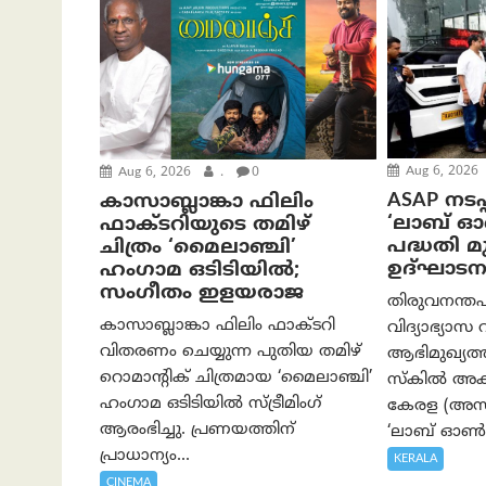
Aug 6, 2026
Aug 6, 2026
.
0
ASAP നടപ്
കാസാബ്ലാങ്കാ ഫിലിം
‘ലാബ് 
ഫാക്ടറിയുടെ തമിഴ്
പദ്ധതി മുഖ
ചിത്രം ‘മൈലാഞ്ചി’
ഉദ്ഘാടന
ഹംഗാമ ഒടിടിയിൽ;
സംഗീതം ഇളയരാജ
തിരുവനന്തപ
കാസാബ്ലാങ്കാ ഫിലിം ഫാക്ടറി
വിദ്യാഭ്യാസ 
വിതരണം ചെയ്യുന്ന പുതിയ തമിഴ്
ആഭിമുഖ്യ
റൊമാന്റിക് ചിത്രമായ ‘മൈലാഞ്ചി’
സ്കിൽ അക്
ഹംഗാമ ഒടിടിയിൽ സ്ട്രീമിംഗ്
കേരള (അസാപ
ആരംഭിച്ചു. പ്രണയത്തിന്
‘ലാബ് ഓൺ 
പ്രാധാന്യം...
KERALA
CINEMA