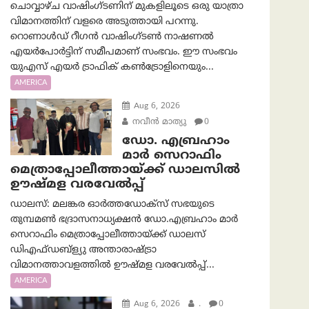
ചൊവ്വാഴ്ച വാഷിംഗ്ടണിന് മുകളിലൂടെ ഒരു യാത്രാ
വിമാനത്തിന് വളരെ അടുത്തായി പറന്നു.
റൊണാൾഡ് റീഗൻ വാഷിംഗ്ടൺ നാഷണൽ
എയർപോർട്ടിന് സമീപമാണ് സംഭവം. ഈ സംഭവം
യുഎസ് എയർ ട്രാഫിക് കൺട്രോളിനെയും...
AMERICA
Aug 6, 2026
നവീൻ മാത്യു
0
ഡോ. എബ്രഹാം
മാർ സെറാഫിം
മെത്രാപ്പോലീത്തായ്ക്ക് ഡാലസിൽ
ഊഷ്മള വരവേൽപ്പ്
ഡാലസ്: മലങ്കര ഓർത്തഡോക്സ് സഭയുടെ
തുമ്പമൺ ഭദ്രാസനാധ്യക്ഷൻ ഡോ.എബ്രഹാം മാർ
സെറാഫിം മെത്രാപ്പോലീത്തായ്ക്ക് ഡാലസ്
ഡിഎഫ്ഡബ്ള്യു അന്താരാഷ്ട്രാ
വിമാനത്താവളത്തിൽ ഊഷ്മള വരവേൽപ്പ്...
AMERICA
Aug 6, 2026
.
0