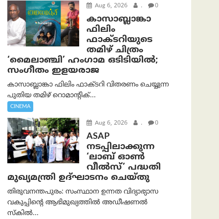
Aug 6, 2026
.
0
കാസാബ്ലാങ്കാ
ഫിലിം
ഫാക്ടറിയുടെ
തമിഴ് ചിത്രം
‘മൈലാഞ്ചി’ ഹംഗാമ ഒടിടിയിൽ;
സംഗീതം ഇളയരാജ
കാസാബ്ലാങ്കാ ഫിലിം ഫാക്ടറി വിതരണം ചെയ്യുന്ന
പുതിയ തമിഴ് റൊമാന്റിക്...
CINEMA
Aug 6, 2026
.
0
ASAP
നടപ്പിലാക്കുന്ന
‘ലാബ് ഓൺ
വീൽസ്’ പദ്ധതി
മുഖ്യമന്ത്രി ഉദ്ഘാടനം ചെയ്തു
തിരുവനന്തപുരം: സംസ്ഥാന ഉന്നത വിദ്യാഭ്യാസ
വകുപ്പിന്റെ ആഭിമുഖ്യത്തിൽ അഡീഷണൽ
സ്കിൽ...