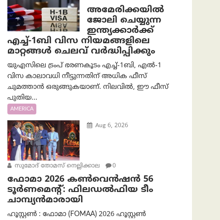
അമേരിക്കയില്‍
ജോലി ചെയ്യുന്ന
ഇന്ത്യക്കാർക്ക്
എച്ച്-1ബി വിസ നിയമങ്ങളിലെ
മാറ്റങ്ങൾ ചെലവ് വർദ്ധിപ്പിക്കും
യുഎസിലെ ട്രംപ് ഭരണകൂടം എച്ച്-1ബി, എൽ-1
വിസ കാലാവധി നീട്ടുന്നതിന് അധിക ഫീസ്
ചുമത്താൻ ഒരുങ്ങുകയാണ്. നിലവിൽ, ഈ ഫീസ്
പുതിയ...
AMERICA
Aug 6, 2026
സുമോദ് തോമസ് നെല്ലിക്കാല
0
ഫോമാ 2026 കൺവെൻഷൻ 56
ടൂർണമെന്റ്: ഫിലഡൽഫിയ ടീം
ചാമ്പ്യൻമാരായി
ഹൂസ്റ്റൺ : ഫോമാ (FOMAA) 2026 ഹൂസ്റ്റൺ