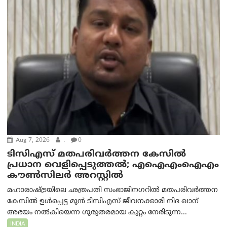
Aug 7, 2026
.
0
ടിസിഎസ് മതപരിവർത്തന കേസിൽ
പ്രധാന വെളിപ്പെടുത്തൽ; എഐഎംഐഎം
കൗൺസിലർ അറസ്റ്റിൽ
മഹാരാഷ്ട്രയിലെ ഛത്രപതി സംഭാജിനഗറിൽ മതപരിവർത്തന
കേസിൽ ഉൾപ്പെട്ട മുൻ ടിസിഎസ് ജീവനക്കാരി നിദ ഖാന്
അഭയം നൽകിയെന്ന ഗുരുതരമായ കുറ്റം നേരിടുന്ന...
INDIA