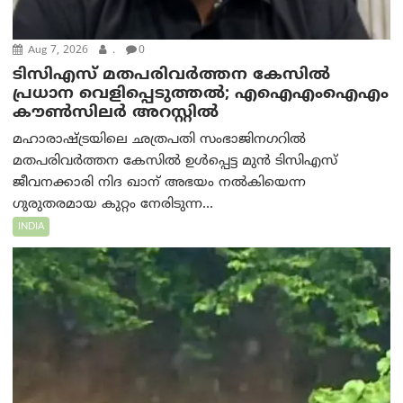
Aug 7, 2026
.
0
ടിസിഎസ് മതപരിവർത്തന കേസിൽ
പ്രധാന വെളിപ്പെടുത്തൽ; എഐഎംഐഎം
കൗൺസിലർ അറസ്റ്റിൽ
മഹാരാഷ്ട്രയിലെ ഛത്രപതി സംഭാജിനഗറിൽ
മതപരിവർത്തന കേസിൽ ഉൾപ്പെട്ട മുൻ ടിസിഎസ്
ജീവനക്കാരി നിദ ഖാന് അഭയം നൽകിയെന്ന
ഗുരുതരമായ കുറ്റം നേരിടുന്ന...
INDIA