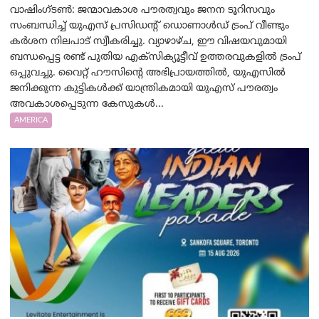
വാഷിംഗ്ടണ്‍: ജന്മാവകാശ പൗരത്വവും ജനന ടൂറിസവും
സംബന്ധിച്ച് യുഎസ് പ്രസിഡന്റ് ഡൊണാൾഡ് ട്രംപ് വീണ്ടും
കർശന നിലപാട് സ്വീകരിച്ചു. വ്യാഴാഴ്ച, ഈ വിഷയവുമായി
ബന്ധപ്പെട്ട രണ്ട് പുതിയ എക്സിക്യൂട്ടീവ് ഉത്തരവുകളിൽ ട്രംപ്
ഒപ്പുവച്ചു. വൈറ്റ് ഹൗസിന്റെ അഭിപ്രായത്തിൽ, യുഎസിൽ
ജനിക്കുന്ന കുട്ടികൾക്ക് യാന്ത്രികമായി യുഎസ് പൗരത്വം
അവകാശപ്പെടുന്ന കേസുകൾ...
AMERICA