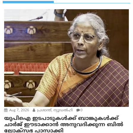
Aug 7, 2026
പ്രശാന്ത്, ന്യൂഡല്‍ഹി
0
യുപിഐ ഇടപാടുകൾക്ക് ബാങ്കുകൾക്ക്
ചാർജ് ഈടാക്കാൻ അനുവദിക്കുന്ന ബിൽ
ലോക്‌സഭ പാസാക്കി