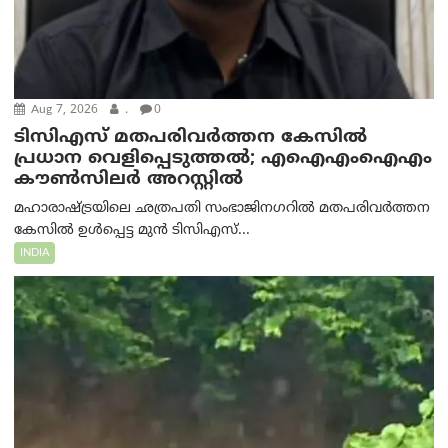
Aug 7, 2026
.
0
ടിസിഎസ് മതപരിവർത്തന കേസിൽ
പ്രധാന വെളിപ്പെടുത്തൽ; എഐഎംഐഎം
കൗൺസിലർ അറസ്റ്റിൽ
മഹാരാഷ്ട്രയിലെ ഛത്രപതി സംഭാജിനഗറിൽ മതപരിവർത്തന
കേസിൽ ഉൾപ്പെട്ട മുൻ ടിസിഎസ്...
INDIA