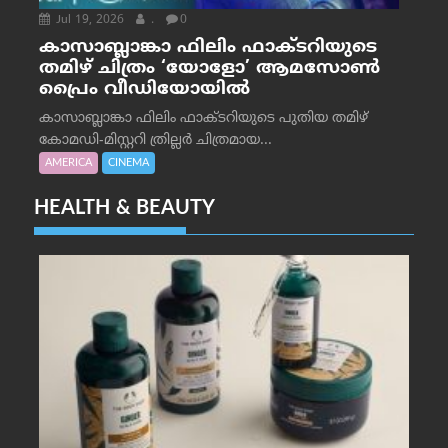
Jul 19, 2026
.
0
കാസാബ്ലാങ്കാ ഫിലിം ഫാക്ടറിയുടെ
തമിഴ് ചിത്രം ‘യോളോ’ ആമസോൺ
പ്രൈം വീഡിയോയിൽ
കാസാബ്ലാങ്കാ ഫിലിം ഫാക്ടറിയുടെ പുതിയ തമിഴ്
കോമഡി-മിസ്റ്ററി ത്രില്ലർ ചിത്രമായ...
AMERICA
CINEMA
HEALTH & BEAUTY