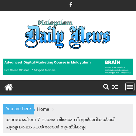
Skip
to
content
You are here
Home
കാനഡയിലെ 7 ലക്ഷം വിദേശ വിദ്യാർത്ഥികൾക്ക്
പുതുവർഷം പ്രശ്‌നങ്ങൾ സൃഷ്ടിക്കും