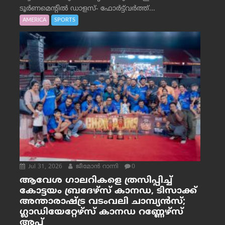
ടൂർണമെന്റിൽ ഡാളസ്- ഫോർട്ട്‌വര്‍ത്ത്...
AMERICA
SPORTS
Jul 31, 2026
ജീമോന്‍ റാന്നി
0
ആവേശ ഗാലറികളെ ത്രസിപ്പിച്ച്
കോട്ടയം ബ്രദേഴ്‌സ് കാനഡ, ടിസാക്ക്
അന്താരാഷ്ട്ര വടംവലി ചാമ്പ്യന്‍സ്;
ഗ്ലാഡിയേറ്റേഴ്‌സ് കാനഡ റണ്ണേഴ്‌സ്
അപ്പ്