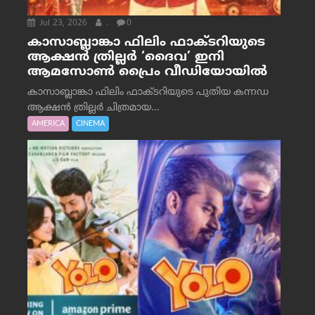
Jul 23, 2026
.
0
കാസാബ്ലാങ്കാ ഫിലിം ഫാക്ടറിയുടെ
ആക്ഷൻ ത്രില്ലർ ‘ദൈവ’ ഇനി
ആമസോൺ പ്രൈം വീഡിയോയിൽ
കാസാബ്ലാങ്കാ ഫിലിം ഫാക്ടറിയുടെ പുതിയ കന്നഡ
ആക്ഷൻ ത്രില്ലർ ചിത്രമായ...
AMERICA
CINEMA