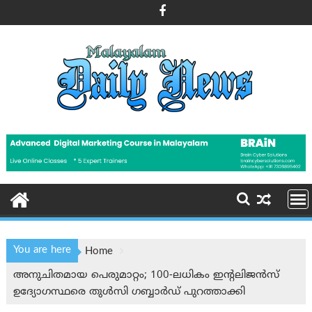
Skip
to
content
You are here
Home
അനുചിതമായ പെരുമാറ്റം; 100-ലധികം ഇന്റലിജൻസ്
ഉദ്യോഗസ്ഥരെ തുൾസി ഗബ്ബാർഡ് പുറത്താക്കി