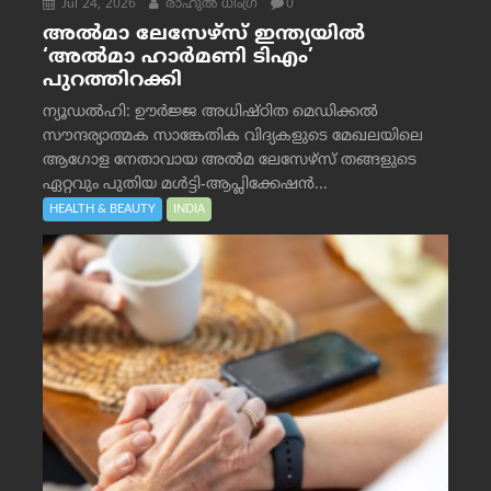
Jul 24, 2026
രാഹുല്‍ ധിംഗ്ര
0
അൽമാ ലേസേഴ്സ് ഇന്ത്യയിൽ
‘അൽമാ ഹാർമണി ടിഎം’
പുറത്തിറക്കി
ന്യൂഡൽഹി: ഊർജ്ജ അധിഷ്ഠിത മെഡിക്കൽ
സൗന്ദര്യാത്മക സാങ്കേതിക വിദ്യകളുടെ മേഖലയിലെ
ആഗോള നേതാവായ അൽമ ലേസേഴ്സ് തങ്ങളുടെ
ഏറ്റവും പുതിയ മൾട്ടി-ആപ്ലിക്കേഷൻ...
HEALTH & BEAUTY
INDIA