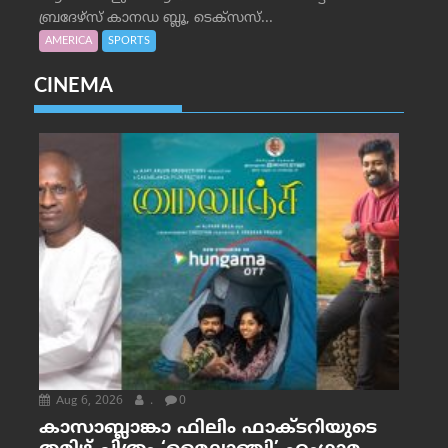
ബ്രദേഴ്‌സ് കാനഡ ബ്ലൂ, ടെക്‌സസ്...
AMERICA
SPORTS
CINEMA
Aug 6, 2026
.
0
കാസാബ്ലാങ്കാ ഫിലിം ഫാക്ടറിയുടെ