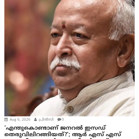
Aug 6, 2026
പ്രിന്‍സി
0
‘എന്തുകൊണ്ടാണ് ജനറൽ ഇസഡ്
തെരുവിലിറങ്ങിയത്?’; ആര്‍ എസ് എസ്