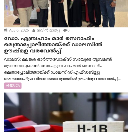
Aug 6, 2026
നവീൻ മാത്യു
0
ഡോ. എബ്രഹാം മാർ സെറാഫിം
മെത്രാപ്പോലീത്തായ്ക്ക് ഡാലസിൽ
ഊഷ്മള വരവേൽപ്പ്
ഡാലസ്: മലങ്കര ഓർത്തഡോക്സ് സഭയുടെ തുമ്പമൺ
ഭദ്രാസനാധ്യക്ഷൻ ഡോ.എബ്രഹാം മാർ സെറാഫിം
മെത്രാപ്പോലീത്തായ്ക്ക് ഡാലസ് ഡിഎഫ്ഡബ്ള്യു
അന്താരാഷ്ട്രാ വിമാനത്താവളത്തിൽ ഊഷ്മള വരവേൽപ്പ്...
AMERICA