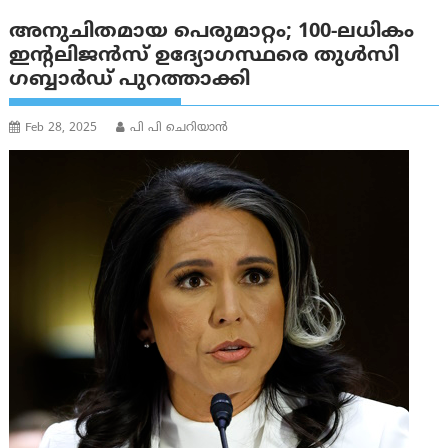
അനുചിതമായ പെരുമാറ്റം; 100-ലധികം
ഇന്റലിജൻസ് ഉദ്യോഗസ്ഥരെ തുൾസി
ഗബ്ബാർഡ് പുറത്താക്കി
Feb 28, 2025
പി പി ചെറിയാൻ