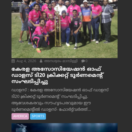
Aug 4, 2026
അനശ്വരം മാമ്പിള്ളി
0
കേരള അസോസിയേഷൻ ഓഫ്
ഡാളസ് ടി20 ക്രിക്കറ്റ് ടൂർണമെന്റ്
സംഘടിപ്പിച്ചു
ഡാളസ് : കേരള അസോസിയേഷൻ ഓഫ് ഡാളസ്
ടി20 ക്രിക്കറ്റ് ടൂർണമെന്റ് സംഘടിപ്പിച്ചു.
ആവേശകരവും സൗഹൃദപരവുമായ ഈ
ടൂർണമെന്റിൽ ഡാളസ്- ഫോർട്ട്‌വര്‍ത്ത്...
AMERICA
SPORTS