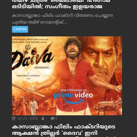
തമിഴ് ചിത്രം ‘മൈലാഞ്ചി’ ഹംഗാമ
ഒടിടിയിൽ; സംഗീതം ഇളയരാജ
കാസാബ്ലാങ്കാ ഫിലിം ഫാക്ടറി വിതരണം ചെയ്യുന്ന
പുതിയ തമിഴ് റൊമാന്റിക്...
CINEMA
Jul 23, 2026
.
0
കാസാബ്ലാങ്കാ ഫിലിം ഫാക്ടറിയുടെ
ആക്ഷൻ ത്രില്ലർ ‘ദൈവ’ ഇനി