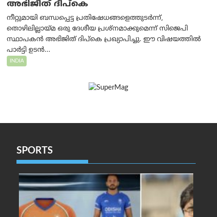
അഭിജീത് ദീപ്കെ
നീറ്റുമായി ബന്ധപ്പെട്ട പ്രതിഷേധങ്ങളെത്തുടർന്ന്,
തൊഴിലില്ലായ്മ ഒരു ദേശീയ പ്രശ്നമാക്കുമെന്ന് സിജെപി
സ്ഥാപകൻ അഭിജിത് ദിപ്കെ പ്രഖ്യാപിച്ചു. ഈ വിഷയത്തിൽ
പാർട്ടി ഉടൻ...
INDIA
SPORTS