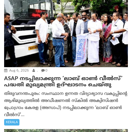
Aug 6, 2026
.
0
ASAP നടപ്പിലാക്കുന്ന ‘ലാബ് ഓൺ വീൽസ്’
പദ്ധതി മുഖ്യമന്ത്രി ഉദ്ഘാടനം ചെയ്തു
തിരുവനന്തപുരം: സംസ്ഥാന ഉന്നത വിദ്യാഭ്യാസ വകുപ്പിന്റെ
ആഭിമുഖ്യത്തിൽ അഡീഷണൽ സ്കിൽ അക്വിസിഷൻ
പ്രോഗ്രാം കേരള (അസാപ്) നടപ്പിലാക്കുന്ന ‘ലാബ് ഓൺ
വീൽസ്’...
KERALA