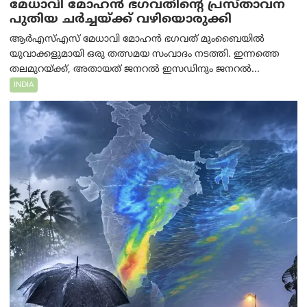
മേധാവി മോഹൻ ഭഗവതിന്റെ പ്രസ്താവന
പുതിയ ചര്‍ച്ചയ്ക്ക് വഴിയൊരുക്കി
ആർ‌എസ്‌എസ് മേധാവി മോഹൻ ഭഗവത് മുംബൈയിൽ
യുവാക്കളുമായി ഒരു തത്സമയ സംവാദം നടത്തി. ഇന്നത്തെ
തലമുറയ്ക്ക്, അതായത് ജനറൽ ഇസഡിനും ജനറൽ...
INDIA