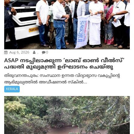
Aug 6, 2026
.
0
ASAP നടപ്പിലാക്കുന്ന ‘ലാബ് ഓൺ വീൽസ്’
പദ്ധതി മുഖ്യമന്ത്രി ഉദ്ഘാടനം ചെയ്തു
തിരുവനന്തപുരം: സംസ്ഥാന ഉന്നത വിദ്യാഭ്യാസ വകുപ്പിന്റെ
ആഭിമുഖ്യത്തിൽ അഡീഷണൽ സ്കിൽ...
KERALA