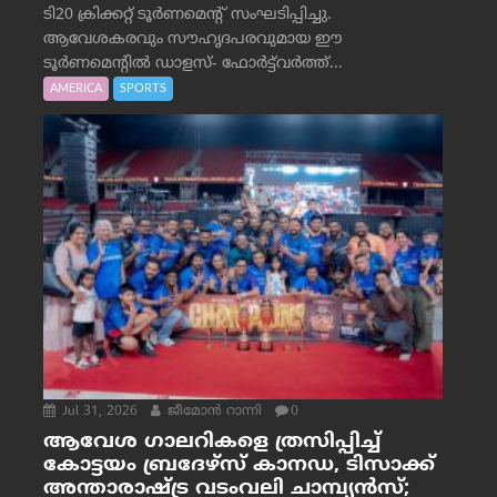
ടി20 ക്രിക്കറ്റ് ടൂർണമെന്റ് സംഘടിപ്പിച്ചു.
ആവേശകരവും സൗഹൃദപരവുമായ ഈ
ടൂർണമെന്റിൽ ഡാളസ്- ഫോർട്ട്‌വര്‍ത്ത്...
AMERICA
SPORTS
Jul 31, 2026
ജീമോന്‍ റാന്നി
0
ആവേശ ഗാലറികളെ ത്രസിപ്പിച്ച്
കോട്ടയം ബ്രദേഴ്‌സ് കാനഡ, ടിസാക്ക്
അന്താരാഷ്ട്ര വടംവലി ചാമ്പ്യന്‍സ്;