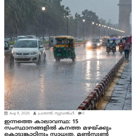
Aug 8, 2026
പ്രശാന്ത്, ന്യൂഡല്‍ഹി
0
ഇന്നത്തെ കാലാവസ്ഥ: 15
സംസ്ഥാനങ്ങളിൽ കനത്ത മഴയ്ക്കും
കൊടുങ്കാറ്റിനും സാധ്യത, മൺസൂൺ