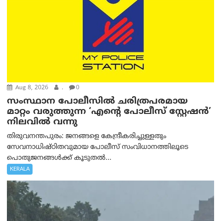
Aug 8, 2026
.
0
സംസ്ഥാന പോലീസിൽ ചരിത്രപരമായ
മാറ്റം വരുത്തുന്ന ‘എന്റെ പോലീസ് സ്റ്റേഷൻ’
നിലവില്‍ വന്നു
തിരുവനന്തപുരം: ജനങ്ങളെ കേന്ദ്രീകരിച്ചുള്ളതും
സേവനാധിഷ്ഠിതവുമായ പോലീസ് സംവിധാനത്തിലൂടെ
പൊതുജനങ്ങൾക്ക് കൂടുതൽ...
KERALA