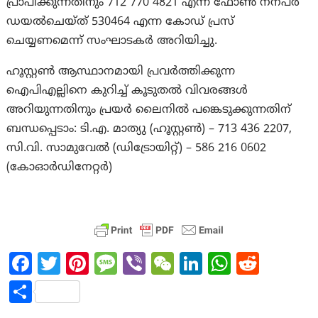
പ്രാപിക്കുന്നതിനും 712 770 4821 എന്ന ഫോണ്‍ നന്പർ
ഡയൽചെയ്ത് 530464 എന്ന കോഡ് പ്രസ്
ചെയ്യണമെന്ന് സംഘാടകർ അറിയിച്ചു.
ഹൂസ്റ്റണ്‍ ആസ്ഥാനമായി പ്രവർത്തിക്കുന്ന
ഐപിഎല്ലിനെ കുറിച്ച് കൂടുതൽ വിവരങ്ങൾ
അറിയുന്നതിനും പ്രയർ ലൈനിൽ പങ്കെടുക്കുന്നതിന്
ബന്ധപ്പെടാം: ടി.എ. മാത്യു (ഹൂസ്റ്റണ്‍) – 713 436 2207,
സി.വി. സാമുവേൽ (ഡിട്രോയിറ്റ്) – 586 216 0602
(കോഓർഡിനേറ്റർ)
Fa
T
Pi
M
Vi
W
Li
W
R
ce
w
nt
es
b
e
n
h
e
S
b
itt
er
sa
er
C
ke
at
d
h