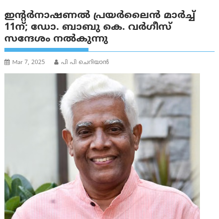
ഇന്‍റർനാഷണൽ പ്രയർലെെൻ മാർച്ച്
11ന്; ഡോ. ബാബു കെ. വർഗീസ്
സന്ദേശം നല്‍കുന്നു
Mar 7, 2025
പി പി ചെറിയാൻ