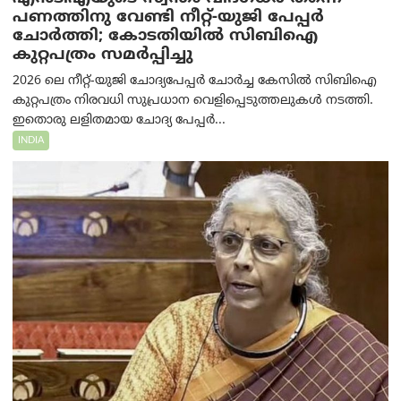
പണത്തിനു വേണ്ടി നീറ്റ്-യു‌ജി പേപ്പർ
ചോർത്തി; കോടതിയില്‍ സിബിഐ
കുറ്റപത്രം സമര്‍പ്പിച്ചു
2026 ലെ നീറ്റ്-യുജി ചോദ്യപേപ്പർ ചോർച്ച കേസിൽ സിബിഐ
കുറ്റപത്രം നിരവധി സുപ്രധാന വെളിപ്പെടുത്തലുകൾ നടത്തി.
ഇതൊരു ലളിതമായ ചോദ്യ പേപ്പർ...
INDIA