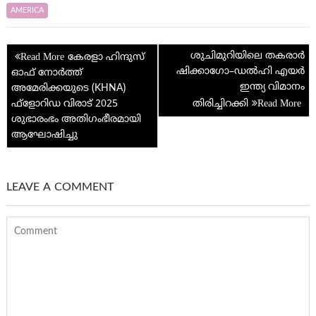
o
er
es
g
h
dI
s
di
ar
AMERICA
o
t
e
at
n
A
t
e
Post
k
p
ശുചിമുറിയിലെ തകരാർ
കേരളാ ഹിന്ദുസ്
navigation
ഷിക്കാഗോ–ഡൽഹി എയർ
ഓഫ് നോർത്ത്
p
ഇന്ത്യ വിമാനം
അമേരിക്കയുടെ (KHNA)
ഫ്‌ളോറിഡ വിരാട് 2025
തിരിച്ചിറക്കി
ശുഭാരംഭം അതിഗംഭീരമായി
ആഘോഷിച്ചു
LEAVE A COMMENT