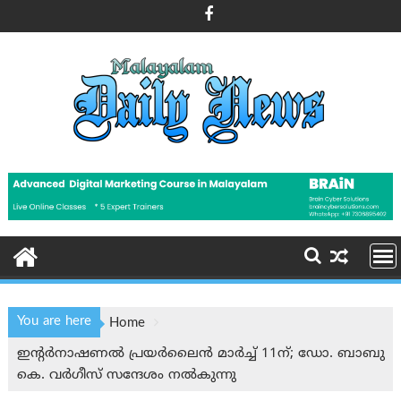
Skip
to
content
You are here
Home
ഇന്‍റർനാഷണൽ പ്രയർലെെൻ മാർച്ച് 11ന്; ഡോ. ബാബു
കെ. വർഗീസ് സന്ദേശം നല്‍കുന്നു