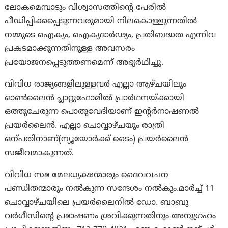
ലോകമെമ്പാടും വിശ്വാസത്തിന്റെ പേരിൽ
പീഡിപ്പിക്കപ്പെടുന്നവരുമായി നിലകൊള്ളുന്നതിൽ
നമ്മുടെ ഐക്യം, ഐക്യദാർഢ്യം, പ്രതിബദ്ധത എന്നിവ
പ്രകടമാക്കുന്നതിനുള്ള അവസരം
പ്രയോജനപ്പെടുത്തണമെന്ന് അഭ്യർഥിച്ചു.
വിവിധ രാജ്യങ്ങളിലുള്ളവർ എല്ലാ ആഴ്ചയിലും
ഓൺലൈൻ പ്ലാറ്റുഫോമിൽ പ്രാർഥനയ്ക്കായി
ഒത്തുചേരുന്ന പൊതുവേദിയാണ് ഇന്‍റർനാഷണൽ
പ്രയർലെെൻ. എല്ലാ ചൊവ്വാഴ്ചയും രാത്രി
ഒന്പതിനാണ്(ന്യൂയോർക്ക് ടൈം) പ്രയർലെെൻ
സജീവമാകുന്നത്.
വിവിധ സഭ മേലധ്യക്ഷന്മാരും ദൈവവചന
പണ്ഡിതന്മാരും നൽകുന്ന സന്ദേശം നൽകും.മാർച്ച് 11
ചൊവ്വാഴ്ചയിലെ പ്രയർലൈനിൽ ഡോ. ബാബു
വർഗീസിന്റെ പ്രഭാഷണം ശ്രവിക്കുന്നതിനും അനുഗ്രഹം