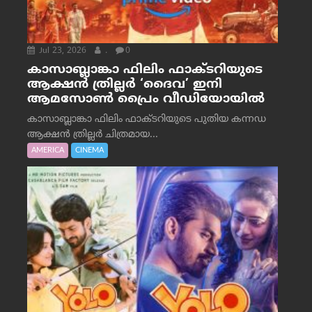
Jul 23, 2026
.
0
കാസാബ്ലാങ്കാ ഫിലിം ഫാക്ടറിയുടെ
ആക്ഷൻ ത്രില്ലർ ‘ദൈവ’ ഇനി
ആമസോൺ പ്രൈം വീഡിയോയിൽ
കാസാബ്ലാങ്കാ ഫിലിം ഫാക്ടറിയുടെ പുതിയ കന്നഡ
ആക്ഷൻ ത്രില്ലർ ചിത്രമായ...
AMERICA
CINEMA