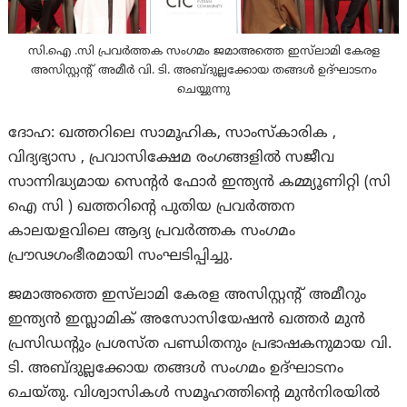
സി.ഐ .സി പ്രവർത്തക സംഗമം ജമാഅത്തെ ഇസ്‌ലാമി കേരള
അസിസ്റ്റന്റ് അമീർ വി. ടി. അബ്ദുല്ലക്കോയ തങ്ങൾ ഉദ്‌ഘാടനം
ചെയ്യുന്നു
ദോഹ: ഖത്തറിലെ സാമൂഹിക, സാം‌സ്‌‌കാരിക ,
വിദ്യഭ്യാസ , പ്രവാസിക്ഷേമ രംഗങ്ങളില്‍ സജീവ
സാന്നിദ്ധ്യമായ സെന്റർ ഫോർ ഇന്ത്യൻ കമ്മ്യൂണിറ്റി (സി
ഐ സി ) ഖത്തറിൻ്റെ പുതിയ പ്രവർത്തന
കാലയളവിലെ ആദ്യ പ്രവർത്തക സംഗമം
പ്രൗഢഗംഭീരമായി സംഘടിപ്പിച്ചു.
ജമാഅത്തെ ഇസ്‌ലാമി കേരള അസിസ്റ്റന്റ് അമീറും
ഇന്ത്യൻ ഇസ്ലാമിക് അസോസിയേഷൻ ഖത്തർ മുൻ
പ്രസിഡന്റും പ്രശസ്ത പണ്ഡിതനും പ്രഭാഷകനുമായ വി.
ടി. അബ്ദുല്ലക്കോയ തങ്ങൾ സംഗമം ഉദ്‌ഘാടനം
ചെയ്തു. വിശ്വാസികൾ സമൂഹത്തിന്റെ മുൻനിരയിൽ