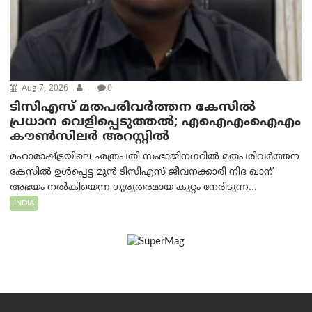
Aug 7, 2026
.
0
ടിസിഎസ് മതപരിവർത്തന കേസിൽ
പ്രധാന വെളിപ്പെടുത്തൽ; എഐഎംഐഎം
കൗൺസിലർ അറസ്റ്റിൽ
മഹാരാഷ്ട്രയിലെ ഛത്രപതി സംഭാജിനഗറിൽ മതപരിവർത്തന
കേസിൽ ഉൾപ്പെട്ട മുൻ ടിസിഎസ് ജീവനക്കാരി നിദ ഖാന്
അഭയം നൽകിയെന്ന ഗുരുതരമായ കുറ്റം നേരിടുന്ന...
INDIA