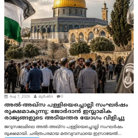
Aug 7, 2026
മുര്‍ഷിദ
0
അൽ-അഖ്‌സ പള്ളിയെച്ചൊല്ലി സംഘർഷം
രൂക്ഷമാകുന്നു; ജോർദാൻ ഇസ്ലാമിക
രാജ്യങ്ങളുടെ അടിയന്തര യോഗം വിളിച്ചു
ജറുസലേമിലെ അൽ-അഖ്‌സ പള്ളിയെച്ചൊല്ലി സംഘർഷം
രൂക്ഷമായി. ചരിത്രപരമായ മതവ്യവസ്ഥയെ ഇസ്രായേൽ...