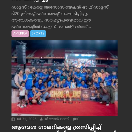
ഡാളസ് : കേരള അസോസിയേഷൻ ഓഫ് ഡാളസ്
ടി20 ക്രിക്കറ്റ് ടൂർണമെന്റ് സംഘടിപ്പിച്ചു.
ആവേശകരവും സൗഹൃദപരവുമായ ഈ
ടൂർണമെന്റിൽ ഡാളസ്- ഫോർട്ട്‌വര്‍ത്ത്...
AMERICA
SPORTS
Jul 31, 2026
ജീമോന്‍ റാന്നി
0
ആവേശ ഗാലറികളെ ത്രസിപ്പിച്ച്