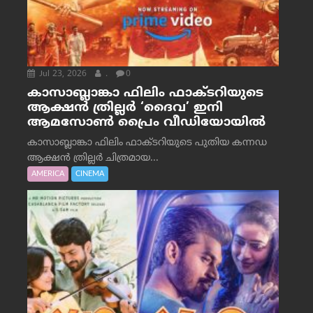
Jul 23, 2026
.
0
കാസാബ്ലാങ്കാ ഫിലിം ഫാക്ടറിയുടെ
ആക്ഷൻ ത്രില്ലർ ‘ദൈവ’ ഇനി
ആമസോൺ പ്രൈം വീഡിയോയിൽ
കാസാബ്ലാങ്കാ ഫിലിം ഫാക്ടറിയുടെ പുതിയ കന്നഡ
ആക്ഷൻ ത്രില്ലർ ചിത്രമായ...
AMERICA
CINEMA