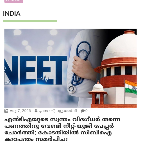
INDIA
Aug 7, 2026
പ്രശാന്ത്, ന്യൂഡല്‍ഹി
0
എൻ‌ടി‌എയുടെ സ്വന്തം വിദഗ്ധർ തന്നെ
പണത്തിനു വേണ്ടി നീറ്റ്-യു‌ജി പേപ്പർ
ചോർത്തി; കോടതിയില്‍ സിബിഐ
കുറ്റപത്രം സമര്‍പ്പിച്ചു