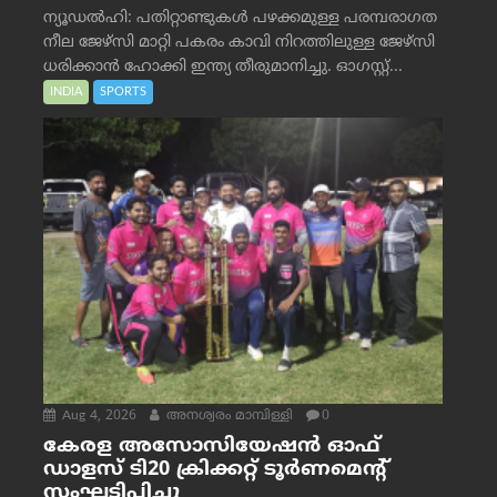
ന്യൂഡൽഹി: പതിറ്റാണ്ടുകൾ പഴക്കമുള്ള പരമ്പരാഗത
നീല ജേഴ്‌സി മാറ്റി പകരം കാവി നിറത്തിലുള്ള ജേഴ്‌സി
ധരിക്കാൻ ഹോക്കി ഇന്ത്യ തീരുമാനിച്ചു. ഓഗസ്റ്റ്...
INDIA
SPORTS
Aug 4, 2026
അനശ്വരം മാമ്പിള്ളി
0
കേരള അസോസിയേഷൻ ഓഫ്
ഡാളസ് ടി20 ക്രിക്കറ്റ് ടൂർണമെന്റ്
സംഘടിപ്പിച്ചു