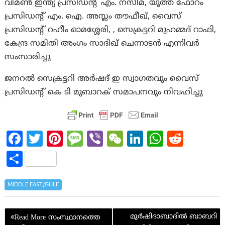
വിമൺ ഇന്ത്യ പ്രസിഡന്റ് എം. നസീമ, യൂത്ത് ഫോറം
പ്രസിഡന്റ് എം. ഐ. അസ്ലം തൗഫീഖ്, വൈസ്
പ്രസിഡന്റ് റഹീം ഓമശ്ശേരി, , സെക്രട്ടറി മുഹമ്മദ് റാഫി,
കേന്ദ്ര സമിതി അംഗം സാദിഖ് ചെന്നാടൻ എന്നിവർ
സംസാരിച്ചു
ജനറൽ സെക്രട്ടറി അർഷദ് ഇ സ്വാഗതവും വൈസ്
പ്രസിഡന്റ് കെ ടി മുബാറക് സമാപനവും നിവഹിച്ചു
Fa
T
Pi
M
Vi
W
Li
W
R
ce
w
nt
es
b
e
n
h
e
S
b
itt
er
sa
er
C
ke
at
d
h
o
er
es
g
h
dI
s
di
ar
MIDDLE EAST/GULF
o
t
e
at
n
A
t
e
Post
k
p
മുർഷിദാബാദിൽ ബാബറി
സംസ്ഥാനത്തെ