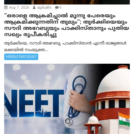
Aug 7, 2026
മുര്‍ഷിദ
0
“ഒരാളെ ആക്രമിച്ചാല്‍ മൂന്നു പേരെയും
ആക്രമിക്കുന്നതിന് തുല്യം”; തുർക്കിയെയും
സൗദി അറേബ്യയും പാക്കിസ്താനും പുതിയ
സഖ്യം രൂപീകരിച്ചു
തുർക്കിയെ, സൗദി അറേബ്യ, പാക്കിസ്താന്‍ എന്നീ രാജ്യങ്ങൾ
മക്കയിൽ സംയുക്ത...
MIDDLE EAST/GULF