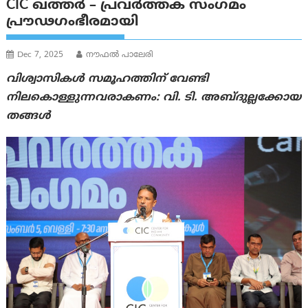
CIC ഖത്തർ – പ്രവർത്തക സംഗമം
പ്രൗഢഗംഭീരമായി
Dec 7, 2025
നൗഫല്‍ പാലേരി
വിശ്വാസികൾ സമൂഹത്തിന് വേണ്ടി
നിലകൊള്ളുന്നവരാകണം: വി. ടി. അബ്ദുല്ലക്കോയ
തങ്ങൾ