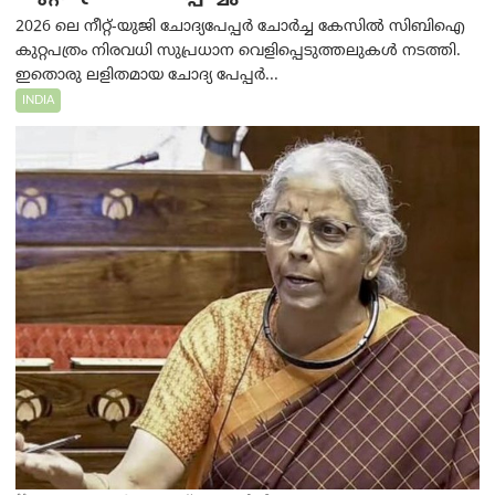
2026 ലെ നീറ്റ്-യുജി ചോദ്യപേപ്പർ ചോർച്ച കേസിൽ സിബിഐ
കുറ്റപത്രം നിരവധി സുപ്രധാന വെളിപ്പെടുത്തലുകൾ നടത്തി.
ഇതൊരു ലളിതമായ ചോദ്യ പേപ്പർ...
INDIA