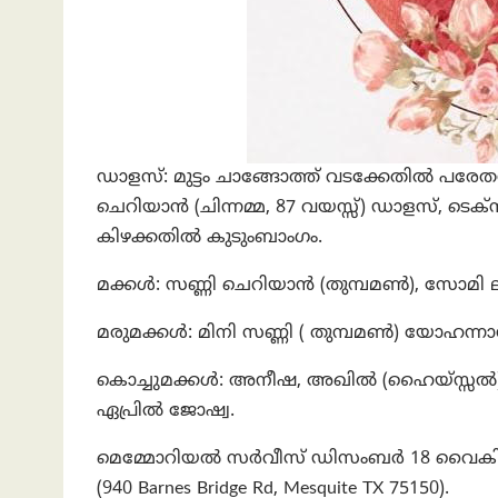
ഡാളസ്: മുട്ടം ചാങ്ങോത്ത് വടക്കേതിൽ പരേതന
ചെറിയാൻ (ചിന്നമ്മ, 87 വയസ്സ്) ഡാളസ്, ടെക
കിഴക്കതിൽ കുടുംബാംഗം.
മക്കൾ: സണ്ണി ചെറിയാൻ (തുമ്പമൺ), സോമി 
മരുമക്കൾ: മിനി സണ്ണി ( തുമ്പമൺ) യോഹന്നാ
കൊച്ചുമക്കൾ: അനീഷ, അഖിൽ (ഹൈയ്സ്സൽ) 
ഏപ്രിൽ ജോഷ്വ.
മെമ്മോറിയൽ സർവീസ് ഡിസംബർ 18 വൈകിട്ട
(940 Barnes Bridge Rd, Mesquite TX 75150).