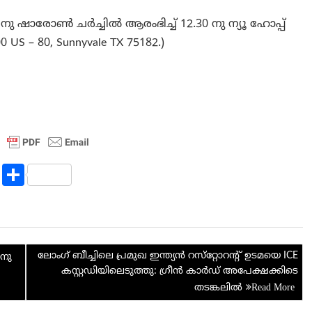
 ഷാരോൺ ചർച്ചിൽ ആരംഭിച്ച് 12.30 നു ന്യൂ ഹോപ്പ്
– 80, Sunnyvale TX 75182.)
R
S
e
h
d
ar
di
e
ലോംഗ് ബീച്ചിലെ പ്രമുഖ ഇന്ത്യൻ റസ്‌റ്റോറന്റ് ഉടമയെ ICE
t
ിനു
കസ്റ്റഡിയിലെടുത്തു: ഗ്രീൻ കാർഡ് അപേക്ഷക്കിടെ
തടങ്കലിൽ