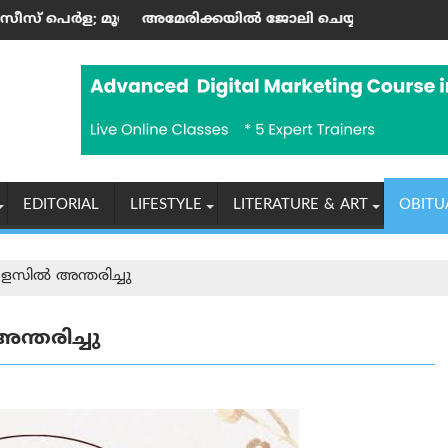
്റാണ്ടിന്റെ കലാസപര്യയ്ക്ക് ഗൾഫ് മണ്ണിലും അംഗീകാരം
രിക്കയില്‍ ജോലി ചെയ്യുന്ന ഇന്ത്യക്കാർക്ക് എച്ച്-1ബി വിസ ന
ആരോഗ്യ, പൈ
EDITORIAL
LIFESTYLE
LITERATURE & ART
OBITU
സിൽ അന്തരിച്ചു
്തരിച്ചു