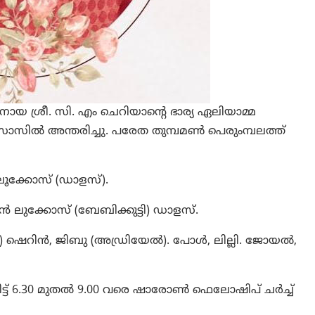
ായ ശ്രീ. സി. എം ചെറിയാന്റെ ഭാര്യ ഏലിയാമ്മ
്‌സാസിൽ അന്തരിച്ചു. പരേത തുമ്പമൺ പെരുംമ്പലത്ത്
ലൂക്കോസ് (ഡാളസ്).
ൻ ലുക്കോസ് (ബേബിക്കുട്ടി) ഡാളസ്.
ഷെറിൻ, ജിബു (അഡ്രിയേൽ). പോൾ, ലില്ലി. ജോയൽ,
് 6.30 മുതൽ 9.00 വരെ ഷാരോൺ ഫെലോഷിപ് ചർച്ച്