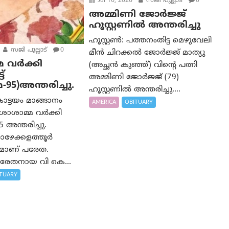
Jul 16, 2026
സജി പുല്ലാട്
0
അമ്മിണി ജോർജ്ജ്
ഹൂസ്റ്റണിൽ അന്തരിച്ചു
ഹൂസ്റ്റൺ: പത്തനംതിട്ട മെഴുവേലി
സജി പുല്ലാട്
0
മീൻ ചിറക്കൽ ജോർജ്ജ് മാത്യു
 വർക്കി
(അച്ഛൻ കുഞ്ഞ്) വിന്റെ പത്നി
ട്
അമ്മിണി ജോർജ്ജ് (79)
-95)അന്തരിച്ചു.
ഹൂസ്റ്റണിൽ അന്തരിച്ചു....
ോട്ടയം മാങ്ങാനം
AMERICA
OBITUARY
 ശോശാമ്മ വർക്കി
5 അന്തരിച്ചു.
ഴേക്കളത്തൂർ
മാണ് പരേത.
പരേതനായ വി കെ...
TUARY