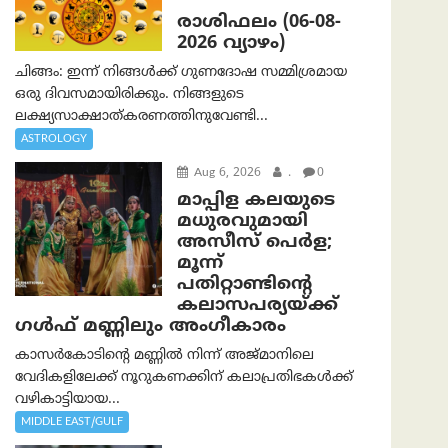
രാശിഫലം (06-08-
2026 വ്യാഴം)
ചിങ്ങം: ഇന്ന് നിങ്ങൾക്ക് ഗുണദോഷ സമ്മിശ്രമായ
ഒരു ദിവസമായിരിക്കും. നിങ്ങളുടെ
ലക്ഷ്യസാക്ഷാത്കരണത്തിനുവേണ്ടി...
ASTROLOGY
Aug 6, 2026
.
0
മാപ്പിള കലയുടെ
മധുരവുമായി
അസീസ് പെർള;
മൂന്ന്
പതിറ്റാണ്ടിന്റെ
കലാസപര്യയ്ക്ക്
ഗൾഫ് മണ്ണിലും അംഗീകാരം
കാസർകോടിന്റെ മണ്ണിൽ നിന്ന് അജ്മാനിലെ
വേദികളിലേക്ക് നൂറുകണക്കിന് കലാപ്രതിഭകൾക്ക്
വഴികാട്ടിയായ...
MIDDLE EAST/GULF