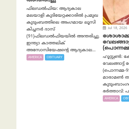
അന്തരിച്ചു
ഫിലഡൽഫിയ: ആദ്യകാല
മലയാളി കുടിയേറ്റക്കാരില്‍ പ്രമുഖ
കുടുംബത്തിലെ അംഗമായ ലൂസി
Jul 18, 2026
കിച്ചനർ ദാസ്
ശോശാമ്മ
(91)ഫിലഡൽഫിയയിൽ അന്തരിച്ചു.
വേലങ്ങാട്
ഇന്ത്യാ കാത്തലിക്
(പൊന്നമ്മ
അസോസിയേഷൻ്റെ ആദ്യകാല...
ഹൂസ്റ്റൺ: ക
AMERICA
OBITUARY
വേലങ്ങാട്ട്
(പൊന്നമ്മ-9
മാരാമൺ താ
കുടുംബാംഗ
ഭർത്താവ്: 
AMERICA
OBI