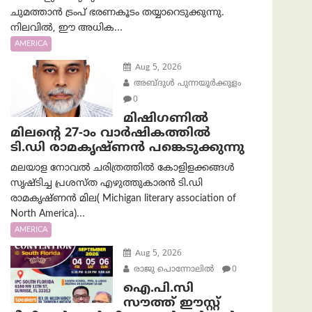
ചുമത്താൻ ട്രംപ് ഭരണകൂടം തയ്യാറെടുക്കുന്നു.
നിലവിൽ, ഈ അധിക...
AMERICA
Aug 5, 2026
അബ്ദുൾ പുന്നയൂർക്കുളം
0
മിഷിഗണിൽ
മിലന്റെ 27-ാം വാർഷികത്തിൽ
ടി.ഡി രാമകൃഷ്ണൻ പങ്കെടുക്കുന്നു
മലയാള നോവൽ ചരിത്രത്തിൽ കോളിളക്കങ്ങൾ
സൃഷ്ടിച്ച പ്രശസ്‌ത എഴുത്തുകാരൻ ടി.ഡി
രാമകൃഷ്ണൻ മില( Michigan literary association of
North America)...
AMERICA
Aug 5, 2026
രാജു പൊന്നോലിൽ
0
ഐ.പി.സി
സൗത്ത് ഈസ്റ്റ്