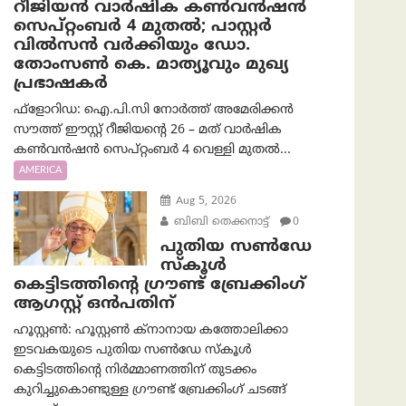
റീജിയൻ വാർഷിക കൺവൻഷൻ
സെപ്റ്റംബർ 4 മുതൽ; പാസ്റ്റർ
വിൽസൻ വർക്കിയും ഡോ.
തോംസൺ കെ. മാത്യൂവും മുഖ്യ
പ്രഭാഷകർ
ഫ്ളോറിഡ: ഐ.പി.സി നോർത്ത് അമേരിക്കൻ
സൗത്ത് ഈസ്റ്റ് റീജിയന്റെ 26 – മത് വാർഷിക
കൺവൻഷൻ സെപ്റ്റംബർ 4 വെള്ളി മുതൽ...
AMERICA
Aug 5, 2026
ബിബി തെക്കനാട്ട്
0
പുതിയ സൺഡേ
സ്കൂൾ
കെട്ടിടത്തിന്റെ ഗ്രൗണ്ട് ബ്രേക്കിംഗ്
ആഗസ്റ്റ് ഒൻപതിന്
ഹൂസ്റ്റൺ: ഹൂസ്റ്റൺ ക്നാനായ കത്തോലിക്കാ
ഇടവകയുടെ പുതിയ സൺഡേ സ്കൂൾ
കെട്ടിടത്തിന്റെ നിർമ്മാണത്തിന് തുടക്കം
കുറിച്ചുകൊണ്ടുള്ള ഗ്രൗണ്ട് ബ്രേക്കിംഗ് ചടങ്ങ്