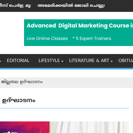
ണ്ടിന്റെ കലാസപര്യയ്ക്ക് ഗൾഫ് മണ്ണിലും അംഗീകാരം
്കയില്‍ ജോലി ചെയ്യുന്ന ഇന്ത്യക്കാർക്ക് എച്ച്-1ബി വിസ നിയ
ആരോഗ്യ, പൈതൃ
EDITORIAL
LIFESTYLE
LITERATURE & ART
OBITU
റ് ജില്ലതല ഉദ്ഘാടനം
തല ഉദ്ഘാടനം