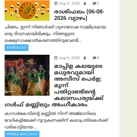
Aug 6, 2026
.
0
രാശിഫലം (06-08-
2026 വ്യാഴം)
ചിങ്ങം: ഇന്ന് നിങ്ങൾക്ക് ഗുണദോഷ സമ്മിശ്രമായ
ഒരു ദിവസമായിരിക്കും. നിങ്ങളുടെ
ലക്ഷ്യസാക്ഷാത്കരണത്തിനുവേണ്ടി...
ASTROLOGY
Aug 6, 2026
.
0
മാപ്പിള കലയുടെ
മധുരവുമായി
അസീസ് പെർള;
മൂന്ന്
പതിറ്റാണ്ടിന്റെ
കലാസപര്യയ്ക്ക്
ഗൾഫ് മണ്ണിലും അംഗീകാരം
കാസർകോടിന്റെ മണ്ണിൽ നിന്ന് അജ്മാനിലെ
വേദികളിലേക്ക് നൂറുകണക്കിന് കലാപ്രതിഭകൾക്ക്
വഴികാട്ടിയായ...
MIDDLE EAST/GULF