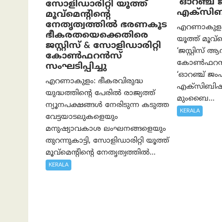
‘ഓറഞ്ച് ജം
സോളിഡാരിറ്റി യൂത്ത്
എക്സിബ
മൂവ്മെന്റിന്റെ
നേതൃത്വത്തില്‍ ഭരണകൂട
എറണാകുളം:
ഭീകരതയെക്കെതിരെ
യൂത്ത് മൂവ്മ
ജസ്റ്റിസ് & സോളിഡാരിറ്റി
‘ജസ്റ്റിസ് ആ
കോൺഫറൻസ്
കോൺഫറൻസ
സംഘടിപ്പിച്ചു
‘ഓറഞ്ച് ജംപ് സ
എറണാകുളം: ഭീകരവിരുദ്ധ
എക്സിബിഷൻ
യുദ്ധത്തിന്റെ പേരിൽ രാജ്യത്ത്
മുംബൈ...
ന്യൂനപക്ഷങ്ങൾ നേരിടുന്ന കടുത്ത
KERALA
വേട്ടയാടലുകളെയും
മനുഷ്യാവകാശ ലംഘനങ്ങളെയും
തുറന്നുകാട്ടി, സോളിഡാരിറ്റി യൂത്ത്
മൂവ്മെന്റിന്റെ നേതൃത്വത്തിൽ...
KERALA