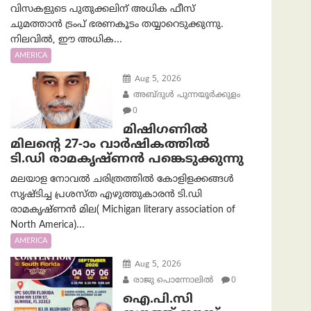
വിസകളുടെ പുതുക്കലിന് അധിക ഫീസ്
ചുമത്താൻ ട്രംപ് ഭരണകൂടം തയ്യാറെടുക്കുന്നു.
നിലവിൽ, ഈ അധിക...
AMERICA
Aug 5, 2026
അബ്ദുൾ പുന്നയൂർക്കുളം
0
മിഷിഗണിൽ
മിലന്റെ 27-ാം വാർഷികത്തിൽ
ടി.ഡി രാമകൃഷ്ണൻ പങ്കെടുക്കുന്നു
മലയാള നോവൽ ചരിത്രത്തിൽ കോളിളക്കങ്ങൾ
സൃഷ്ടിച്ച പ്രശസ്‌ത എഴുത്തുകാരൻ ടി.ഡി
രാമകൃഷ്ണൻ മില( Michigan literary association of
North America)...
AMERICA
Aug 5, 2026
രാജു പൊന്നോലിൽ
0
ഐ.പി.സി