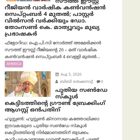
സൗത്ത് ഈസ്റ്റ്
റീജിയൻ വാർഷിക കൺവൻഷൻ
സെപ്റ്റംബർ 4 മുതൽ; പാസ്റ്റർ
വിൽസൻ വർക്കിയും ഡോ.
തോംസൺ കെ. മാത്യൂവും മുഖ്യ
പ്രഭാഷകർ
ഫ്ളോറിഡ: ഐ.പി.സി നോർത്ത് അമേരിക്കൻ
സൗത്ത് ഈസ്റ്റ് റീജിയന്റെ 26 – മത് വാർഷിക
കൺവൻഷൻ സെപ്റ്റംബർ 4 വെള്ളി മുതൽ...
AMERICA
Aug 5, 2026
ബിബി തെക്കനാട്ട്
0
പുതിയ സൺഡേ
സ്കൂൾ
കെട്ടിടത്തിന്റെ ഗ്രൗണ്ട് ബ്രേക്കിംഗ്
ആഗസ്റ്റ് ഒൻപതിന്
ഹൂസ്റ്റൺ: ഹൂസ്റ്റൺ ക്നാനായ കത്തോലിക്കാ
ഇടവകയുടെ പുതിയ സൺഡേ സ്കൂൾ
കെട്ടിടത്തിന്റെ നിർമ്മാണത്തിന് തുടക്കം
കുറിച്ചുകൊണ്ടുള്ള ഗ്രൗണ്ട് ബ്രേക്കിംഗ് ചടങ്ങ്