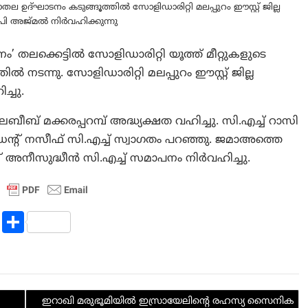
ല്ലാതല ഉദ്ഘാടനം കടുങ്ങൂത്തിൽ സോളിഡാരിറ്റി മലപ്പുറം ഈസ്റ്റ് ജില്ല
.പി അജ്മൽ നിർവഹിക്കുന്നു
നം’ തലക്കെട്ടിൽ സോളിഡാരിറ്റി യൂത്ത് മീറ്റുകളുടെ
തിൽ നടന്നു. സോളിഡാരിറ്റി മലപ്പുറം ഈസ്റ്റ് ജില്ല
്ചു.
ലബീബ് മക്കരപ്പറമ്പ് അദ്ധ്യക്ഷത വഹിച്ചു. സി.എച്ച് റാസി
രസിഡന്റ് നസീഫ് സി.എച്ച് സ്വാഗതം പറഞ്ഞു. ജമാഅത്തെ
റ് അനീസുദ്ധീൻ സി.എച്ച് സമാപനം നിർവഹിച്ചു.
R
S
e
h
d
ar
di
e
ഇറാഖി മരുഭൂമിയിൽ ഇസ്രായേലിന്റെ രഹസ്യ സൈനിക