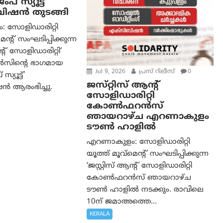
പ് സ്യൂട്ട്’
ിഷൻ തുടങ്ങി
 സോളിഡാരിറ്റി
െൻ്റ് സംഘടിപ്പിക്കുന്ന
ൻ്റ് സോളിഡാരിറ്റി’
ിൻ്റെ ഭാഗമായ
Jul 9, 2026
പ്രസ് റിലീസ്
0
്യൂട്ട്’
ജസ്‌റ്റിസ് ആൻ്റ്
 ആരംഭിച്ചു.
സോളിഡാരിറ്റി
കോൺഫറൻസ്
ഞായറാഴ്ച എറണാകുളം
ടൗൺ ഹാളിൽ
എറണാകുളം: സോളിഡാരിറ്റി
യൂത്ത് മൂവ്മെൻ്റ് സംഘടിപ്പിക്കുന്ന
‘ജസ്റ്റിസ് ആൻ്റ് സോളിഡാരിറ്റി
കോൺഫറൻസ് ഞായറാഴ്ച
ടൗൺ ഹാളിൽ നടക്കും. രാവിലെ
10ന് ജമാഅത്തെ...
KERALA