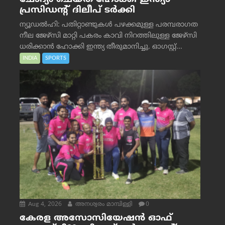
പ്രസിഡന്റ് ദിലീപ് ടര്‍ക്കി
ന്യൂഡൽഹി: പതിറ്റാണ്ടുകൾ പഴക്കമുള്ള പരമ്പരാഗത
നീല ജേഴ്‌സി മാറ്റി പകരം കാവി നിറത്തിലുള്ള ജേഴ്‌സി
ധരിക്കാൻ ഹോക്കി ഇന്ത്യ തീരുമാനിച്ചു. ഓഗസ്റ്റ്...
INDIA
SPORTS
Aug 4, 2026
അനശ്വരം മാമ്പിള്ളി
0
കേരള അസോസിയേഷൻ ഓഫ്