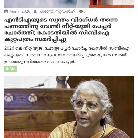
Aug 7, 2026
പ്രശാന്ത്, ന്യൂഡല്‍ഹി
0
എൻ‌ടി‌എയുടെ സ്വന്തം വിദഗ്ധർ തന്നെ
പണത്തിനു വേണ്ടി നീറ്റ്-യു‌ജി പേപ്പർ
ചോർത്തി; കോടതിയില്‍ സിബിഐ
കുറ്റപത്രം സമര്‍പ്പിച്ചു
2026 ലെ നീറ്റ്-യുജി ചോദ്യപേപ്പർ ചോർച്ച കേസിൽ സിബിഐ
കുറ്റപത്രം നിരവധി സുപ്രധാന വെളിപ്പെടുത്തലുകൾ നടത്തി.
ഇതൊരു ലളിതമായ ചോദ്യ പേപ്പർ...
INDIA