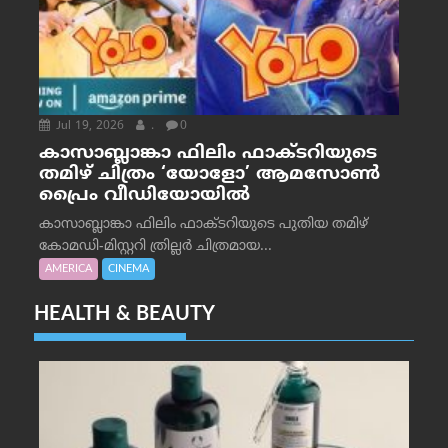
Jul 19, 2026
.
0
കാസാബ്ലാങ്കാ ഫിലിം ഫാക്ടറിയുടെ
തമിഴ് ചിത്രം ‘യോളോ’ ആമസോൺ
പ്രൈം വീഡിയോയിൽ
കാസാബ്ലാങ്കാ ഫിലിം ഫാക്ടറിയുടെ പുതിയ തമിഴ്
കോമഡി-മിസ്റ്ററി ത്രില്ലർ ചിത്രമായ...
AMERICA
CINEMA
HEALTH & BEAUTY