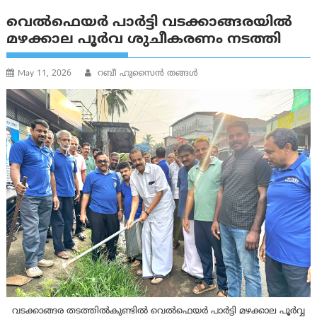
വെൽഫെയർ പാർട്ടി വടക്കാങ്ങരയിൽ
മഴക്കാല പൂർവ ശുചീകരണം നടത്തി
May 11, 2026
റബീ ഹുസൈന്‍ തങ്ങള്‍
വടക്കാങ്ങര തടത്തിൽകുണ്ടിൽ വെൽഫെയർ പാർട്ടി മഴക്കാല പൂർവ്വ