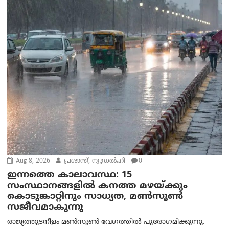
Aug 8, 2026
പ്രശാന്ത്, ന്യൂഡല്‍ഹി
0
ഇന്നത്തെ കാലാവസ്ഥ: 15
സംസ്ഥാനങ്ങളിൽ കനത്ത മഴയ്ക്കും
കൊടുങ്കാറ്റിനും സാധ്യത, മൺസൂൺ
സജീവമാകുന്നു
രാജ്യത്തുടനീളം മൺസൂൺ വേഗത്തിൽ പുരോഗമിക്കുന്നു.