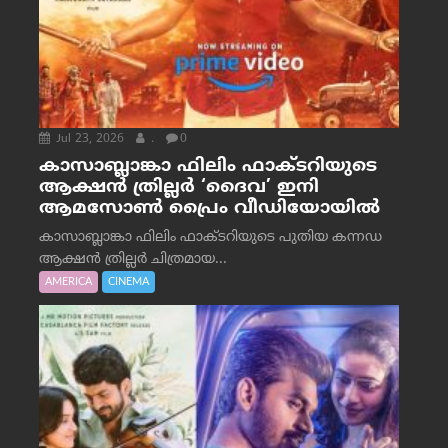
Jul 23, 2026
.
0
കാസാബ്ലാങ്കാ ഫിലിം ഫാക്ടറിയുടെ
ആക്ഷൻ ത്രില്ലർ ‘ദൈവ’ ഇനി
ആമസോൺ പ്രൈം വീഡിയോയിൽ
കാസാബ്ലാങ്കാ ഫിലിം ഫാക്ടറിയുടെ പുതിയ കന്നഡ
ആക്ഷൻ ത്രില്ലർ ചിത്രമായ...
AMERICA
CINEMA