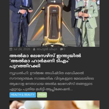
Jul 24, 2026
രാഹുല്‍ ധിംഗ്ര
0
അൽമാ ലേസേഴ്സ് ഇന്ത്യയിൽ
‘അൽമാ ഹാർമണി ടിഎം’
പുറത്തിറക്കി
ന്യൂഡൽഹി: ഊർജ്ജ അധിഷ്ഠിത മെഡിക്കൽ
സൗന്ദര്യാത്മക സാങ്കേതിക വിദ്യകളുടെ മേഖലയിലെ
ആഗോള നേതാവായ അൽമ ലേസേഴ്സ് തങ്ങളുടെ
ഏറ്റവും പുതിയ മൾട്ടി-ആപ്ലിക്കേഷൻ...
HEALTH & BEAUTY
INDIA