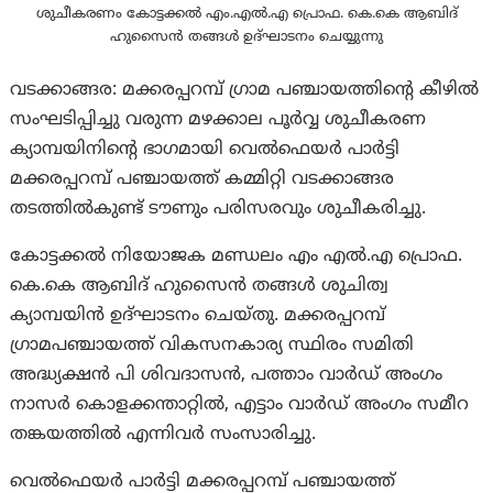
ശുചീകരണം കോട്ടക്കൽ എം.എൽ.എ പ്രൊഫ. കെ.കെ ആബിദ്
ഹുസൈൻ തങ്ങൾ ഉദ്ഘാടനം ചെയ്യുന്നു
വടക്കാങ്ങര: മക്കരപ്പറമ്പ് ഗ്രാമ പഞ്ചായത്തിന്റെ കീഴിൽ
സംഘടിപ്പിച്ചു വരുന്ന മഴക്കാല പൂർവ്വ ശുചീകരണ
ക്യാമ്പയിനിന്റെ ഭാഗമായി വെൽഫെയർ പാർട്ടി
മക്കരപ്പറമ്പ് പഞ്ചായത്ത് കമ്മിറ്റി വടക്കാങ്ങര
തടത്തിൽകുണ്ട് ടൗണും പരിസരവും ശുചീകരിച്ചു.
കോട്ടക്കൽ നിയോജക മണ്ഡലം എം എൽ.എ പ്രൊഫ.
കെ.കെ ആബിദ് ഹുസൈൻ തങ്ങൾ ശുചിത്വ
ക്യാമ്പയിൻ ഉദ്ഘാടനം ചെയ്തു. മക്കരപ്പറമ്പ്
ഗ്രാമപഞ്ചായത്ത് വികസനകാര്യ സ്ഥിരം സമിതി
അദ്ധ്യക്ഷൻ പി ശിവദാസൻ, പത്താം വാർഡ് അംഗം
നാസർ കൊളക്കന്താറ്റിൽ, എട്ടാം വാർഡ് അംഗം സമീറ
തങ്കയത്തിൽ എന്നിവർ സംസാരിച്ചു.
വെൽഫെയർ പാർട്ടി മക്കരപ്പറമ്പ് പഞ്ചായത്ത്