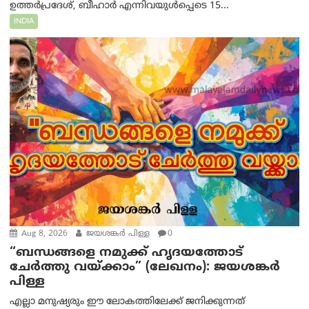
ഉത്തർപ്രദേശ്, ബീഹാർ എന്നിവയുൾപ്പെടെ 15...
INDIA
Aug 8, 2026
ജയശങ്കര്‍ പിള്ള
0
“ബന്ധങ്ങളെ നമുക്ക് ഹൃദയത്തോട്
ചേർത്തു വയ്ക്കാം” (ലേഖനം): ജയശങ്കര്‍
പിള്ള
എല്ലാ മനുഷ്യരും ഈ ലോകത്തിലേക്ക് ജനിക്കുന്നത്