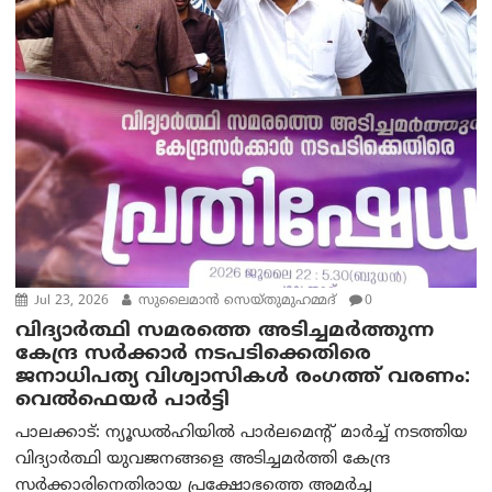
Jul 23, 2026
സുലൈമാന്‍ സെയ്തുമുഹമ്മദ്
0
വിദ്യാർത്ഥി സമരത്തെ അടിച്ചമർത്തുന്ന
കേന്ദ്ര സർക്കാർ നടപടിക്കെതിരെ
ജനാധിപത്യ വിശ്വാസികൾ രംഗത്ത് വരണം:
വെൽഫെയർ പാർട്ടി
പാലക്കാട്: ന്യൂഡൽഹിയിൽ പാർലമെന്റ് മാർച്ച് നടത്തിയ
വിദ്യാർത്ഥി യുവജനങ്ങളെ അടിച്ചമർത്തി കേന്ദ്ര
സർക്കാരിനെതിരായ പ്രക്ഷോഭത്തെ അമർച്ച