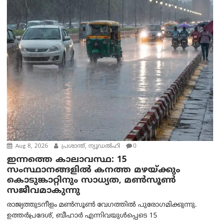
Aug 8, 2026
പ്രശാന്ത്, ന്യൂഡല്‍ഹി
0
ഇന്നത്തെ കാലാവസ്ഥ: 15
സംസ്ഥാനങ്ങളിൽ കനത്ത മഴയ്ക്കും
കൊടുങ്കാറ്റിനും സാധ്യത, മൺസൂൺ
സജീവമാകുന്നു
രാജ്യത്തുടനീളം മൺസൂൺ വേഗത്തിൽ പുരോഗമിക്കുന്നു.
ഉത്തർപ്രദേശ്, ബീഹാർ എന്നിവയുൾപ്പെടെ 15