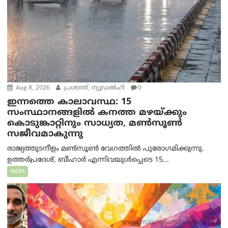
Aug 8, 2026
പ്രശാന്ത്, ന്യൂഡല്‍ഹി
0
ഇന്നത്തെ കാലാവസ്ഥ: 15
സംസ്ഥാനങ്ങളിൽ കനത്ത മഴയ്ക്കും
കൊടുങ്കാറ്റിനും സാധ്യത, മൺസൂൺ
സജീവമാകുന്നു
രാജ്യത്തുടനീളം മൺസൂൺ വേഗത്തിൽ പുരോഗമിക്കുന്നു.
ഉത്തർപ്രദേശ്, ബീഹാർ എന്നിവയുൾപ്പെടെ 15...
INDIA