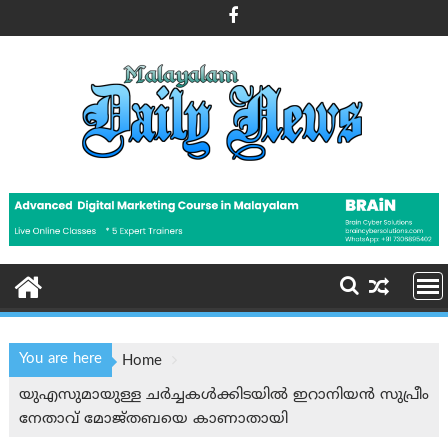
Skip
to
content
You are here
Home
യുഎസുമായുള്ള ചർച്ചകൾക്കിടയിൽ ഇറാനിയന്‍ സുപ്രീം
നേതാവ് മോജ്തബയെ കാണാതായി