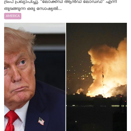
ട്രംപ് പ്രഖ്യാപിച്ചു. “ലോക്ക്ഡ് ആൻഡ് ലോഡഡ്” എന്ന്
തുടങ്ങുന്ന ഒരു സോഷ്യൽ...
AMERICA