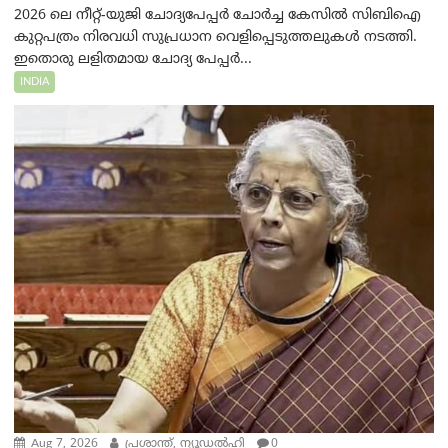
2026 ലെ നീറ്റ്-യുജി ചോദ്യപേപ്പർ ചോർച്ച കേസിൽ സിബിഐ
കുറ്റപത്രം നിരവധി സുപ്രധാന വെളിപ്പെടുത്തലുകൾ നടത്തി.
ഇതൊരു ലളിതമായ ചോദ്യ പേപ്പർ...
INDIA
Aug 7, 2026
പ്രശാന്ത്, ന്യൂഡല്‍ഹി
0