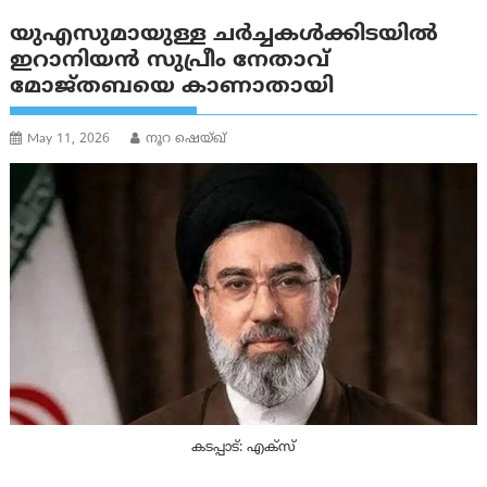
യുഎസുമായുള്ള ചർച്ചകൾക്കിടയിൽ
ഇറാനിയന്‍ സുപ്രീം നേതാവ്
മോജ്തബയെ കാണാതായി
May 11, 2026
നൂറ ഷെയ്ഖ്
കടപ്പാട്: എക്സ്