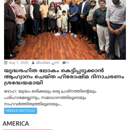
Aug 7, 2026
മീഡിയാ പ്ലസ്
0
യുദ്ധരഹിത ലോകം കെട്ടിപ്പടുക്കാന്‍
ആഹ്വാനം ചെയ്ത ഹിരോഷിമ ദിനാചരണം
ശ്രദ്ധേയമായി
ദോഹ: യുദ്ധം ഒരിക്കലും ഒരു പ്രശ്‌നത്തിന്റെയും
പരിഹാരമല്ലെന്നും, സമാധാനത്തിലൂടെയും
സഹവര്‍ത്തിത്വത്തിലൂടെയും...
MIDDLE EAST/GULF
AMERICA