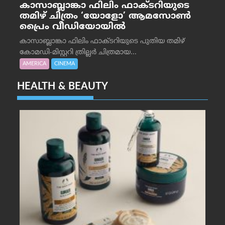
കാസാബ്ലാങ്കാ ഫിലിം ഫാക്ടറിയുടെ
തമിഴ് ചിത്രം ‘യോളോ’ ആമസോൺ
പ്രൈം വീഡിയോയിൽ
കാസാബ്ലാങ്കാ ഫിലിം ഫാക്ടറിയുടെ പുതിയ തമിഴ്
കോമഡി-മിസ്റ്ററി ത്രില്ലർ ചിത്രമായ...
AMERICA
CINEMA
HEALTH & BEAUTY