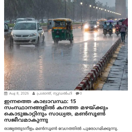
Aug 8, 2026
പ്രശാന്ത്, ന്യൂഡല്‍ഹി
0
ഇന്നത്തെ കാലാവസ്ഥ: 15
സംസ്ഥാനങ്ങളിൽ കനത്ത മഴയ്ക്കും
കൊടുങ്കാറ്റിനും സാധ്യത, മൺസൂൺ
സജീവമാകുന്നു
രാജ്യത്തുടനീളം മൺസൂൺ വേഗത്തിൽ പുരോഗമിക്കുന്നു.