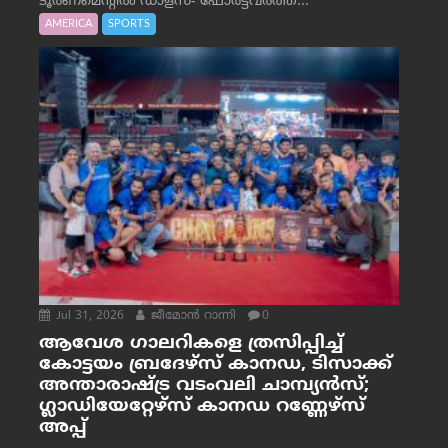
ടൂർണമെന്റിൽ ഡാളസ്- ഫോർട്ട്‌വര്‍ത്ത്...
AMERICA
SPORTS
Jul 31, 2026
ജീമോന്‍ റാന്നി
0
ആവേശ ഗാലറികളെ ത്രസിപ്പിച്ച്
കോട്ടയം ബ്രദേഴ്‌സ് കാനഡ, ടിസാക്ക്
അന്താരാഷ്ട്ര വടംവലി ചാമ്പ്യന്‍സ്;
ഗ്ലാഡിയേറ്റേഴ്‌സ് കാനഡ റണ്ണേഴ്‌സ്
അപ്പ്