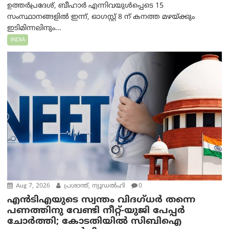
ഉത്തർപ്രദേശ്, ബീഹാർ എന്നിവയുൾപ്പെടെ 15
സംസ്ഥാനങ്ങളിൽ ഇന്ന്, ഓഗസ്റ്റ് 8 ന് കനത്ത മഴയ്ക്കും
ഇടിമിന്നലിനും...
INDIA
Aug 7, 2026
പ്രശാന്ത്, ന്യൂഡല്‍ഹി
0
എൻ‌ടി‌എയുടെ സ്വന്തം വിദഗ്ധർ തന്നെ
പണത്തിനു വേണ്ടി നീറ്റ്-യു‌ജി പേപ്പർ
ചോർത്തി; കോടതിയില്‍ സിബിഐ