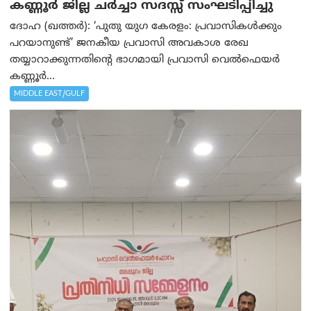
കണ്ണൂർ ജില്ല ചർച്ചാ സദസ്സ് സംഘടിപ്പിച്ചു
ദോഹ (ഖത്തര്‍): ‘പുതു യുഗ കേരളം: പ്രവാസികൾക്കും
പറയാനുണ്ട്’ ജനകീയ പ്രവാസി അവകാശ രേഖ
തയ്യാറാക്കുന്നതിന്റെ ഭാഗമായി പ്രവാസി വെൽഫെയർ
കണ്ണൂർ...
MIDDLE EAST/GULF