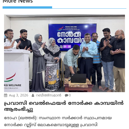
More News
Aug 3, 2026
റബീഅ്‌സമാന്‍
0
പ്രവാസി വെല്‍ഫെയര്‍ നോര്‍ക്ക കാമ്പയിന്‍
ആരംഭിച്ചു
ദോഹ (ഖത്തര്‍): സംസ്ഥാന സർക്കാർ സ്ഥാപനമായ
നോർക്ക റൂട്ട്സ് ലോകമെമ്പാടുമുള്ള പ്രവാസി