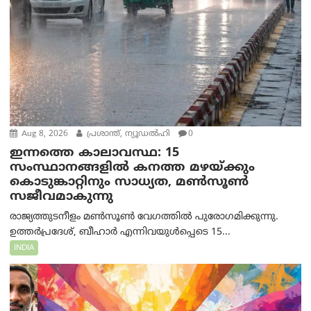
Aug 8, 2026
പ്രശാന്ത്, ന്യൂഡല്‍ഹി
0
ഇന്നത്തെ കാലാവസ്ഥ: 15
സംസ്ഥാനങ്ങളിൽ കനത്ത മഴയ്ക്കും
കൊടുങ്കാറ്റിനും സാധ്യത, മൺസൂൺ
സജീവമാകുന്നു
രാജ്യത്തുടനീളം മൺസൂൺ വേഗത്തിൽ പുരോഗമിക്കുന്നു.
ഉത്തർപ്രദേശ്, ബീഹാർ എന്നിവയുൾപ്പെടെ 15...
INDIA