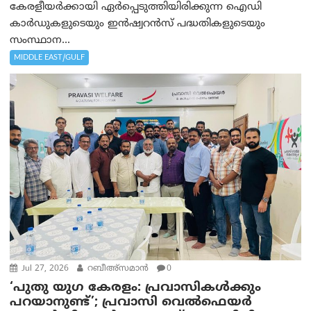
കേരളീയർക്കായി ഏർപ്പെടുത്തിയിരിക്കുന്ന ഐഡി
കാർഡുകളുടെയും ഇൻഷ്വറൻസ് പദ്ധതികളുടെയും
സംസ്ഥാന...
MIDDLE EAST/GULF
Jul 27, 2026
റബീഅ്‌സമാന്‍
0
‘പുതു യുഗ കേരളം: പ്രവാസികൾക്കും
പറയാനുണ്ട്’; പ്രവാസി വെൽഫെയർ