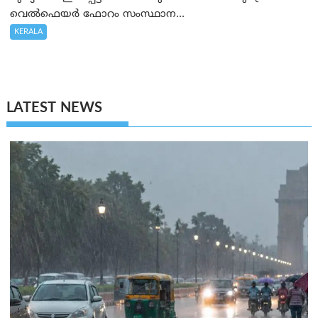
വെൽഫെയർ ഫോറം സംസ്ഥാന...
KERALA
LATEST NEWS