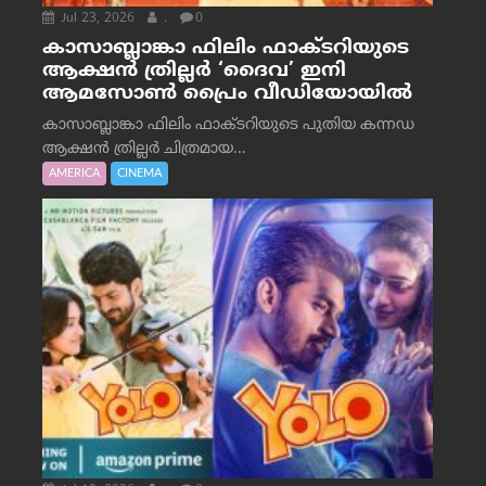
Jul 23, 2026
.
0
കാസാബ്ലാങ്കാ ഫിലിം ഫാക്ടറിയുടെ
ആക്ഷൻ ത്രില്ലർ ‘ദൈവ’ ഇനി
ആമസോൺ പ്രൈം വീഡിയോയിൽ
കാസാബ്ലാങ്കാ ഫിലിം ഫാക്ടറിയുടെ പുതിയ കന്നഡ
ആക്ഷൻ ത്രില്ലർ ചിത്രമായ...
AMERICA
CINEMA