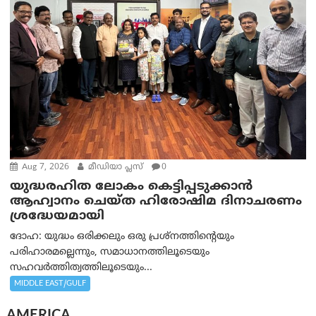
Aug 7, 2026
മീഡിയാ പ്ലസ്
0
യുദ്ധരഹിത ലോകം കെട്ടിപ്പടുക്കാന്‍
ആഹ്വാനം ചെയ്ത ഹിരോഷിമ ദിനാചരണം
ശ്രദ്ധേയമായി
ദോഹ: യുദ്ധം ഒരിക്കലും ഒരു പ്രശ്‌നത്തിന്റെയും
പരിഹാരമല്ലെന്നും, സമാധാനത്തിലൂടെയും
സഹവര്‍ത്തിത്വത്തിലൂടെയും...
MIDDLE EAST/GULF