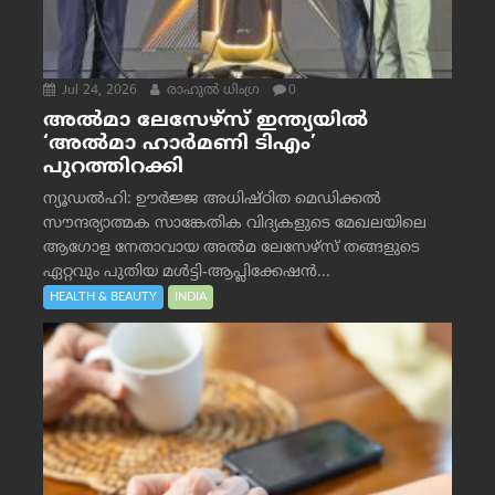
Jul 24, 2026
രാഹുല്‍ ധിംഗ്ര
0
അൽമാ ലേസേഴ്സ് ഇന്ത്യയിൽ
‘അൽമാ ഹാർമണി ടിഎം’
പുറത്തിറക്കി
ന്യൂഡൽഹി: ഊർജ്ജ അധിഷ്ഠിത മെഡിക്കൽ
സൗന്ദര്യാത്മക സാങ്കേതിക വിദ്യകളുടെ മേഖലയിലെ
ആഗോള നേതാവായ അൽമ ലേസേഴ്സ് തങ്ങളുടെ
ഏറ്റവും പുതിയ മൾട്ടി-ആപ്ലിക്കേഷൻ...
HEALTH & BEAUTY
INDIA