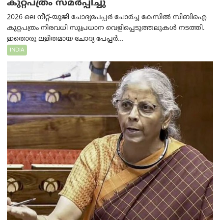
കുറ്റപത്രം സമര്‍പ്പിച്ചു
2026 ലെ നീറ്റ്-യുജി ചോദ്യപേപ്പർ ചോർച്ച കേസിൽ സിബിഐ
കുറ്റപത്രം നിരവധി സുപ്രധാന വെളിപ്പെടുത്തലുകൾ നടത്തി.
ഇതൊരു ലളിതമായ ചോദ്യ പേപ്പർ...
INDIA