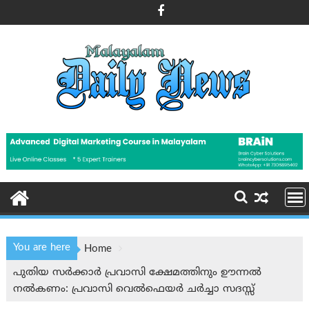
Skip
to
content
You are here
Home
പുതിയ സർക്കാർ പ്രവാസി ക്ഷേമത്തിനും ഊന്നൽ
നൽകണം: പ്രവാസി വെൽഫെയർ ചര്‍ച്ചാ സദസ്സ്