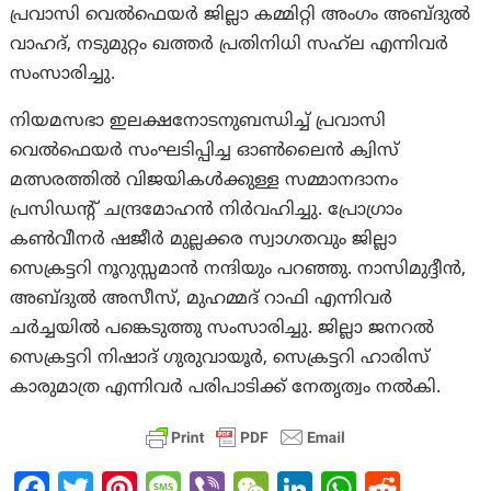
പ്രവാസി വെൽഫെയർ ജില്ലാ കമ്മിറ്റി അംഗം അബ്ദുൽ
വാഹദ്, നടുമുറ്റം ഖത്തർ പ്രതിനിധി സഹ്‌ല എന്നിവർ
സംസാരിച്ചു.
നിയമസഭാ ഇലക്ഷനോടനുബന്ധിച്ച് പ്രവാസി
വെൽഫെയർ സംഘടിപ്പിച്ച ഓൺലൈൻ ക്വിസ്
മത്സരത്തിൽ വിജയികൾക്കുള്ള സമ്മാനദാനം
പ്രസിഡന്റ് ചന്ദ്രമോഹൻ നിർവഹിച്ചു. പ്രോഗ്രാം
കൺവീനർ ഷജീർ മുല്ലക്കര സ്വാഗതവും ജില്ലാ
സെക്രട്ടറി നൂറുസ്സമാൻ നന്ദിയും പറഞ്ഞു. നാസിമുദ്ദീൻ,
അബ്ദുൽ അസീസ്, മുഹമ്മദ് റാഫി എന്നിവർ
ചർച്ചയിൽ പങ്കെടുത്തു സംസാരിച്ചു. ജില്ലാ ജനറൽ
സെക്രട്ടറി നിഷാദ് ഗുരുവായൂർ, സെക്രട്ടറി ഹാരിസ്
കാരുമാത്ര എന്നിവർ പരിപാടിക്ക് നേതൃത്വം നല്‍കി.
Fa
T
Pi
M
Vi
W
Li
W
R