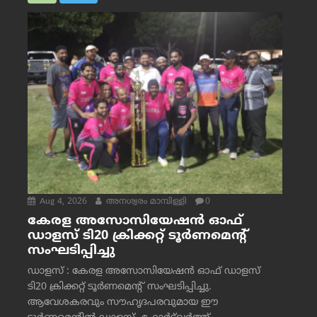
Aug 4, 2026
അനശ്വരം മാമ്പിള്ളി
0
കേരള അസോസിയേഷൻ ഓഫ്
ഡാളസ് ടി20 ക്രിക്കറ്റ് ടൂർണമെന്റ്
സംഘടിപ്പിച്ചു
ഡാളസ് : കേരള അസോസിയേഷൻ ഓഫ് ഡാളസ്
ടി20 ക്രിക്കറ്റ് ടൂർണമെന്റ് സംഘടിപ്പിച്ചു.
ആവേശകരവും സൗഹൃദപരവുമായ ഈ