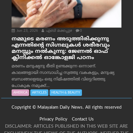
Jun 23, 2026
എബി മക്കപ്പുഴ
0
നമ്മുടെ മരണം അടുത്തിരിക്കുന്നു
എന്നതിന്റെ സിഗ്നലുകൾ ശരീരവും
മനസ്സും നല്‍കുന്നു: ജേണല്‍ ഓഫ്
ക്ലിനിക്കല്‍ ഓങ്കോളജി പഠനം
മരണം മനുഷ്യനു ഭീതി ഉണ്ടക്കുന്ന ഒന്നാണ്.
കാലങ്ങളായി സാമ്പാധിച്ച സ്വത്തു വകകളും, മനുഷ്യ
ബന്ധങ്ങളെയും ഒരു നിമിഷത്തിൽ വിട്ടെറിഞ്ഞു
പോകുക നമുക്ക്...
AMERICA
ARTICLES
HEALTH & BEAUTY
Copyright © Malayalam Daily News. All rights reserved
Privacy Policy
Contact Us
DISCLAIMER: ARTICLES PUBLISHED IN THIS WEB SITE ARE