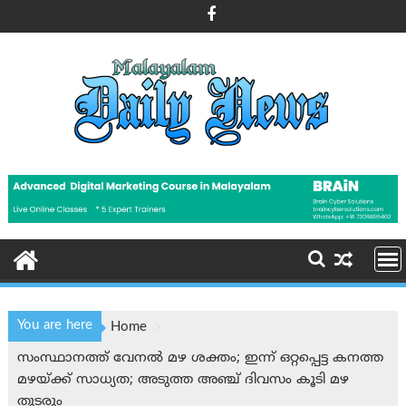
Skip
to
content
You are here
Home
സംസ്ഥാനത്ത് വേനൽ മഴ ശക്തം; ഇന്ന് ഒറ്റപ്പെട്ട കനത്ത
മഴയ്ക്ക് സാധ്യത; അടുത്ത അഞ്ച് ദിവസം കൂടി മഴ
തുടരും