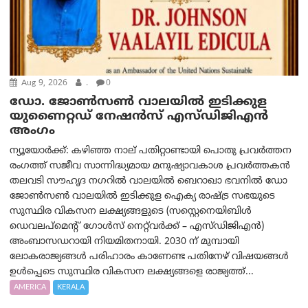
Aug 9, 2026
.
0
ഡോ. ജോൺസൺ വാലയിൽ ഇടിക്കുള
യുണൈറ്റഡ് നേഷൻസ് എസ്ഡിജിഎൻ
അംഗം
ന്യൂയോര്‍ക്ക്: കഴിഞ്ഞ നാല് പതിറ്റാണ്ടായി പൊതു പ്രവർത്തന
രംഗത്ത് സജീവ സാന്നിദ്ധ്യമായ മനുഷ്യാവകാശ പ്രവർത്തകൻ
തലവടി സൗഹൃദ നഗറിൽ വാലയിൽ ബെറാഖാ ഭവനിൽ ഡോ
ജോൺസൺ വാലയിൽ ഇടിക്കുള ഐക്യ രാഷ്ട്ര സഭയുടെ
സുസ്ഥിര വികസന ലക്ഷ്യങ്ങളുടെ (സസ്റ്റെനെയിബിൾ
ഡെവലപ്‌മെന്റ് ഗോൾസ് നെറ്റ്‌വർക്ക് – എസ്ഡിജിഎൻ)
അംബാസഡറായി നിയമിതനായി. 2030 ന് മുമ്പായി
ലോകരാജ്യങ്ങൾ പരിഹാരം കാണേണ്ട പതിനേഴ് വിഷയങ്ങൾ
ഉൾപ്പെടെ സുസ്ഥിര വികസന ലക്ഷ്യങ്ങളെ രാജ്യത്ത്...
AMERICA
KERALA