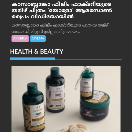
കാസാബ്ലാങ്കാ ഫിലിം ഫാക്ടറിയുടെ
തമിഴ് ചിത്രം ‘യോളോ’ ആമസോൺ
പ്രൈം വീഡിയോയിൽ
കാസാബ്ലാങ്കാ ഫിലിം ഫാക്ടറിയുടെ പുതിയ തമിഴ്
കോമഡി-മിസ്റ്ററി ത്രില്ലർ ചിത്രമായ...
AMERICA
CINEMA
HEALTH & BEAUTY