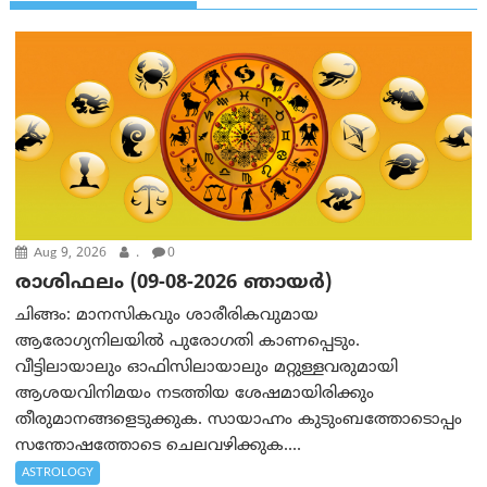
Aug 9, 2026
.
0
രാശിഫലം (09-08-2026 ഞായര്‍)
ചിങ്ങം: മാനസികവും ശാരീരികവുമായ
ആരോഗ്യനിലയിൽ പുരോഗതി കാണപ്പെടും.
വീട്ടിലായാലും ഓഫിസിലായാലും മറ്റുള്ളവരുമായി
ആശയവിനിമയം നടത്തിയ ശേഷമായിരിക്കും
തീരുമാനങ്ങളെടുക്കുക. സായാഹ്നം കുടുംബത്തോടൊപ്പം
സന്തോഷത്തോടെ ചെലവഴിക്കുക....
ASTROLOGY