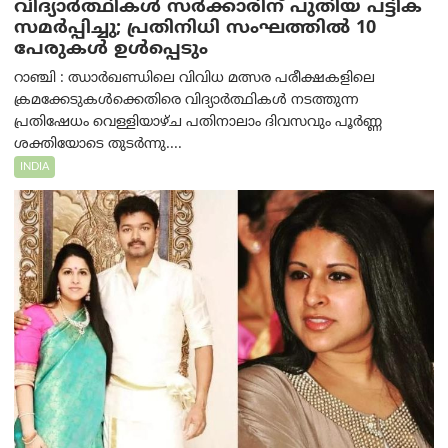
വിദ്യാർത്ഥികൾ സർക്കാരിന് പുതിയ പട്ടിക
സമർപ്പിച്ചു; പ്രതിനിധി സംഘത്തിൽ 10
പേരുകൾ ഉൾപ്പെടും
റാഞ്ചി : ഝാർഖണ്ഡിലെ വിവിധ മത്സര പരീക്ഷകളിലെ
ക്രമക്കേടുകൾക്കെതിരെ വിദ്യാർത്ഥികൾ നടത്തുന്ന
പ്രതിഷേധം വെള്ളിയാഴ്ച പതിനാലാം ദിവസവും പൂർണ്ണ
ശക്തിയോടെ തുടർന്നു....
INDIA