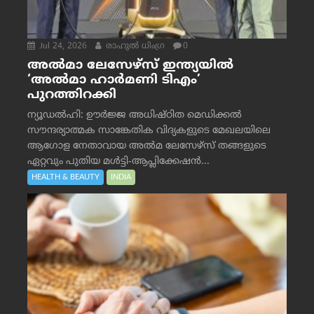
Jul 24, 2026
രാഹുല്‍ ധിംഗ്ര
0
അൽമാ ലേസേഴ്സ് ഇന്ത്യയിൽ
‘അൽമാ ഹാർമണി ടിഎം’
പുറത്തിറക്കി
ന്യൂഡൽഹി: ഊർജ്ജ അധിഷ്ഠിത മെഡിക്കൽ
സൗന്ദര്യാത്മക സാങ്കേതിക വിദ്യകളുടെ മേഖലയിലെ
ആഗോള നേതാവായ അൽമ ലേസേഴ്സ് തങ്ങളുടെ
ഏറ്റവും പുതിയ മൾട്ടി-ആപ്ലിക്കേഷൻ...
HEALTH & BEAUTY
INDIA