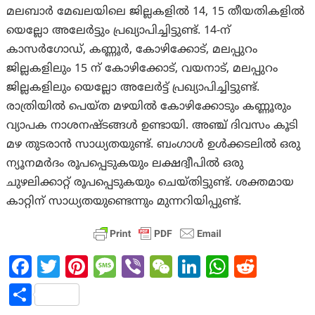
മലബാർ മേഖലയിലെ ജില്ലകളിൽ 14, 15 തീയതികളിൽ
യെല്ലോ അലേർട്ടും പ്രഖ്യാപിച്ചിട്ടുണ്ട്. 14-ന്
കാസർഗോഡ്, കണ്ണൂർ, കോഴിക്കോട്, മലപ്പുറം
ജില്ലകളിലും 15 ന് കോഴിക്കോട്, വയനാട്, മലപ്പുറം
ജില്ലകളിലും യെല്ലോ അലേർട്ട് പ്രഖ്യാപിച്ചിട്ടുണ്ട്.
രാത്രിയിൽ പെയ്ത മഴയിൽ കോഴിക്കോടും കണ്ണൂരും
വ്യാപക നാശനഷ്ടങ്ങൾ ഉണ്ടായി. അഞ്ച് ദിവസം കൂടി
മഴ തുടരാൻ സാധ്യതയുണ്ട്. ബംഗാൾ ഉൾക്കടലിൽ ഒരു
ന്യൂനമർദം രൂപപ്പെടുകയും ലക്ഷദ്വീപിൽ ഒരു
ചുഴലിക്കാറ്റ് രൂപപ്പെടുകയും ചെയ്തിട്ടുണ്ട്. ശക്തമായ
കാറ്റിന് സാധ്യതയുണ്ടെന്നും മുന്നറിയിപ്പുണ്ട്.
Fa
T
Pi
M
Vi
W
Li
W
R
ce
w
nt
es
b
e
n
h
e
S
b
itt
er
sa
er
C
ke
at
d