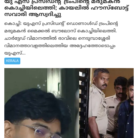
യു എസ് പ്രസിഡന്റ് ട്രംപിന്റെ മരുമകൻ
കൊച്ചിയിലെത്തി; കായലിൽ ഹൗസ്ബോട്ട്
സവാരി ആസ്വദിച്ചു
കൊച്ചി: യുഎസ് പ്രസിഡന്റ് ഡൊണാൾഡ് ട്രംപിന്റെ
മരുമകൻ മൈക്കൽ ബൗലോസ് കൊച്ചിയിലെത്തി.
ചാർട്ടേഡ് വിമാനത്തിൽ രാവിലെ നെടുമ്പാശ്ശേരി
വിമാനത്താവളത്തിലെത്തിയ അദ്ദേഹത്തോടൊപ്പം
യുഎസ്...
KERALA