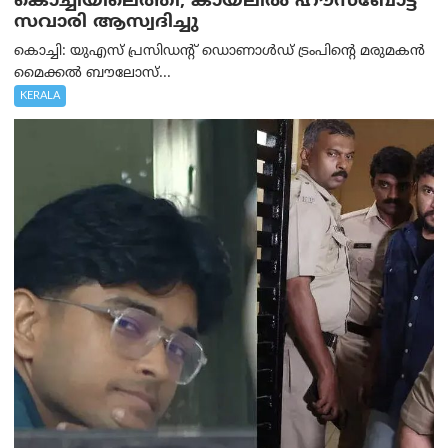
കൊച്ചിയിലെത്തി; കായലിൽ ഹൗസ്ബോട്ട്
സവാരി ആസ്വദിച്ചു
കൊച്ചി: യുഎസ് പ്രസിഡന്റ് ഡൊണാൾഡ് ട്രംപിന്റെ മരുമകൻ
മൈക്കൽ ബൗലോസ്...
KERALA