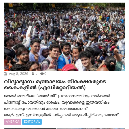
Aug 8, 2026
.
0
വിദ്യാഭ്യാസ മന്ത്രാലയം നിരക്ഷരരുടെ
കൈകളിൽ (എഡിറ്റോറിയല്‍)
ജന്തർ മന്തറിലെ “ജെൻ ജി” പ്രസ്ഥാനത്തിനും സർക്കാർ
പിന്നോട്ട് പോയതിനും ശേഷം, യുവാക്കളെ ഇത്രയധികം
കോപാകുലരാക്കാൻ കാരണമെന്താണെന്ന്
ആർ‌എസ്‌എസിനുള്ളിൽ ചർച്ചകൾ ആരംഭിച്ചിരിക്കുകയാണ്....
AMERICA
EDITORIAL