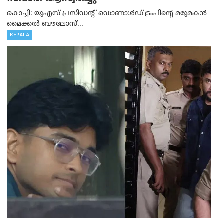
കൊച്ചി: യുഎസ് പ്രസിഡന്റ് ഡൊണാൾഡ് ട്രംപിന്റെ മരുമകൻ
മൈക്കൽ ബൗലോസ്...
KERALA