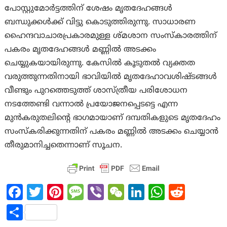
പോസ്റ്റുമോർട്ടത്തിന് ശേഷം മൃതദേഹങ്ങൾ
ബന്ധുക്കൾക്ക് വിട്ടു കൊടുത്തിരുന്നു. സാധാരണ
ഹൈന്ദവാചാരപ്രകാരമുള്ള ശ്മശാന സംസ്കാരത്തിന്
പകരം മൃതദേഹങ്ങൾ മണ്ണിൽ അടക്കം
ചെയ്യുകയായിരുന്നു. കേസിൽ കൂടുതൽ വ്യക്തത
വരുത്തുന്നതിനായി ഭാവിയിൽ മൃതദേഹാവശിഷ്ടങ്ങൾ
വീണ്ടും പുറത്തെടുത്ത് ശാസ്ത്രീയ പരിശോധന
നടത്തേണ്ടി വന്നാൽ പ്രയോജനപ്പെടട്ടെ എന്ന
മുൻകരുതലിന്റെ ഭാഗമായാണ് ദമ്പതികളുടെ മൃതദേഹം
സംസ്കരിക്കുന്നതിന് പകരം മണ്ണിൽ അടക്കം ചെയ്യാൻ
തീരുമാനിച്ചതെന്നാണ് സൂചന.
Fa
T
Pi
M
Vi
W
Li
W
R
ce
w
nt
es
b
e
n
h
e
S
b
itt
er
sa
er
C
ke
at
d