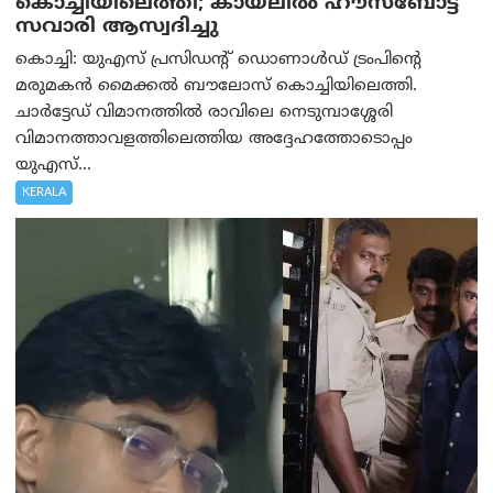
കൊച്ചിയിലെത്തി; കായലിൽ ഹൗസ്ബോട്ട്
സവാരി ആസ്വദിച്ചു
കൊച്ചി: യുഎസ് പ്രസിഡന്റ് ഡൊണാൾഡ് ട്രംപിന്റെ
മരുമകൻ മൈക്കൽ ബൗലോസ് കൊച്ചിയിലെത്തി.
ചാർട്ടേഡ് വിമാനത്തിൽ രാവിലെ നെടുമ്പാശ്ശേരി
വിമാനത്താവളത്തിലെത്തിയ അദ്ദേഹത്തോടൊപ്പം
യുഎസ്...
KERALA