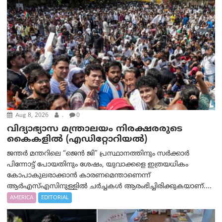
Aug 8, 2026
.
0
വിദ്യാഭ്യാസ മന്ത്രാലയം നിരക്ഷരരുടെ
കൈകളിൽ (എഡിറ്റോറിയല്‍)
ജന്തർ മന്തറിലെ “ജെൻ ജി” പ്രസ്ഥാനത്തിനും സർക്കാർ
പിന്നോട്ട് പോയതിനും ശേഷം, യുവാക്കളെ ഇത്രയധികം
കോപാകുലരാക്കാൻ കാരണമെന്താണെന്ന്
ആർ‌എസ്‌എസിനുള്ളിൽ ചർച്ചകൾ ആരംഭിച്ചിരിക്കുകയാണ്....
AMERICA
EDITORIAL