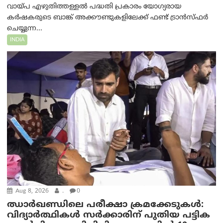
വായ്പ എഴുതിത്തള്ളൽ പദ്ധതി പ്രകാരം യോഗ്യരായ
കർഷകരുടെ ബാങ്ക് അക്കൗണ്ടുകളിലേക്ക് ഫണ്ട് ട്രാൻസ്ഫർ
ചെയ്യുന്ന...
INDIA
Aug 8, 2026
.
0
ഝാര്‍ഖണ്ഡിലെ പരീക്ഷാ ക്രമക്കേടുകള്‍:
വിദ്യാർത്ഥികൾ സർക്കാരിന് പുതിയ പട്ടിക