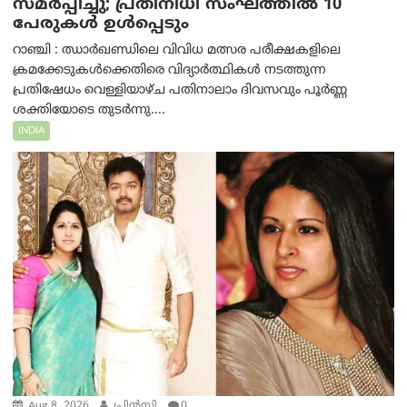
സമർപ്പിച്ചു; പ്രതിനിധി സംഘത്തിൽ 10
പേരുകൾ ഉൾപ്പെടും
റാഞ്ചി : ഝാർഖണ്ഡിലെ വിവിധ മത്സര പരീക്ഷകളിലെ
ക്രമക്കേടുകൾക്കെതിരെ വിദ്യാർത്ഥികൾ നടത്തുന്ന
പ്രതിഷേധം വെള്ളിയാഴ്ച പതിനാലാം ദിവസവും പൂർണ്ണ
ശക്തിയോടെ തുടർന്നു....
INDIA
Aug 8, 2026
പ്രിന്‍സി
0