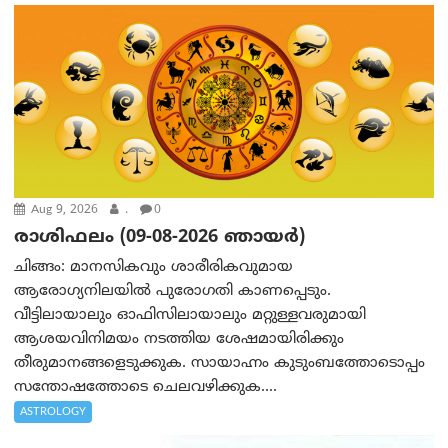
Aug 9, 2026
.
0
രാശിഫലം (09-08-2026 ഞായര്‍)
ചിങ്ങം: മാനസികവും ശാരീരികവുമായ
ആരോഗ്യനിലയിൽ പുരോഗതി കാണപ്പെടും.
വീട്ടിലായാലും ഓഫിസിലായാലും മറ്റുള്ളവരുമായി
ആശയവിനിമയം നടത്തിയ ശേഷമായിരിക്കും
തീരുമാനങ്ങളെടുക്കുക. സായാഹ്നം കുടുംബത്തോടൊപ്പം
സന്തോഷത്തോടെ ചെലവഴിക്കുക....
ASTROLOGY