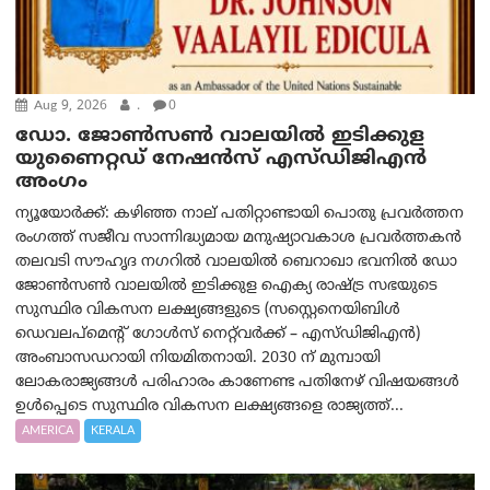
Aug 9, 2026
.
0
ഡോ. ജോൺസൺ വാലയിൽ ഇടിക്കുള
യുണൈറ്റഡ് നേഷൻസ് എസ്ഡിജിഎൻ
അംഗം
ന്യൂയോര്‍ക്ക്: കഴിഞ്ഞ നാല് പതിറ്റാണ്ടായി പൊതു പ്രവർത്തന
രംഗത്ത് സജീവ സാന്നിദ്ധ്യമായ മനുഷ്യാവകാശ പ്രവർത്തകൻ
തലവടി സൗഹൃദ നഗറിൽ വാലയിൽ ബെറാഖാ ഭവനിൽ ഡോ
ജോൺസൺ വാലയിൽ ഇടിക്കുള ഐക്യ രാഷ്ട്ര സഭയുടെ
സുസ്ഥിര വികസന ലക്ഷ്യങ്ങളുടെ (സസ്റ്റെനെയിബിൾ
ഡെവലപ്‌മെന്റ് ഗോൾസ് നെറ്റ്‌വർക്ക് – എസ്ഡിജിഎൻ)
അംബാസഡറായി നിയമിതനായി. 2030 ന് മുമ്പായി
ലോകരാജ്യങ്ങൾ പരിഹാരം കാണേണ്ട പതിനേഴ് വിഷയങ്ങൾ
ഉൾപ്പെടെ സുസ്ഥിര വികസന ലക്ഷ്യങ്ങളെ രാജ്യത്ത്...
AMERICA
KERALA