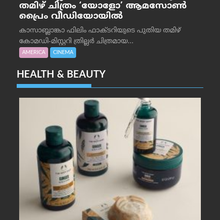
തമിഴ് ചിത്രം ‘യോളോ’ ആമസോൺ
പ്രൈം വീഡിയോയിൽ
കാസാബ്ലാങ്കാ ഫിലിം ഫാക്ടറിയുടെ പുതിയ തമിഴ്
കോമഡി-മിസ്റ്ററി ത്രില്ലർ ചിത്രമായ...
AMERICA
CINEMA
HEALTH & BEAUTY