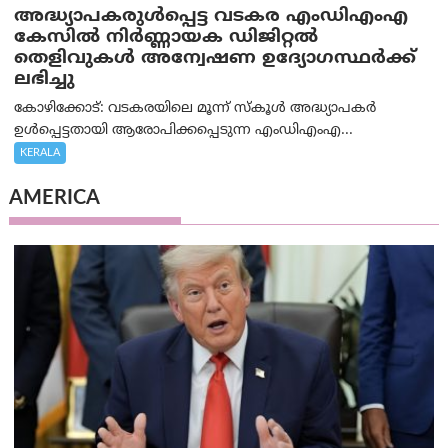
അദ്ധ്യാപകരുള്‍പ്പെട്ട വടകര എംഡി‌എം‌എ
കേസില്‍ നിര്‍ണ്ണായക ഡിജിറ്റല്‍
തെളിവുകള്‍ അന്വേഷണ ഉദ്യോഗസ്ഥര്‍ക്ക്
ലഭിച്ചു
കോഴിക്കോട്: വടകരയിലെ മൂന്ന് സ്കൂൾ അദ്ധ്യാപകർ
ഉൾപ്പെട്ടതായി ആരോപിക്കപ്പെടുന്ന എംഡിഎംഎ...
KERALA
AMERICA