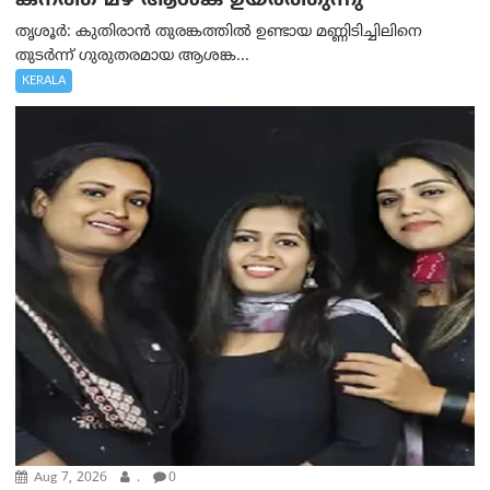
കനത്ത മഴ ആശങ്ക ഉയർത്തുന്നു
തൃശൂർ: കുതിരാൻ തുരങ്കത്തിൽ ഉണ്ടായ മണ്ണിടിച്ചിലിനെ
തുടർന്ന് ഗുരുതരമായ ആശങ്ക...
KERALA
Aug 7, 2026
.
0