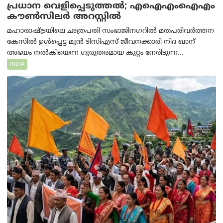
പ്രധാന വെളിപ്പെടുത്തൽ; എഐഎംഐഎം
കൗൺസിലർ അറസ്റ്റിൽ
മഹാരാഷ്ട്രയിലെ ഛത്രപതി സംഭാജിനഗറിൽ മതപരിവർത്തന
കേസിൽ ഉൾപ്പെട്ട മുൻ ടിസിഎസ് ജീവനക്കാരി നിദ ഖാന്
അഭയം നൽകിയെന്ന ഗുരുതരമായ കുറ്റം നേരിടുന്ന...
INDIA