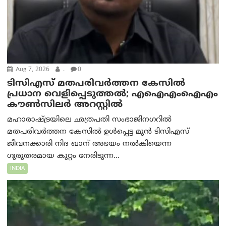
Aug 7, 2026
.
0
ടിസിഎസ് മതപരിവർത്തന കേസിൽ
പ്രധാന വെളിപ്പെടുത്തൽ; എഐഎംഐഎം
കൗൺസിലർ അറസ്റ്റിൽ
മഹാരാഷ്ട്രയിലെ ഛത്രപതി സംഭാജിനഗറിൽ
മതപരിവർത്തന കേസിൽ ഉൾപ്പെട്ട മുൻ ടിസിഎസ്
ജീവനക്കാരി നിദ ഖാന് അഭയം നൽകിയെന്ന
ഗുരുതരമായ കുറ്റം നേരിടുന്ന...
INDIA