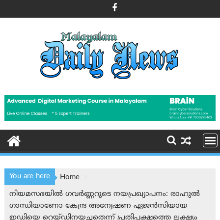
Skip
to
content
You are here
Home
നിയമസഭയില്‍ ഗവര്‍ണ്ണറുടെ നയപ്രഖ്യാപനം: രാഹുൽ
ഗാന്ധിയാണോ കേന്ദ്ര അന്വേഷണ ഏജന്‍സിയായ
ഇഡിയെ റെയ്ഡിനയച്ചതെന്ന് പ്രതിപക്ഷത്തെ ലക്ഷ്യം