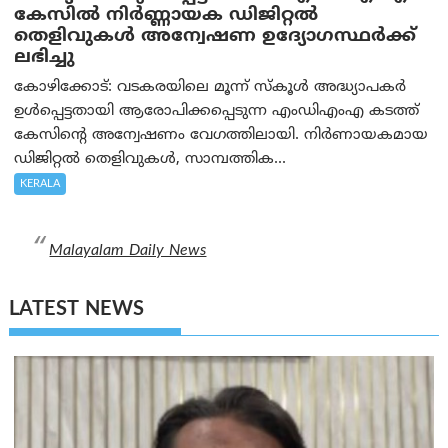
കേസില്‍ നിര്‍ണ്ണായക ഡിജിറ്റല്‍
തെളിവുകള്‍ അന്വേഷണ ഉദ്യോഗസ്ഥര്‍ക്ക്
ലഭിച്ചു
കോഴിക്കോട്: വടകരയിലെ മൂന്ന് സ്കൂൾ അദ്ധ്യാപകർ
ഉൾപ്പെട്ടതായി ആരോപിക്കപ്പെടുന്ന എംഡിഎംഎ കടത്ത്
കേസിന്റെ അന്വേഷണം വേഗത്തിലായി. നിർണായകമായ
ഡിജിറ്റൽ തെളിവുകൾ, സാമ്പത്തിക...
KERALA
Malayalam Daily News
LATEST NEWS