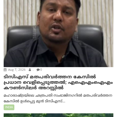
Aug 7, 2026
.
0
ടിസിഎസ് മതപരിവർത്തന കേസിൽ
പ്രധാന വെളിപ്പെടുത്തൽ; എഐഎംഐഎം
കൗൺസിലർ അറസ്റ്റിൽ
മഹാരാഷ്ട്രയിലെ ഛത്രപതി സംഭാജിനഗറിൽ മതപരിവർത്തന
കേസിൽ ഉൾപ്പെട്ട മുൻ ടിസിഎസ്...
INDIA