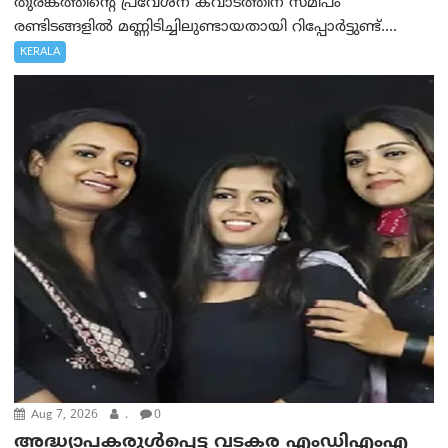
തുരങ്കത്തിന്റെ പ്രവേശന കവാടത്തിന് സമീപം
രണ്ടിടങ്ങളിൽ മണ്ണിടിച്ചിലുണ്ടായതായി റിപ്പോർട്ടുണ്ട്....
KERALA
Aug 7, 2026
.
0
അദ്ധ്യാപകരുള്‍പ്പെട്ട വടകര എംഡി‌എം‌എ