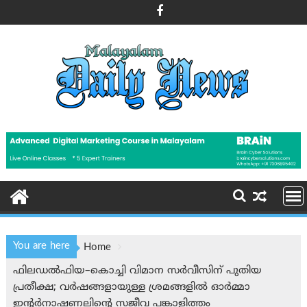
Skip
to
content
You are here
Home
ഫിലഡൽഫിയ–കൊച്ചി വിമാന സർവീസിന് പുതിയ
പ്രതീക്ഷ; വർഷങ്ങളായുള്ള ശ്രമങ്ങളിൽ ഓർമ്മാ
ഇൻ്റർനാഷണലിന്റെ സജീവ പങ്കാളിത്തം