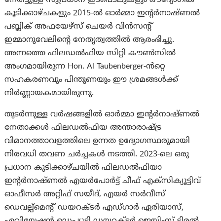
നേരിട്ടുള്ള സുപ്രധാന ഇടപെടലുകളും ഔദ്യോഗിക
കൂടിക്കാഴ്ചകളും 2015-ൽ ഓർമ്മാ ഇൻ്റർനാഷ്ണൽ
പബ്ലിക് അഫയേഴ്സ് ചെയർ വിൻസൻ്റ്
ഇമ്മാനുവേലിൻ്റെ നേതൃത്വത്തിൽ ആരംഭിച്ചു.
അന്നത്തെ ഫിലഡൽഫിയ സിറ്റി കൗൺസിൽ
അംഗമായിരുന്ന Hon. Al Taubenberger-ൻറ്റെ
സഹകരണവും പിന്തുണയും ഈ ശ്രമങ്ങൾക്ക്
നിർണ്ണായകമായിരുന്നു.
തുടർന്നുള്ള വർഷങ്ങളിൽ ഓർമ്മാ ഇൻ്റർനാഷ്ണൽ
നേതാക്കൾ ഫിലഡൽഫിയ അന്താരാഷ്ട്ര
വിമാനത്താവളത്തിലെ ഉന്നത ഉദ്യോഗസ്ഥരുമായി
നിരവധി തവണ ചർച്ചകൾ നടത്തി. 2023-ലെ ഒരു
പ്രധാന കൂടിക്കാഴ്ചയിൽ ഫിലഡൽഫിയാ
ഇൻ്റർനാഷ്ണൽ എയർപോർട്ട് ചീഫ് എക്സിക്യൂട്ടിവ്
ഓഫീസർ അറ്റിഫ് സയീദ്, എയർ സർവീസ്
ഡെവല്പ്മെൻ്റ് ഡയറക്ടർ എഡ്ഗാർ ഏരിയാസ്,