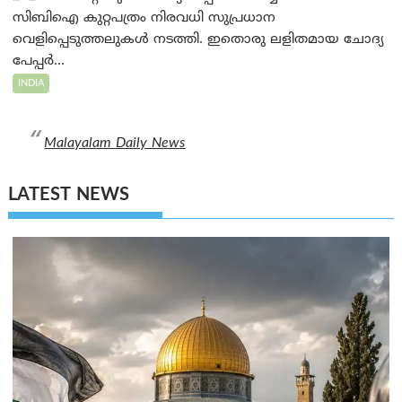
സിബിഐ കുറ്റപത്രം നിരവധി സുപ്രധാന
വെളിപ്പെടുത്തലുകൾ നടത്തി. ഇതൊരു ലളിതമായ ചോദ്യ
പേപ്പർ...
INDIA
Malayalam Daily News
LATEST NEWS