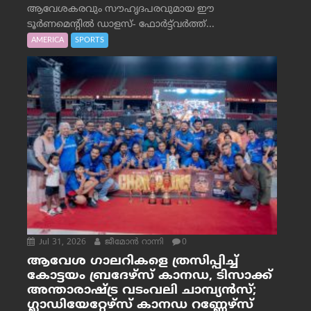
ആവേശകരവും സൗഹൃദപരവുമായ ഈ
ടൂർണമെന്റിൽ ഡാളസ്- ഫോർട്ട്‌വര്‍ത്ത്...
AMERICA
SPORTS
Jul 31, 2026
ജീമോന്‍ റാന്നി
0
ആവേശ ഗാലറികളെ ത്രസിപ്പിച്ച്
കോട്ടയം ബ്രദേഴ്‌സ് കാനഡ, ടിസാക്ക്
അന്താരാഷ്ട്ര വടംവലി ചാമ്പ്യന്‍സ്;
ഗ്ലാഡിയേറ്റേഴ്‌സ് കാനഡ റണ്ണേഴ്‌സ്