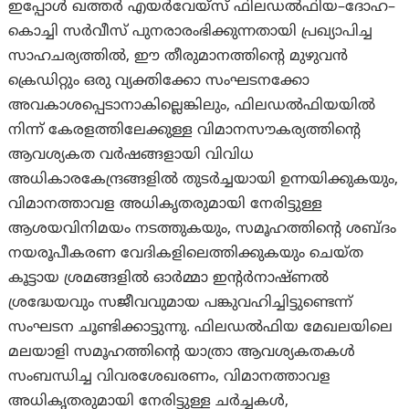
ഇപ്പോൾ ഖത്തർ എയർവേയ്സ് ഫിലഡൽഫിയ–ദോഹ–
കൊച്ചി സർവീസ് പുനരാരംഭിക്കുന്നതായി പ്രഖ്യാപിച്ച
സാഹചര്യത്തിൽ, ഈ തീരുമാനത്തിന്റെ മുഴുവൻ
ക്രെഡിറ്റും ഒരു വ്യക്തിക്കോ സംഘടനക്കോ
അവകാശപ്പെടാനാകില്ലെങ്കിലും, ഫിലഡൽഫിയയിൽ
നിന്ന് കേരളത്തിലേക്കുള്ള വിമാനസൗകര്യത്തിന്റെ
ആവശ്യകത വർഷങ്ങളായി വിവിധ
അധികാരകേന്ദ്രങ്ങളിൽ തുടർച്ചയായി ഉന്നയിക്കുകയും,
വിമാനത്താവള അധികൃതരുമായി നേരിട്ടുള്ള
ആശയവിനിമയം നടത്തുകയും, സമൂഹത്തിന്റെ ശബ്ദം
നയരൂപീകരണ വേദികളിലെത്തിക്കുകയും ചെയ്ത
കൂട്ടായ ശ്രമങ്ങളിൽ ഓർമ്മാ ഇൻ്റർനാഷ്ണൽ
ശ്രദ്ധേയവും സജീവവുമായ പങ്കുവഹിച്ചിട്ടുണ്ടെന്ന്
സംഘടന ചൂണ്ടിക്കാട്ടുന്നു. ഫിലഡൽഫിയ മേഖലയിലെ
മലയാളി സമൂഹത്തിന്റെ യാത്രാ ആവശ്യകതകൾ
സംബന്ധിച്ച വിവരശേഖരണം, വിമാനത്താവള
അധികൃതരുമായി നേരിട്ടുള്ള ചർച്ചകൾ,