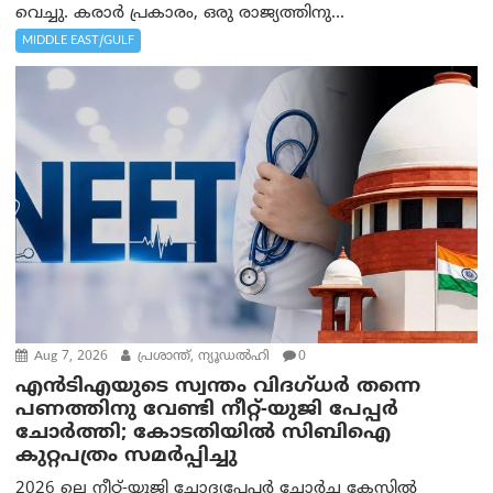
വെച്ചു. കരാർ പ്രകാരം, ഒരു രാജ്യത്തിനു...
MIDDLE EAST/GULF
Aug 7, 2026
പ്രശാന്ത്, ന്യൂഡല്‍ഹി
0
എൻ‌ടി‌എയുടെ സ്വന്തം വിദഗ്ധർ തന്നെ
പണത്തിനു വേണ്ടി നീറ്റ്-യു‌ജി പേപ്പർ
ചോർത്തി; കോടതിയില്‍ സിബിഐ
കുറ്റപത്രം സമര്‍പ്പിച്ചു
2026 ലെ നീറ്റ്-യുജി ചോദ്യപേപ്പർ ചോർച്ച കേസിൽ