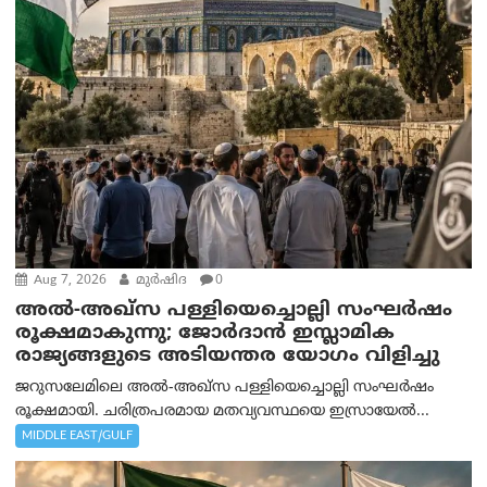
Aug 7, 2026
മുര്‍ഷിദ
0
അൽ-അഖ്‌സ പള്ളിയെച്ചൊല്ലി സംഘർഷം
രൂക്ഷമാകുന്നു; ജോർദാൻ ഇസ്ലാമിക
രാജ്യങ്ങളുടെ അടിയന്തര യോഗം വിളിച്ചു
ജറുസലേമിലെ അൽ-അഖ്‌സ പള്ളിയെച്ചൊല്ലി സംഘർഷം
രൂക്ഷമായി. ചരിത്രപരമായ മതവ്യവസ്ഥയെ ഇസ്രായേൽ...
MIDDLE EAST/GULF