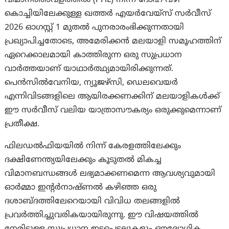
വിമാനത്താവളത്തിൽ (PHL) നിന്ന് ദോഹ വഴി
കൊച്ചിയിലേക്കുള്ള ഖത്തർ എയർവേയ്സ് സർവീസ്
2026 ഓഗസ്റ്റ് 1 മുതൽ പുനരാരംഭിക്കുന്നതായി
പ്രഖ്യാപിച്ചതോടെ, അമേരിക്കൻ മലയാളി സമൂഹത്തിന്
ഏറെക്കാലമായി കാത്തിരുന്ന ഒരു സുപ്രധാന
വാർത്തയാണ് യാഥാർത്ഥ്യമായിരിക്കുന്നത്.
പെൻസിൽവേനിയ, ന്യൂജഴ്‌സി, ഡെലവെയർ
എന്നിവിടങ്ങളിലെ ആയിരക്കണക്കിന് മലയാളികൾക്ക്
ഈ സർവീസ് വലിയ യാത്രാസൗകര്യം ഒരുക്കുമെന്നാണ്
പ്രതീക്ഷ.
ഫിലഡൽഫിയയിൽ നിന്ന് കേരളത്തിലേക്കും
ദക്ഷിണേന്ത്യയിലേക്കും കൂടുതൽ മികച്ച
വിമാനബന്ധങ്ങൾ ലഭ്യമാക്കണമെന്ന ആവശ്യവുമായി
ഓർമ്മാ ഇൻ്റർനാഷ്ണൽ കഴിഞ്ഞ ഒരു
ദശാബ്ദത്തിലേറെയായി വിവിധ തലങ്ങളിൽ
പ്രവർത്തിച്ചുവരികയായിരുന്നു. ഈ വിഷയത്തിൽ