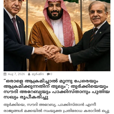
Aug 7, 2026
മുര്‍ഷിദ
0
“ഒരാളെ ആക്രമിച്ചാല്‍ മൂന്നു പേരെയും
ആക്രമിക്കുന്നതിന് തുല്യം”; തുർക്കിയെയും
സൗദി അറേബ്യയും പാക്കിസ്താനും പുതിയ
സഖ്യം രൂപീകരിച്ചു
തുർക്കിയെ, സൗദി അറേബ്യ, പാക്കിസ്താന്‍ എന്നീ
രാജ്യങ്ങൾ മക്കയിൽ സംയുക്ത പ്രതിരോധ കരാറിൽ ഒപ്പു