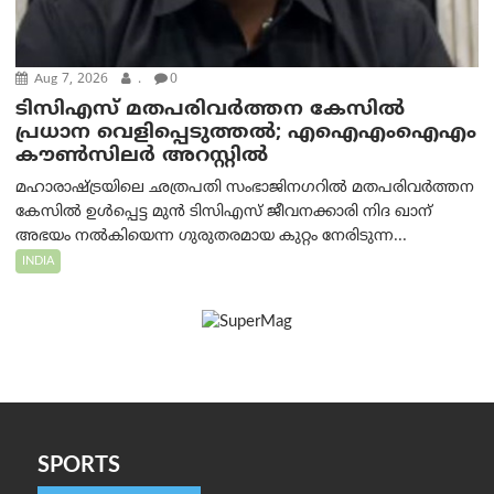
Aug 7, 2026
.
0
ടിസിഎസ് മതപരിവർത്തന കേസിൽ
പ്രധാന വെളിപ്പെടുത്തൽ; എഐഎംഐഎം
കൗൺസിലർ അറസ്റ്റിൽ
മഹാരാഷ്ട്രയിലെ ഛത്രപതി സംഭാജിനഗറിൽ മതപരിവർത്തന
കേസിൽ ഉൾപ്പെട്ട മുൻ ടിസിഎസ് ജീവനക്കാരി നിദ ഖാന്
അഭയം നൽകിയെന്ന ഗുരുതരമായ കുറ്റം നേരിടുന്ന...
INDIA
SPORTS