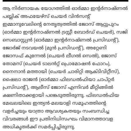
ആ നിർണായക യോഗത്തിൽ ഓർമ്മാ ഇൻ്റർനാഷ്ണൽ
പബ്ലിക് അഫയേഴ്സ് ചെയർ വിൻസൻ്റ്
ഇമ്മാനുവേലിൻ്റെ നേതൃത്വത്തിൽ ജോസ് ആറ്റുപുറം
(ഓർമ്മാ ഇൻ്റർനാഷ്ണൽ ട്രസ്റ്റീ ബോർഡ് ചെയർ), സജി
സെബാസ്റ്റ്യൻ (ഓർമ്മാ ഇൻ്റർനാഷ്ണൽ പ്രസിഡൻ്റ്),
ജോർജ് നടവയൽ (മുൻ പ്രസിഡൻ്റ്), അറ്റേണി
ജോസഫ് കുന്നേൽ (ചെയർ ലീഗൽ സെൽ), ജോസ്
തോമസ് (ചെയർ ടാലൻറ്റ് പ്രൊമോഷൻ ഫോറം),
നൈനാൻ മത്തായി (ചെയർ ചാരിറ്റി ആക്ടിവിറ്റീസ്),
ഷൈലാ രാജൻ (ഓർമ്മാ ഫിലഡൽഫിയാ ചാപ്‌റ്റർ
പ്രസിഡൻ്റ്), ആലീസ് ജോസ് എന്നിവർ മീറ്റിങ്ങിൽ
ക്ഷണിതാക്കളായി പങ്കെടുത്തിരുന്നു. ഫിലഡൽഫിയ
മേഖലയിലെ ഇന്ത്യൻ-മലയാളി സമൂഹത്തിന്റെ
വളർച്ചയും യാത്രാ ആവശ്യകതയും സംബന്ധിച്ച
വിവരങ്ങൾ ഈ പ്രതിനിധിസംഘം വിമാനത്താവള
അധികൃതർക്ക് സമർപ്പിച്ചിരുന്നു.