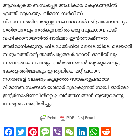
ആവശ്യകത ബന്ധപ്പെട്ട അധികാര കേന്ദ്രങ്ങളിൽ
എത്തിക്കുകയും, വിമാന സർവീസ്
വികസനത്തിനായുള്ള സംവാദങ്ങൾക്ക് പ്രചോദനവും
ഗതിവേഗവും നൽകുന്നതിൽ ഒരു സുപ്രധാന പങ്ക്
വഹിക്കാനായതിൽ ഓർമ്മാ ഇൻ്റർനാഷ്ണൽ
അഭിമാനിക്കുന്നു. ഫിലഡൽഫിയ മേഖലയിലെ മലയാളി
സമൂഹത്തിന്റെ താൽപര്യങ്ങൾക്കായി ഭാവിയിലും
സമാനമായ പൊതുപ്രവർത്തനങ്ങൾ തുടരുമെന്നും,
കേരളത്തിലേക്കും ഇന്ത്യയിലെ മറ്റ് പ്രധാന
നഗരങ്ങളിലേക്കും കൂടുതൽ സൗകര്യപ്രദമായ
വിമാനബന്ധങ്ങൾ യാഥാർഥ്യമാകുന്നതിനായി ഓർമ്മാ
ഇൻ്റർനാഷ്ണലിൻറ്റെ പ്രവർത്തനങ്ങൾ തുടരുമെന്നു
നേതൃത്വം അറിയിച്ചു.
Fa
T
Pi
M
Vi
W
Li
W
R