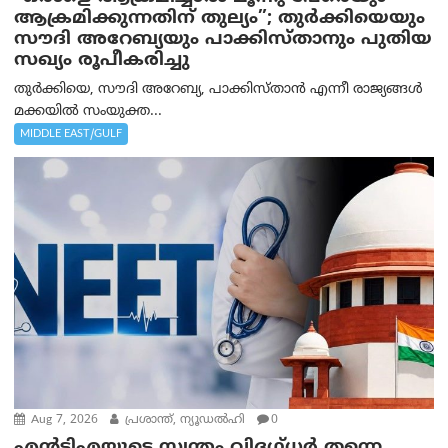
ആക്രമിക്കുന്നതിന് തുല്യം”; തുർക്കിയെയും
സൗദി അറേബ്യയും പാക്കിസ്താനും പുതിയ
സഖ്യം രൂപീകരിച്ചു
തുർക്കിയെ, സൗദി അറേബ്യ, പാക്കിസ്താന്‍ എന്നീ രാജ്യങ്ങൾ
മക്കയിൽ സംയുക്ത...
MIDDLE EAST/GULF
Aug 7, 2026
പ്രശാന്ത്, ന്യൂഡല്‍ഹി
0
എൻ‌ടി‌എയുടെ സ്വന്തം വിദഗ്ധർ തന്നെ