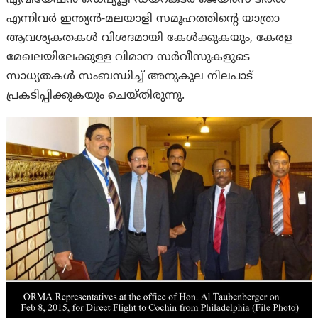
ഏവിയേഷൻ ഡെപ്യൂട്ടി ഡയറക്ടർ ജെയിംസ് ടിരൽ
എന്നിവർ ഇന്ത്യൻ-മലയാളി സമൂഹത്തിന്റെ യാത്രാ
ആവശ്യകതകൾ വിശദമായി കേൾക്കുകയും, കേരള
മേഖലയിലേക്കുള്ള വിമാന സർവീസുകളുടെ
സാധ്യതകൾ സംബന്ധിച്ച് അനുകൂല നിലപാട്
പ്രകടിപ്പിക്കുകയും ചെയ്തിരുന്നു.