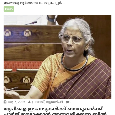
ഇതൊരു ലളിതമായ ചോദ്യ പേപ്പർ...
INDIA
Aug 7, 2026
പ്രശാന്ത്, ന്യൂഡല്‍ഹി
0
യുപിഐ ഇടപാടുകൾക്ക് ബാങ്കുകൾക്ക്
ചാർജ് ഈടാക്കാൻ അനുവദിക്കുന്ന ബിൽ