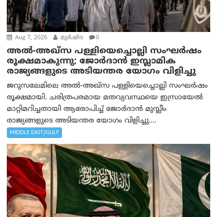
Aug 7, 2026
മുര്‍ഷിദ
0
അൽ-അഖ്‌സ പള്ളിയെച്ചൊല്ലി സംഘർഷം
രൂക്ഷമാകുന്നു; ജോർദാൻ ഇസ്ലാമിക
രാജ്യങ്ങളുടെ അടിയന്തര യോഗം വിളിച്ചു
ജറുസലേമിലെ അൽ-അഖ്‌സ പള്ളിയെച്ചൊല്ലി സംഘർഷം
രൂക്ഷമായി. ചരിത്രപരമായ മതവ്യവസ്ഥയെ ഇസ്രായേൽ
മാറ്റിമറിച്ചതായി ആരോപിച്ച് ജോർദാൻ മുസ്ലീം
രാജ്യങ്ങളുടെ അടിയന്തര യോഗം വിളിച്ചു....
MIDDLE EAST/GULF