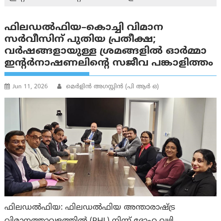
ഫിലഡൽഫിയ–കൊച്ചി വിമാന
സർവീസിന് പുതിയ പ്രതീക്ഷ;
വർഷങ്ങളായുള്ള ശ്രമങ്ങളിൽ ഓർമ്മാ
ഇൻ്റർനാഷണലിന്റെ സജീവ പങ്കാളിത്തം
Jun 11, 2026
മെർളിൻ അഗസ്റ്റിൻ (പി ആർ ഒ)
ഫിലഡൽഫിയ: ഫിലഡൽഫിയ അന്താരാഷ്ട്ര