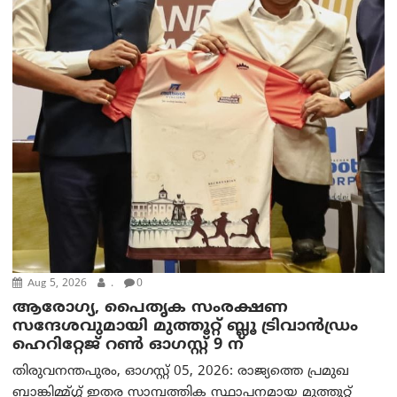
Aug 5, 2026
.
0
ആരോഗ്യ, പൈതൃക സംരക്ഷണ
സന്ദേശവുമായി മുത്തൂറ്റ് ബ്ലൂ ട്രിവാൻഡ്രം
ഹെറിറ്റേജ് റൺ ഓഗസ്റ്റ് 9 ന്
തിരുവനന്തപുരം, ഓഗസ്റ്റ് 05, 2026: രാജ്യത്തെ പ്രമുഖ
ബാങ്കിമ്മ്ഗ്ഗ് ഇതര സാമ്പത്തിക സ്ഥാപനമായ മുത്തൂറ്റ്