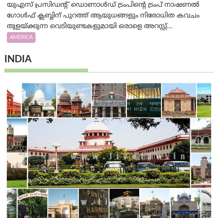
യുഎസ് പ്രസിഡന്റ് ഡൊണാൾഡ് ട്രംപിന്റെ ട്രംപ് നാഷണൽ
ഗോൾഫ് ക്ലബ്ബിന് പുറത്ത് ആയുധങ്ങളും നിരോധിത കവചം
തുളയ്ക്കുന്ന വെടിയുണ്ടകളുമായി ഒരാളെ അറസ്റ്റ്...
AMERICA
INDIA