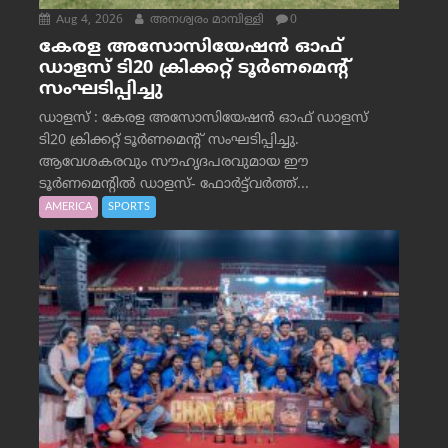
Aug 4, 2026
അനശ്വരം മാമ്പിള്ളി
0
കേരള അസോസിയേഷൻ ഓഫ്
ഡാളസ് ടി20 ക്രിക്കറ്റ് ടൂർണമെന്റ്
സംഘടിപ്പിച്ചു
ഡാളസ് : കേരള അസോസിയേഷൻ ഓഫ് ഡാളസ്
ടി20 ക്രിക്കറ്റ് ടൂർണമെന്റ് സംഘടിപ്പിച്ചു.
ആവേശകരവും സൗഹൃദപരവുമായ ഈ
ടൂർണമെന്റിൽ ഡാളസ്- ഫോർട്ട്‌വര്‍ത്ത്...
AMERICA
SPORTS