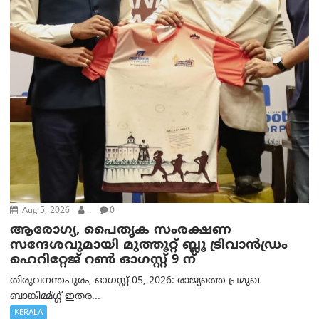
Aug 5, 2026
.
0
ആരോഗ്യ, പൈതൃക സംരക്ഷണ
സന്ദേശവുമായി മുത്തൂറ്റ് ബ്ലൂ ട്രിവാൻഡ്രം
ഹെറിറ്റേജ് റൺ ഓഗസ്റ്റ് 9 ന്
തിരുവനന്തപുരം, ഓഗസ്റ്റ് 05, 2026: രാജ്യത്തെ പ്രമുഖ
ബാങ്കിമ്മ്ഗ്ഗ് ഇതര...
KERALA