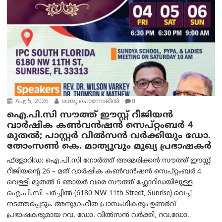
Aug 5, 2026
രാജു പൊന്നോലിൽ
0
ഐ.പി.സി സൗത്ത് ഈസ്റ്റ് റീജിയൻ
വാർഷിക കൺവൻഷൻ സെപ്റ്റംബർ 4
മുതൽ; പാസ്റ്റർ വിൽസൻ വർക്കിയും ഡോ.
തോംസൺ കെ. മാത്യൂവും മുഖ്യ പ്രഭാഷകർ
ഫ്ളോറിഡ: ഐ.പി.സി നോർത്ത് അമേരിക്കൻ സൗത്ത് ഈസ്റ്റ്
റീജിയന്റെ 26 – മത് വാർഷിക കൺവൻഷൻ സെപ്റ്റംബർ 4
വെള്ളി മുതൽ 6 ഞായർ വരെ സൗത്ത് ഫ്ലോറിഡയിലുള്ള
ഐ.പി.സി ചർച്ചിൽ (6180 NW 11th Street, Sunrise) വെച്ച്
നടത്തപ്പെടും. അനുഗ്രഹീത പ്രാസംഗികരും ഉണർവ്
പ്രഭാഷകരുമായ റവ. ഡോ. വിൽസൻ വർക്കി, റവ.ഡോ.