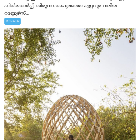
ഫിൻകോർപ്പ്, തിരുവനന്തപുരത്തെ ഏറ്റവും വലിയ
റണ്ണേഴ്‌സ്...
KERALA