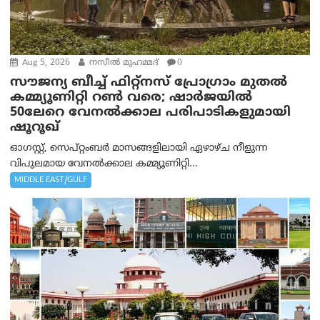
Aug 5, 2026
നസീല്‍ മുഹമ്മദ്
0
സൗജന്യ ബീച്ച് ഫിറ്റ്നസ് പ്രോ​ഗ്രാം മുതൽ
കമ്മ്യൂണിറ്റി റൺ വരെ; ഷാർജയിൽ
50ലേറെ വേനൽക്കാല പരിപാടികളുമായി
ഷൂറൂഖ്
ഓഗസ്റ്റ്, സെപ്റ്റംബർ മാസങ്ങളിലായി ഏഴാഴ്ച നീളുന്ന
വിപുലമായ വേനൽക്കാല കമ്മ്യൂണിറ്റി...
MIDDLE EAST/GULF