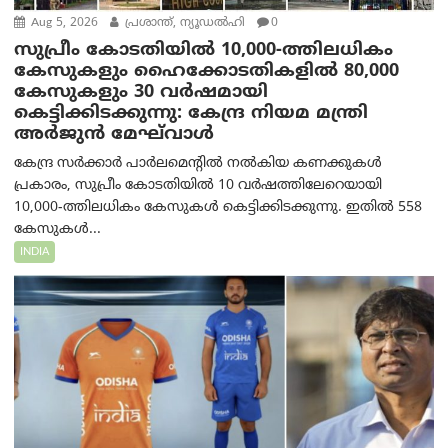
Aug 5, 2026
പ്രശാന്ത്, ന്യൂഡല്‍ഹി
0
സുപ്രീം കോടതിയിൽ 10,000-ത്തിലധികം
കേസുകളും ഹൈക്കോടതികളിൽ 80,000
കേസുകളും 30 വർഷമായി
കെട്ടിക്കിടക്കുന്നു: കേന്ദ്ര നിയമ മന്ത്രി
അര്‍ജുന്‍ മേഘ്‌വാള്‍
കേന്ദ്ര സർക്കാർ പാർലമെന്റിൽ നൽകിയ കണക്കുകൾ
പ്രകാരം, സുപ്രീം കോടതിയിൽ 10 വർഷത്തിലേറെയായി
10,000-ത്തിലധികം കേസുകൾ കെട്ടിക്കിടക്കുന്നു. ഇതിൽ 558
കേസുകൾ...
INDIA