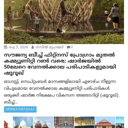
Aug 5, 2026
നസീല്‍ മുഹമ്മദ്
0
സൗജന്യ ബീച്ച് ഫിറ്റ്നസ് പ്രോ​ഗ്രാം മുതൽ
കമ്മ്യൂണിറ്റി റൺ വരെ; ഷാർജയിൽ
50ലേറെ വേനൽക്കാല പരിപാടികളുമായി
ഷൂറൂഖ്
ഓഗസ്റ്റ്, സെപ്റ്റംബർ മാസങ്ങളിലായി ഏഴാഴ്ച നീളുന്ന
വിപുലമായ വേനൽക്കാല കമ്മ്യൂണിറ്റി പരിപാടികൾ
ഒരുക്കി ഷാർജ നിക്ഷേപ വികസന അതോറിറ്റി (ഷൂറൂഖ്).
ബീച്ച്...
MIDDLE EAST/GULF