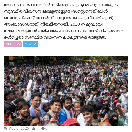
ജോൺസൺ വാലയിൽ ഇടിക്കുള ഐക്യ രാഷ്ട്ര സഭയുടെ
സുസ്ഥിര വികസന ലക്ഷ്യങ്ങളുടെ (സസ്റ്റെനെയിബിൾ
ഡെവലപ്‌മെന്റ് ഗോൾസ് നെറ്റ്‌വർക്ക് – എസ്ഡിജിഎൻ)
അംബാസഡറായി നിയമിതനായി. 2030 ന് മുമ്പായി
ലോകരാജ്യങ്ങൾ പരിഹാരം കാണേണ്ട പതിനേഴ് വിഷയങ്ങൾ
ഉൾപ്പെടെ സുസ്ഥിര വികസന ലക്ഷ്യങ്ങളെ രാജ്യത്ത്...
AMERICA
KERALA
Aug 8, 2026
.
0