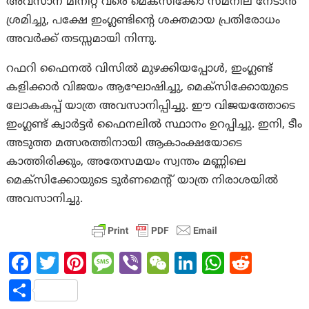
അവസാന മിനിറ്റ് വരെ മെക്സിക്കോ സമനില നേടാൻ
ശ്രമിച്ചു, പക്ഷേ ഇംഗ്ലണ്ടിന്റെ ശക്തമായ പ്രതിരോധം
അവർക്ക് തടസ്സമായി നിന്നു.
റഫറി ഫൈനൽ വിസിൽ മുഴക്കിയപ്പോൾ, ഇംഗ്ലണ്ട്
കളിക്കാർ വിജയം ആഘോഷിച്ചു, മെക്സിക്കോയുടെ
ലോകകപ്പ് യാത്ര അവസാനിപ്പിച്ചു. ഈ വിജയത്തോടെ
ഇംഗ്ലണ്ട് ക്വാർട്ടർ ഫൈനലിൽ സ്ഥാനം ഉറപ്പിച്ചു. ഇനി, ടീം
അടുത്ത മത്സരത്തിനായി ആകാംക്ഷയോടെ
കാത്തിരിക്കും, അതേസമയം സ്വന്തം മണ്ണിലെ
മെക്സിക്കോയുടെ ടൂർണമെന്റ് യാത്ര നിരാശയിൽ
അവസാനിച്ചു.
Fa
T
Pi
M
Vi
W
Li
W
R
ce
w
nt
es
b
e
n
h
e
S
b
itt
er
sa
er
C
ke
at
d