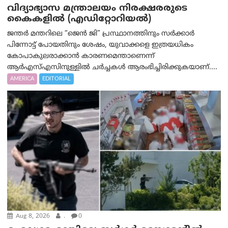
വിദ്യാഭ്യാസ മന്ത്രാലയം നിരക്ഷരരുടെ
കൈകളിൽ (എഡിറ്റോറിയല്‍)
ജന്തർ മന്തറിലെ “ജെൻ ജി” പ്രസ്ഥാനത്തിനും സർക്കാർ
പിന്നോട്ട് പോയതിനും ശേഷം, യുവാക്കളെ ഇത്രയധികം
കോപാകുലരാക്കാൻ കാരണമെന്താണെന്ന്
ആർ‌എസ്‌എസിനുള്ളിൽ ചർച്ചകൾ ആരംഭിച്ചിരിക്കുകയാണ്....
AMERICA
EDITORIAL
Aug 8, 2026
.
0