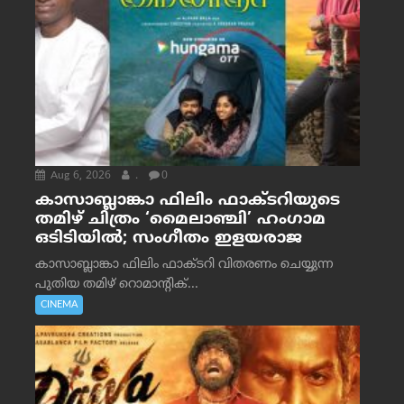
Aug 6, 2026
.
0
കാസാബ്ലാങ്കാ ഫിലിം ഫാക്ടറിയുടെ
തമിഴ് ചിത്രം ‘മൈലാഞ്ചി’ ഹംഗാമ
ഒടിടിയിൽ; സംഗീതം ഇളയരാജ
കാസാബ്ലാങ്കാ ഫിലിം ഫാക്ടറി വിതരണം ചെയ്യുന്ന
പുതിയ തമിഴ് റൊമാന്റിക്...
CINEMA