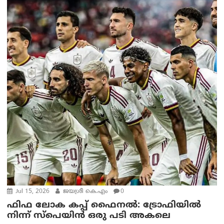
Jul 15, 2026
ജയശ്രീ കെ.എം
0
ഫിഫ ലോക കപ്പ് ഫൈനൽ: ട്രോഫിയിൽ
നിന്ന് സ്പെയിൻ ഒരു പടി അകലെ