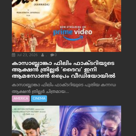
Jul 23, 2026
.
0
കാസാബ്ലാങ്കാ ഫിലിം ഫാക്ടറിയുടെ
ആക്ഷൻ ത്രില്ലർ ‘ദൈവ’ ഇനി
ആമസോൺ പ്രൈം വീഡിയോയിൽ
കാസാബ്ലാങ്കാ ഫിലിം ഫാക്ടറിയുടെ പുതിയ കന്നഡ
ആക്ഷൻ ത്രില്ലർ ചിത്രമായ...
AMERICA
CINEMA