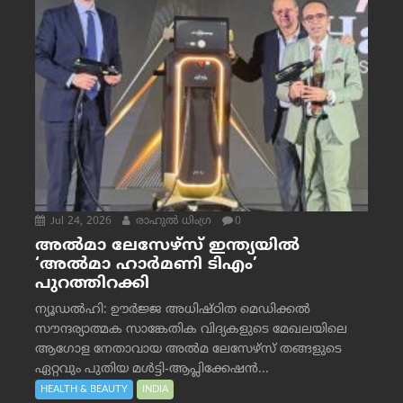
Jul 24, 2026
രാഹുല്‍ ധിംഗ്ര
0
അൽമാ ലേസേഴ്സ് ഇന്ത്യയിൽ
‘അൽമാ ഹാർമണി ടിഎം’
പുറത്തിറക്കി
ന്യൂഡൽഹി: ഊർജ്ജ അധിഷ്ഠിത മെഡിക്കൽ
സൗന്ദര്യാത്മക സാങ്കേതിക വിദ്യകളുടെ മേഖലയിലെ
ആഗോള നേതാവായ അൽമ ലേസേഴ്സ് തങ്ങളുടെ
ഏറ്റവും പുതിയ മൾട്ടി-ആപ്ലിക്കേഷൻ...
HEALTH & BEAUTY
INDIA