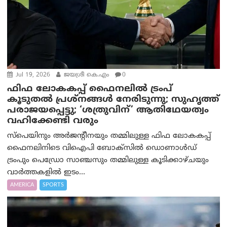
Jul 19, 2026
ജയശ്രീ കെ.എം
0
ഫിഫ ലോകകപ്പ് ഫൈനലിൽ ട്രംപ്
കൂടുതൽ പ്രശ്‌നങ്ങൾ നേരിടുന്നു; സുഹൃത്ത്
പരാജയപ്പെട്ടു; ‘ശത്രുവിന്’ ആതിഥേയത്വം
വഹിക്കേണ്ടി വരും
സ്പെയിനും അർജന്റീനയും തമ്മിലുള്ള ഫിഫ ലോകകപ്പ്
ഫൈനലിനിടെ വിഐപി ബോക്സിൽ ഡൊണാൾഡ്
ട്രംപും പെഡ്രോ സാഞ്ചസും തമ്മിലുള്ള കൂടിക്കാഴ്ചയും
വാർത്തകളിൽ ഇടം...
AMERICA
SPORTS