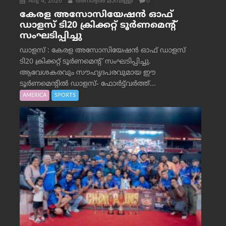
Aug 4, 2026
അനശ്വരം മാമ്പിള്ളി
0
കേരള അസോസിയേഷൻ ഓഫ്
ഡാളസ് ടി20 ക്രിക്കറ്റ് ടൂർണമെന്റ്
സംഘടിപ്പിച്ചു
ഡാളസ് : കേരള അസോസിയേഷൻ ഓഫ് ഡാളസ്
ടി20 ക്രിക്കറ്റ് ടൂർണമെന്റ് സംഘടിപ്പിച്ചു.
ആവേശകരവും സൗഹൃദപരവുമായ ഈ
ടൂർണമെന്റിൽ ഡാളസ്- ഫോർട്ട്‌വര്‍ത്ത്...
AMERICA
SPORTS