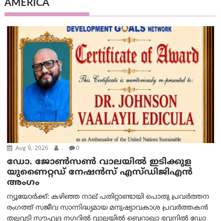
AMERICA
Aug 9, 2026
.
0
ഡോ. ജോൺസൺ വാലയിൽ ഇടിക്കുള
യുണൈറ്റഡ് നേഷൻസ് എസ്ഡിജിഎൻ
അംഗം
ന്യൂയോര്‍ക്ക്: കഴിഞ്ഞ നാല് പതിറ്റാണ്ടായി പൊതു പ്രവർത്തന
രംഗത്ത് സജീവ സാന്നിദ്ധ്യമായ മനുഷ്യാവകാശ പ്രവർത്തകൻ
തലവടി സൗഹൃദ നഗറിൽ വാലയിൽ ബെറാഖാ ഭവനിൽ ഡോ