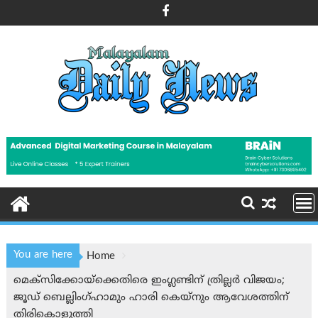
Skip
to
content
You are here
Home
മെക്സിക്കോയ്‌ക്കെതിരെ ഇംഗ്ലണ്ടിന് ത്രില്ലര്‍ വിജയം;
ജൂഡ് ബെല്ലിംഗ്ഹാമും ഹാരി കെയ്നും ആവേശത്തിന്
തിരികൊളുത്തി