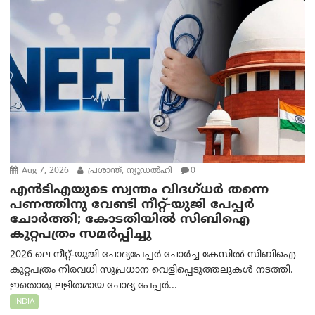
Aug 7, 2026
പ്രശാന്ത്, ന്യൂഡല്‍ഹി
0
എൻ‌ടി‌എയുടെ സ്വന്തം വിദഗ്ധർ തന്നെ
പണത്തിനു വേണ്ടി നീറ്റ്-യു‌ജി പേപ്പർ
ചോർത്തി; കോടതിയില്‍ സിബിഐ
കുറ്റപത്രം സമര്‍പ്പിച്ചു
2026 ലെ നീറ്റ്-യുജി ചോദ്യപേപ്പർ ചോർച്ച കേസിൽ സിബിഐ
കുറ്റപത്രം നിരവധി സുപ്രധാന വെളിപ്പെടുത്തലുകൾ നടത്തി.
ഇതൊരു ലളിതമായ ചോദ്യ പേപ്പർ...
INDIA