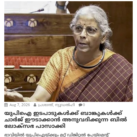
Aug 7, 2026
പ്രശാന്ത്, ന്യൂഡല്‍ഹി
0
യുപിഐ ഇടപാടുകൾക്ക് ബാങ്കുകൾക്ക്
ചാർജ് ഈടാക്കാൻ അനുവദിക്കുന്ന ബിൽ
ലോക്‌സഭ പാസാക്കി
ഭാവിയിൽ യുപിഐയ്ക്കും മറ്റ് ഡിജിറ്റൽ പേയ്‌മെന്റ്