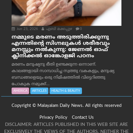
Jun 23, 2026
എബി മക്കപ്പുഴ
0
നമ്മുടെ മരണം അടുത്തിരിക്കുന്നു
എന്നതിന്റെ സിഗ്നലുകൾ ശരീരവും
മനസ്സും നല്‍കുന്നു: ജേണല്‍ ഓഫ്
ക്ലിനിക്കല്‍ ഓങ്കോളജി പഠനം
മരണം മനുഷ്യനു ഭീതി ഉണ്ടക്കുന്ന ഒന്നാണ്.
കാലങ്ങളായി സാമ്പാധിച്ച സ്വത്തു വകകളും, മനുഷ്യ
ബന്ധങ്ങളെയും ഒരു നിമിഷത്തിൽ വിട്ടെറിഞ്ഞു
പോകുക നമുക്ക്...
AMERICA
ARTICLES
HEALTH & BEAUTY
Copyright © Malayalam Daily News. All rights reserved
Privacy Policy
Contact Us
DISCLAIMER: ARTICLES PUBLISHED IN THIS WEB SITE ARE
EXCLUSIVELY THE VIEWS OF THE AUTHORS. NEITHER THE