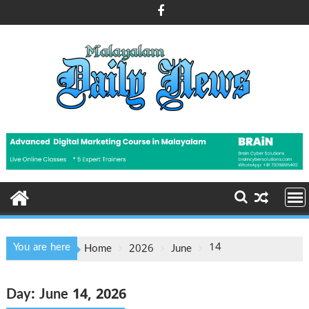
Skip
to
content
You are here
14
Home
2026
June
Day:
June 14, 2026