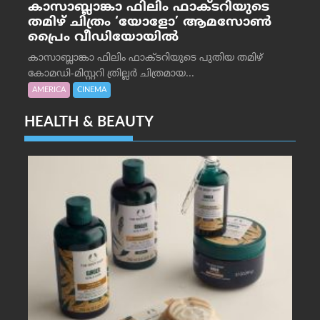
കാസാബ്ലാങ്കാ ഫിലിം ഫാക്ടറിയുടെ
തമിഴ് ചിത്രം ‘യോളോ’ ആമസോൺ
പ്രൈം വീഡിയോയിൽ
കാസാബ്ലാങ്കാ ഫിലിം ഫാക്ടറിയുടെ പുതിയ തമിഴ്
കോമഡി-മിസ്റ്ററി ത്രില്ലർ ചിത്രമായ...
AMERICA
CINEMA
HEALTH & BEAUTY