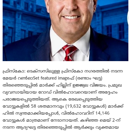
ഫ്രിസ്കോ: ടെക്സസിലുള്ള ഫ്രിസ്കോ നഗരത്തിൽ നടന്ന
മേയർ റൺഓSet featured imageഫ് (രണ്ടാം ഘട്ട)
തിരഞ്ഞെടുപ്പിൽ മാർക്ക് ഹില്ലിന് ഉജ്ജ്വല വിജയം. പ്രമുഖ
വ്യവസായിയായ റോഡ് വിൽഹോവറെയാണ് അദ്ദേഹം
പരാജയപ്പെടുത്തിയത്. ആകെ രേഖപ്പെടുത്തിയ
വോട്ടുകളിൽ 58 ശതമാനവും (19,632 വോട്ടുകൾ) മാർക്ക്
ഹിൽ സ്വന്തമാക്കിയപ്പോൾ, വിൽഹോവറിന് 14,146
വോട്ടുകൾ മാത്രമാണ് നേടാനായത്. കഴിഞ്ഞ മെയ് 2-ന്
നടന്ന ആദ്യഘട്ട തിരഞ്ഞെടുപ്പിൽ ആർക്കും വ്യക്തമായ