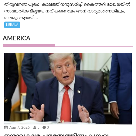
തിരുവനന്തപുരം: കാലത്തിനനുസരിച്ച് കൈത്തറി മേഖലയിൽ
സാങ്കേതികവിദ്യയും നവീകരണവും അനിവാര്യമാണെങ്കിലും,
തലമുറകളായി...
KERALA
AMERICA
Aug 7, 2026
.
0