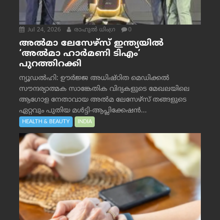
Jul 24, 2026
രാഹുല്‍ ധിംഗ്ര
0
അൽമാ ലേസേഴ്സ് ഇന്ത്യയിൽ
‘അൽമാ ഹാർമണി ടിഎം’
പുറത്തിറക്കി
ന്യൂഡൽഹി: ഊർജ്ജ അധിഷ്ഠിത മെഡിക്കൽ
സൗന്ദര്യാത്മക സാങ്കേതിക വിദ്യകളുടെ മേഖലയിലെ
ആഗോള നേതാവായ അൽമ ലേസേഴ്സ് തങ്ങളുടെ
ഏറ്റവും പുതിയ മൾട്ടി-ആപ്ലിക്കേഷൻ...
HEALTH & BEAUTY
INDIA