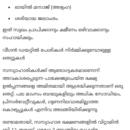
ഓയിൽ മസാജ് (അഭ്യംഗ)
ശരിയായ ജലാംശം
ഇത് സുഖം പ്രാപിക്കാനും ക്ഷീണം ഒഴിവാക്കാനും
സഹായിക്കും.
വീഗൻ ഡയറ്റിൽ പേശികൾ നിർമ്മിക്കുമ്പോഴുള്ള
തെറ്റുകൾ
സസ്യാഹാരികൾക്ക് ആരോഗ്യകരമാണെന്ന്
അവകാശപ്പെടുന്ന പാക്കേജുചെയ്ത ഭക്ഷ്യ
ഉൽപ്പന്നങ്ങളെ അമിതമായി ആശ്രയിക്കുന്നതാണ് ഒരു
തെറ്റ്. പല മാംസം ബദലുകളിലും അധിക സോഡിയം,
പ്രിസർവേറ്റീവുകൾ, ഗുണനിലവാരമില്ലാത്ത
കൊഴുപ്പുകൾ എന്നിവ അടങ്ങിയിരിക്കുന്നു.
രണ്ടാമതായി, സസ്യാഹാര ഭക്ഷണങ്ങളിൽ വിറ്റാമിൻ