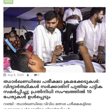
INDIA
Aug 8, 2026
.
0
ഝാര്‍ഖണ്ഡിലെ പരീക്ഷാ ക്രമക്കേടുകള്‍:
വിദ്യാർത്ഥികൾ സർക്കാരിന് പുതിയ പട്ടിക
സമർപ്പിച്ചു; പ്രതിനിധി സംഘത്തിൽ 10
പേരുകൾ ഉൾപ്പെടും
റാഞ്ചി : ഝാർഖണ്ഡിലെ വിവിധ മത്സര പരീക്ഷകളിലെ