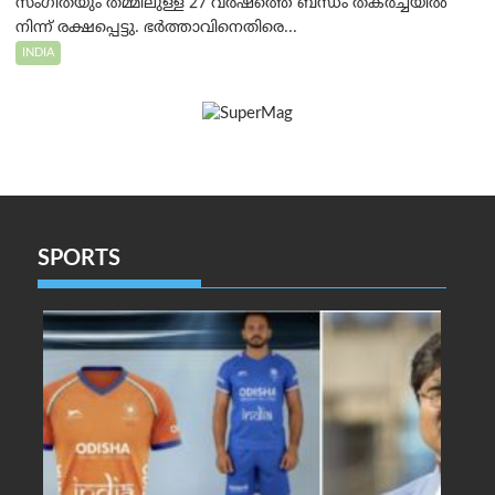
സംഗീതയും തമ്മിലുള്ള 27 വർഷത്തെ ബന്ധം തകർച്ചയിൽ
നിന്ന് രക്ഷപ്പെട്ടു. ഭർത്താവിനെതിരെ...
INDIA
SPORTS