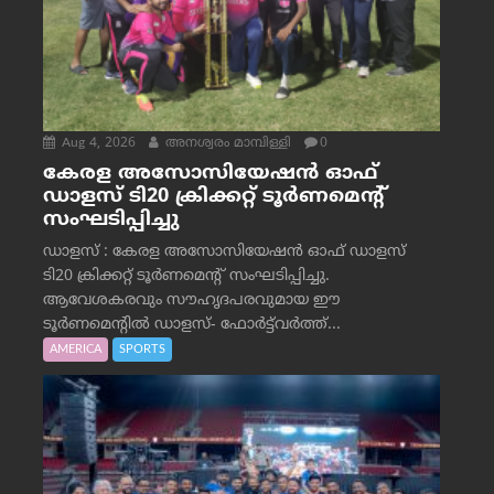
Aug 4, 2026
അനശ്വരം മാമ്പിള്ളി
0
കേരള അസോസിയേഷൻ ഓഫ്
ഡാളസ് ടി20 ക്രിക്കറ്റ് ടൂർണമെന്റ്
സംഘടിപ്പിച്ചു
ഡാളസ് : കേരള അസോസിയേഷൻ ഓഫ് ഡാളസ്
ടി20 ക്രിക്കറ്റ് ടൂർണമെന്റ് സംഘടിപ്പിച്ചു.
ആവേശകരവും സൗഹൃദപരവുമായ ഈ
ടൂർണമെന്റിൽ ഡാളസ്- ഫോർട്ട്‌വര്‍ത്ത്...
AMERICA
SPORTS