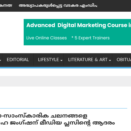
നു
്ട വടകര എംഡി‌എം‌എ കേസില്‍ നിര്‍ണ്ണായക ഡിജിറ്റല്‍ തെളിവു
രാശിഫലം (07-08-2026 വെള്ളി
EDITORIAL
LIFESTYLE
LITERATURE & ART
OBITU
ാ-സാംസ്‌കാരിക ചലനങ്ങളെ
ോഹ ജംഗ്ഷന് മീഡിയ പ്ലസിന്റെ ആദരം