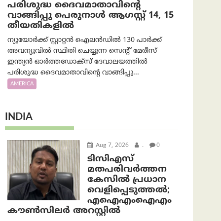
പരിശുദ്ധ ദൈവമാതാവിന്റെ
വാങ്ങിപ്പു പെരുനാൾ ആഗസ്റ്റ് 14, 15
തീയതികളിൽ
ന്യൂയോർക്ക് സ്റ്റാറ്റൻ ഐലൻഡിൽ 130 പാർക്ക്
അവന്യൂവിൽ സ്ഥിതി ചെയ്യുന്ന സെന്റ് മേരീസ്
ഇന്ത്യൻ ഓർത്തഡോക്സ് ദേവാലയത്തിൽ
പരിശുദ്ധ ദൈവമാതാവിന്റെ വാങ്ങിപ്പു...
AMERICA
INDIA
Aug 7, 2026
.
0
ടിസിഎസ്
മതപരിവർത്തന
കേസിൽ പ്രധാന
വെളിപ്പെടുത്തൽ;
എഐഎംഐഎം
കൗൺസിലർ അറസ്റ്റിൽ