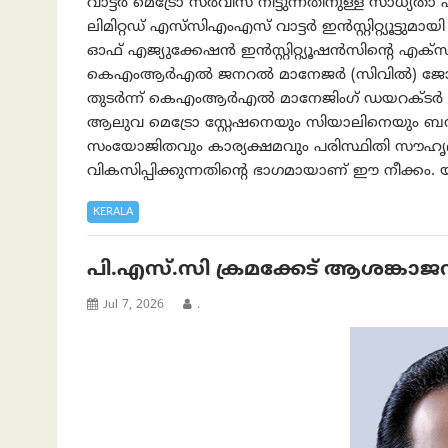
വാട്ടർ മെട്രോ സർവീസ് നീട്ടുന്നതിനുള്ള സാധ്
ലിമിറ്റഡ് എസ്‌സി‌എം‌എസ് വാട്ടർ ഇൻസ്റ്റിറ്റ്യൂട്ടുമ
ഓഫ് എജ്യുക്കേഷൻ ഇൻസ്റ്റിറ്റ്യൂഷൻസിന്റെ എക്‌സ
കെ‌എം‌ആർ‌എൽ ജനറൽ മാനേജർ (സിവിൽ) ജോ പോ
തുടർന്ന് കെ‌എം‌ആർ‌എൽ മാനേജിംഗ് ഡയറക്ടർ ല
ആലുവ മെട്രോ സ്റ്റേഷനെയും സിയാലിനെയും ബന്ധ
സംയോജിതവും കാര്യക്ഷമവും പരിസ്ഥിതി സൗ
വികസിപ്പിക്കുന്നതിന്റെ ഭാഗമായാണ് ഈ നീക്കം. യാ
KERALA
പി.എസ്.സി ക്രമക്കേട് ആശങ്കാ
Jul 7, 2026
.