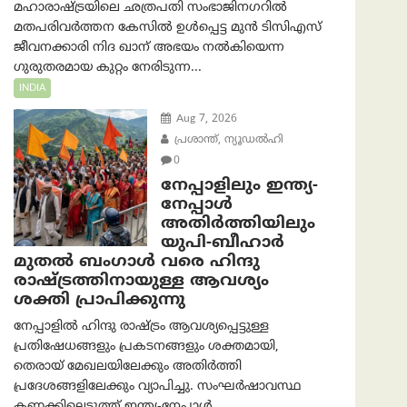
മഹാരാഷ്ട്രയിലെ ഛത്രപതി സംഭാജിനഗറിൽ
മതപരിവർത്തന കേസിൽ ഉൾപ്പെട്ട മുൻ ടിസിഎസ്
ജീവനക്കാരി നിദ ഖാന് അഭയം നൽകിയെന്ന
ഗുരുതരമായ കുറ്റം നേരിടുന്ന...
INDIA
Aug 7, 2026
പ്രശാന്ത്, ന്യൂഡല്‍ഹി
0
നേപ്പാളിലും ഇന്ത്യ-
നേപ്പാൾ
അതിർത്തിയിലും
യുപി-ബീഹാർ
മുതൽ ബംഗാൾ വരെ ഹിന്ദു
രാഷ്ട്രത്തിനായുള്ള ആവശ്യം
ശക്തി പ്രാപിക്കുന്നു
നേപ്പാളിൽ ഹിന്ദു രാഷ്ട്രം ആവശ്യപ്പെട്ടുള്ള
പ്രതിഷേധങ്ങളും പ്രകടനങ്ങളും ശക്തമായി,
തെരായ് മേഖലയിലേക്കും അതിർത്തി
പ്രദേശങ്ങളിലേക്കും വ്യാപിച്ചു. സംഘർഷാവസ്ഥ
കണക്കിലെടുത്ത് ഇന്ത്യ-നേപ്പാൾ