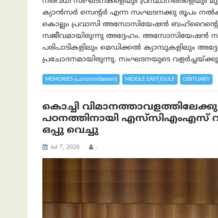
നിരവധി സംഘടനകളെയും പ്രസ്ഥാനങ്ങളെയും മുന്നില്
ക്യാന്‍സര്‍ സെന്റര്‍ എന്ന സംഘടനക്കു രൂപം നല്‍
കൊല്ലം പ്രവാസി അസോസിയേഷൻ ബഹ്‌റൈന്‍റ
സജീവമായിരുന്നു അദ്ദേഹം. അസോസിയേഷൻ സംഘട
പരിപാടികളിലും മെഡിക്കൽ ക്യാമ്പുകളിലും അദ്ദ
പ്രചോദനമായിരുന്നു. സംഘടനയുടെ വളർച്ചയ്ക്കു
MEMORIES (പാവനസ്‌മരണ)
MIDDLE EAST/GULF
OBITUARY
കൊച്ചി വിമാനത്താവളത്തിലേക്കുള
പഠനത്തിനായി എസ്‌സിഎംഎസ് വാട്ടർ
ഒപ്പു വെച്ചു
Jul 7, 2026
.