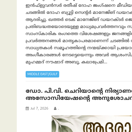
ഇന്‍ഫ്ളുവന്‍സര്‍ രതീഷ് ദോഹ ജംഗ്ഷനെ മീഡിയ പ്
ചടങ്ങില്‍ ദോഹ ബ്യൂട്ടി സെന്റര്‍ മാനേജിങ് ഡയ
ആദരിച്ചു. ഖത്തര്‍ ടെക് മാനേജിങ് ഡയറക്ടര്
പ്രതിബദ്ധതയോടെയുള്ള മാധ്യമപ്രവര്‍ത്തനവും
സാംസ്‌കാരിക രംഗത്തെ വിശേഷങ്ങളും ജനങ്ങളിലേ
പ്രവര്‍ത്തനങ്ങള്‍ മാതൃകാപരമാണെന്ന് ചടങ്ങില്‍ സം
സാധ്യതകള്‍ സമൂഹത്തിന്റെ നന്മയ്ക്കായി പ്രയോജനപ
അംഗീകാരങ്ങള്‍ നേടട്ടെയെന്നും അവര്‍ ആശംസിച്ചു
മുഹമ്മദ് നൗഷാദ് അബു, കലാപ്രേമി…
MIDDLE EAST/GULF
ഡോ. പി.വി. ചെറിയാന്റെ നിര്യാ
അസോസിയേഷന്‍റെ അനുശോച
Jul 7, 2026
.