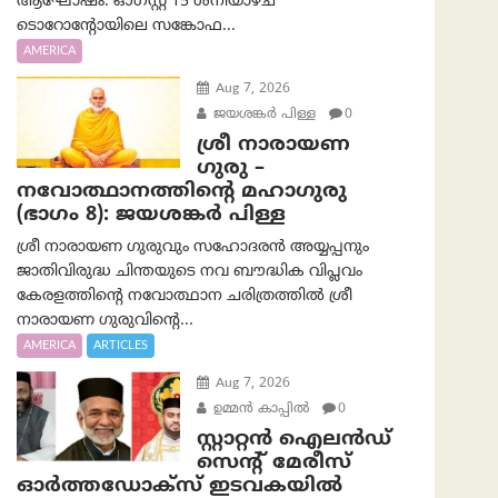
ആഘോഷം. ഓഗസ്റ്റ് 15 ശനിയാഴ്ച
ടൊറോന്റോയിലെ സങ്കോഫ...
AMERICA
Aug 7, 2026
ജയശങ്കര്‍ പിള്ള
0
ശ്രീ നാരായണ
ഗുരു –
നവോത്ഥാനത്തിന്റെ മഹാഗുരു
(ഭാഗം 8): ജയശങ്കര്‍ പിള്ള
ശ്രീ നാരായണ ഗുരുവും സഹോദരൻ അയ്യപ്പനും
ജാതിവിരുദ്ധ ചിന്തയുടെ നവ ബൗദ്ധിക വിപ്ലവം
കേരളത്തിന്റെ നവോത്ഥാന ചരിത്രത്തിൽ ശ്രീ
നാരായണ ഗുരുവിന്റെ...
AMERICA
ARTICLES
Aug 7, 2026
ഉമ്മന്‍ കാപ്പില്‍
0
സ്റ്റാറ്റൻ ഐലൻഡ്
സെന്റ് മേരീസ്
ഓർത്തഡോക്സ് ഇടവകയിൽ