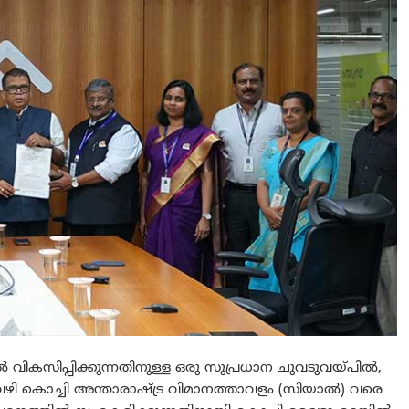
ികസിപ്പിക്കുന്നതിനുള്ള ഒരു സുപ്രധാന ചുവടുവയ്പിൽ,
 വഴി കൊച്ചി അന്താരാഷ്ട്ര വിമാനത്താവളം (സിയാൽ) വരെ