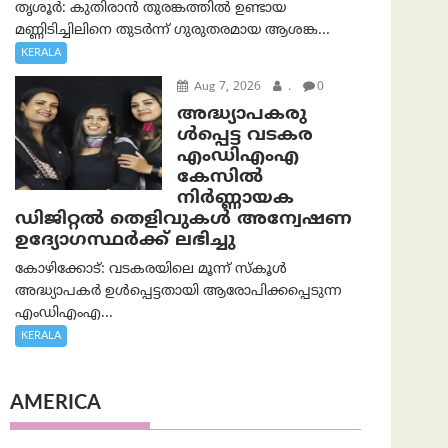
തൃശൂർ: കുതിരാൻ തുരങ്കത്തിൽ ഉണ്ടായ
മണ്ണിടിച്ചിലിനെ തുടർന്ന് ഗുരുതരമായ ആശങ്ക...
KERALA
Aug 7, 2026
.
0
അദ്ധ്യാപകരു
ള്‍പ്പെട്ട വടകര
എംഡി‌എം‌എ
കേസില്‍
നിര്‍ണ്ണായക
ഡിജിറ്റല്‍ തെളിവുകള്‍ അന്വേഷണ
ഉദ്യോഗസ്ഥര്‍ക്ക് ലഭിച്ചു
കോഴിക്കോട്: വടകരയിലെ മൂന്ന് സ്കൂൾ
അദ്ധ്യാപകർ ഉൾപ്പെട്ടതായി ആരോപിക്കപ്പെടുന്ന
എംഡിഎംഎ...
KERALA
AMERICA