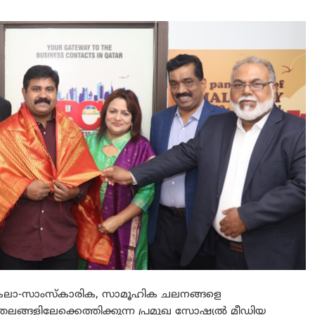
കലാ-സാംസ്‌കാരിക, സാമൂഹിക ചലനങ്ങളെ
തലങ്ങളിലേക്കെത്തിക്കുന്ന പ്രമുഖ സോഷ്യല്‍ മീഡിയ