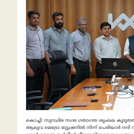
കൊച്ചി: സുസ്ഥിര നഗര ഗതാഗത ശൃംഖല കൂടുതൽ വ
ആലുവ മെട്രോ സ്റ്റേഷനിൽ നിന്ന് പെരിയാർ നദി