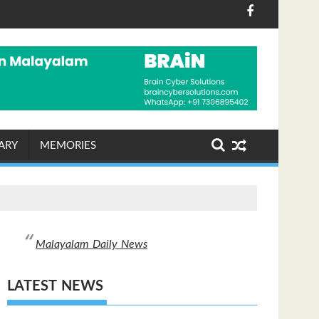
കള്‍ അന്വേഷണ ഉദ്യോഗസ്ഥര്‍ക്ക് ലഭിച്ചു
)
കെഎസ്ആർടിസിയിൽ ഡിജിറ്റൽ യുഗം: 
ARY
MEMORIES
Malayalam Daily News
LATEST NEWS