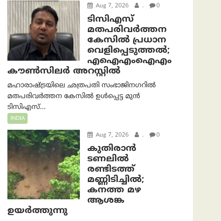
Aug 7, 2026
.
0
ടിസിഎസ്
മതപരിവർത്തന
കേസിൽ പ്രധാന
വെളിപ്പെടുത്തൽ;
എഐഎംഐഎം
കൗൺസിലർ അറസ്റ്റിൽ
മഹാരാഷ്ട്രയിലെ ഛത്രപതി സംഭാജിനഗറിൽ
മതപരിവർത്തന കേസിൽ ഉൾപ്പെട്ട മുൻ
ടിസിഎസ്...
INDIA
Aug 7, 2026
.
0
കുതിരാൻ
ടണലിൽ
രണ്ടിടത്ത്
മണ്ണിടിച്ചിൽ;
കനത്ത മഴ
ആശങ്ക
ഉയർത്തുന്നു