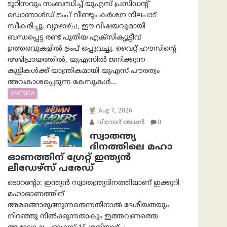
ടൂറിസവും സംബന്ധിച്ച് യുഎസ് പ്രസിഡന്റ്
ഡൊണാൾഡ് ട്രംപ് വീണ്ടും കർശന നിലപാട്
സ്വീകരിച്ചു. വ്യാഴാഴ്ച, ഈ വിഷയവുമായി
ബന്ധപ്പെട്ട രണ്ട് പുതിയ എക്സിക്യൂട്ടീവ്
ഉത്തരവുകളിൽ ട്രംപ് ഒപ്പുവച്ചു. വൈറ്റ് ഹൗസിന്റെ
അഭിപ്രായത്തിൽ, യുഎസിൽ ജനിക്കുന്ന
കുട്ടികൾക്ക് യാന്ത്രികമായി യുഎസ് പൗരത്വം
അവകാശപ്പെടുന്ന കേസുകൾ...
AMERICA
Aug 7, 2026
വിനോദ് ജോൺ
0
സ്വാതന്ത്യ
ദിനത്തിലെ മഹാ
ഓണത്തിന് ഗ്രേറ്റ് ഇന്ത്യൻ
ലീഡേഴ്സ് പരേഡ്
ടൊറന്റോ: ഇന്ത്യൻ സ്വാതന്ത്ര്യദിനത്തിലാണ് ഇക്കുറി
മഹാഓണത്തിന്
അരങ്ങൊരുങ്ങുന്നതെന്നതിനാൽ ദേശീയതയും
നിറഞ്ഞു നിൽക്കുന്നതാകും ഇത്തവണത്തെ