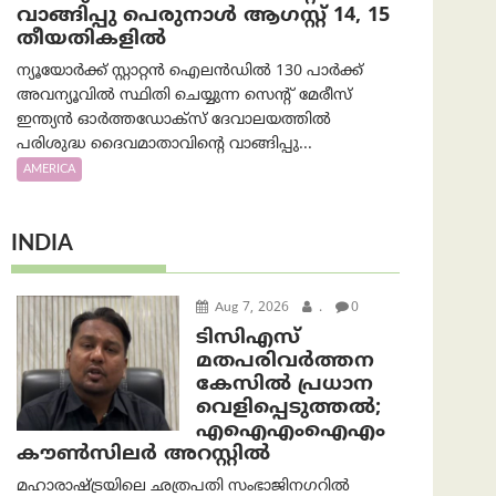
വാങ്ങിപ്പു പെരുനാൾ ആഗസ്റ്റ് 14, 15
തീയതികളിൽ
ന്യൂയോർക്ക് സ്റ്റാറ്റൻ ഐലൻഡിൽ 130 പാർക്ക്
അവന്യൂവിൽ സ്ഥിതി ചെയ്യുന്ന സെന്റ് മേരീസ്
ഇന്ത്യൻ ഓർത്തഡോക്സ് ദേവാലയത്തിൽ
പരിശുദ്ധ ദൈവമാതാവിന്റെ വാങ്ങിപ്പു...
AMERICA
INDIA
Aug 7, 2026
.
0
ടിസിഎസ്
മതപരിവർത്തന
കേസിൽ പ്രധാന
വെളിപ്പെടുത്തൽ;
എഐഎംഐഎം
കൗൺസിലർ അറസ്റ്റിൽ
മഹാരാഷ്ട്രയിലെ ഛത്രപതി സംഭാജിനഗറിൽ