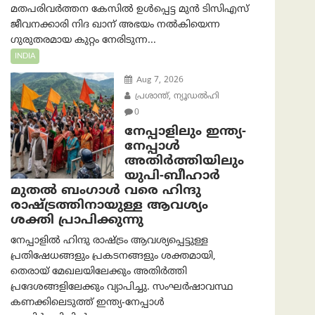
മതപരിവർത്തന കേസിൽ ഉൾപ്പെട്ട മുൻ ടിസിഎസ്
ജീവനക്കാരി നിദ ഖാന് അഭയം നൽകിയെന്ന
ഗുരുതരമായ കുറ്റം നേരിടുന്ന...
INDIA
Aug 7, 2026
പ്രശാന്ത്, ന്യൂഡല്‍ഹി
0
നേപ്പാളിലും ഇന്ത്യ-
നേപ്പാൾ
അതിർത്തിയിലും
യുപി-ബീഹാർ
മുതൽ ബംഗാൾ വരെ ഹിന്ദു
രാഷ്ട്രത്തിനായുള്ള ആവശ്യം
ശക്തി പ്രാപിക്കുന്നു
നേപ്പാളിൽ ഹിന്ദു രാഷ്ട്രം ആവശ്യപ്പെട്ടുള്ള
പ്രതിഷേധങ്ങളും പ്രകടനങ്ങളും ശക്തമായി,
തെരായ് മേഖലയിലേക്കും അതിർത്തി
പ്രദേശങ്ങളിലേക്കും വ്യാപിച്ചു. സംഘർഷാവസ്ഥ
കണക്കിലെടുത്ത് ഇന്ത്യ-നേപ്പാൾ