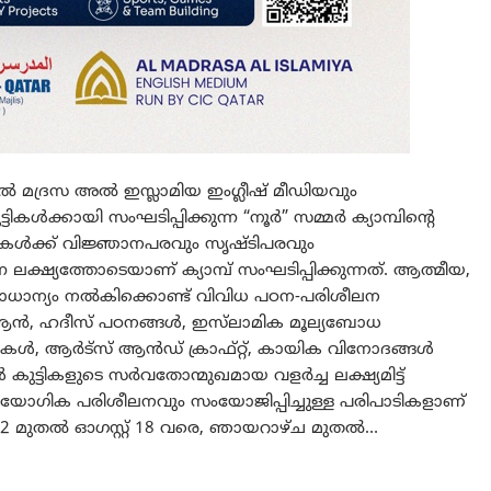
മദ്രസ അൽ ഇസ്ലാമിയ ഇംഗ്ലീഷ് മീഡിയവും
ൾക്കായി സംഘടിപ്പിക്കുന്ന “നൂർ” സമ്മർ ക്യാമ്പിന്റെ
ടികൾക്ക് വിജ്ഞാനപരവും സൃഷ്ടിപരവും
ലക്ഷ്യത്തോടെയാണ് ക്യാമ്പ് സംഘടിപ്പിക്കുന്നത്. ആത്മീയ,
്രാധാന്യം നൽകിക്കൊണ്ട് വിവിധ പഠന-പരിശീലന
ഖുർആൻ, ഹദീസ് പഠനങ്ങൾ, ഇസ്‌ലാമിക മൂല്യബോധ
ിറ്റികൾ, ആർട്സ് ആൻഡ് ക്രാഫ്റ്റ്, കായിക വിനോദങ്ങൾ
ുട്ടികളുടെ സർവതോന്മുഖമായ വളർച്ച ലക്ഷ്യമിട്ട്
പ്രായോഗിക പരിശീലനവും സംയോജിപ്പിച്ചുള്ള പരിപാടികളാണ്
ൈ 12 മുതൽ ഓഗസ്റ്റ് 18 വരെ, ഞായറാഴ്ച മുതൽ…