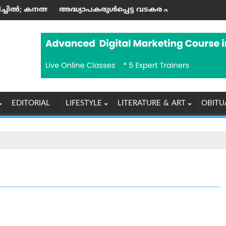
തുന്നു
്പെട്ട വടകര എംഡി‌എം‌എ കേസില്‍ നിര്‍ണ്ണായക ഡിജിറ്റല്‍ തെ
രാശിഫലം (07-08-2026 വെ
EDITORIAL
LIFESTYLE
LITERATURE & ART
OBITU