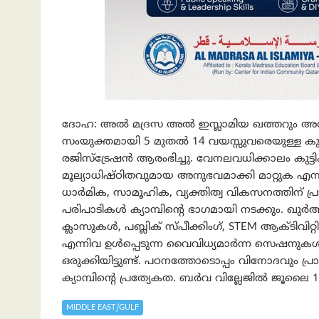
ദോഹ: അൽ മദ്രസ അൽ ഇസ്ലാമിയ ഖത്തറും അൽ 
സംയുക്തമായി 5 മുതൽ 14 വയസ്സുവരെയുള്ള കുട്ടിക
രജിസ്ട്രേഷൻ ആരംഭിച്ചു. വേനലവധിക്കാലം കുട്
മൂല്യാധിഷ്ഠിതവുമായ അനുഭവമാക്കി മാറ്റുക എന്ന 
ധാർമിക, സാമൂഹിക, വ്യക്തിത്വ വികസനത്തിന് പ
പരിപാടികൾ ക്യാമ്പിന്റെ ഭാഗമായി നടക്കും. 
ക്ലാസുകൾ, പബ്ലിക് സ്പീക്കിംഗ്, STEM ആക്ടിവ
എന്നിവ ഉൾപ്പെടുന്ന വൈവിധ്യമാർന്ന സെഷനുകൾ ക
ഒരുക്കിയിട്ടുണ്ട്. പഠനത്തോടൊപ്പം വിനോദവും 
ക്യാമ്പിന്റെ പ്രത്യേകത. ബർവ വില്ലേജിൽ ജൂല
MIDDLE EAST/GULF