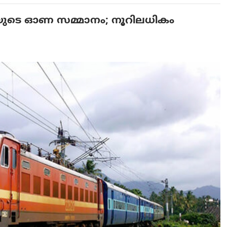
വേയുടെ ഓണ സമ്മാനം; നൂറിലധികം