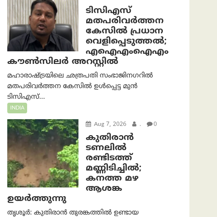
ടിസിഎസ്
മതപരിവർത്തന
കേസിൽ പ്രധാന
വെളിപ്പെടുത്തൽ;
എഐഎംഐഎം
കൗൺസിലർ അറസ്റ്റിൽ
മഹാരാഷ്ട്രയിലെ ഛത്രപതി സംഭാജിനഗറിൽ
മതപരിവർത്തന കേസിൽ ഉൾപ്പെട്ട മുൻ
ടിസിഎസ്...
INDIA
Aug 7, 2026
.
0
കുതിരാൻ
ടണലിൽ
രണ്ടിടത്ത്
മണ്ണിടിച്ചിൽ;
കനത്ത മഴ
ആശങ്ക
ഉയർത്തുന്നു
തൃശൂർ: കുതിരാൻ തുരങ്കത്തിൽ ഉണ്ടായ