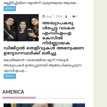
മണ്ണിടിച്ചിലിനെ തുടർന്ന് ഗുരുതരമായ ആശങ്ക...
KERALA
Aug 7, 2026
.
0
അദ്ധ്യാപകരു
ള്‍പ്പെട്ട വടകര
എംഡി‌എം‌എ
കേസില്‍
നിര്‍ണ്ണായക
ഡിജിറ്റല്‍ തെളിവുകള്‍ അന്വേഷണ
ഉദ്യോഗസ്ഥര്‍ക്ക് ലഭിച്ചു
കോഴിക്കോട്: വടകരയിലെ മൂന്ന് സ്കൂൾ
അദ്ധ്യാപകർ ഉൾപ്പെട്ടതായി ആരോപിക്കപ്പെടുന്ന
എംഡിഎംഎ...
KERALA
AMERICA