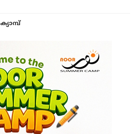
യാമ്പ്