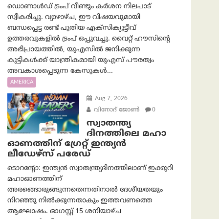
ഡൊണാൾഡ് ട്രംപ് വീണ്ടും കർശന നിലപാട്
സ്വീകരിച്ചു. വ്യാഴാഴ്ച, ഈ വിഷയവുമായി
ബന്ധപ്പെട്ട രണ്ട് പുതിയ എക്സിക്യൂട്ടീവ്
ഉത്തരവുകളിൽ ട്രംപ് ഒപ്പുവച്ചു. വൈറ്റ് ഹൗസിന്റെ
അഭിപ്രായത്തിൽ, യുഎസിൽ ജനിക്കുന്ന
കുട്ടികൾക്ക് യാന്ത്രികമായി യുഎസ് പൗരത്വം
അവകാശപ്പെടുന്ന കേസുകൾ...
AMERICA
Aug 7, 2026
വിനോദ് ജോൺ
0
സ്വാതന്ത്യ
ദിനത്തിലെ മഹാ
ഓണത്തിന് ഗ്രേറ്റ് ഇന്ത്യൻ
ലീഡേഴ്സ് പരേഡ്
ടൊറന്റോ: ഇന്ത്യൻ സ്വാതന്ത്ര്യദിനത്തിലാണ് ഇക്കുറി
മഹാഓണത്തിന്
അരങ്ങൊരുങ്ങുന്നതെന്നതിനാൽ ദേശീയതയും
നിറഞ്ഞു നിൽക്കുന്നതാകും ഇത്തവണത്തെ
ആഘോഷം. ഓഗസ്റ്റ് 15 ശനിയാഴ്ച