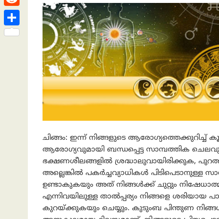
h
s
n
e
h
R
a
t
k
a
e
t
S
e
t
d
h
d
s
d
a
I
A
i
r
n
p
t
e
p
ചിങ്ങം: ഇന്ന് നിങ്ങളുടെ ആരോഗ്യത്തെക്കുറിച്ച്
ആരോഗ്യവുമായി ബന്ധപ്പെട്ട സാമ്പത്തിക ചെലവു
ഭക്ഷണശീലങ്ങളിൽ ശ്രദ്ധാലുവായിരിക്കുക, പുറത
അല്ലെങ്കിൽ പകർച്ചവ്യാധികൾ പിടിപെടാനുള്ള സാ
ഉണ്ടാകുകയും അത് നിങ്ങൾക്ക് ചുറ്റും നിഷേധാത
എന്നിവയിലുള്ള താൽപ്പര്യം നിങ്ങളെ ശരിയായ പ
കുറയ്ക്കുകയും ചെയ്യും. കുടുംബ പിന്തുണ നിങ്ങ