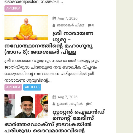
ടൊറോന്റോയിലെ സങ്കോഫ...
AMERICA
Aug 7, 2026
ജയശങ്കര്‍ പിള്ള
0
ശ്രീ നാരായണ
ഗുരു –
നവോത്ഥാനത്തിന്റെ മഹാഗുരു
(ഭാഗം 8): ജയശങ്കര്‍ പിള്ള
ശ്രീ നാരായണ ഗുരുവും സഹോദരൻ അയ്യപ്പനും
ജാതിവിരുദ്ധ ചിന്തയുടെ നവ ബൗദ്ധിക വിപ്ലവം
കേരളത്തിന്റെ നവോത്ഥാന ചരിത്രത്തിൽ ശ്രീ
നാരായണ ഗുരുവിന്റെ...
AMERICA
ARTICLES
Aug 7, 2026
ഉമ്മന്‍ കാപ്പില്‍
0
സ്റ്റാറ്റൻ ഐലൻഡ്
സെന്റ് മേരീസ്
ഓർത്തഡോക്സ് ഇടവകയിൽ
പരിശുദ്ധ ദൈവമാതാവിന്റെ