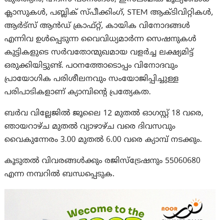
ക്ലാസുകൾ, പബ്ലിക് സ്പീക്കിംഗ്, STEM ആക്ടിവിറ്റികൾ,
ആർട്സ് ആൻഡ് ക്രാഫ്റ്റ്, കായിക വിനോദങ്ങൾ
എന്നിവ ഉൾപ്പെടുന്ന വൈവിധ്യമാർന്ന സെഷനുകൾ
കുട്ടികളുടെ സർവതോന്മുഖമായ വളർച്ച ലക്ഷ്യമിട്ട്
ഒരുക്കിയിട്ടുണ്ട്. പഠനത്തോടൊപ്പം വിനോദവും
പ്രായോഗിക പരിശീലനവും സംയോജിപ്പിച്ചുള്ള
പരിപാടികളാണ് ക്യാമ്പിന്റെ പ്രത്യേകത.
ബർവ വില്ലേജിൽ ജൂലൈ 12 മുതൽ ഓഗസ്റ്റ് 18 വരെ,
ഞായറാഴ്ച മുതൽ വ്യാഴാഴ്ച വരെ ദിവസവും
വൈകുന്നേരം 3.00 മുതൽ 6.00 വരെ ക്യാമ്പ് നടക്കും.
കൂടുതൽ വിവരങ്ങൾക്കും രജിസ്ട്രേഷനും 55060680
എന്ന നമ്പറിൽ ബന്ധപ്പെടുക.