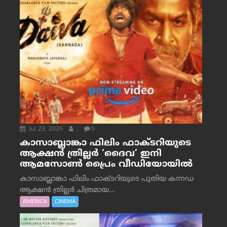
Jul 23, 2026
.
0
കാസാബ്ലാങ്കാ ഫിലിം ഫാക്ടറിയുടെ
ആക്ഷൻ ത്രില്ലർ ‘ദൈവ’ ഇനി
ആമസോൺ പ്രൈം വീഡിയോയിൽ
കാസാബ്ലാങ്കാ ഫിലിം ഫാക്ടറിയുടെ പുതിയ കന്നഡ
ആക്ഷൻ ത്രില്ലർ ചിത്രമായ...
AMERICA
CINEMA