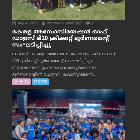
Aug 4, 2026
അനശ്വരം മാമ്പിള്ളി
0
കേരള അസോസിയേഷൻ ഓഫ്
ഡാളസ് ടി20 ക്രിക്കറ്റ് ടൂർണമെന്റ്
സംഘടിപ്പിച്ചു
ഡാളസ് : കേരള അസോസിയേഷൻ ഓഫ് ഡാളസ്
ടി20 ക്രിക്കറ്റ് ടൂർണമെന്റ് സംഘടിപ്പിച്ചു.
ആവേശകരവും സൗഹൃദപരവുമായ ഈ
ടൂർണമെന്റിൽ ഡാളസ്- ഫോർട്ട്‌വര്‍ത്ത്...
AMERICA
SPORTS