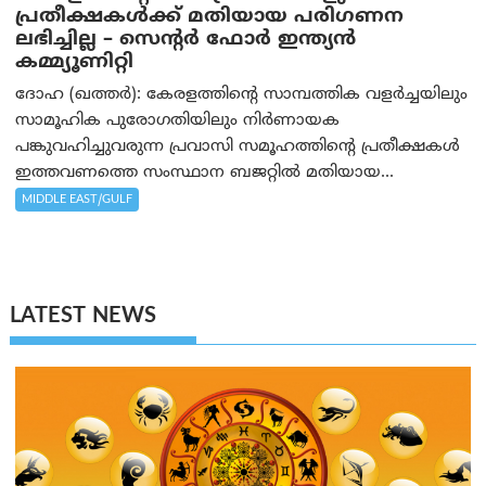
പ്രതീക്ഷകൾക്ക് മതിയായ പരിഗണന
ലഭിച്ചില്ല – സെന്റർ ഫോർ ഇന്ത്യൻ
കമ്മ്യൂണിറ്റി
ദോഹ (ഖത്തര്‍): കേരളത്തിന്റെ സാമ്പത്തിക വളർച്ചയിലും
സാമൂഹിക പുരോഗതിയിലും നിർണായക
പങ്കുവഹിച്ചുവരുന്ന പ്രവാസി സമൂഹത്തിന്റെ പ്രതീക്ഷകൾ
ഇത്തവണത്തെ സംസ്ഥാന ബജറ്റിൽ മതിയായ...
MIDDLE EAST/GULF
LATEST NEWS