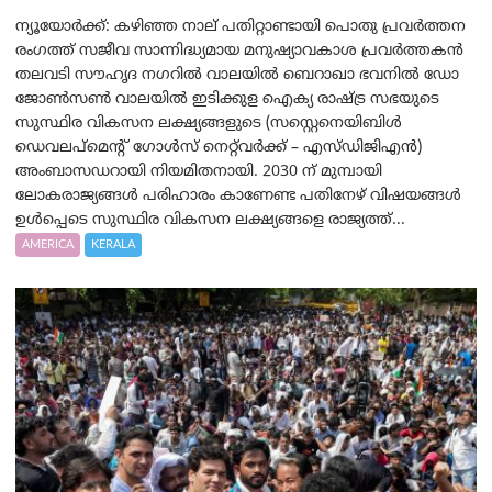
ന്യൂയോര്‍ക്ക്: കഴിഞ്ഞ നാല് പതിറ്റാണ്ടായി പൊതു പ്രവർത്തന
രംഗത്ത് സജീവ സാന്നിദ്ധ്യമായ മനുഷ്യാവകാശ പ്രവർത്തകൻ
തലവടി സൗഹൃദ നഗറിൽ വാലയിൽ ബെറാഖാ ഭവനിൽ ഡോ
ജോൺസൺ വാലയിൽ ഇടിക്കുള ഐക്യ രാഷ്ട്ര സഭയുടെ
സുസ്ഥിര വികസന ലക്ഷ്യങ്ങളുടെ (സസ്റ്റെനെയിബിൾ
ഡെവലപ്‌മെന്റ് ഗോൾസ് നെറ്റ്‌വർക്ക് – എസ്ഡിജിഎൻ)
അംബാസഡറായി നിയമിതനായി. 2030 ന് മുമ്പായി
ലോകരാജ്യങ്ങൾ പരിഹാരം കാണേണ്ട പതിനേഴ് വിഷയങ്ങൾ
ഉൾപ്പെടെ സുസ്ഥിര വികസന ലക്ഷ്യങ്ങളെ രാജ്യത്ത്...
AMERICA
KERALA