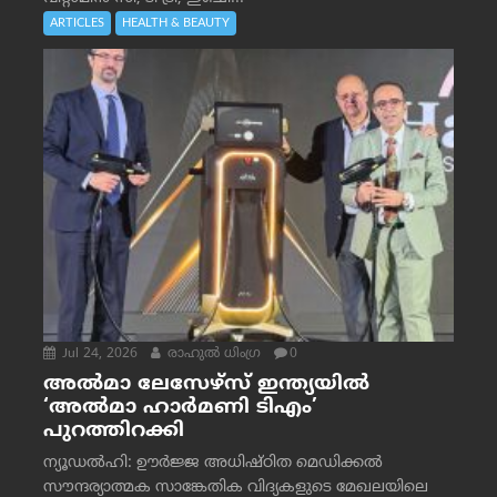
ARTICLES
HEALTH & BEAUTY
Jul 24, 2026
രാഹുല്‍ ധിംഗ്ര
0
അൽമാ ലേസേഴ്സ് ഇന്ത്യയിൽ
‘അൽമാ ഹാർമണി ടിഎം’
പുറത്തിറക്കി
ന്യൂഡൽഹി: ഊർജ്ജ അധിഷ്ഠിത മെഡിക്കൽ
സൗന്ദര്യാത്മക സാങ്കേതിക വിദ്യകളുടെ മേഖലയിലെ