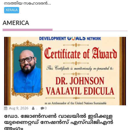
നടത്തിയ സഹോദരന്‍...
KERALA
AMERICA
Aug 9, 2026
.
0
ഡോ. ജോൺസൺ വാലയിൽ ഇടിക്കുള
യുണൈറ്റഡ് നേഷൻസ് എസ്ഡിജിഎൻ
അംഗം