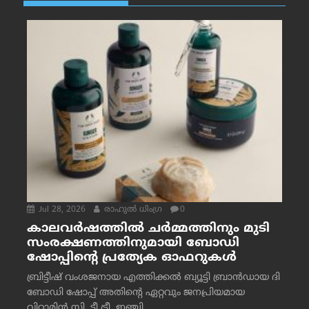
Jul 28, 2026
രാഹുല്‍ ധിംഗ്ര
0
കാലവർഷത്തിൽ ചർമ്മത്തിനും മുടി
സംരക്ഷണത്തിനുമായി ബോഡി
ഷോപ്പിന്റെ പ്രത്യേക ഓഫറുകൾ
ബ്രിട്ടീഷ് വംശജനായ എത്തിക്കൽ ബ്യൂട്ടി ബ്രാൻഡായ ദി
ബോഡി ഷോപ്പ് അതിന്റെ ഏറ്റവും ജനപ്രിയമായ
വിറ്റാമിൻ സി, ടീ ട്രീ, ഇഞ്ചി...