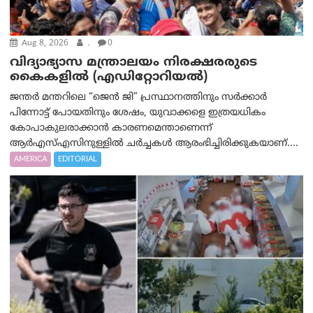
Aug 8, 2026
.
0
വിദ്യാഭ്യാസ മന്ത്രാലയം നിരക്ഷരരുടെ
കൈകളിൽ (എഡിറ്റോറിയല്‍)
ജന്തർ മന്തറിലെ “ജെൻ ജി” പ്രസ്ഥാനത്തിനും സർക്കാർ
പിന്നോട്ട് പോയതിനും ശേഷം, യുവാക്കളെ ഇത്രയധികം
കോപാകുലരാക്കാൻ കാരണമെന്താണെന്ന്
ആർ‌എസ്‌എസിനുള്ളിൽ ചർച്ചകൾ ആരംഭിച്ചിരിക്കുകയാണ്....
AMERICA
EDITORIAL