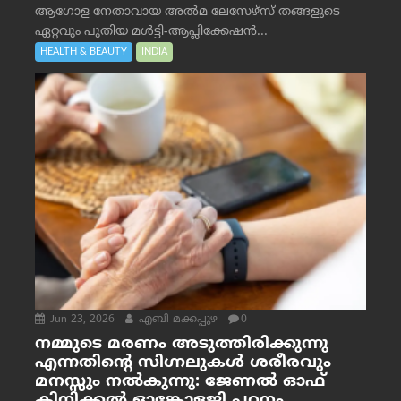
ആഗോള നേതാവായ അൽമ ലേസേഴ്സ് തങ്ങളുടെ
ഏറ്റവും പുതിയ മൾട്ടി-ആപ്ലിക്കേഷൻ...
HEALTH & BEAUTY
INDIA
Jun 23, 2026
എബി മക്കപ്പുഴ
0
നമ്മുടെ മരണം അടുത്തിരിക്കുന്നു
എന്നതിന്റെ സിഗ്നലുകൾ ശരീരവും
മനസ്സും നല്‍കുന്നു: ജേണല്‍ ഓഫ്
ക്ലിനിക്കല്‍ ഓങ്കോളജി പഠനം