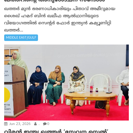
ഖത്തറിന്റെ അനുശോചന സന്ദേശം
ഖത്തർ മുൻ ഭരണാധികാരിയും പിതാവ് അമീറുമായ
ശൈഖ് ഹമദ് ബിൻ ഖലീഫ ആൽഥാനിയുടെ
വിയോഗത്തിൽ സെന്റർ ഫോർ ഇന്ത്യൻ കമ്യൂണിറ്റി
ഖത്തർ...
MIDDLE EAST/GULF
Jun 23, 2026
.
0
വിമന്‍ ഇന്ത്യ ഖത്തർ ‘സേവന സെൽ’