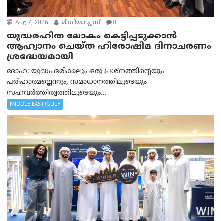
Aug 7, 2026
മീഡിയാ പ്ലസ്
0
യുദ്ധരഹിത ലോകം കെട്ടിപ്പടുക്കാന്‍
ആഹ്വാനം ചെയ്ത ഹിരോഷിമ ദിനാചരണം
ശ്രദ്ധേയമായി
ദോഹ: യുദ്ധം ഒരിക്കലും ഒരു പ്രശ്‌നത്തിന്റെയും
പരിഹാരമല്ലെന്നും, സമാധാനത്തിലൂടെയും
സഹവര്‍ത്തിത്വത്തിലൂടെയും...
MIDDLE EAST/GULF