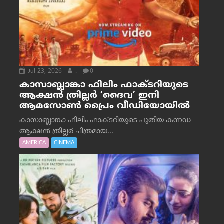
Jul 23, 2026
.
0
കാസാബ്ലാങ്കാ ഫിലിം ഫാക്ടറിയുടെ
ആക്ഷൻ ത്രില്ലർ ‘ദൈവ’ ഇനി
ആമസോൺ പ്രൈം വീഡിയോയിൽ
കാസാബ്ലാങ്കാ ഫിലിം ഫാക്ടറിയുടെ പുതിയ കന്നഡ
ആക്ഷൻ ത്രില്ലർ ചിത്രമായ...
AMERICA
CINEMA