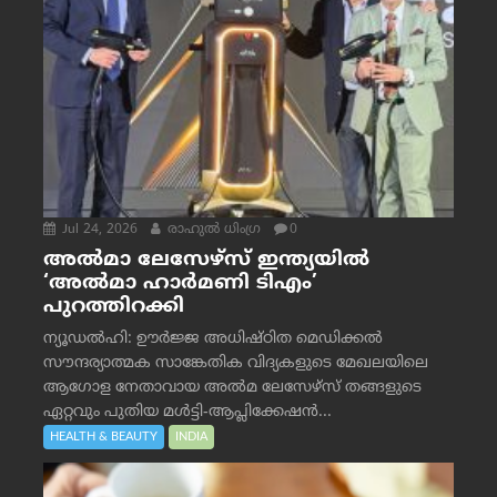
Jul 24, 2026
രാഹുല്‍ ധിംഗ്ര
0
അൽമാ ലേസേഴ്സ് ഇന്ത്യയിൽ
‘അൽമാ ഹാർമണി ടിഎം’
പുറത്തിറക്കി
ന്യൂഡൽഹി: ഊർജ്ജ അധിഷ്ഠിത മെഡിക്കൽ
സൗന്ദര്യാത്മക സാങ്കേതിക വിദ്യകളുടെ മേഖലയിലെ
ആഗോള നേതാവായ അൽമ ലേസേഴ്സ് തങ്ങളുടെ
ഏറ്റവും പുതിയ മൾട്ടി-ആപ്ലിക്കേഷൻ...
HEALTH & BEAUTY
INDIA