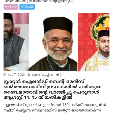
ചരിത്രത്തിൽ ശ്രീ നാരായണ ഗുരുവിന്റെ...
AMERICA
ARTICLES
Aug 7, 2026
ഉമ്മന്‍ കാപ്പില്‍
0
സ്റ്റാറ്റൻ ഐലൻഡ് സെന്റ് മേരീസ്
ഓർത്തഡോക്സ് ഇടവകയിൽ പരിശുദ്ധ
ദൈവമാതാവിന്റെ വാങ്ങിപ്പു പെരുനാൾ
ആഗസ്റ്റ് 14, 15 തീയതികളിൽ
ന്യൂയോർക്ക് സ്റ്റാറ്റൻ ഐലൻഡിൽ 130 പാർക്ക് അവന്യൂവിൽ
സ്ഥിതി ചെയ്യുന്ന സെന്റ് മേരീസ് ഇന്ത്യൻ ഓർത്തഡോക്സ്