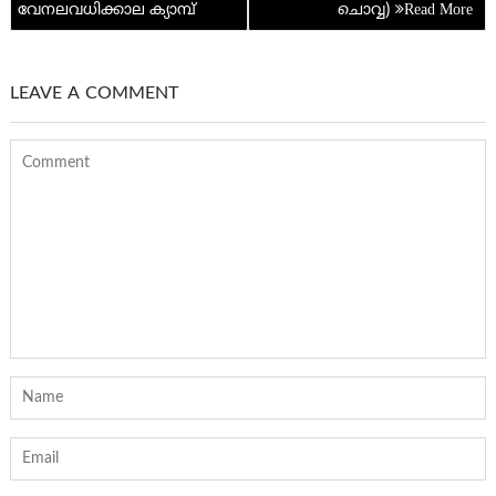
navigation
വേനലവധിക്കാല ക്യാമ്പ്
ചൊവ്വ)
p
LEAVE A COMMENT