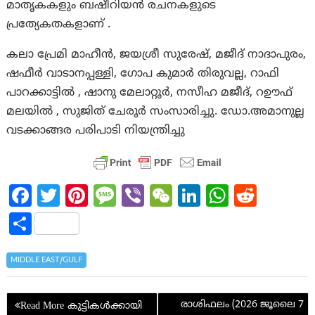
മാതൃകകളും ബഷീറിയന്‍ രചനകളുടെ
പ്രത്യേകതകളാണ് .
കലാ പ്രേമി മാഹീന്‍, ജയശ്രീ സുരേഷ്, മജീദ് നാദാപുരം,
ഷഫീര്‍ വാടാനപ്പള്ളി, ഗോപ കുമാര്‍ തിരുവല്ല, റാഫി
പാറക്കാട്ടില്‍ , ഷാനു മേലാറ്റൂര്‍, നസീഹ മജീദ്, റഊഫ്
മലയില്‍ , സുജിത് ചേരൂര്‍ സംസാരിച്ചു. ഡോ.അമാനുല്ല
വടക്കാങ്ങര പരിപാടി നിയന്ത്രിച്ചു
Fa
T
Pi
M
Vi
W
Li
W
R
ce
w
nt
es
b
e
n
h
e
S
b
itt
er
sa
er
C
ke
at
d
h
o
er
es
g
h
dI
s
di
ar
MIDDLE EAST/GULF
o
t
e
at
n
A
t
e
Post
k
p
രാശിഫലം (2026 ജൂലൈ 7
കുട്ടികൾക്കായി