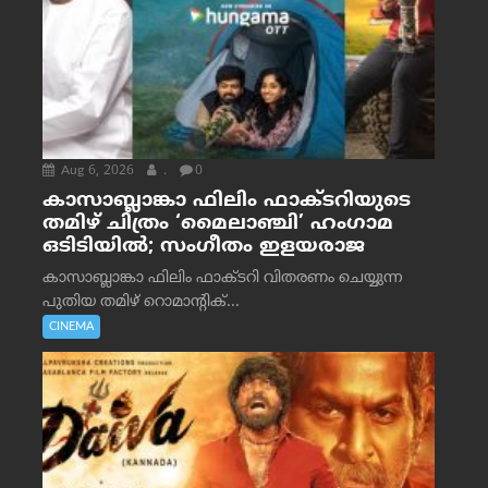
Aug 6, 2026
.
0
കാസാബ്ലാങ്കാ ഫിലിം ഫാക്ടറിയുടെ
തമിഴ് ചിത്രം ‘മൈലാഞ്ചി’ ഹംഗാമ
ഒടിടിയിൽ; സംഗീതം ഇളയരാജ
കാസാബ്ലാങ്കാ ഫിലിം ഫാക്ടറി വിതരണം ചെയ്യുന്ന
പുതിയ തമിഴ് റൊമാന്റിക്...
CINEMA