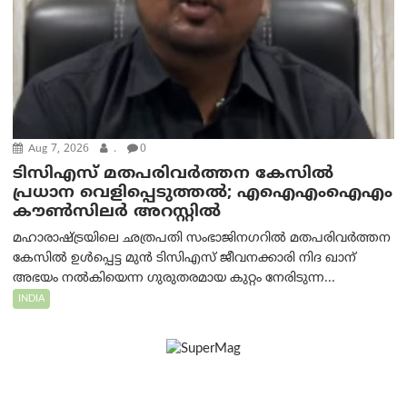
Aug 7, 2026
.
0
ടിസിഎസ് മതപരിവർത്തന കേസിൽ
പ്രധാന വെളിപ്പെടുത്തൽ; എഐഎംഐഎം
കൗൺസിലർ അറസ്റ്റിൽ
മഹാരാഷ്ട്രയിലെ ഛത്രപതി സംഭാജിനഗറിൽ മതപരിവർത്തന
കേസിൽ ഉൾപ്പെട്ട മുൻ ടിസിഎസ് ജീവനക്കാരി നിദ ഖാന്
അഭയം നൽകിയെന്ന ഗുരുതരമായ കുറ്റം നേരിടുന്ന...
INDIA