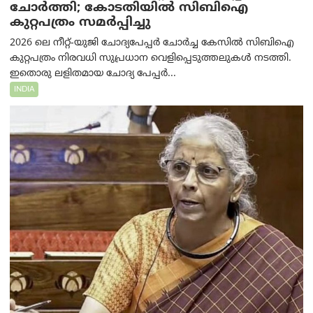
ചോർത്തി; കോടതിയില്‍ സിബിഐ
കുറ്റപത്രം സമര്‍പ്പിച്ചു
2026 ലെ നീറ്റ്-യുജി ചോദ്യപേപ്പർ ചോർച്ച കേസിൽ സിബിഐ
കുറ്റപത്രം നിരവധി സുപ്രധാന വെളിപ്പെടുത്തലുകൾ നടത്തി.
ഇതൊരു ലളിതമായ ചോദ്യ പേപ്പർ...
INDIA