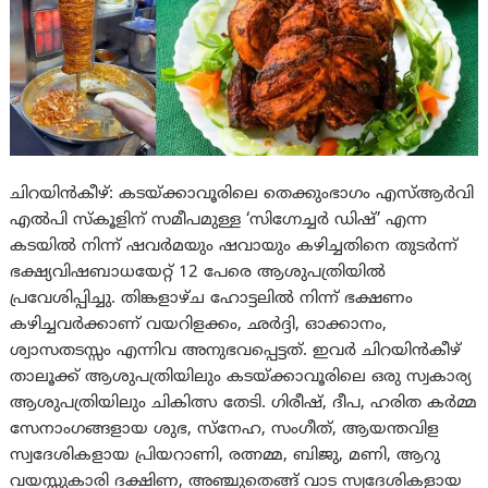
ചിറയിൻകീഴ്: കടയ്ക്കാവൂരിലെ തെക്കുംഭാഗം എസ്ആർവി
എൽപി സ്കൂളിന് സമീപമുള്ള ‘സിഗ്നേച്ചർ ഡിഷ്’ എന്ന
കടയിൽ നിന്ന് ഷവർമയും ഷവായും കഴിച്ചതിനെ തുടർന്ന്
ഭക്ഷ്യവിഷബാധയേറ്റ് 12 പേരെ ആശുപത്രിയിൽ
പ്രവേശിപ്പിച്ചു. തിങ്കളാഴ്ച ഹോട്ടലിൽ നിന്ന് ഭക്ഷണം
കഴിച്ചവര്‍ക്കാണ് വയറിളക്കം, ഛർദ്ദി, ഓക്കാനം,
ശ്വാസതടസ്സം എന്നിവ അനുഭവപ്പെട്ടത്. ഇവര്‍ ചിറയിൻകീഴ്
താലൂക്ക് ആശുപത്രിയിലും കടയ്ക്കാവൂരിലെ ഒരു സ്വകാര്യ
ആശുപത്രിയിലും ചികിത്സ തേടി. ഗിരീഷ്, ദീപ, ഹരിത കർമ്മ
സേനാംഗങ്ങളായ ശുഭ, സ്നേഹ, സംഗീത്, ആയന്തവിള
സ്വദേശികളായ പ്രിയറാണി, രത്നമ്മ, ബിജു, മണി, ആറു
വയസ്സുകാരി ദക്ഷിണ, അഞ്ചുതെങ്ങ് വാട സ്വദേശികളായ