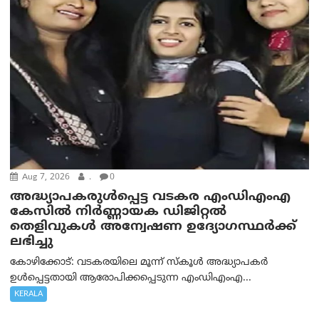
Aug 7, 2026
.
0
അദ്ധ്യാപകരുള്‍പ്പെട്ട വടകര എംഡി‌എം‌എ
കേസില്‍ നിര്‍ണ്ണായക ഡിജിറ്റല്‍
തെളിവുകള്‍ അന്വേഷണ ഉദ്യോഗസ്ഥര്‍ക്ക്
ലഭിച്ചു
കോഴിക്കോട്: വടകരയിലെ മൂന്ന് സ്കൂൾ അദ്ധ്യാപകർ
ഉൾപ്പെട്ടതായി ആരോപിക്കപ്പെടുന്ന എംഡിഎംഎ...
KERALA