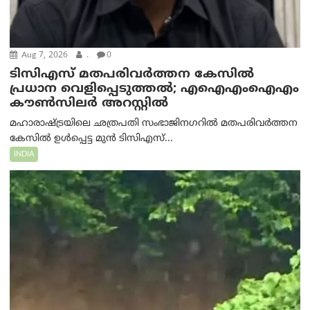
Aug 7, 2026
.
0
ടിസിഎസ് മതപരിവർത്തന കേസിൽ
പ്രധാന വെളിപ്പെടുത്തൽ; എഐഎംഐഎം
കൗൺസിലർ അറസ്റ്റിൽ
മഹാരാഷ്ട്രയിലെ ഛത്രപതി സംഭാജിനഗറിൽ മതപരിവർത്തന
കേസിൽ ഉൾപ്പെട്ട മുൻ ടിസിഎസ്...
INDIA