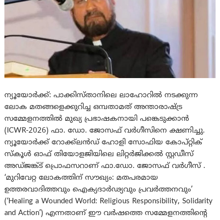
ന്യൂയോർക്ക്: പാക്കിസ്താനിലെ ലാഹോറിൽ നടക്കുന്ന
ലോക മതങ്ങളെക്കുറിച്ച ഒമ്പതാമത് അന്താരാഷ്ട്ര
സമ്മേളനത്തിൽ മുഖ്യ പ്രഭാഷകനായി പങ്കെടുക്കാൻ
(ICWR-2026) ഫാ. ഡോ. ജോസഫ് വർഗീസിനെ ക്ഷണിച്ചു.
ന്യൂയോർക്ക് റോക്ക്‌ലൻഡ് ഹോളി സോഫിയ കോപ്റ്റിക്
സ്കൂൾ ഓഫ് തിയോളജിയിലെ ലിറ്റർജിക്കൽ സ്റ്റഡീസ്
അഡ്‌ജങ്ക്‌ട് പ്രൊഫസറാണ് ഫാ.ഡോ. ജോസഫ് വർഗീസ് .
‘മുറിവേറ്റ ലോകത്തിന് സൗഖ്യം: മതപരമായ
ഉത്തരവാദിത്തവും ഐക്യദാർഢ്യവും പ്രവർത്തനവും’
(‘Healing a Wounded World: Religious Responsibility, Solidarity
and Action’) എന്നതാണ് ഈ വർഷത്തെ സമ്മേളനത്തിന്റെ