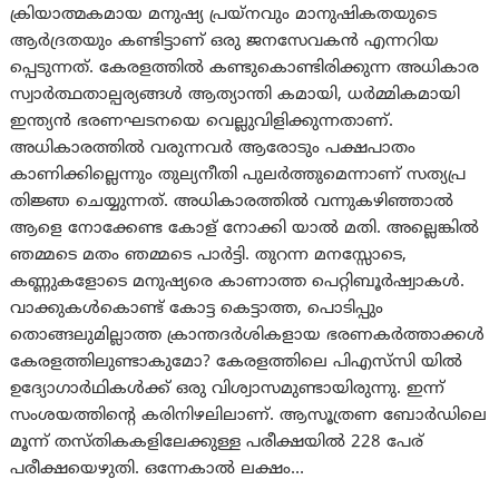
ക്രിയാത്മകമായ മനുഷ്യ പ്രയ്‌നവും മാനുഷികതയുടെ
ആർദ്രതയും കണ്ടിട്ടാണ് ഒരു ജനസേവകൻ എന്നറിയ
പ്പെടുന്നത്. കേരളത്തിൽ കണ്ടുകൊണ്ടിരിക്കുന്ന അധികാര
സ്വാർത്ഥതാല്പര്യങ്ങൾ ആത്യാന്തി കമായി, ധർമ്മികമായി
ഇന്ത്യൻ ഭരണഘടനയെ വെല്ലുവിളിക്കുന്നതാണ്.
അധികാരത്തിൽ വരുന്നവർ ആരോടും പക്ഷപാതം
കാണിക്കില്ലെന്നും തുല്യനീതി പുലർത്തുമെന്നാണ് സത്യപ്ര
തിജ്ഞ ചെയ്യുന്നത്. അധികാരത്തിൽ വന്നുകഴിഞ്ഞാൽ
ആളെ നോക്കേണ്ട കോള് നോക്കി യാൽ മതി. അല്ലെങ്കിൽ
ഞമ്മടെ മതം ഞമ്മടെ പാർട്ടി. തുറന്ന മനസ്സോടെ,
കണ്ണുകളോടെ മനുഷ്യരെ കാണാത്ത പെറ്റിബൂർഷ്വാകൾ.
വാക്കുകൾകൊണ്ട് കോട്ട കെട്ടാത്ത, പൊടിപ്പും
തൊങ്ങലുമില്ലാത്ത ക്രാന്തദർശികളായ ഭരണകർത്താക്കൾ
കേരളത്തിലുണ്ടാകുമോ? കേരളത്തിലെ പിഎസ്‌സി യിൽ
ഉദ്യോഗാർഥികൾക്ക് ഒരു വിശ്വാസമുണ്ടായിരുന്നു. ഇന്ന്
സംശയത്തിന്റെ കരിനിഴലിലാണ്. ആസൂത്രണ ബോർഡിലെ
മൂന്ന് തസ്തികകളിലേക്കുള്ള പരീക്ഷയിൽ 228 പേര്
പരീക്ഷയെഴുതി. ഒന്നേകാൽ ലക്ഷം…