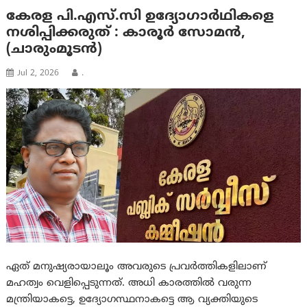
കേരള പി.എസ്.സി ഉദ്യോഗാർഥികളെ
നശിപ്പിക്കരുത് : കാരൂർ സോമൻ,
(ചാരുംമൂടൻ)
Jul 2, 2026
.
ഏത് മനുഷ്യരായാലൂം അവരുടെ പ്രവർത്തികളിലാണ്
മഹത്വം വെളിപ്പെടുന്നത്. അധി കാരത്തിൽ വരുന്ന
മന്ത്രിയാകട്ടെ, ഉദ്യോഗസ്ഥനാകട്ടെ ആ വ്യക്തിയുടെ