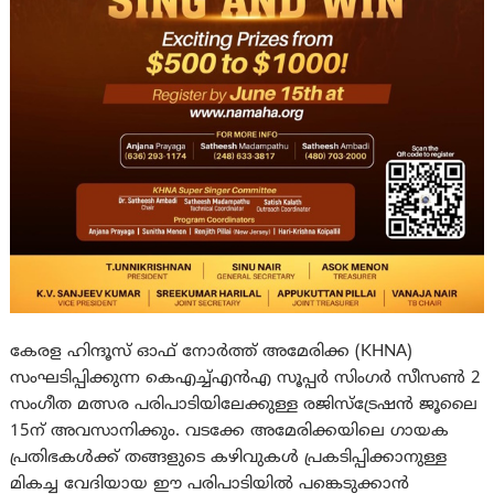
കേരള ഹിന്ദൂസ് ഓഫ് നോർത്ത് അമേരിക്ക (KHNA)
സംഘടിപ്പിക്കുന്ന കെ‌എച്ച്‌എന്‍‌എ സൂപ്പര്‍ സിംഗര്‍ സീസണ്‍ 2
സംഗീത മത്സര പരിപാടിയിലേക്കുള്ള രജിസ്ട്രേഷൻ ജൂലൈ
15ന് അവസാനിക്കും. വടക്കേ അമേരിക്കയിലെ ഗായക
പ്രതിഭകൾക്ക് തങ്ങളുടെ കഴിവുകൾ പ്രകടിപ്പിക്കാനുള്ള
മികച്ച വേദിയായ ഈ പരിപാടിയിൽ പങ്കെടുക്കാൻ