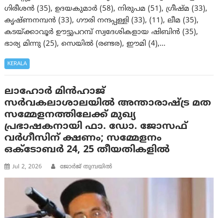
ഗിരീശൻ (35), ഉദയകുമാർ (58), നിരുപമ (51), ഗ്രീഷ്മ (33),
കൃഷ്ണനമ്പൻ (33), ഗൗരി നന്ദപ്പള്ളി (33), (11), ലീമ (35),
കടയ്ക്കാവൂർ ഊട്ടുപറമ്പ് സ്വദേശികളായ ഷിബിൻ (35),
ഭാര്യ മിന്നു (25), സെയിൽ (രണ്ടര), ഈമി (4),…
KERALA
ലാഹോർ മിൻഹാജ്
സർവകലാശാലയിൽ അന്താരാഷ്ട്ര മത
സമ്മേളനത്തിലേക്ക് മുഖ്യ
പ്രഭാഷകനായി ഫാ. ഡോ. ജോസഫ്
വർഗീസിന് ക്ഷണം; സമ്മേളനം
ഒക്ടോബര്‍ 24, 25 തീയതികളിൽ
Jul 2, 2026
ജോർജ് തുമ്പയിൽ