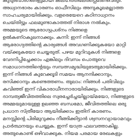
കുടുംബാംഗങ്ങളുമായി കലഹത്തിലേര്‍പ്പെടേണ്ടിവരും.
അധ്വാനഭാരം കാരണം ഓഫീസിലും അനുകൂലമല്ലാത്ത
സാഹചര്യമായിരിക്കും. വളരെയേറെ കഠിനാധ്വാനം
ചെയ്‌തിട്ടും ഫലമുണ്ടാകാത്തത് നിരാശ നല്‍കും.
അമ്മയുടെ ആരോഗ്യപ്രശ്‌നം നിങ്ങളെ
ഉല്‍കണ്‌ഠകുലനാക്കും. കന്നി: ഇന്ന് നിങ്ങൾ
ആരോഗ്യത്തിൻ്റെ കാര്യങ്ങൾ അവഗണിക്കുകയോ മാറ്റി
വയ്ക്കുകയോ ചെയ്യരുത്. പഴയ മുറിവുകൾ നിങ്ങളെ
വേദനിപ്പിച്ചേക്കാം എങ്കിലും ദിവസം പൊതുവെ
സമാധാനത്തിൻ്റെയും സമ്പത്സമൃദ്ധിയുടേതുമായിരിക്കും.
ഇന്ന് നിങ്ങൾ കുറേക്കൂടി സമയം ആനന്ദിക്കാനും,
രസിക്കാനും കണ്ടെത്തണം. തുലാം: നിങ്ങള്‍ പതിവിലും
കവിഞ്ഞ് ഇന്ന് വികാരാധീനനാരായിരിക്കും. നിങ്ങളുടെ
ദാമ്പത്യജീവിതത്തിലെ സ്വരച്ചേര്‍ച്ചയില്ലായ്‌മയോ, നിങ്ങളുടെ
അമ്മയുമായുള്ള ഉലഞ്ഞ ബന്ധമോ, ജീവിതത്തിലെ ഒരു
പ്രധാന സ്ത്രീയോ ആയിരിക്കാം ഇതിന് കാരണം.
മനസ്സിന്‍റെ പിരിമുറുക്കം നീങ്ങിക്കിട്ടാന്‍ ശ്വസനവ്യായാമവും
പ്രാര്‍ത്ഥനയും ചെയ്യുക. ഇന്ന് യാത്ര ഫലവത്താകില്ല.
അതുകൊണ്ട് ഒഴിവാക്കുക. നിയമ പരമായ രേഖകളും