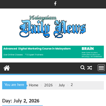
Skip
to
content
You are here
2
Home
2026
July
Day:
July 2, 2026