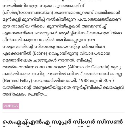
സഭയിൽനിന്നുള്ള സ്വയം പുറത്താകലിന്
(ശീശ്മ/Excommunication) കാരണമാകുമെന്ന് വത്തിക്കാൻ
മുൻകൂട്ടി മുന്നറിയിപ്പ് നൽകിയിരുന്ന പശ്ചാത്തലത്തിലാണ്
ഈ നാടകീയ നീക്കം. മുന്നറിയിപ്പുകൾ അവഗണിച്ച്
എക്കോണിലെ ചടങ്ങുകൾ ആർച്ച്ബിഷപ് ലെഫേബ്രിൻറെ
പിൻഗാമികളെന്ന പേരിൽ അറിയപ്പെടുന്ന ഈ
സമൂഹത്തിന്റെ സിരാകേന്ദ്രമായ സ്വിറ്റസർലണ്ടിലെ
എക്കോണിൽ (Ecône) വെച്ചായിരുന്നു വിവാദപരമായ
മെത്രാഭിഷേക ചടങ്ങുകൾ നടന്നത്. ബിഷപ്പ്
അൽഫോൻസോ ദേ ഗലറേത്ത (Alfonso de Galarreta) മുഖ്യ
കാർമ്മികത്വം വഹിച്ച ചടങ്ങിൽ ബിഷപ് ബെർണാഡ് ഫെല്ല
(Bernard Fellay) സഹകാർമ്മികനായി. 1988 ജൂൺ 30-ന്
വത്തിക്കാന്റെ അനുമതിയില്ലാതെ ആർച്ച്ബിഷപ് ലെഫേബ്ര്
അഭിഷേകം ചെയ്ത…
AMERICA
കെ‌എച്ച്‌എന്‍‌എ സൂപ്പര്‍ സിംഗര്‍ സീസണ്‍