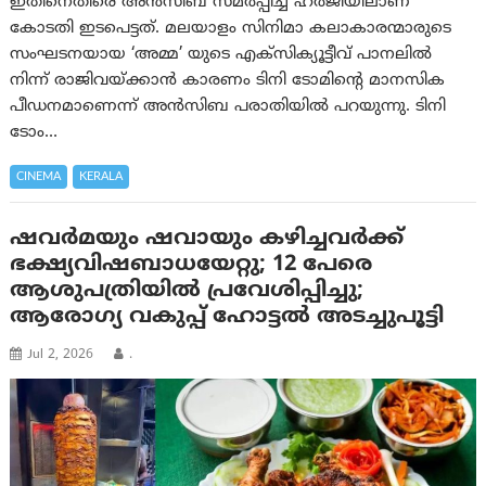
ഇതിനെതിരെ അൻസിബ സമർപ്പിച്ച ഹർജിയിലാണ്
കോടതി ഇടപെട്ടത്. മലയാളം സിനിമാ കലാകാരന്മാരുടെ
സംഘടനയായ ‘അമ്മ’ യുടെ എക്സിക്യൂട്ടീവ് പാനലിൽ
നിന്ന് രാജിവയ്ക്കാൻ കാരണം ടിനി ടോമിന്റെ മാനസിക
പീഡനമാണെന്ന് അൻസിബ പരാതിയിൽ പറയുന്നു. ടിനി
ടോം…
CINEMA
KERALA
ഷവര്‍മയും ഷവായും കഴിച്ചവര്‍ക്ക്
ഭക്ഷ്യവിഷബാധയേറ്റു; 12 പേരെ
ആശുപത്രിയില്‍ പ്രവേശിപ്പിച്ചു;
ആരോഗ്യ വകുപ്പ് ഹോട്ടൽ അടച്ചുപൂട്ടി
Jul 2, 2026
.