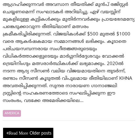
ആഗ്രഹിക്കുന്നവർ അവസാന തീയതിക്ക് മുൻപ് രജിസ്റ്റർ
ചെയ്യണമെന്ന് സംഘാടകർ അറിയിച്ചു. ഏഴ് വയസ്സിന്
മുകളിലുള്ള കുട്ടികൾക്കും മുതിർന്നവർക്കും പ്രായഭേദമന്യേ
പങ്കെടുക്കാവുന്ന രീതിയിലാണ് മത്സരം
ക്രമീകരിച്ചിരിക്കുന്നത്. വിജയികൾക്ക് $500 മുതൽ $1000
വരെ ആകർഷകമായ സമ്മാനങ്ങൾ ലഭിക്കും. കൂടാതെ
പരിചയസമ്പന്നരായ സംഗീതജ്ഞരുടെയും
വിധികർത്താക്കളുടെയും മാർഗ്ഗനിർദ്ദേശവും വോക്കൽ
ട്രെയിനിംഗും മത്സരാർത്ഥികൾക്ക് ലഭ്യമാക്കും. 2020ൽ
നടന്ന ആദ്യ സീസൺ വലിയ വിജയമായതിനെ തുടർന്ന്,
രണ്ടാം സീസൺ കൂടുതൽ വിപുലമായ രീതിയിലാണ് KHNA
അവതരിപ്പിക്കുന്നത്. സുന്ദര നാരായണ ഗാനാഞ്ജലി
ട്രസ്റ്റിന്റെ സഹകരണത്തോടെ സംഘടിപ്പിക്കുന്ന ഈ
സംരംഭം, വടക്കേ അമേരിക്കയിലെ…
AMERICA
Posts
Older posts