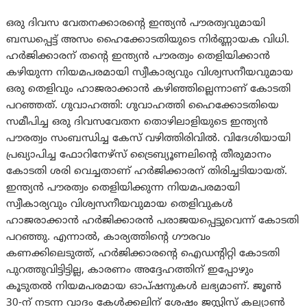
ഒരു ദിവസ വേതനക്കാരന്റെ ഇന്ത്യൻ പൗരത്വവുമായി
ബന്ധപ്പെട്ട് അസം ഹൈക്കോടതിയുടെ നിര്‍ണ്ണായക വിധി.
ഹർജിക്കാരന് തന്റെ ഇന്ത്യൻ പൗരത്വം തെളിയിക്കാൻ
കഴിയുന്ന നിയമപരമായി സ്വീകാര്യവും വിശ്വസനീയവുമായ
ഒരു തെളിവും ഹാജരാക്കാൻ കഴിഞ്ഞില്ലെന്നാണ് കോടതി
പറഞ്ഞത്. ഗുവാഹത്തി: ഗുവാഹത്തി ഹൈക്കോടതിയെ
സമീപിച്ച ഒരു ദിവസവേതന തൊഴിലാളിയുടെ ഇന്ത്യൻ
പൗരത്വം സംബന്ധിച്ച കേസ് വഴിത്തിരിവില്‍. വിദേശിയായി
പ്രഖ്യാപിച്ച ഫോറിനേഴ്സ് ട്രൈബ്യൂണലിന്റെ തീരുമാനം
കോടതി ശരി വെച്ചതാണ് ഹര്‍ജിക്കാരന് തിരിച്ചടിയായത്.
ഇന്ത്യൻ പൗരത്വം തെളിയിക്കുന്ന നിയമപരമായി
സ്വീകാര്യവും വിശ്വസനീയവുമായ തെളിവുകൾ
ഹാജരാക്കാൻ ഹർജിക്കാരൻ പരാജയപ്പെട്ടുവെന്ന് കോടതി
പറഞ്ഞു. എന്നാല്‍, കാര്യത്തിന്റെ ഗൗരവം
കണക്കിലെടുത്ത്, ഹർജിക്കാരന്റെ ഐഡന്റിറ്റി കോടതി
പുറത്തുവിട്ടിട്ടില്ല, കാരണം അദ്ദേഹത്തിന് ഇപ്പോഴും
കൂടുതൽ നിയമപരമായ ഓപ്ഷനുകൾ ലഭ്യമാണ്. ജൂൺ
30-ന് നടന്ന വാദം കേൾക്കലിന് ശേഷം ജസ്റ്റിസ് കല്യാൺ