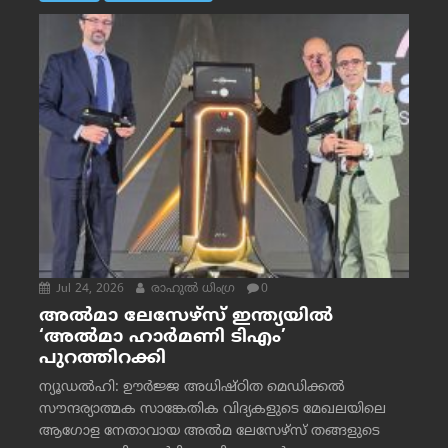
Jul 24, 2026
രാഹുല്‍ ധിംഗ്ര
0
അൽമാ ലേസേഴ്സ് ഇന്ത്യയിൽ
‘അൽമാ ഹാർമണി ടിഎം’
പുറത്തിറക്കി
ന്യൂഡൽഹി: ഊർജ്ജ അധിഷ്ഠിത മെഡിക്കൽ
സൗന്ദര്യാത്മക സാങ്കേതിക വിദ്യകളുടെ മേഖലയിലെ
ആഗോള നേതാവായ അൽമ ലേസേഴ്സ് തങ്ങളുടെ