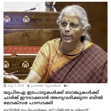
Aug 7, 2026
പ്രശാന്ത്, ന്യൂഡല്‍ഹി
0
യുപിഐ ഇടപാടുകൾക്ക് ബാങ്കുകൾക്ക്
ചാർജ് ഈടാക്കാൻ അനുവദിക്കുന്ന ബിൽ
ലോക്‌സഭ പാസാക്കി
ഭാവിയിൽ യുപിഐയ്ക്കും മറ്റ് ഡിജിറ്റൽ പേയ്‌മെന്റ്