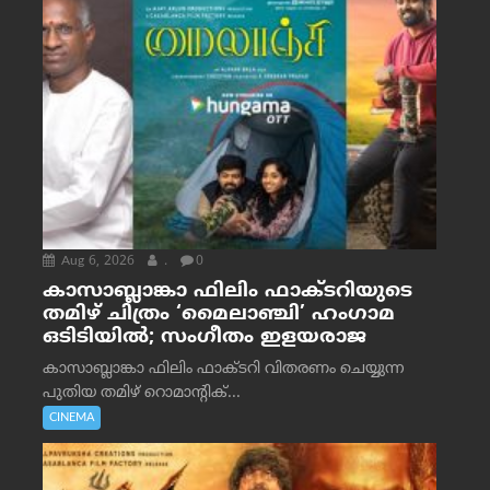
Aug 6, 2026
.
0
കാസാബ്ലാങ്കാ ഫിലിം ഫാക്ടറിയുടെ
തമിഴ് ചിത്രം ‘മൈലാഞ്ചി’ ഹംഗാമ
ഒടിടിയിൽ; സംഗീതം ഇളയരാജ
കാസാബ്ലാങ്കാ ഫിലിം ഫാക്ടറി വിതരണം ചെയ്യുന്ന
പുതിയ തമിഴ് റൊമാന്റിക്...
CINEMA