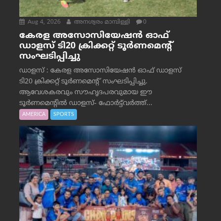
Aug 4, 2026
അനശ്വരം മാമ്പിള്ളി
0
കേരള അസോസിയേഷൻ ഓഫ്
ഡാളസ് ടി20 ക്രിക്കറ്റ് ടൂർണമെന്റ്
സംഘടിപ്പിച്ചു
ഡാളസ് : കേരള അസോസിയേഷൻ ഓഫ് ഡാളസ്
ടി20 ക്രിക്കറ്റ് ടൂർണമെന്റ് സംഘടിപ്പിച്ചു.
ആവേശകരവും സൗഹൃദപരവുമായ ഈ
ടൂർണമെന്റിൽ ഡാളസ്- ഫോർട്ട്‌വര്‍ത്ത്...
AMERICA
SPORTS