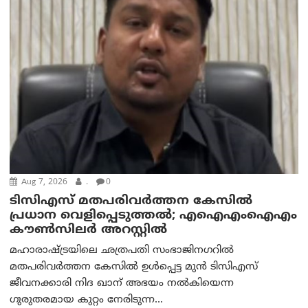
Aug 7, 2026
.
0
ടിസിഎസ് മതപരിവർത്തന കേസിൽ
പ്രധാന വെളിപ്പെടുത്തൽ; എഐഎംഐഎം
കൗൺസിലർ അറസ്റ്റിൽ
മഹാരാഷ്ട്രയിലെ ഛത്രപതി സംഭാജിനഗറിൽ
മതപരിവർത്തന കേസിൽ ഉൾപ്പെട്ട മുൻ ടിസിഎസ്
ജീവനക്കാരി നിദ ഖാന് അഭയം നൽകിയെന്ന
ഗുരുതരമായ കുറ്റം നേരിടുന്ന...