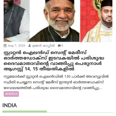
Aug 7, 2026
ഉമ്മന്‍ കാപ്പില്‍
0
സ്റ്റാറ്റൻ ഐലൻഡ് സെന്റ് മേരീസ്
ഓർത്തഡോക്സ് ഇടവകയിൽ പരിശുദ്ധ
ദൈവമാതാവിന്റെ വാങ്ങിപ്പു പെരുനാൾ
ആഗസ്റ്റ് 14, 15 തീയതികളിൽ
ന്യൂയോർക്ക് സ്റ്റാറ്റൻ ഐലൻഡിൽ 130 പാർക്ക് അവന്യൂവിൽ
സ്ഥിതി ചെയ്യുന്ന സെന്റ് മേരീസ് ഇന്ത്യൻ ഓർത്തഡോക്സ്
ദേവാലയത്തിൽ പരിശുദ്ധ ദൈവമാതാവിന്റെ വാങ്ങിപ്പു...
AMERICA
INDIA