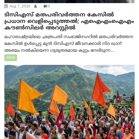
Aug 7, 2026
.
0
ടിസിഎസ് മതപരിവർത്തന കേസിൽ
പ്രധാന വെളിപ്പെടുത്തൽ; എഐഎംഐഎം
കൗൺസിലർ അറസ്റ്റിൽ
മഹാരാഷ്ട്രയിലെ ഛത്രപതി സംഭാജിനഗറിൽ മതപരിവർത്തന
കേസിൽ ഉൾപ്പെട്ട മുൻ ടിസിഎസ് ജീവനക്കാരി നിദ ഖാന്
അഭയം നൽകിയെന്ന ഗുരുതരമായ കുറ്റം നേരിടുന്ന...
INDIA