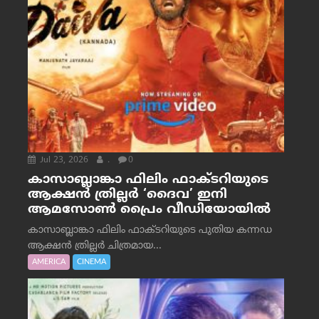
Jul 23, 2026
.
0
കാസാബ്ലാങ്കാ ഫിലിം ഫാക്ടറിയുടെ
ആക്ഷൻ ത്രില്ലർ ‘ദൈവ’ ഇനി
ആമസോൺ പ്രൈം വീഡിയോയിൽ
കാസാബ്ലാങ്കാ ഫിലിം ഫാക്ടറിയുടെ പുതിയ കന്നഡ
ആക്ഷൻ ത്രില്ലർ ചിത്രമായ...
AMERICA
CINEMA