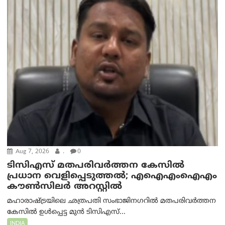
Aug 7, 2026
.
0
ടിസിഎസ് മതപരിവർത്തന കേസിൽ
പ്രധാന വെളിപ്പെടുത്തൽ; എഐഎംഐഎം
കൗൺസിലർ അറസ്റ്റിൽ
മഹാരാഷ്ട്രയിലെ ഛത്രപതി സംഭാജിനഗറിൽ മതപരിവർത്തന
കേസിൽ ഉൾപ്പെട്ട മുൻ ടിസിഎസ്...
INDIA