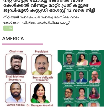
നീറ്റ് പേപ്പർ ചോർച്ച കേസിൽ വാദം
കേൾക്കൽ വീണ്ടും മാറ്റി; പ്രതികളുടെ
ജുഡീഷ്യൽ കസ്റ്റഡി ഓഗസ്റ്റ് 12 വരെ നീട്ടി
നീറ്റ്-യുജി ചോദ്യപേപ്പർ ചോർച്ച കേസിലെ വാദം
കേൾക്കുന്നതിനിടെ, ഡൽഹിയിലെ ഫാസ്റ്റ്...
INDIA
AMERICA