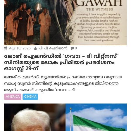
Aug 10, 2026
പി പി ചെറിയാൻ
0
ലോങ് ഐലൻഡിൽ ‘ഗവാഃ – ദി വിറ്റ്‌നസ്’
സിനിമയുടെ ലോക പ്രീമിയർ പ്രദർശനം
ഓഗസ്റ്റ് 29-ന്
ലോങ് ഐലൻഡ്, ന്യൂയോർക്ക്: പ്രശസ്ത സന്യാസ വര്യനായ
സാധു സുന്ദർ സിങ്ങിന്റെ കുടുംബാംഗങ്ങളുടെ ജീവിതത്തെ
ആസ്പദമാക്കി ഒരുക്കിയ ‘ഗവാഃ – ദി...
AMERICA
CINEMA