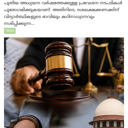
പുതിയ അധ്യയന വർഷത്തേക്കുള്ള പ്രവേശന നടപടികൾ
പുരോഗമിക്കുകയാണ്. അതിനിടെ, ദശലക്ഷക്കണക്കിന്
വിദ്യാർത്ഥികളുടെ ഭാവിയും കഠിനാധ്വാനവും
നശിപ്പിക്കുന്ന...
INDIA