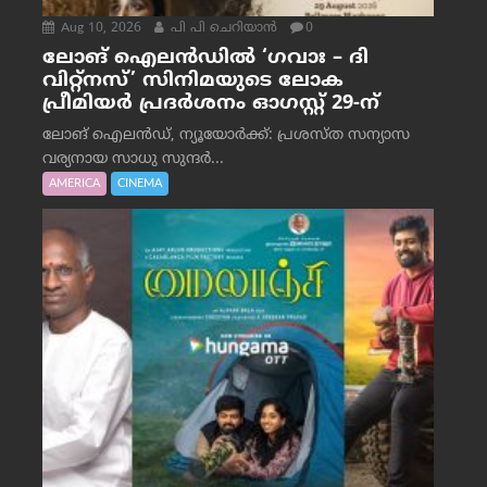
Aug 10, 2026
പി പി ചെറിയാൻ
0
ലോങ് ഐലൻഡിൽ ‘ഗവാഃ – ദി
വിറ്റ്‌നസ്’ സിനിമയുടെ ലോക
പ്രീമിയർ പ്രദർശനം ഓഗസ്റ്റ് 29-ന്
ലോങ് ഐലൻഡ്, ന്യൂയോർക്ക്: പ്രശസ്ത സന്യാസ
വര്യനായ സാധു സുന്ദർ...
AMERICA
CINEMA