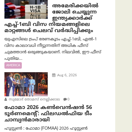
അമേരിക്കയില്‍
ജോലി ചെയ്യുന്ന
ഇന്ത്യക്കാർക്ക്
എച്ച്-1ബി വിസ നിയമങ്ങളിലെ
മാറ്റങ്ങൾ ചെലവ് വർദ്ധിപ്പിക്കും
യുഎസിലെ ട്രംപ് ഭരണകൂടം എച്ച്-1ബി, എൽ-1
വിസ കാലാവധി നീട്ടുന്നതിന് അധിക ഫീസ്
ചുമത്താൻ ഒരുങ്ങുകയാണ്. നിലവിൽ, ഈ ഫീസ്
പുതിയ...
AMERICA
Aug 6, 2026
സുമോദ് തോമസ് നെല്ലിക്കാല
0
ഫോമാ 2026 കൺവെൻഷൻ 56
ടൂർണമെന്റ്: ഫിലഡൽഫിയ ടീം
ചാമ്പ്യൻമാരായി
ഹൂസ്റ്റൺ : ഫോമാ (FOMAA) 2026 ഹൂസ്റ്റൺ