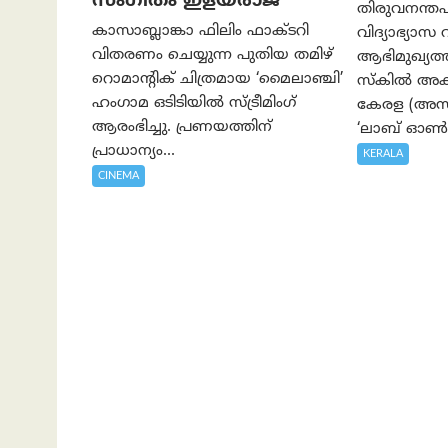
സംഗീതം ഇളയരാജ
തിരുവനന്തപ
കാസാബ്ലാങ്കാ ഫിലിം ഫാക്ടറി
വിദ്യാഭ്യാസ 
വിതരണം ചെയ്യുന്ന പുതിയ തമിഴ്
ആഭിമുഖ്യ
റൊമാന്റിക് ചിത്രമായ ‘മൈലാഞ്ചി’
സ്കിൽ അക്
ഹംഗാമ ഒടിടിയിൽ സ്ട്രീമിംഗ്
കേരള (അസാപ
ആരംഭിച്ചു. പ്രണയത്തിന്
‘ലാബ് ഓൺ 
പ്രാധാന്യം...
KERALA
CINEMA