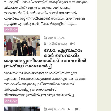
ചൊവ്വാഴ്ച വാഷിംഗ്ടണിന് മുകളിലൂടെ ഒരു യാത്രാ
വിമാനത്തിന് വളരെ അടുത്തായി പറന്നു.
റൊണാൾഡ് റീഗൻ വാഷിംഗ്ടൺ നാഷണൽ
എയർപോർട്ടിന് സമീപമാണ് സംഭവം. ഈ സംഭവം
യുഎസ് എയർ ട്രാഫിക് കൺട്രോളിനെയും...
AMERICA
Aug 6, 2026
നവീൻ മാത്യു
0
ഡോ. എബ്രഹാം
മാർ സെറാഫിം
മെത്രാപ്പോലീത്തായ്ക്ക് ഡാലസിൽ
ഊഷ്മള വരവേൽപ്പ്
ഡാലസ്: മലങ്കര ഓർത്തഡോക്സ് സഭയുടെ
തുമ്പമൺ ഭദ്രാസനാധ്യക്ഷൻ ഡോ.എബ്രഹാം മാർ
സെറാഫിം മെത്രാപ്പോലീത്തായ്ക്ക് ഡാലസ്
ഡിഎഫ്ഡബ്ള്യു അന്താരാഷ്ട്രാ
വിമാനത്താവളത്തിൽ ഊഷ്മള വരവേൽപ്പ്...
AMERICA
Aug 6, 2026
.
0