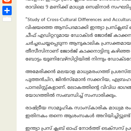
h
s
n
e
h
രാവിലെ 9 മണിക്ക് മാധ്യമ സെമിനാർ സംഘടിപ്പിക
R
a
t
k
a
e
t
S
“Study of Cross-Cultural Differences and Accultu
e
t
d
വിഷയത്തെ ആസ്പദമാക്കി ഇന്ത്യാ പ്രസ്ക്ലബ്
h
d
s
ചീഫ് എഡിറ്ററുമായ ഡോക്ടർ ജോർജ് കാക്കനാ
d
a
I
A
ചർച്ചചെയ്യപ്പെടുന്ന ആനുകാലിക പ്രസക്തമ
i
r
n
തീസീസിനാണ്‌ ജോർജ് കാക്കനാട്ടിനു കഴിഞ്ഞ
p
t
e
ബോട്ടം യൂണിവേഴ്സിറ്റിയിൽ നിന്നും ഡോക്ടറേറ്റ
p
അമേരിക്കൻ മലയാള മാധ്യമരംഗത്ത് പ്രശസ്ത
പുത്തൻചിറ, ജിൻസ്മോൻ സക്കറിയ, എബ്രഹാം
പാനലിസ്റ്റ്കളാണ്. ലോകത്തിന്റെ വിവിധ ഭാഗങ
യോഗത്തിൽ സംബന്ധിച്ച് സംസാരിക്കും.
രാഷ്ട്രീയ സാമൂഹിക സാംസ്കാരിക മാധ്യമ 
ഇതിനകം തന്നെ ആശംസകൾ അറിയിച്ചിട്ടുണ്ട്
ഇന്ത്യാ പ്രസ് ക്ലബ് ഓഫ് നോർത്ത് ടെക്സസ്