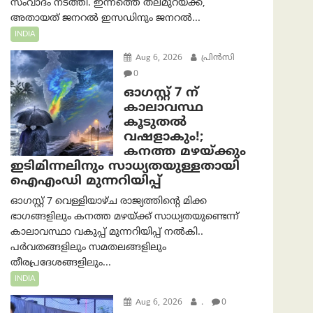
സംവാദം നടത്തി. ഇന്നത്തെ തലമുറയ്ക്ക്,
അതായത് ജനറൽ ഇസഡിനും ജനറൽ...
INDIA
Aug 6, 2026
പ്രിന്‍സി
0
ഓഗസ്റ്റ് 7 ന്
കാലാവസ്ഥ
കൂടുതൽ
വഷളാകും!;
കനത്ത മഴയ്ക്കും
ഇടിമിന്നലിനും സാധ്യതയുള്ളതായി
ഐഎംഡി മുന്നറിയിപ്പ്
ഓഗസ്റ്റ് 7 വെള്ളിയാഴ്ച രാജ്യത്തിന്റെ മിക്ക
ഭാഗങ്ങളിലും കനത്ത മഴയ്ക്ക് സാധ്യതയുണ്ടെന്ന്
കാലാവസ്ഥാ വകുപ്പ് മുന്നറിയിപ്പ് നൽകി..
പർവതങ്ങളിലും സമതലങ്ങളിലും
തീരപ്രദേശങ്ങളിലും...
INDIA
Aug 6, 2026
.
0