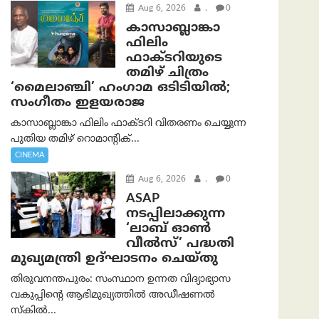
Aug 6, 2026
.
0
കാസാബ്ലാങ്കാ
ഫിലിം
ഫാക്ടറിയുടെ
തമിഴ് ചിത്രം
‘മൈലാഞ്ചി’ ഹംഗാമ ഒടിടിയിൽ;
സംഗീതം ഇളയരാജ
കാസാബ്ലാങ്കാ ഫിലിം ഫാക്ടറി വിതരണം ചെയ്യുന്ന
പുതിയ തമിഴ് റൊമാന്റിക്...
CINEMA
Aug 6, 2026
.
0
ASAP
നടപ്പിലാക്കുന്ന
‘ലാബ് ഓൺ
വീൽസ്’ പദ്ധതി
മുഖ്യമന്ത്രി ഉദ്ഘാടനം ചെയ്തു
തിരുവനന്തപുരം: സംസ്ഥാന ഉന്നത വിദ്യാഭ്യാസ
വകുപ്പിന്റെ ആഭിമുഖ്യത്തിൽ അഡീഷണൽ
സ്കിൽ...