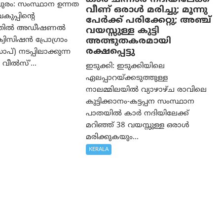
ുരം: സംസ്ഥാന ഉന്നത
വീണ് ഒരാള്‍ മരിച്ചു; മൂന്നു
വകുപ്പിന്റെ
പേര്‍ക്ക് പരിക്കേറ്റു; അഞ്ച്
ത്തിൽ അഡീഷണൽ
വയസ്സുള്ള കുട്ടി
അത്ഭുതകരമായി
വിസിഷൻ പ്രോഗ്രാം
രക്ഷപ്പെട്ടു
്) നടപ്പിലാക്കുന്ന
വീൽസ്’...
ഇടുക്കി: ഇടുക്കിയിലെ
ഏലപ്പാറയ്ക്കടുത്തുള്ള
നാലമ്മിലയിൽ വ്യാഴാഴ്ച രാവിലെ
കുട്ടിക്കാനം-കട്ടപ്പന സംസ്ഥാന
പാതയിൽ കാർ നദിയിലേക്ക്
മറിഞ്ഞ് 38 വയസ്സുള്ള ഒരാൾ
മരിക്കുകയും...
KERALA