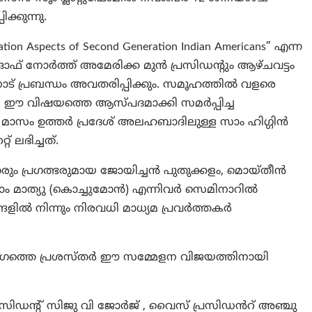
്കുന്നു.
ration Aspects of Second Generation Indian Americans” എന്ന
 ഓഫ് നോർത്ത് അമേരിക്ക മുൻ പ്രസിഡന്റും ആഴ്ചവട്ടം
ട് പ്രബന്ധം അവതരിപ്പിക്കും. സമൂഹത്തിൽ വളരെ
ായ ഈ വിഷയത്തെ ആസ്പദമാക്കി സമർപ്പിച്ച
 മാസം ഉത്തർ പ്രദേശ് അലഹബാദിലുള്ള സാം ഹിഗ്ഗിൻ
് ലഭിച്ചത്.
രും പ്രഗത്ഭരുമായ ജോയിച്ചൻ പുതുക്കളം, മൊയ്തീൻ
 മാത്യു (കൊച്ചുമോൻ) എന്നിവർ സെമിനാറിൽ
്ങളിൽ നിന്നും നിരവധി മാധ്യമ പ്രവർത്തകർ
രംഗത്തെ പ്രശസ്തർ ഈ സമ്മേളന വിജയത്തിനായി
 പ്രസിഡന്റ് സിജു വി ജോർജ് , വൈസ് പ്രസിഡൻറ് അഞ്ചു