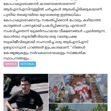
കോപാകുലരാക്കാൻ കാരണമെന്താണെന്ന്
ആർ‌എസ്‌എസിനുള്ളിൽ ചർച്ചകൾ ആരംഭിച്ചിരിക്കുകയാണ്.
പുതിയ തലമുറയിലെ യുവാക്കളെ ഇത്രയധികം
കോപാകുലരാക്കാനും സങ്കൽപ്പിക്കാൻ പോലും കഴിയാത്ത
കാര്യങ്ങൾ പരസ്യമായി പ്രകടിപ്പിക്കാനും എന്താണ്
സംഭവിച്ചതെന്ന് യുക്തിസഹമായ വീക്ഷണങ്ങൾ പുലർത്തുന്ന,
യഥാർത്ഥ ബുദ്ധിജീവിയായ ഒരു വലതുപക്ഷ
ബുദ്ധിജീവിയുമായി സംസാരിച്ച ഒരു ആർ‌എസ്‌എസ്
ഉദ്യോഗസ്ഥൻ പറഞ്ഞത് ഇപ്രകാരമാണ്, “നിങ്ങൾ
കോളേജുകളും സർവകലാശാലകളും സാങ്കേതിക
സ്ഥാപനങ്ങളും...
AMERICA
EDITORIAL