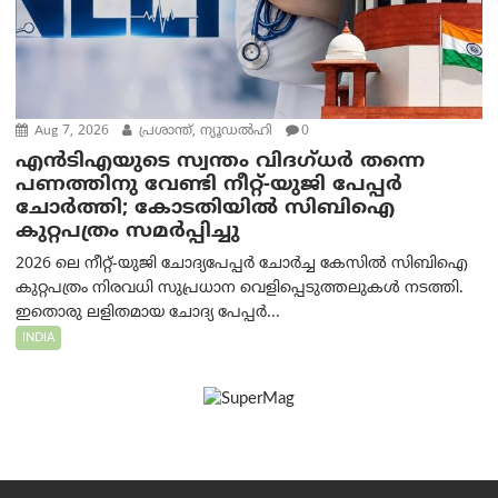
Aug 7, 2026
പ്രശാന്ത്, ന്യൂഡല്‍ഹി
0
എൻ‌ടി‌എയുടെ സ്വന്തം വിദഗ്ധർ തന്നെ
പണത്തിനു വേണ്ടി നീറ്റ്-യു‌ജി പേപ്പർ
ചോർത്തി; കോടതിയില്‍ സിബിഐ
കുറ്റപത്രം സമര്‍പ്പിച്ചു
2026 ലെ നീറ്റ്-യുജി ചോദ്യപേപ്പർ ചോർച്ച കേസിൽ സിബിഐ
കുറ്റപത്രം നിരവധി സുപ്രധാന വെളിപ്പെടുത്തലുകൾ നടത്തി.
ഇതൊരു ലളിതമായ ചോദ്യ പേപ്പർ...
INDIA