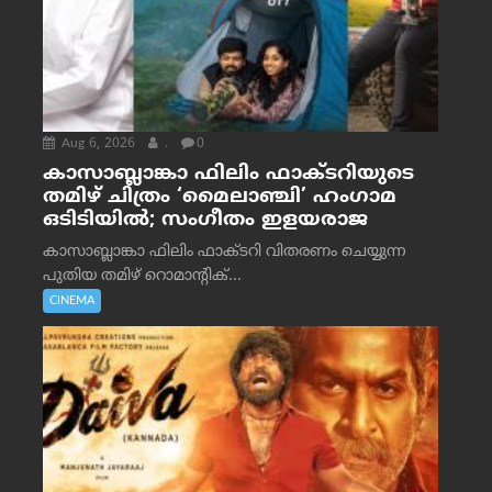
Aug 6, 2026
.
0
കാസാബ്ലാങ്കാ ഫിലിം ഫാക്ടറിയുടെ
തമിഴ് ചിത്രം ‘മൈലാഞ്ചി’ ഹംഗാമ
ഒടിടിയിൽ; സംഗീതം ഇളയരാജ
കാസാബ്ലാങ്കാ ഫിലിം ഫാക്ടറി വിതരണം ചെയ്യുന്ന
പുതിയ തമിഴ് റൊമാന്റിക്...
CINEMA