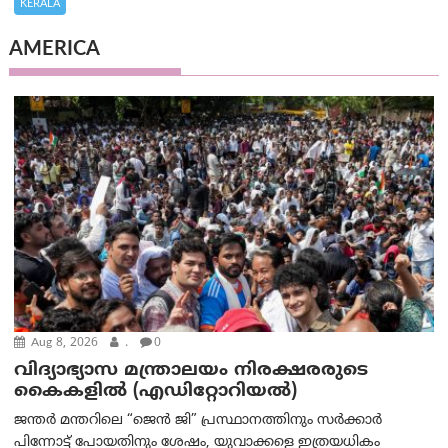
KERALA
AMERICA
Aug 8, 2026
.
0
വിദ്യാഭ്യാസ മന്ത്രാലയം നിരക്ഷരരുടെ
കൈകളിൽ (എഡിറ്റോറിയല്‍)
ജന്തർ മന്തറിലെ “ജെൻ ജി” പ്രസ്ഥാനത്തിനും സർക്കാർ
പിന്നോട്ട് പോയതിനും ശേഷം, യുവാക്കളെ ഇത്രയധികം