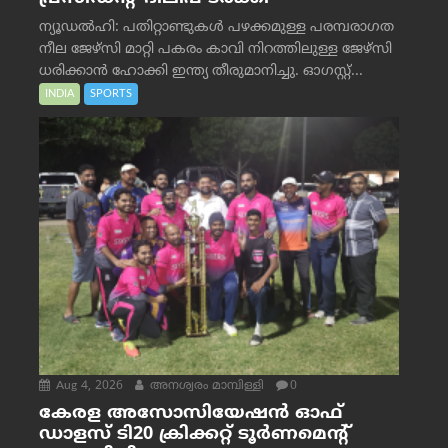
ന്യൂഡൽഹി: പതിറ്റാണ്ടുകൾ പഴക്കമുള്ള പരമ്പരാഗത
നീല ജേഴ്‌സി മാറ്റി പകരം കാവി നിറത്തിലുള്ള ജേഴ്‌സി
ധരിക്കാൻ ഹോക്കി ഇന്ത്യ തീരുമാനിച്ചു. ഓഗസ്റ്റ്...
INDIA
SPORTS
Aug 4, 2026
അനശ്വരം മാമ്പിള്ളി
0
കേരള അസോസിയേഷൻ ഓഫ്
ഡാളസ് ടി20 ക്രിക്കറ്റ് ടൂർണമെന്റ്