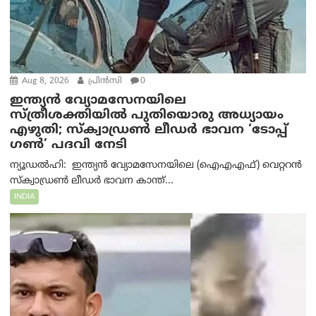
Aug 8, 2026
പ്രിന്‍സി
0
ഇന്ത്യൻ വ്യോമസേനയിലെ
സ്ത്രീശക്തിയിൽ പുതിയൊരു അധ്യായം
എഴുതി; സ്ക്വാഡ്രൺ ലീഡർ ഭാവന ‘ടോപ്പ്
ഗൺ’ പദവി നേടി
ന്യൂഡൽഹി: ഇന്ത്യൻ വ്യോമസേനയിലെ (ഐഎഎഫ്) വെറ്ററൻ
സ്ക്വാഡ്രൺ ലീഡർ ഭാവന കാന്ത്...
INDIA