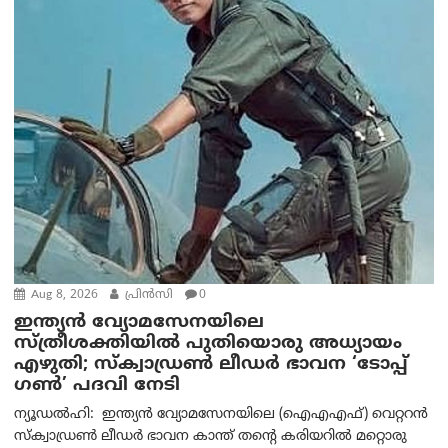
Aug 8, 2026
പ്രിന്‍സി
0
ഇന്ത്യൻ വ്യോമസേനയിലെ
സ്ത്രീശക്തിയിൽ പുതിയൊരു അധ്യായം
എഴുതി; സ്ക്വാഡ്രൺ ലീഡർ ഭാവന ‘ടോപ്പ്
ഗൺ’ പദവി നേടി
ന്യൂഡൽഹി: ഇന്ത്യൻ വ്യോമസേനയിലെ (ഐഎഎഫ്) വെറ്ററൻ
സ്ക്വാഡ്രൺ ലീഡർ ഭാവന കാന്ത് തന്റെ കരിയറിൽ മറ്റൊരു