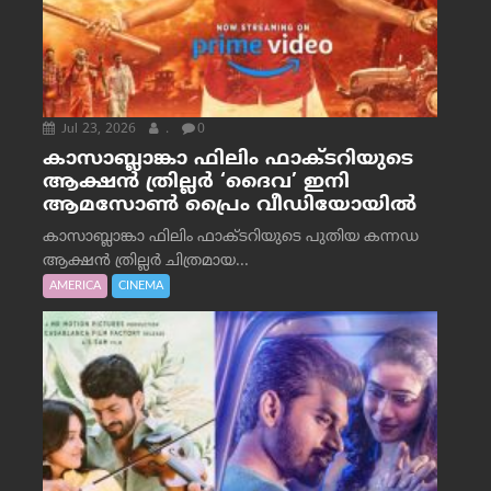
Jul 23, 2026
.
0
കാസാബ്ലാങ്കാ ഫിലിം ഫാക്ടറിയുടെ
ആക്ഷൻ ത്രില്ലർ ‘ദൈവ’ ഇനി
ആമസോൺ പ്രൈം വീഡിയോയിൽ
കാസാബ്ലാങ്കാ ഫിലിം ഫാക്ടറിയുടെ പുതിയ കന്നഡ
ആക്ഷൻ ത്രില്ലർ ചിത്രമായ...
AMERICA
CINEMA