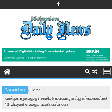
Skip
to
content
You are here
Home
പതിറ്റാണ്ടുകളോളം ജയില്‍‌വാസമനുഭവിച്ച നിരപരാധിക്ക്
13 മില്യണ്‍ ഡോളര്‍ നഷ്ടപരിഹാരം