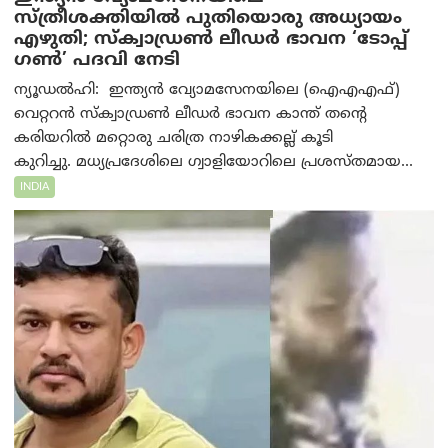
സ്ത്രീശക്തിയിൽ പുതിയൊരു അധ്യായം
എഴുതി; സ്ക്വാഡ്രൺ ലീഡർ ഭാവന ‘ടോപ്പ്
ഗൺ’ പദവി നേടി
ന്യൂഡൽഹി: ഇന്ത്യൻ വ്യോമസേനയിലെ (ഐഎഎഫ്)
വെറ്ററൻ സ്ക്വാഡ്രൺ ലീഡർ ഭാവന കാന്ത് തന്റെ
കരിയറിൽ മറ്റൊരു ചരിത്ര നാഴികക്കല്ല് കൂടി
കുറിച്ചു. മധ്യപ്രദേശിലെ ഗ്വാളിയോറിലെ പ്രശസ്തമായ...
INDIA