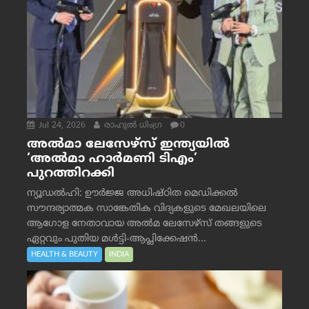
Jul 24, 2026
രാഹുല്‍ ധിംഗ്ര
0
അൽമാ ലേസേഴ്സ് ഇന്ത്യയിൽ
‘അൽമാ ഹാർമണി ടിഎം’
പുറത്തിറക്കി
ന്യൂഡൽഹി: ഊർജ്ജ അധിഷ്ഠിത മെഡിക്കൽ
സൗന്ദര്യാത്മക സാങ്കേതിക വിദ്യകളുടെ മേഖലയിലെ
ആഗോള നേതാവായ അൽമ ലേസേഴ്സ് തങ്ങളുടെ
ഏറ്റവും പുതിയ മൾട്ടി-ആപ്ലിക്കേഷൻ...
HEALTH & BEAUTY
INDIA