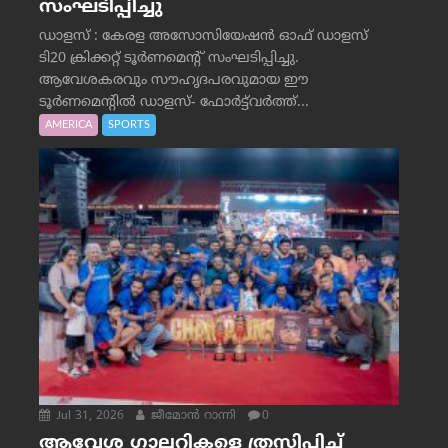
സംഘടിപ്പിച്ചു
ഡാളസ് : കേരള അസോസിയേഷൻ ഓഫ് ഡാളസ്
ടി20 ക്രിക്കറ്റ് ടൂർണമെന്റ് സംഘടിപ്പിച്ചു.
ആവേശകരവും സൗഹൃദപരവുമായ ഈ
ടൂർണമെന്റിൽ ഡാളസ്- ഫോർട്ട്‌വര്‍ത്ത്...
AMERICA
SPORTS
Jul 31, 2026
ജീമോന്‍ റാന്നി
0
ആവേശ ഗാലറികളെ ത്രസിപ്പിച്ച്