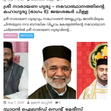
Aug 7, 2026
ജയശങ്കര്‍ പിള്ള
0
ശ്രീ നാരായണ ഗുരു – നവോത്ഥാനത്തിന്റെ
മഹാഗുരു (ഭാഗം 8): ജയശങ്കര്‍ പിള്ള
ശ്രീ നാരായണ ഗുരുവും സഹോദരൻ അയ്യപ്പനും ജാതിവിരുദ്ധ
ചിന്തയുടെ നവ ബൗദ്ധിക വിപ്ലവം കേരളത്തിന്റെ നവോത്ഥാന
ചരിത്രത്തിൽ ശ്രീ നാരായണ ഗുരുവിന്റെ...
AMERICA
ARTICLES
Aug 7, 2026
ഉമ്മന്‍ കാപ്പില്‍
0
സ്റ്റാറ്റൻ ഐലൻഡ് സെന്റ് മേരീസ്