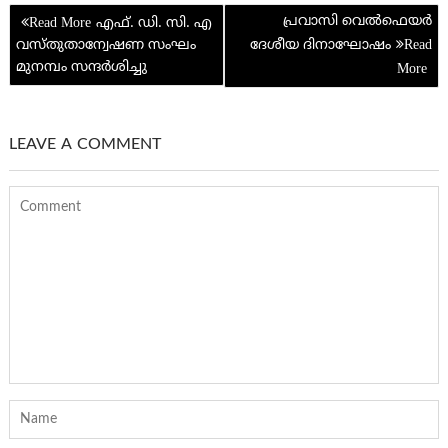
e
Post
k
p
പ്രവാസി വെല്‍ഫെയര്‍
എഫ്. ഡി. സി. എ
navigation
വസ്തുതാന്വേഷണ സംഘം
ദേശീയ ദിനാഘോഷം
p
മുനമ്പം സന്ദർശിച്ചു
LEAVE A COMMENT