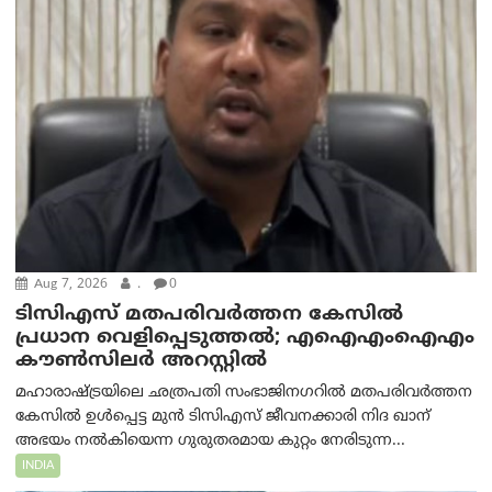
Aug 7, 2026
.
0
ടിസിഎസ് മതപരിവർത്തന കേസിൽ
പ്രധാന വെളിപ്പെടുത്തൽ; എഐഎംഐഎം
കൗൺസിലർ അറസ്റ്റിൽ
മഹാരാഷ്ട്രയിലെ ഛത്രപതി സംഭാജിനഗറിൽ മതപരിവർത്തന
കേസിൽ ഉൾപ്പെട്ട മുൻ ടിസിഎസ് ജീവനക്കാരി നിദ ഖാന്
അഭയം നൽകിയെന്ന ഗുരുതരമായ കുറ്റം നേരിടുന്ന...
INDIA