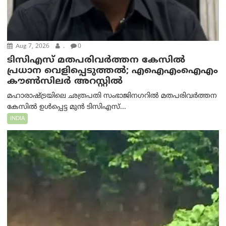
Aug 7, 2026
.
0
ടിസിഎസ് മതപരിവർത്തന കേസിൽ
പ്രധാന വെളിപ്പെടുത്തൽ; എഐഎംഐഎം
കൗൺസിലർ അറസ്റ്റിൽ
മഹാരാഷ്ട്രയിലെ ഛത്രപതി സംഭാജിനഗറിൽ മതപരിവർത്തന
കേസിൽ ഉൾപ്പെട്ട മുൻ ടിസിഎസ്...
INDIA