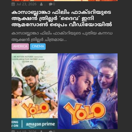
Jul 23, 2026
.
0
കാസാബ്ലാങ്കാ ഫിലിം ഫാക്ടറിയുടെ
ആക്ഷൻ ത്രില്ലർ ‘ദൈവ’ ഇനി
ആമസോൺ പ്രൈം വീഡിയോയിൽ
കാസാബ്ലാങ്കാ ഫിലിം ഫാക്ടറിയുടെ പുതിയ കന്നഡ
ആക്ഷൻ ത്രില്ലർ ചിത്രമായ...
AMERICA
CINEMA