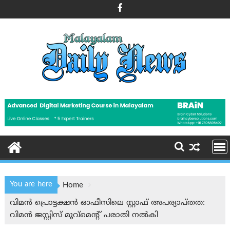
Skip
to
content
You are here
Home
വിമൻ പ്രൊട്ടക്ഷൻ ഓഫീസിലെ സ്റ്റാഫ് അപര്യാപ്തത:
വിമൻ ജസ്റ്റിസ് മൂവ്‌മെന്റ് പരാതി നൽകി