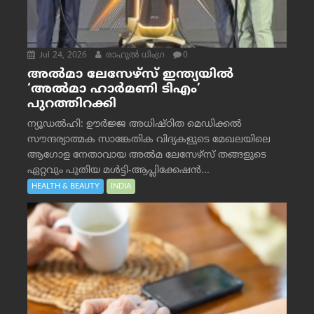
Jul 24, 2026
രാഹുല്‍ ധിംഗ്ര
0
അൽമാ ലേസേഴ്സ് ഇന്ത്യയിൽ
‘അൽമാ ഹാർമണി ടിഎം’
പുറത്തിറക്കി
ന്യൂഡൽഹി: ഊർജ്ജ അധിഷ്ഠിത മെഡിക്കൽ
സൗന്ദര്യാത്മക സാങ്കേതിക വിദ്യകളുടെ മേഖലയിലെ
ആഗോള നേതാവായ അൽമ ലേസേഴ്സ് തങ്ങളുടെ
ഏറ്റവും പുതിയ മൾട്ടി-ആപ്ലിക്കേഷൻ...
HEALTH & BEAUTY
INDIA