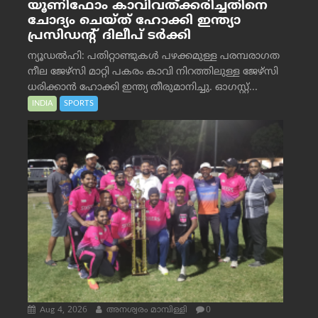
യൂണിഫോം കാവിവത്ക്കരിച്ചതിനെ
ചോദ്യം ചെയ്ത് ഹോക്കി ഇന്ത്യാ
പ്രസിഡന്റ് ദിലീപ് ടര്‍ക്കി
ന്യൂഡൽഹി: പതിറ്റാണ്ടുകൾ പഴക്കമുള്ള പരമ്പരാഗത
നീല ജേഴ്‌സി മാറ്റി പകരം കാവി നിറത്തിലുള്ള ജേഴ്‌സി
ധരിക്കാൻ ഹോക്കി ഇന്ത്യ തീരുമാനിച്ചു. ഓഗസ്റ്റ്...
INDIA
SPORTS
Aug 4, 2026
അനശ്വരം മാമ്പിള്ളി
0