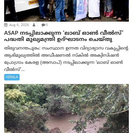
Aug 6, 2026
.
0
ASAP നടപ്പിലാക്കുന്ന ‘ലാബ് ഓൺ വീൽസ്’
പദ്ധതി മുഖ്യമന്ത്രി ഉദ്ഘാടനം ചെയ്തു
തിരുവനന്തപുരം: സംസ്ഥാന ഉന്നത വിദ്യാഭ്യാസ വകുപ്പിന്റെ
ആഭിമുഖ്യത്തിൽ അഡീഷണൽ സ്കിൽ അക്വിസിഷൻ
പ്രോഗ്രാം കേരള (അസാപ്) നടപ്പിലാക്കുന്ന ‘ലാബ് ഓൺ
വീൽസ്’...
KERALA