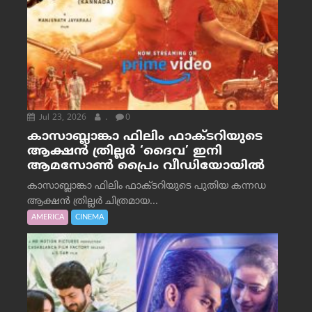
Jul 23, 2026
.
0
കാസാബ്ലാങ്കാ ഫിലിം ഫാക്ടറിയുടെ
ആക്ഷൻ ത്രില്ലർ ‘ദൈവ’ ഇനി
ആമസോൺ പ്രൈം വീഡിയോയിൽ
കാസാബ്ലാങ്കാ ഫിലിം ഫാക്ടറിയുടെ പുതിയ കന്നഡ
ആക്ഷൻ ത്രില്ലർ ചിത്രമായ...
AMERICA
CINEMA