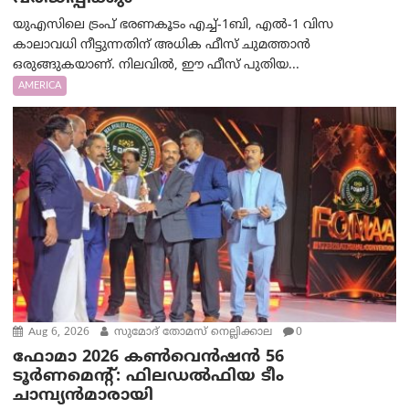
യുഎസിലെ ട്രംപ് ഭരണകൂടം എച്ച്-1ബി, എൽ-1 വിസ
കാലാവധി നീട്ടുന്നതിന് അധിക ഫീസ് ചുമത്താൻ
ഒരുങ്ങുകയാണ്. നിലവിൽ, ഈ ഫീസ് പുതിയ...
AMERICA
Aug 6, 2026
സുമോദ് തോമസ് നെല്ലിക്കാല
0
ഫോമാ 2026 കൺവെൻഷൻ 56
ടൂർണമെന്റ്: ഫിലഡൽഫിയ ടീം
ചാമ്പ്യൻമാരായി