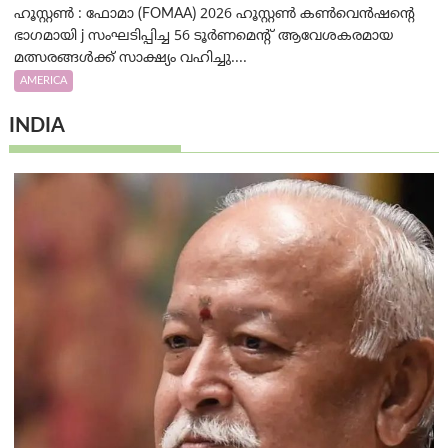
ഹൂസ്റ്റൺ : ഫോമാ (FOMAA) 2026 ഹൂസ്റ്റൺ കൺവെൻഷന്റെ
ഭാഗമായി j സംഘടിപ്പിച്ച 56 ടൂർണമെന്റ് ആവേശകരമായ
മത്സരങ്ങൾക്ക് സാക്ഷ്യം വഹിച്ചു....
AMERICA
INDIA