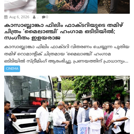
Aug 6, 2026
.
0
കാസാബ്ലാങ്കാ ഫിലിം ഫാക്ടറിയുടെ തമിഴ്
ചിത്രം ‘മൈലാഞ്ചി’ ഹംഗാമ ഒടിടിയിൽ;
സംഗീതം ഇളയരാജ
കാസാബ്ലാങ്കാ ഫിലിം ഫാക്ടറി വിതരണം ചെയ്യുന്ന പുതിയ
തമിഴ് റൊമാന്റിക് ചിത്രമായ ‘മൈലാഞ്ചി’ ഹംഗാമ
ഒടിടിയിൽ സ്ട്രീമിംഗ് ആരംഭിച്ചു. പ്രണയത്തിന് പ്രാധാന്യം...
CINEMA