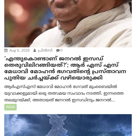
Aug 6, 2026
പ്രിന്‍സി
0
‘എന്തുകൊണ്ടാണ് ജനറൽ ഇസഡ്
തെരുവിലിറങ്ങിയത്?’; ആര്‍ എസ് എസ്
മേധാവി മോഹൻ ഭഗവതിന്റെ പ്രസ്താവന
പുതിയ ചര്‍ച്ചയ്ക്ക് വഴിയൊരുക്കി
ആർ‌എസ്‌എസ് മേധാവി മോഹൻ ഭഗവത് മുംബൈയിൽ
യുവാക്കളുമായി ഒരു തത്സമയ സംവാദം നടത്തി. ഇന്നത്തെ
തലമുറയ്ക്ക്, അതായത് ജനറൽ ഇസഡിനും ജനറൽ...
INDIA