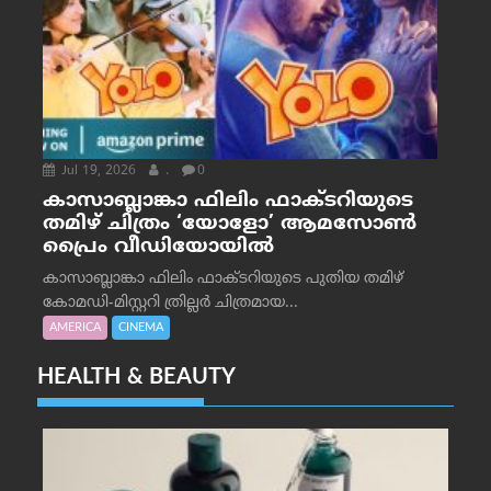
Jul 19, 2026
.
0
കാസാബ്ലാങ്കാ ഫിലിം ഫാക്ടറിയുടെ
തമിഴ് ചിത്രം ‘യോളോ’ ആമസോൺ
പ്രൈം വീഡിയോയിൽ
കാസാബ്ലാങ്കാ ഫിലിം ഫാക്ടറിയുടെ പുതിയ തമിഴ്
കോമഡി-മിസ്റ്ററി ത്രില്ലർ ചിത്രമായ...
AMERICA
CINEMA
HEALTH & BEAUTY