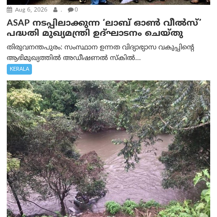
Aug 6, 2026
.
0
ASAP നടപ്പിലാക്കുന്ന ‘ലാബ് ഓൺ വീൽസ്’
പദ്ധതി മുഖ്യമന്ത്രി ഉദ്ഘാടനം ചെയ്തു
തിരുവനന്തപുരം: സംസ്ഥാന ഉന്നത വിദ്യാഭ്യാസ വകുപ്പിന്റെ
ആഭിമുഖ്യത്തിൽ അഡീഷണൽ സ്കിൽ...
KERALA