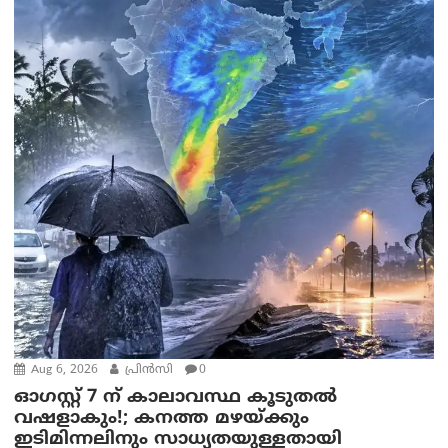
Aug 6, 2026
പ്രിന്‍സി
0
ഓഗസ്റ്റ് 7 ന് കാലാവസ്ഥ കൂടുതൽ
വഷളാകും!; കനത്ത മഴയ്ക്കും
ഇടിമിന്നലിനും സാധ്യതയുള്ളതായി