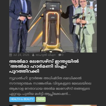
Jul 24, 2026
രാഹുല്‍ ധിംഗ്ര
0
അൽമാ ലേസേഴ്സ് ഇന്ത്യയിൽ
‘അൽമാ ഹാർമണി ടിഎം’
പുറത്തിറക്കി
ന്യൂഡൽഹി: ഊർജ്ജ അധിഷ്ഠിത മെഡിക്കൽ
സൗന്ദര്യാത്മക സാങ്കേതിക വിദ്യകളുടെ മേഖലയിലെ
ആഗോള നേതാവായ അൽമ ലേസേഴ്സ് തങ്ങളുടെ
ഏറ്റവും പുതിയ മൾട്ടി-ആപ്ലിക്കേഷൻ...
HEALTH & BEAUTY
INDIA