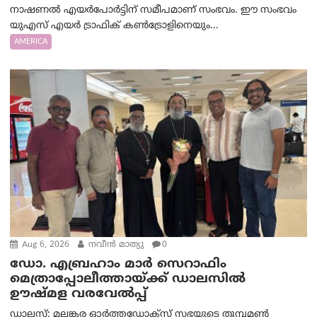
നാഷണൽ എയർപോർട്ടിന് സമീപമാണ് സംഭവം. ഈ സംഭവം
യുഎസ് എയർ ട്രാഫിക് കൺട്രോളിനെയും...
AMERICA
Aug 6, 2026
നവീൻ മാത്യു
0
ഡോ. എബ്രഹാം മാർ സെറാഫിം
മെത്രാപ്പോലീത്തായ്ക്ക് ഡാലസിൽ
ഊഷ്മള വരവേൽപ്പ്
ഡാലസ്: മലങ്കര ഓർത്തഡോക്സ് സഭയുടെ തുമ്പമൺ