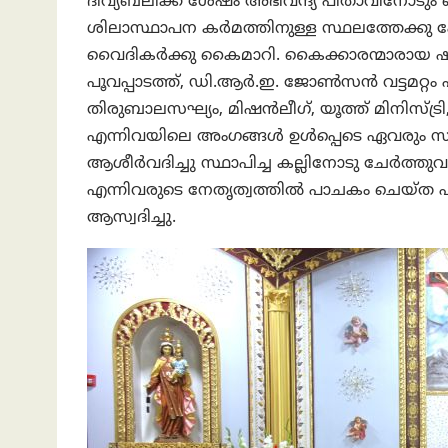
ദിവ്യബലിക്ക് ശേഷം അഭിവന്ദ്യ പിതാവിനോട
ശിലാസ്ഥാപന കർമത്തിനുള്ള സ്ഥലത്തേക്കു പോ
വൈദികർക്കു കൈമാറി. കൈക്കാരന്മാരായ
പൂവപ്പാടത്ത്, ഡി.ആർ.ഇ. ജോൺസൻ വട്ടമറ്റം എന
തിരുബാലസഘ്യം, മിഷൻലീഗ്, യൂത്ത് മിനിസ്ട്ര
എന്നിവയിലെ അംഗങ്ങൾ ഉൾപ്പെടെ ഏവരും സ്
ആശീർവദിച്ചു സ്ഥാപിച്ച കല്ലിനോടു ചേർത്തുവ
എന്നിവരുടെ നേതൃത്വത്തിൽ പാചകം ചെയ്ത പ
ആസ്വദിച്ചു.