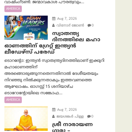
വാഷിംഗ്ടണ്‍: ജന്മാവകാശ പൗരത്വവും...
AMERICA
Aug 7, 2026
വിനോദ് ജോൺ
0
സ്വാതന്ത്യ
ദിനത്തിലെ മഹാ
ഓണത്തിന് ഗ്രേറ്റ് ഇന്ത്യൻ
ലീഡേഴ്സ് പരേഡ്
ടൊറന്റോ: ഇന്ത്യൻ സ്വാതന്ത്ര്യദിനത്തിലാണ് ഇക്കുറി
മഹാഓണത്തിന്
അരങ്ങൊരുങ്ങുന്നതെന്നതിനാൽ ദേശീയതയും
നിറഞ്ഞു നിൽക്കുന്നതാകും ഇത്തവണത്തെ
ആഘോഷം. ഓഗസ്റ്റ് 15 ശനിയാഴ്ച
ടൊറോന്റോയിലെ സങ്കോഫ...
AMERICA
Aug 7, 2026
ജയശങ്കര്‍ പിള്ള
0
ശ്രീ നാരായണ
ഗുരു –