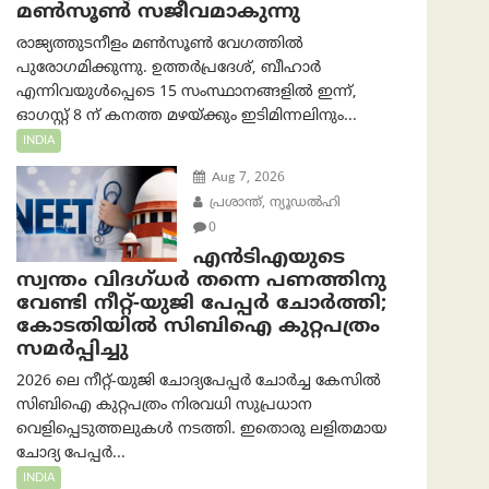
മൺസൂൺ സജീവമാകുന്നു
രാജ്യത്തുടനീളം മൺസൂൺ വേഗത്തിൽ
പുരോഗമിക്കുന്നു. ഉത്തർപ്രദേശ്, ബീഹാർ
എന്നിവയുൾപ്പെടെ 15 സംസ്ഥാനങ്ങളിൽ ഇന്ന്,
ഓഗസ്റ്റ് 8 ന് കനത്ത മഴയ്ക്കും ഇടിമിന്നലിനും...
INDIA
Aug 7, 2026
പ്രശാന്ത്, ന്യൂഡല്‍ഹി
0
എൻ‌ടി‌എയുടെ
സ്വന്തം വിദഗ്ധർ തന്നെ പണത്തിനു
വേണ്ടി നീറ്റ്-യു‌ജി പേപ്പർ ചോർത്തി;
കോടതിയില്‍ സിബിഐ കുറ്റപത്രം
സമര്‍പ്പിച്ചു
2026 ലെ നീറ്റ്-യുജി ചോദ്യപേപ്പർ ചോർച്ച കേസിൽ
സിബിഐ കുറ്റപത്രം നിരവധി സുപ്രധാന
വെളിപ്പെടുത്തലുകൾ നടത്തി. ഇതൊരു ലളിതമായ
ചോദ്യ പേപ്പർ...
INDIA