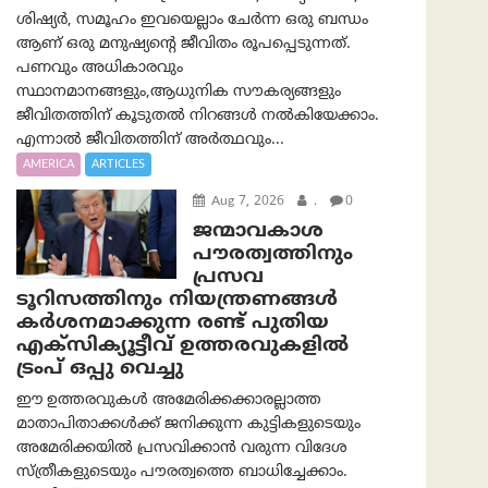
ശിഷ്യർ, സമൂഹം ഇവയെല്ലാം ചേർന്ന ഒരു ബന്ധം
ആണ് ഒരു മനുഷ്യന്റെ ജീവിതം രൂപപ്പെടുന്നത്.
പണവും അധികാരവും
സ്ഥാനമാനങ്ങളും,ആധുനിക സൗകര്യങ്ങളും
ജീവിതത്തിന് കൂടുതൽ നിറങ്ങൾ നൽകിയേക്കാം.
എന്നാൽ ജീവിതത്തിന് അർത്ഥവും...
AMERICA
ARTICLES
Aug 7, 2026
.
0
ജന്മാവകാശ
പൗരത്വത്തിനും
പ്രസവ
ടൂറിസത്തിനും നിയന്ത്രണങ്ങൾ
കർശനമാക്കുന്ന രണ്ട് പുതിയ
എക്സിക്യൂട്ടീവ് ഉത്തരവുകളിൽ
ട്രംപ് ഒപ്പു വെച്ചു
ഈ ഉത്തരവുകൾ അമേരിക്കക്കാരല്ലാത്ത
മാതാപിതാക്കൾക്ക് ജനിക്കുന്ന കുട്ടികളുടെയും
അമേരിക്കയിൽ പ്രസവിക്കാൻ വരുന്ന വിദേശ
സ്ത്രീകളുടെയും പൗരത്വത്തെ ബാധിച്ചേക്കാം.