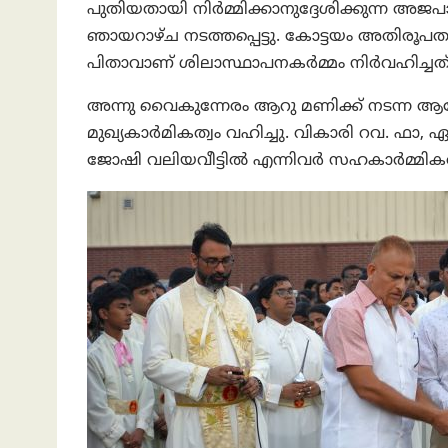
പുതിയതായി നിർമ്മിക്കാനുദ്ദേശിക്കുന്ന അജപ
ഞായറാഴ്ച നടത്തപ്പെട്ടു. കോട്ടയം അതിരൂപതയുട
പിതാവാണ് ശിലാസ്ഥാപനകർമ്മം നിർവഹിച്ചത്
അന്നു വൈകുന്നേരം ആറു മണിക്ക് നടന്ന ആഘോഷമ
മുഖ്യകാർമികത്വം വഹിച്ചു. വികാരി റവ. ഫാ, ഏ
ജോഷി വലിയവീട്ടിൽ എന്നിവർ സഹകാർമ്മികരാ