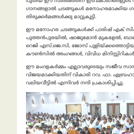
പുതിയ ഈ സംരംഭത്തിന് ഇടവകാംഗങ്ങളുടെ സജീവ
ഗാനങ്ങളാൽ ചടങ്ങുകൾ മനോഹരമാക്കിയ ഗ
തിരുക്കർമങ്ങൾക്കു മാറ്റുകൂട്ടി.
ഈ മനോഹര ചടങ്ങുകൾക്ക് പാരിഷ് എക് സിക്യ
പുത്തൻപുരയിൽ, ഷാജുമോൻ മുകളേൽ, ബാബു പ
റെജി എസ്.ജെ.സി, ജോസ് പുളിയ്ക്കത്തൊട്ടിയിൽ
കൗൺസിൽ അംഗങ്ങൾ, വിവിധ മിനിസ്റ്റിറികൾ
ഈ മംഗളകർമ്മം എല്ലാവരുടെയും സജീവ സാന്
വിജയമാക്കിയതിന് വികാരി റവ. ഫാ. ഏബ്രഹാം 
വലിയവീട്ടിൽ എന്നിവർ നന്ദി പ്രകാശിപ്പിച്ചു.