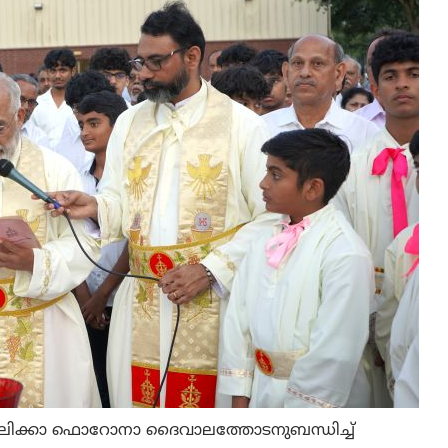
്തോലിക്കാ ഫൊറോനാ ദൈവാലത്തോടനുബന്ധിച്ച്