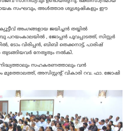
 സാന്നിധ്യവും ഉണ്ടായിരുന്നു. ഭക്തിസാന്ദ്രമായ
ായക സംഘവും, അൾത്താര ശുശ്രുഷികളും ഈ
ൂട്ടീവ് അംഗങ്ങളായ ജയിച്ചൻ തയ്യിൽ
റയംകാലയിൽ , ജോപ്പൻ പൂവപ്പാടത്ത്, സിസ്റ്റർ
, ടോം വിരിപ്പൻ, ബിബി തെക്കനാട്ട്, പാരിഷ്
 തുടങ്ങിയവർ നേതൃത്വം നൽകി.
നിദ്ധ്യത്താലും സഹകരണത്താലും വൻ
മുത്തോലത്ത്, അസിസ്റ്റന്റ് വികാരി റവ. ഫാ. ജോഷി