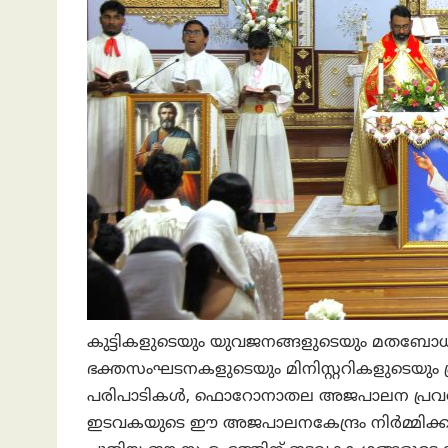
കുട്ടികളുടെയും യുവജനങ്ങളുടെയും മതബ
ഭക്തസംഘടനകളുടെയും മിനിസ്റ്ററികളുടെയും പ്
പരിപാടികൾ, ഫൊറോനാതല അജപാലന പ്രവർത്
ഇടവകയുടെ ഈ അജപാലനകേന്ദ്രം നിർമ്മിക്