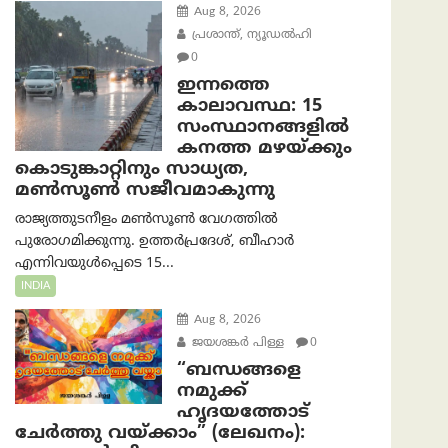
Aug 8, 2026
പ്രശാന്ത്, ന്യൂഡല്‍ഹി
0
ഇന്നത്തെ
കാലാവസ്ഥ: 15
സംസ്ഥാനങ്ങളിൽ
കനത്ത മഴയ്ക്കും
കൊടുങ്കാറ്റിനും സാധ്യത,
മൺസൂൺ സജീവമാകുന്നു
രാജ്യത്തുടനീളം മൺസൂൺ വേഗത്തിൽ
പുരോഗമിക്കുന്നു. ഉത്തർപ്രദേശ്, ബീഹാർ
എന്നിവയുൾപ്പെടെ 15...
INDIA
Aug 8, 2026
ജയശങ്കര്‍ പിള്ള
0
“ബന്ധങ്ങളെ
നമുക്ക്
ഹൃദയത്തോട്
ചേർത്തു വയ്ക്കാം” (ലേഖനം):