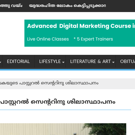
‍ പിള്ള
്ടിപ്പടുക്കാന്‍ ആഹ്വാനം ചെയ്ത ഹിരോഷിമ ദിനാചരണം ശ്
യൂണിയൻ കോപ് ശാഖയിൽ ഷോപ്
EDITORIAL
LIFESTYLE
LITERATURE & ART
OBITU
കയുടെ പാസ്റ്ററൽ സെന്ററിനു ശിലാസ്ഥാപനം
ാസ്റ്ററൽ സെന്ററിനു ശിലാസ്ഥാപനം