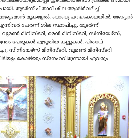
ും വൈദികരോടുമൊപ്പം ഇടവകാംഗങ്ങൾ പ്രദിക്ഷിണമായി
യി. തുടർന്ന് പിതാവ് ശില ആശിർവദിച്ച്
 ഷാജുമോൻ മുകളേൽ, ബാബു പറയംകാലയിൽ, ജോപ്പൻ
്നിവർ ചേർന്ന് ശില സ്ഥാപിച്ചു. തുടർന്ന്
ി, വുമൺ മിനിസ്ടറി, മെൻ മിനിസ്ടറി, സീനിയേഴ്സ്,
വന്തം പേരുകൾ എഴുതിയ കല്ലുകൾ, പിതാവ്
ച്ചു. സീനിയേഴ്സ് മിനിസ്ടറി, വുമൺ മിനിസ്ടറി
ിടിയും കോഴിയും സ്നേഹവിരുന്നായി ഏവരും