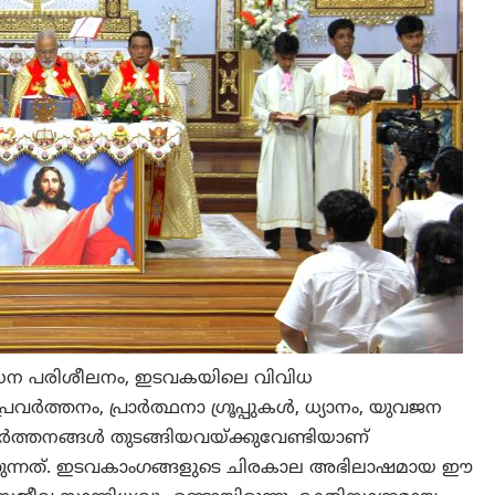
ോധന പരിശീലനം, ഇടവകയിലെ വിവിധ
രവർത്തനം, പ്രാർത്ഥനാ ഗ്രൂപ്പുകൾ, ധ്യാനം, യുവജന
തനങ്ങൾ തുടങ്ങിയവയ്ക്കുവേണ്ടിയാണ്
കുന്നത്. ഇടവകാംഗങ്ങളുടെ ചിരകാല അഭിലാഷമായ ഈ