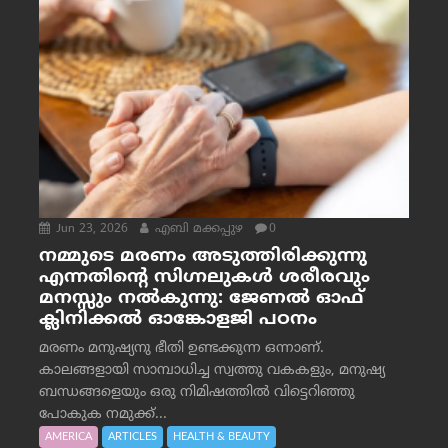
Jun 23, 2026
എബി മക്കപ്പുഴ
0
നമ്മുടെ മരണം അടുത്തിരിക്കുന്നു
എന്നതിന്റെ സിഗ്നലുകൾ ശരീരവും
മനസ്സും നല്‍കുന്നു: ജേണല്‍ ഓഫ്
ക്ലിനിക്കല്‍ ഓങ്കോളജി പഠനം
മരണം മനുഷ്യനു ഭീതി ഉണ്ടക്കുന്ന ഒന്നാണ്.
കാലങ്ങളായി സാമ്പാധിച്ച സ്വത്തു വകകളും, മനുഷ്യ
ബന്ധങ്ങളെയും ഒരു നിമിഷത്തിൽ വിട്ടെറിഞ്ഞു
പോകുക നമുക്ക്...
AMERICA
ARTICLES
HEALTH & BEAUTY