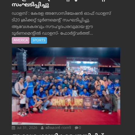
സംഘടിപ്പിച്ചു
ഡാളസ് : കേരള അസോസിയേഷൻ ഓഫ് ഡാളസ്
ടി20 ക്രിക്കറ്റ് ടൂർണമെന്റ് സംഘടിപ്പിച്ചു.
ആവേശകരവും സൗഹൃദപരവുമായ ഈ
ടൂർണമെന്റിൽ ഡാളസ്- ഫോർട്ട്‌വര്‍ത്ത്...
AMERICA
SPORTS
Jul 31, 2026
ജീമോന്‍ റാന്നി
0