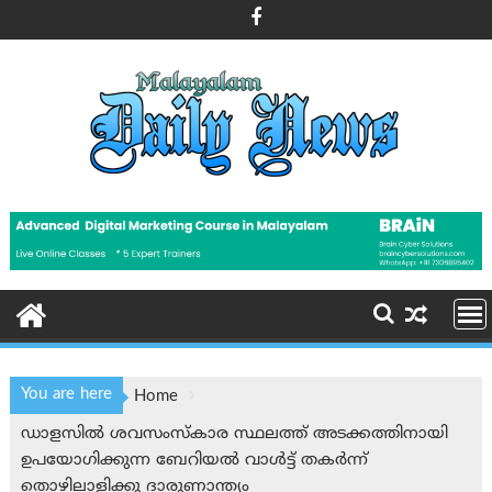
Skip
to
content
You are here
Home
ഡാളസില്‍ ശവസംസ്‌കാര സ്ഥലത്ത് അടക്കത്തിനായി
ഉപയോഗിക്കുന്ന ബേറിയല്‍ വാള്‍ട്ട് തകര്‍ന്ന്
തൊഴിലാളിക്കു ദാരുണാന്ത്യം