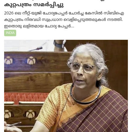
കുറ്റപത്രം സമര്‍പ്പിച്ചു
2026 ലെ നീറ്റ്-യുജി ചോദ്യപേപ്പർ ചോർച്ച കേസിൽ സിബിഐ
കുറ്റപത്രം നിരവധി സുപ്രധാന വെളിപ്പെടുത്തലുകൾ നടത്തി.
ഇതൊരു ലളിതമായ ചോദ്യ പേപ്പർ...
INDIA