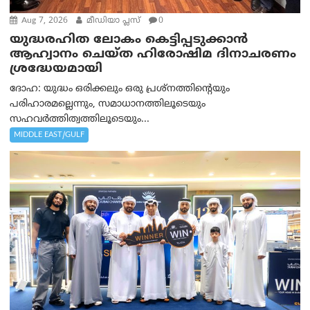
Aug 7, 2026
മീഡിയാ പ്ലസ്
0
യുദ്ധരഹിത ലോകം കെട്ടിപ്പടുക്കാന്‍
ആഹ്വാനം ചെയ്ത ഹിരോഷിമ ദിനാചരണം
ശ്രദ്ധേയമായി
ദോഹ: യുദ്ധം ഒരിക്കലും ഒരു പ്രശ്‌നത്തിന്റെയും
പരിഹാരമല്ലെന്നും, സമാധാനത്തിലൂടെയും
സഹവര്‍ത്തിത്വത്തിലൂടെയും...
MIDDLE EAST/GULF