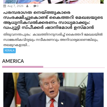
Aug 7, 2026
.
0
പരമ്പരാഗത നെയ്ത്തുകാരെ
സംരക്ഷിച്ചുകൊണ്ട് കൈത്തറി മേഖലയുടെ
ആധുനികവൽക്കരണം സാധ്യമാക്കും:
ഡപ്യൂട്ടി സ്പീക്കർ ഷാനിമോൾ ഉസ്മാൻ
തിരുവനന്തപുരം: കാലത്തിനനുസരിച്ച് കൈത്തറി മേഖലയിൽ
സാങ്കേതികവിദ്യയും നവീകരണവും അനിവാര്യമാണെങ്കിലും,
തലമുറകളായി...
KERALA
AMERICA