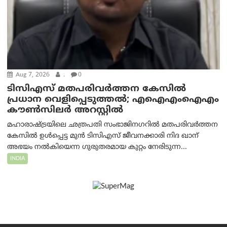
Aug 7, 2026
.
0
ടിസിഎസ് മതപരിവർത്തന കേസിൽ
പ്രധാന വെളിപ്പെടുത്തൽ; എഐഎംഐഎം
കൗൺസിലർ അറസ്റ്റിൽ
മഹാരാഷ്ട്രയിലെ ഛത്രപതി സംഭാജിനഗറിൽ മതപരിവർത്തന
കേസിൽ ഉൾപ്പെട്ട മുൻ ടിസിഎസ് ജീവനക്കാരി നിദ ഖാന്
അഭയം നൽകിയെന്ന ഗുരുതരമായ കുറ്റം നേരിടുന്ന...
INDIA