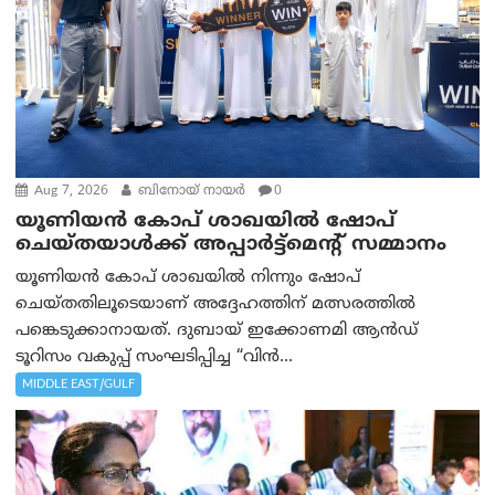
Aug 7, 2026
ബിനോയ് നായര്‍
0
യൂണിയൻ കോപ് ശാഖയിൽ ഷോപ്
ചെയ്തയാൾക്ക് അപ്പാർട്ട്മെന്റ് സമ്മാനം
യൂണിയൻ കോപ് ശാഖയിൽ നിന്നും ഷോപ്
ചെയ്തതിലൂടെയാണ് അദ്ദേഹത്തിന് മത്സരത്തിൽ
പങ്കെടുക്കാനായത്. ദുബായ് ഇക്കോണമി ആൻഡ്
ടൂറിസം വകുപ്പ് സംഘടിപ്പിച്ച “വിൻ...
MIDDLE EAST/GULF