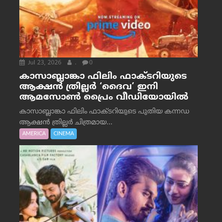
Jul 23, 2026
.
0
കാസാബ്ലാങ്കാ ഫിലിം ഫാക്ടറിയുടെ
ആക്ഷൻ ത്രില്ലർ ‘ദൈവ’ ഇനി
ആമസോൺ പ്രൈം വീഡിയോയിൽ
കാസാബ്ലാങ്കാ ഫിലിം ഫാക്ടറിയുടെ പുതിയ കന്നഡ
ആക്ഷൻ ത്രില്ലർ ചിത്രമായ...
AMERICA
CINEMA