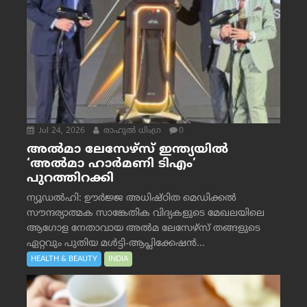
Jul 24, 2026
രാഹുല്‍ ധിംഗ്ര
0
അൽമാ ലേസേഴ്സ് ഇന്ത്യയിൽ
‘അൽമാ ഹാർമണി ടിഎം’
പുറത്തിറക്കി
ന്യൂഡൽഹി: ഊർജ്ജ അധിഷ്ഠിത മെഡിക്കൽ
സൗന്ദര്യാത്മക സാങ്കേതിക വിദ്യകളുടെ മേഖലയിലെ
ആഗോള നേതാവായ അൽമ ലേസേഴ്സ് തങ്ങളുടെ
ഏറ്റവും പുതിയ മൾട്ടി-ആപ്ലിക്കേഷൻ...
HEALTH & BEAUTY
INDIA