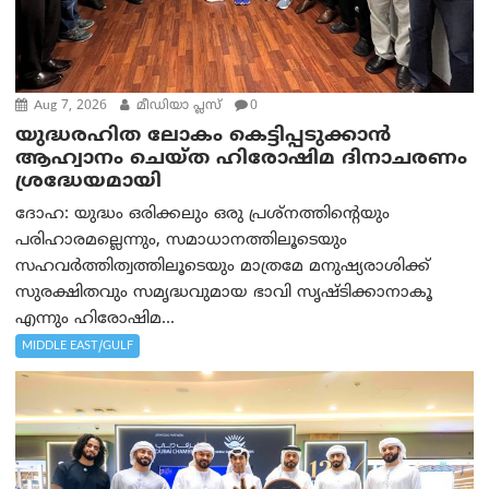
Aug 7, 2026
മീഡിയാ പ്ലസ്
0
യുദ്ധരഹിത ലോകം കെട്ടിപ്പടുക്കാന്‍
ആഹ്വാനം ചെയ്ത ഹിരോഷിമ ദിനാചരണം
ശ്രദ്ധേയമായി
ദോഹ: യുദ്ധം ഒരിക്കലും ഒരു പ്രശ്‌നത്തിന്റെയും
പരിഹാരമല്ലെന്നും, സമാധാനത്തിലൂടെയും
സഹവര്‍ത്തിത്വത്തിലൂടെയും മാത്രമേ മനുഷ്യരാശിക്ക്
സുരക്ഷിതവും സമൃദ്ധവുമായ ഭാവി സൃഷ്ടിക്കാനാകൂ
എന്നും ഹിരോഷിമ...
MIDDLE EAST/GULF