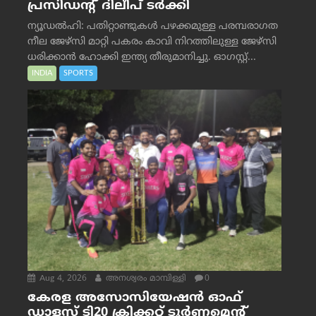
പ്രസിഡന്റ് ദിലീപ് ടര്‍ക്കി
ന്യൂഡൽഹി: പതിറ്റാണ്ടുകൾ പഴക്കമുള്ള പരമ്പരാഗത
നീല ജേഴ്‌സി മാറ്റി പകരം കാവി നിറത്തിലുള്ള ജേഴ്‌സി
ധരിക്കാൻ ഹോക്കി ഇന്ത്യ തീരുമാനിച്ചു. ഓഗസ്റ്റ്...
INDIA
SPORTS
Aug 4, 2026
അനശ്വരം മാമ്പിള്ളി
0
കേരള അസോസിയേഷൻ ഓഫ്
ഡാളസ് ടി20 ക്രിക്കറ്റ് ടൂർണമെന്റ്