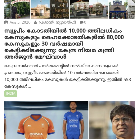
Aug 5, 2026
പ്രശാന്ത്, ന്യൂഡല്‍ഹി
0
സുപ്രീം കോടതിയിൽ 10,000-ത്തിലധികം
കേസുകളും ഹൈക്കോടതികളിൽ 80,000
കേസുകളും 30 വർഷമായി
കെട്ടിക്കിടക്കുന്നു: കേന്ദ്ര നിയമ മന്ത്രി
അര്‍ജുന്‍ മേഘ്‌വാള്‍
കേന്ദ്ര സർക്കാർ പാർലമെന്റിൽ നൽകിയ കണക്കുകൾ
പ്രകാരം, സുപ്രീം കോടതിയിൽ 10 വർഷത്തിലേറെയായി
10,000-ത്തിലധികം കേസുകൾ കെട്ടിക്കിടക്കുന്നു. ഇതിൽ 558
കേസുകൾ...
INDIA