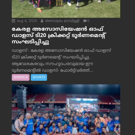
Aug 4, 2026
അനശ്വരം മാമ്പിള്ളി
0
കേരള അസോസിയേഷൻ ഓഫ്
ഡാളസ് ടി20 ക്രിക്കറ്റ് ടൂർണമെന്റ്
സംഘടിപ്പിച്ചു
ഡാളസ് : കേരള അസോസിയേഷൻ ഓഫ് ഡാളസ്
ടി20 ക്രിക്കറ്റ് ടൂർണമെന്റ് സംഘടിപ്പിച്ചു.
ആവേശകരവും സൗഹൃദപരവുമായ ഈ
ടൂർണമെന്റിൽ ഡാളസ്- ഫോർട്ട്‌വര്‍ത്ത്...
AMERICA
SPORTS