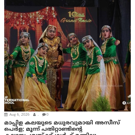
Aug 6, 2026
.
0
മാപ്പിള കലയുടെ മധുരവുമായി അസീസ്
പെർള; മൂന്ന് പതിറ്റാണ്ടിന്റെ