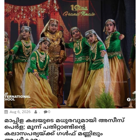
Aug 6, 2026
.
0
മാപ്പിള കലയുടെ മധുരവുമായി അസീസ്
പെർള; മൂന്ന് പതിറ്റാണ്ടിന്റെ
കലാസപര്യയ്ക്ക് ഗൾഫ് മണ്ണിലും