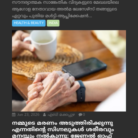
സൗന്ദര്യാത്മക സാങ്കേതിക വിദ്യകളുടെ മേഖലയിലെ
ആഗോള നേതാവായ അൽമ ലേസേഴ്സ് തങ്ങളുടെ
ഏറ്റവും പുതിയ മൾട്ടി-ആപ്ലിക്കേഷൻ...
HEALTH & BEAUTY
INDIA
Jun 23, 2026
എബി മക്കപ്പുഴ
0
നമ്മുടെ മരണം അടുത്തിരിക്കുന്നു
എന്നതിന്റെ സിഗ്നലുകൾ ശരീരവും
മനസ്സും നല്‍കുന്നു: ജേണല്‍ ഓഫ്