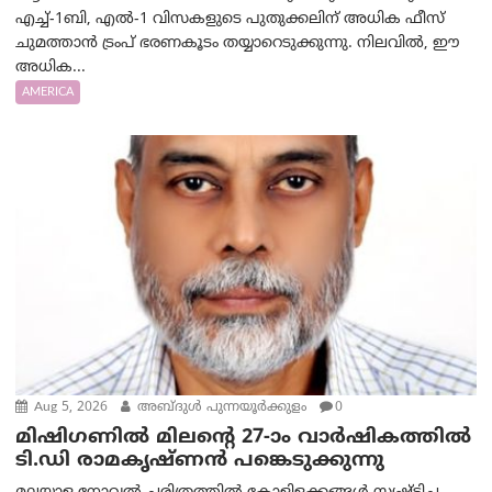
എച്ച്-1ബി, എൽ-1 വിസകളുടെ പുതുക്കലിന് അധിക ഫീസ്
ചുമത്താൻ ട്രംപ് ഭരണകൂടം തയ്യാറെടുക്കുന്നു. നിലവിൽ, ഈ
അധിക...
AMERICA
Aug 5, 2026
അബ്ദുൾ പുന്നയൂർക്കുളം
0
മിഷിഗണിൽ മിലന്റെ 27-ാം വാർഷികത്തിൽ
ടി.ഡി രാമകൃഷ്ണൻ പങ്കെടുക്കുന്നു