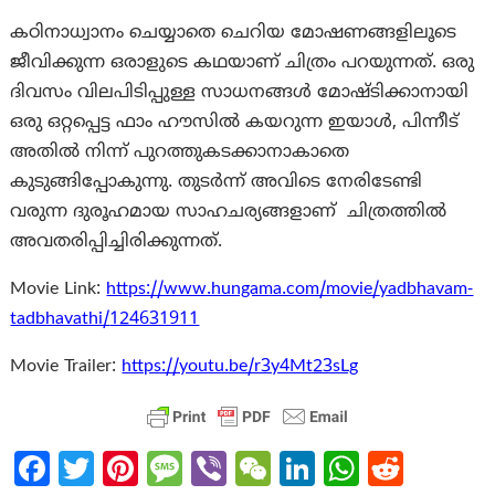
കഠിനാധ്വാനം ചെയ്യാതെ ചെറിയ മോഷണങ്ങളിലൂടെ
ജീവിക്കുന്ന ഒരാളുടെ കഥയാണ് ചിത്രം പറയുന്നത്. ഒരു
ദിവസം വിലപിടിപ്പുള്ള സാധനങ്ങൾ മോഷ്ടിക്കാനായി
ഒരു ഒറ്റപ്പെട്ട ഫാം ഹൗസിൽ കയറുന്ന ഇയാൾ, പിന്നീട്
അതിൽ നിന്ന് പുറത്തുകടക്കാനാകാതെ
കുടുങ്ങിപ്പോകുന്നു. തുടർന്ന് അവിടെ നേരിടേണ്ടി
വരുന്ന ദുരൂഹമായ സാഹചര്യങ്ങളാണ് ചിത്രത്തിൽ
അവതരിപ്പിച്ചിരിക്കുന്നത്.
Movie Link:
https://www.hungama.com/movie/
yadbhavam-
tadbhavathi/
124631911
Movie Trailer:
https://youtu.be/r3y4Mt23sLg
Fa
T
Pi
M
Vi
W
Li
W
R