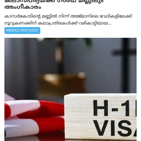
കലാസപര്യയ്ക്ക് ഗൾഫ് മണ്ണിലും
അംഗീകാരം
കാസർകോടിന്റെ മണ്ണിൽ നിന്ന് അജ്മാനിലെ വേദികളിലേക്ക്
നൂറുകണക്കിന് കലാപ്രതിഭകൾക്ക് വഴികാട്ടിയായ...
MIDDLE EAST/GULF