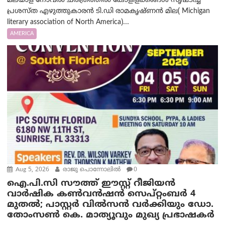
മലയാള നോവൽ ചരിത്രത്തിൽ കോളിളക്കങ്ങൾ സൃഷ്ടിച്ച
പ്രശസ്‌ത എഴുത്തുകാരൻ ടി.ഡി രാമകൃഷ്ണൻ മില( Michigan
literary association of North America)...
AMERICA
Aug 5, 2026
രാജു പൊന്നോലിൽ
0
ഐ.പി.സി സൗത്ത് ഈസ്റ്റ് റീജിയൻ
വാർഷിക കൺവൻഷൻ സെപ്റ്റംബർ 4
മുതൽ; പാസ്റ്റർ വിൽസൻ വർക്കിയും ഡോ.
തോംസൺ കെ. മാത്യൂവും മുഖ്യ പ്രഭാഷകർ