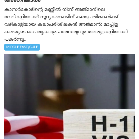
അംഗീകാരം
കാസർകോടിന്റെ മണ്ണിൽ നിന്ന് അജ്മാനിലെ
വേദികളിലേക്ക് നൂറുകണക്കിന് കലാപ്രതിഭകൾക്ക്
വഴികാട്ടിയായ കലാപരിശീലകൻ അജ്മാൻ: മാപ്പിള
കലയുടെ പൈതൃകവും പാരമ്പര്യവും തലമുറകളിലേക്ക്
പകർന്നു...
MIDDLE EAST/GULF