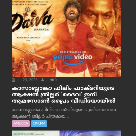
Jul 23, 2026
.
0
കാസാബ്ലാങ്കാ ഫിലിം ഫാക്ടറിയുടെ
ആക്ഷൻ ത്രില്ലർ ‘ദൈവ’ ഇനി
ആമസോൺ പ്രൈം വീഡിയോയിൽ
കാസാബ്ലാങ്കാ ഫിലിം ഫാക്ടറിയുടെ പുതിയ കന്നഡ
ആക്ഷൻ ത്രില്ലർ ചിത്രമായ...
AMERICA
CINEMA