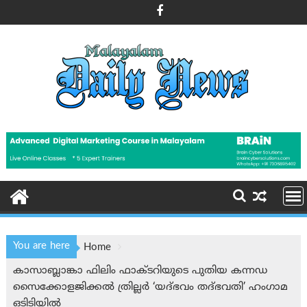
Skip
to
content
You are here
Home
കാസാബ്ലാങ്കാ ഫിലിം ഫാക്ടറിയുടെ പുതിയ കന്നഡ
സൈക്കോളജിക്കൽ ത്രില്ലർ ‘യദ്ഭവം തദ്ഭവതി’ ഹംഗാമ
ഒടിടിയിൽ