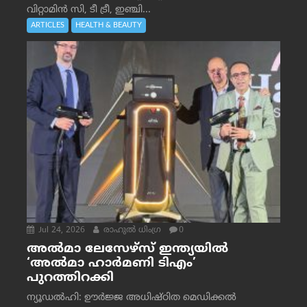
വിറ്റാമിൻ സി, ടീ ട്രീ, ഇഞ്ചി...
ARTICLES
HEALTH & BEAUTY
Jul 24, 2026
രാഹുല്‍ ധിംഗ്ര
0
അൽമാ ലേസേഴ്സ് ഇന്ത്യയിൽ
‘അൽമാ ഹാർമണി ടിഎം’
പുറത്തിറക്കി
ന്യൂഡൽഹി: ഊർജ്ജ അധിഷ്ഠിത മെഡിക്കൽ