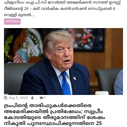
ഫ്ളോറിഡ: ഐ.പി.സി നോർത്ത് അമേരിക്കൻ സൗത്ത് ഈസ്റ്റ്
റീജിയന്റെ 26 – മത് വാർഷിക കൺവൻഷൻ സെപ്റ്റംബർ 4
വെള്ളി മുതൽ...
AMERICA
Aug 5, 2026
.
0
ട്രംപിന്റെ താരിഫുകൾക്കെതിരെ
അമേരിക്കയില്‍ പ്രതിഷേധം; സുപ്രീം
കോടതിയുടെ തീരുമാനത്തിന് ശേഷം
നികുതി പുനഃസ്ഥാപിക്കുന്നതിനെ 25