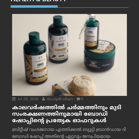
Jul 28, 2026
രാഹുല്‍ ധിംഗ്ര
0
കാലവർഷത്തിൽ ചർമ്മത്തിനും മുടി
സംരക്ഷണത്തിനുമായി ബോഡി
ഷോപ്പിന്റെ പ്രത്യേക ഓഫറുകൾ
ബ്രിട്ടീഷ് വംശജനായ എത്തിക്കൽ ബ്യൂട്ടി ബ്രാൻഡായ ദി
ബോഡി ഷോപ്പ് അതിന്റെ ഏറ്റവും ജനപ്രിയമായ