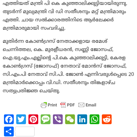
എത്തിയത് മന്ത്രി പി കെ കുഞ്ഞാലിക്കുട്ടിയായിരുന്നു.
തുടര്‍ന്ന് മുഖ്യമന്ത്രി വി ഡി സതീശനും മറ്റ് മന്ത്രിമാരും
എത്തി. ചായ സല്‍ക്കാരത്തിനിടെ ആർലേക്കർ
മന്ത്രിമാരുമായി സംവദിച്ചു.
മുതിർന്ന കോൺഗ്രസ് നേതാക്കളായ രമേശ്
ചെന്നിത്തല, കെ. മുരളീധരൻ, സണ്ണി ജോസഫ്,
ഐ.യു.എം.എല്ലിന്റെ പി.കെ കുഞ്ഞാലിക്കുട്ടി, കേരള
കോൺഗ്രസ് (ജോസഫ്) നേതാവ് മോൻസ് ജോസഫ്,
സി.എം.പി നേതാവ് സി.പി. ജോൺ എന്നിവരുൾപ്പെടെ 20
മന്ത്രിമാർക്കൊപ്പം വി.ഡി. സതീശനും തിങ്കളാഴ്ച
സത്യപ്രതിജ്ഞ ചെയ്തു.
Fa
T
Pi
M
Vi
W
Li
W
R
ce
w
nt
es
b
e
n
h
e
S