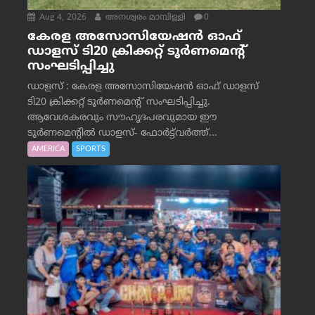
Aug 4, 2026
അനശ്വരം മാമ്പിള്ളി
0
കേരള അസോസിയേഷൻ ഓഫ്
ഡാളസ് ടി20 ക്രിക്കറ്റ് ടൂർണമെന്റ്
സംഘടിപ്പിച്ചു
ഡാളസ് : കേരള അസോസിയേഷൻ ഓഫ് ഡാളസ്
ടി20 ക്രിക്കറ്റ് ടൂർണമെന്റ് സംഘടിപ്പിച്ചു.
ആവേശകരവും സൗഹൃദപരവുമായ ഈ
ടൂർണമെന്റിൽ ഡാളസ്- ഫോർട്ട്‌വര്‍ത്ത്...
AMERICA
SPORTS