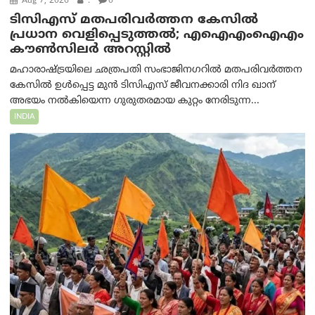
Aug 7, 2026
.
0
ടിസിഎസ് മതപരിവർത്തന കേസിൽ
പ്രധാന വെളിപ്പെടുത്തൽ; എഐഎംഐഎം
കൗൺസിലർ അറസ്റ്റിൽ
മഹാരാഷ്ട്രയിലെ ഛത്രപതി സംഭാജിനഗറിൽ മതപരിവർത്തന
കേസിൽ ഉൾപ്പെട്ട മുൻ ടിസിഎസ് ജീവനക്കാരി നിദ ഖാന്
അഭയം നൽകിയെന്ന ഗുരുതരമായ കുറ്റം നേരിടുന്ന...
INDIA