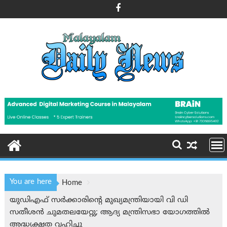
Skip
to
content
You are here
Home
യുഡി‌എഫ് സര്‍ക്കാരിന്റെ മുഖ്യമന്ത്രിയായി വി ഡി
സതീശൻ ചുമതലയേറ്റു; ആദ്യ മന്ത്രിസഭാ യോഗത്തില്‍
അദ്ധ്യക്ഷത വഹിച്ചു