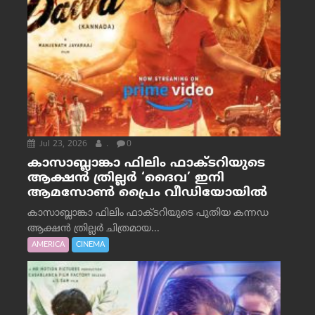
Jul 23, 2026
.
0
കാസാബ്ലാങ്കാ ഫിലിം ഫാക്ടറിയുടെ
ആക്ഷൻ ത്രില്ലർ ‘ദൈവ’ ഇനി
ആമസോൺ പ്രൈം വീഡിയോയിൽ
കാസാബ്ലാങ്കാ ഫിലിം ഫാക്ടറിയുടെ പുതിയ കന്നഡ
ആക്ഷൻ ത്രില്ലർ ചിത്രമായ...
AMERICA
CINEMA