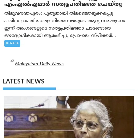
എംഎൽഎമാർ സത്യപ്രതിജ്ഞ ചെയ്തു
തിരുവനന്തപുരം: പുതുതായി തിരഞ്ഞെടുക്കപ്പെട്ട
പതിനാറാമത് കേരള നിയമസഭയുടെ ആദ്യ സമ്മേളനം
ഇന്ന് അംഗങ്ങളുടെ സത്യപ്രതിജ്ഞാ ചടങ്ങോടെ
ഔദ്യോഗികമായി ആരംഭിച്ചു. പ്രോ-ടെം സ്പീക്കർ...
KERALA
Malayalam Daily News
LATEST NEWS