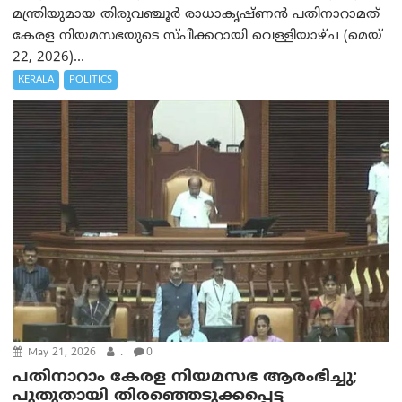
മന്ത്രിയുമായ തിരുവഞ്ചൂർ രാധാകൃഷ്ണൻ പതിനാറാമത്
കേരള നിയമസഭയുടെ സ്പീക്കറായി വെള്ളിയാഴ്ച (മെയ്
22, 2026)...
KERALA
POLITICS
May 21, 2026
.
0
പതിനാറാം കേരള നിയമസഭ ആരംഭിച്ചു;
പുതുതായി തിരഞ്ഞെടുക്കപ്പെട്ട