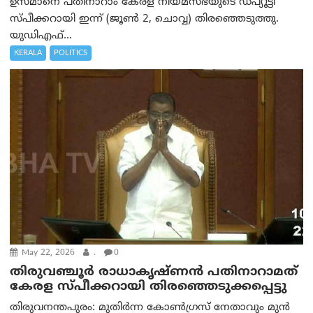
ഉസ്മാനെ പതിനാറാം കേരള നിയമസഭയുടെ ഡപ്യൂട്ടി
സ്പീക്കറായി ഇന്ന് (ജൂൺ 2, ചൊവ്വ) തിരഞ്ഞെടുത്തു.
യുഡി‌എഫ്...
KERALA
POLITICS
May 22, 2026
.
0
തിരുവഞ്ചൂർ രാധാകൃഷ്ണൻ പതിനാറാമത്
കേരള സ്പീക്കറായി തിരഞ്ഞെടുക്കപ്പെട്ടു
തിരുവനന്തപുരം: മുതിർന്ന കോൺഗ്രസ് നേതാവും മുൻ