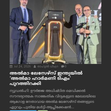
Jul 24, 2026
രാഹുല്‍ ധിംഗ്ര
0
അൽമാ ലേസേഴ്സ് ഇന്ത്യയിൽ
‘അൽമാ ഹാർമണി ടിഎം’
പുറത്തിറക്കി
ന്യൂഡൽഹി: ഊർജ്ജ അധിഷ്ഠിത മെഡിക്കൽ
സൗന്ദര്യാത്മക സാങ്കേതിക വിദ്യകളുടെ മേഖലയിലെ
ആഗോള നേതാവായ അൽമ ലേസേഴ്സ് തങ്ങളുടെ
ഏറ്റവും പുതിയ മൾട്ടി-ആപ്ലിക്കേഷൻ...