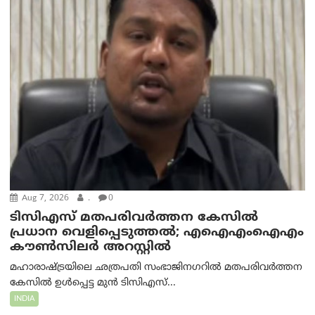
Aug 7, 2026
.
0
ടിസിഎസ് മതപരിവർത്തന കേസിൽ
പ്രധാന വെളിപ്പെടുത്തൽ; എഐഎംഐഎം
കൗൺസിലർ അറസ്റ്റിൽ
മഹാരാഷ്ട്രയിലെ ഛത്രപതി സംഭാജിനഗറിൽ മതപരിവർത്തന
കേസിൽ ഉൾപ്പെട്ട മുൻ ടിസിഎസ്...
INDIA