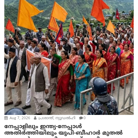
Aug 7, 2026
പ്രശാന്ത്, ന്യൂഡല്‍ഹി
0
നേപ്പാളിലും ഇന്ത്യ-നേപ്പാൾ
അതിർത്തിയിലും യുപി-ബീഹാർ മുതൽ