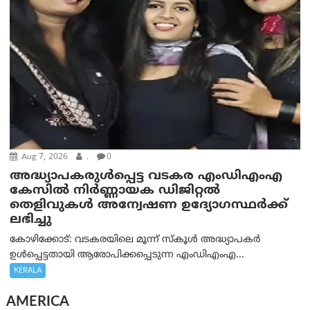
Aug 7, 2026
.
0
അദ്ധ്യാപകരുള്‍പ്പെട്ട വടകര എംഡി‌എം‌എ
കേസില്‍ നിര്‍ണ്ണായക ഡിജിറ്റല്‍
തെളിവുകള്‍ അന്വേഷണ ഉദ്യോഗസ്ഥര്‍ക്ക്
ലഭിച്ചു
കോഴിക്കോട്: വടകരയിലെ മൂന്ന് സ്കൂൾ അദ്ധ്യാപകർ
ഉൾപ്പെട്ടതായി ആരോപിക്കപ്പെടുന്ന എംഡിഎംഎ...
KERALA
AMERICA