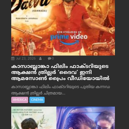
Jul 23, 2026
.
0
കാസാബ്ലാങ്കാ ഫിലിം ഫാക്ടറിയുടെ
ആക്ഷൻ ത്രില്ലർ ‘ദൈവ’ ഇനി
ആമസോൺ പ്രൈം വീഡിയോയിൽ
കാസാബ്ലാങ്കാ ഫിലിം ഫാക്ടറിയുടെ പുതിയ കന്നഡ
ആക്ഷൻ ത്രില്ലർ ചിത്രമായ...
AMERICA
CINEMA