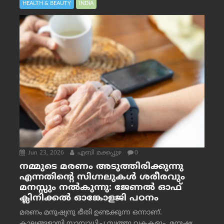
HEALTH & BEAUTY
INDIA
Jun 23, 2026
എബി മക്കപ്പുഴ
0
നമ്മുടെ മരണം അടുത്തിരിക്കുന്നു
എന്നതിന്റെ സിഗ്നലുകൾ ശരീരവും
മനസ്സും നല്‍കുന്നു: ജേണല്‍ ഓഫ്
ക്ലിനിക്കല്‍ ഓങ്കോളജി പഠനം
മരണം മനുഷ്യനു ഭീതി ഉണ്ടക്കുന്ന ഒന്നാണ്.
കാലങ്ങളായി സാമ്പാധിച്ച സ്വത്തു വകകളും, മനുഷ്യ