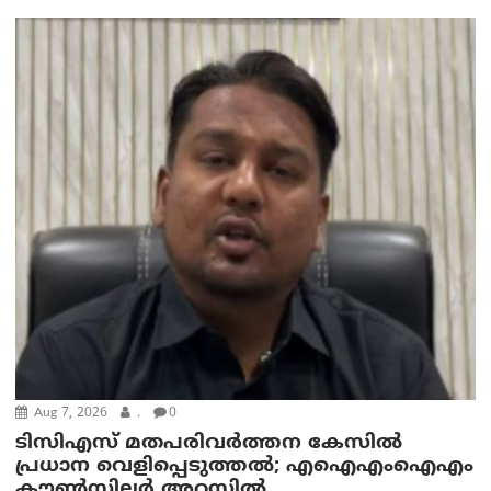
Aug 7, 2026
.
0
ടിസിഎസ് മതപരിവർത്തന കേസിൽ
പ്രധാന വെളിപ്പെടുത്തൽ; എഐഎംഐഎം
കൗൺസിലർ അറസ്റ്റിൽ