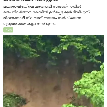
മഹാരാഷ്ട്രയിലെ ഛത്രപതി സംഭാജിനഗറിൽ
മതപരിവർത്തന കേസിൽ ഉൾപ്പെട്ട മുൻ ടിസിഎസ്
ജീവനക്കാരി നിദ ഖാന് അഭയം നൽകിയെന്ന
ഗുരുതരമായ കുറ്റം നേരിടുന്ന...
INDIA