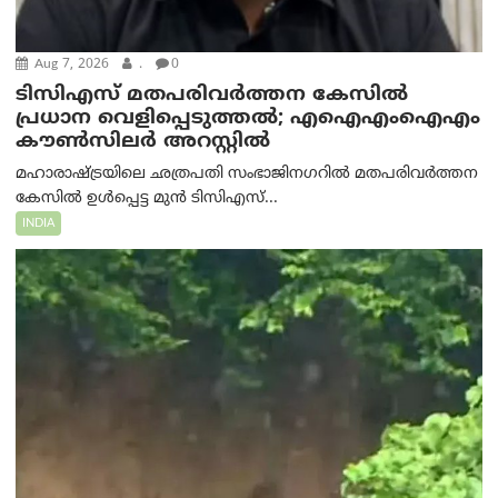
Aug 7, 2026
.
0
ടിസിഎസ് മതപരിവർത്തന കേസിൽ
പ്രധാന വെളിപ്പെടുത്തൽ; എഐഎംഐഎം
കൗൺസിലർ അറസ്റ്റിൽ
മഹാരാഷ്ട്രയിലെ ഛത്രപതി സംഭാജിനഗറിൽ മതപരിവർത്തന
കേസിൽ ഉൾപ്പെട്ട മുൻ ടിസിഎസ്...
INDIA