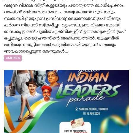
വരുന്ന വിദേശ സ്ത്രീകളുടെയും പൗരത്വത്തെ ബാധിച്ചേക്കാം.
വാഷിംഗ്ടണ്‍: ജന്മാവകാശ പൗരത്വവും ജനന ടൂറിസവും
സംബന്ധിച്ച് യുഎസ് പ്രസിഡന്റ് ഡൊണാൾഡ് ട്രംപ് വീണ്ടും
കർശന നിലപാട് സ്വീകരിച്ചു. വ്യാഴാഴ്ച, ഈ വിഷയവുമായി
ബന്ധപ്പെട്ട രണ്ട് പുതിയ എക്സിക്യൂട്ടീവ് ഉത്തരവുകളിൽ ട്രംപ്
ഒപ്പുവച്ചു. വൈറ്റ് ഹൗസിന്റെ അഭിപ്രായത്തിൽ, യുഎസിൽ
ജനിക്കുന്ന കുട്ടികൾക്ക് യാന്ത്രികമായി യുഎസ് പൗരത്വം
അവകാശപ്പെടുന്ന കേസുകൾ...
AMERICA