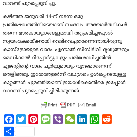
വാറണ്ട് പുറപ്പെടുവിച്ചു.
കഴിഞ്ഞ ജനുവരി 14-ന് നടന്ന ഒരു
പ്രതിഷേധത്തിനിടെയാണ് സംഭവം. അഭയാർത്ഥികൾ
തന്നെ മാരകായുധങ്ങളുമായി ആക്രമിച്ചപ്പോൾ
സ്വയംരക്ഷയ്ക്കായി വെടിവെച്ചതാണെന്നായിരുന്നു
കാസ്ട്രോയുടെ വാദം. എന്നാൽ സിസിടിവി ദൃശ്യങ്ങളും
മെഡിക്കൽ റിപ്പോർട്ടുകളും പരിശോധിച്ചതിൽ
ഏജന്റിന്റെ വാദം പൂർണ്ണമായും വ്യാജമാണെന്ന്
തെളിഞ്ഞു. ഇതേത്തുടർന്ന് വധശ്രമം ഉൾപ്പെടെയുള്ള
കുറ്റങ്ങൾ ചുമത്തിയാണ് ഇയാൾക്കെതിരെ ഇപ്പോൾ
വാറണ്ട് പുറപ്പെടുവിച്ചിരിക്കുന്നത്.
Fa
T
Pi
M
Vi
W
Li
W
R
ce
w
nt
es
b
e
n
h
e
S