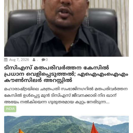
Aug 7, 2026
.
0
ടിസിഎസ് മതപരിവർത്തന കേസിൽ
പ്രധാന വെളിപ്പെടുത്തൽ; എഐഎംഐഎം
കൗൺസിലർ അറസ്റ്റിൽ
മഹാരാഷ്ട്രയിലെ ഛത്രപതി സംഭാജിനഗറിൽ മതപരിവർത്തന
കേസിൽ ഉൾപ്പെട്ട മുൻ ടിസിഎസ് ജീവനക്കാരി നിദ ഖാന്
അഭയം നൽകിയെന്ന ഗുരുതരമായ കുറ്റം നേരിടുന്ന...
INDIA