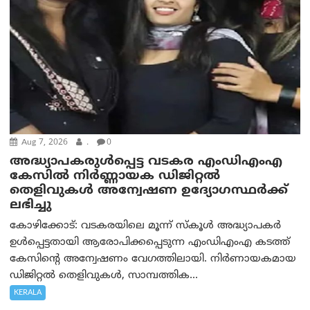
Aug 7, 2026
.
0
അദ്ധ്യാപകരുള്‍പ്പെട്ട വടകര എംഡി‌എം‌എ
കേസില്‍ നിര്‍ണ്ണായക ഡിജിറ്റല്‍
തെളിവുകള്‍ അന്വേഷണ ഉദ്യോഗസ്ഥര്‍ക്ക്
ലഭിച്ചു
കോഴിക്കോട്: വടകരയിലെ മൂന്ന് സ്കൂൾ അദ്ധ്യാപകർ
ഉൾപ്പെട്ടതായി ആരോപിക്കപ്പെടുന്ന എംഡിഎംഎ കടത്ത്
കേസിന്റെ അന്വേഷണം വേഗത്തിലായി. നിർണായകമായ
ഡിജിറ്റൽ തെളിവുകൾ, സാമ്പത്തിക...
KERALA