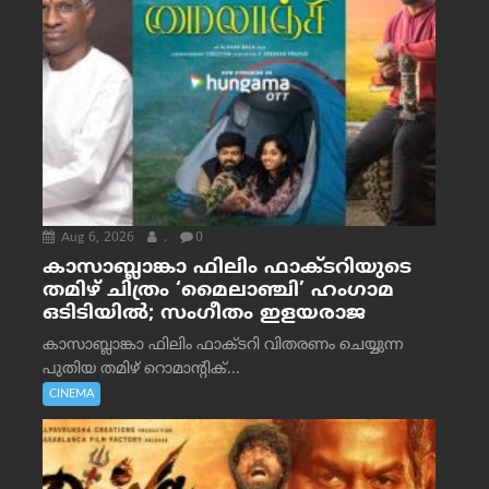
Aug 6, 2026
.
0
കാസാബ്ലാങ്കാ ഫിലിം ഫാക്ടറിയുടെ
തമിഴ് ചിത്രം ‘മൈലാഞ്ചി’ ഹംഗാമ
ഒടിടിയിൽ; സംഗീതം ഇളയരാജ
കാസാബ്ലാങ്കാ ഫിലിം ഫാക്ടറി വിതരണം ചെയ്യുന്ന
പുതിയ തമിഴ് റൊമാന്റിക്...
CINEMA