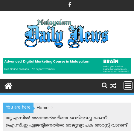
Skip
to
content
You are here
Home
യു.എസിൽ അഭയാർത്ഥിയെ വെടിവെച്ച കേസ്:
ഐ.സി.ഇ ഏജന്റിനെതിരെ രാജ്യവ്യാപക അറസ്റ്റ് വാറണ്ട്