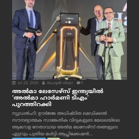
Jul 24, 2026
രാഹുല്‍ ധിംഗ്ര
0
അൽമാ ലേസേഴ്സ് ഇന്ത്യയിൽ
‘അൽമാ ഹാർമണി ടിഎം’
പുറത്തിറക്കി
ന്യൂഡൽഹി: ഊർജ്ജ അധിഷ്ഠിത മെഡിക്കൽ
സൗന്ദര്യാത്മക സാങ്കേതിക വിദ്യകളുടെ മേഖലയിലെ
ആഗോള നേതാവായ അൽമ ലേസേഴ്സ് തങ്ങളുടെ
ഏറ്റവും പുതിയ മൾട്ടി-ആപ്ലിക്കേഷൻ...