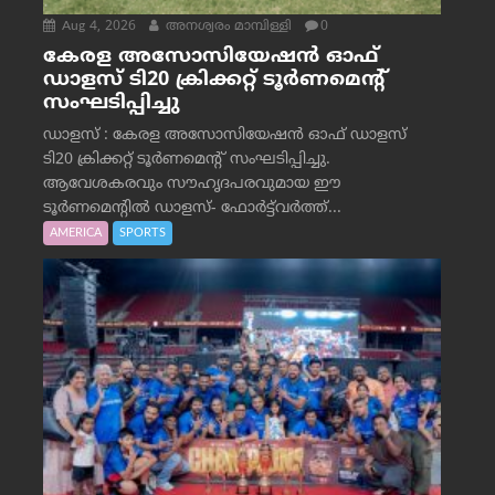
Aug 4, 2026
അനശ്വരം മാമ്പിള്ളി
0
കേരള അസോസിയേഷൻ ഓഫ്
ഡാളസ് ടി20 ക്രിക്കറ്റ് ടൂർണമെന്റ്
സംഘടിപ്പിച്ചു
ഡാളസ് : കേരള അസോസിയേഷൻ ഓഫ് ഡാളസ്
ടി20 ക്രിക്കറ്റ് ടൂർണമെന്റ് സംഘടിപ്പിച്ചു.
ആവേശകരവും സൗഹൃദപരവുമായ ഈ
ടൂർണമെന്റിൽ ഡാളസ്- ഫോർട്ട്‌വര്‍ത്ത്...
AMERICA
SPORTS