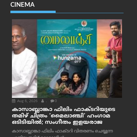
CINEMA
Aug 6, 2026
.
0
കാസാബ്ലാങ്കാ ഫിലിം ഫാക്ടറിയുടെ
തമിഴ് ചിത്രം ‘മൈലാഞ്ചി’ ഹംഗാമ
ഒടിടിയിൽ; സംഗീതം ഇളയരാജ
കാസാബ്ലാങ്കാ ഫിലിം ഫാക്ടറി വിതരണം ചെയ്യുന്ന