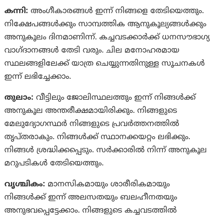
കന്നി:
അംഗീകാരങ്ങൾ ഇന്ന് നിങ്ങളെ തേടിയെത്തും.
നിക്ഷേപങ്ങൾക്കും സാമ്പത്തിക ആനുകൂല്യങ്ങൾക്കും
അനുകൂലം ദിനമാണിന്ന്. കച്ചവടക്കാർക്ക് ധനസൗഭാഗ്യ
വാഗ്ദാനങ്ങൾ തേടി വരും. ചില മനോഹരമായ
സ്ഥലങ്ങളിലേക്ക് യാത്ര ചെയ്യുന്നതിനുള്ള സൂചനകൾ
ഇന്ന് ലഭിച്ചേക്കാം.
തുലാം:
വീട്ടിലും ജോലിസ്ഥലത്തും ഇന്ന് നിങ്ങൾക്ക്
അനുകൂല അന്തരീക്ഷമായിരിക്കും. നിങ്ങളുടെ
മേലുദ്യോഗസ്ഥർ നിങ്ങളുടെ പ്രവർത്തനത്തിൽ
തൃപ്തരാകും. നിങ്ങൾക്ക് സ്ഥാനക്കയറ്റം ലഭിക്കും.
നിങ്ങൾ ശ്രദ്ധിക്കപ്പെടും. സർക്കാരിൽ നിന്ന് അനുകൂല
മറുപടികൾ തേടിയെത്തും.
വൃശ്ചികം:
മാനസികമായും ശാരീരികമായും
നിങ്ങൾക്ക് ഇന്ന് അലസതയും ബലഹീനതയും
അനുഭവപ്പെട്ടേക്കാം. നിങ്ങളുടെ കച്ചവടത്തിൽ