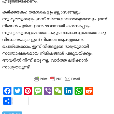
എടുത്തിരിക്കണം.
കര്‍ക്കടകം:
തമാശകളും ഉല്ലാസങ്ങളും
സുഹൃത്തുക്കളും ഇന്ന് നിങ്ങളോടൊത്തുണ്ടാവും. ഇന്ന്
നിങ്ങൾ പൂർണ ഉന്മേഷവാനായി കാണപ്പെടും.
സുഹൃത്തുക്കളുമായോ കുടുംബാംഗങ്ങളുമായോ ഒരു
വിനോദയാത്ര ഇന്ന് നിങ്ങൾ ആസൂത്രണം
ചെയ്‌തേക്കാം. ഇന്ന് നിങ്ങളുടെ ഭാര്യയുമായി
സന്തോഷകരമായ നിമിഷങ്ങൾ പങ്കുവയ്‌ക്കും.
അവരിൽ നിന്ന് ഒരു നല്ല വാർത്ത ലഭിക്കാൻ
സാധ്യതയുണ്ട്.
Fa
T
Pi
M
Vi
W
Li
W
R
ce
w
nt
es
b
e
n
h
e
S
b
itt
er
sa
er
C
ke
at
d
h