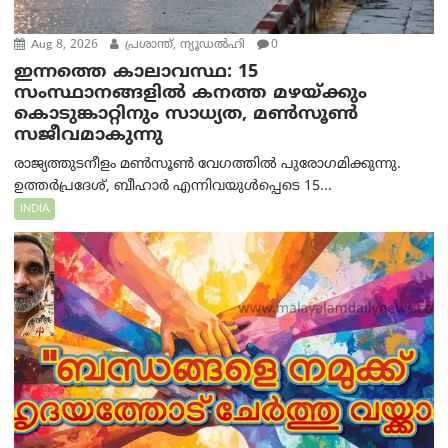
Aug 8, 2026
പ്രശാന്ത്, ന്യൂഡല്‍ഹി
0
ഇന്നത്തെ കാലാവസ്ഥ: 15
സംസ്ഥാനങ്ങളിൽ കനത്ത മഴയ്ക്കും
കൊടുങ്കാറ്റിനും സാധ്യത, മൺസൂൺ
സജീവമാകുന്നു
രാജ്യത്തുടനീളം മൺസൂൺ വേഗത്തിൽ പുരോഗമിക്കുന്നു.
ഉത്തർപ്രദേശ്, ബീഹാർ എന്നിവയുൾപ്പെടെ 15...
INDIA