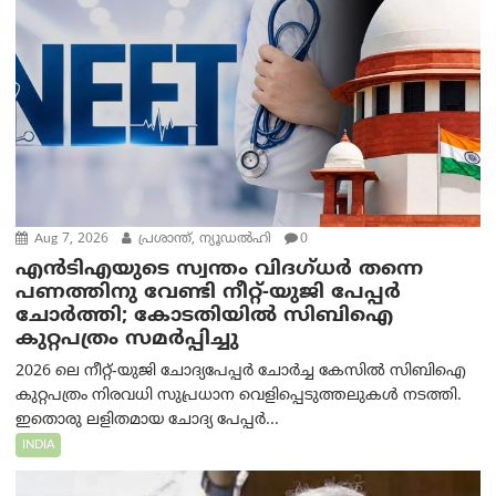
Aug 7, 2026
പ്രശാന്ത്, ന്യൂഡല്‍ഹി
0
എൻ‌ടി‌എയുടെ സ്വന്തം വിദഗ്ധർ തന്നെ
പണത്തിനു വേണ്ടി നീറ്റ്-യു‌ജി പേപ്പർ
ചോർത്തി; കോടതിയില്‍ സിബിഐ
കുറ്റപത്രം സമര്‍പ്പിച്ചു
2026 ലെ നീറ്റ്-യുജി ചോദ്യപേപ്പർ ചോർച്ച കേസിൽ സിബിഐ
കുറ്റപത്രം നിരവധി സുപ്രധാന വെളിപ്പെടുത്തലുകൾ നടത്തി.
ഇതൊരു ലളിതമായ ചോദ്യ പേപ്പർ...
INDIA