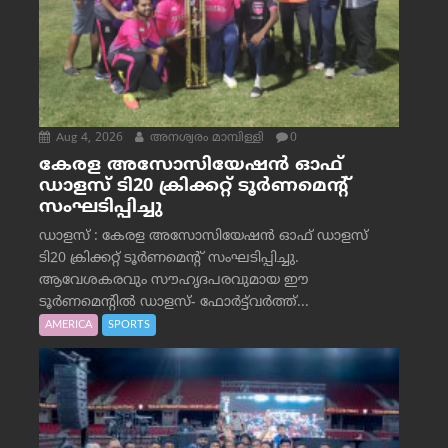
Aug 4, 2026
അനശ്വരം മാമ്പിള്ളി
0
കേരള അസോസിയേഷൻ ഓഫ്
ഡാളസ് ടി20 ക്രിക്കറ്റ് ടൂർണമെന്റ്
സംഘടിപ്പിച്ചു
ഡാളസ് : കേരള അസോസിയേഷൻ ഓഫ് ഡാളസ്
ടി20 ക്രിക്കറ്റ് ടൂർണമെന്റ് സംഘടിപ്പിച്ചു.
ആവേശകരവും സൗഹൃദപരവുമായ ഈ
ടൂർണമെന്റിൽ ഡാളസ്- ഫോർട്ട്‌വര്‍ത്ത്...
AMERICA
SPORTS