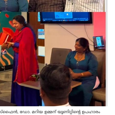
ോസ്ഫൈൻ, ഡോ. മറിയ ഉമ്മന് യൂണിറ്റിന്റെ ഉപഹാരം