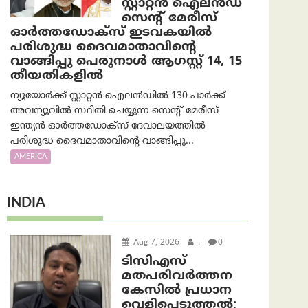
സ്റ്റാറ്റൻ ഐലൻഡ്
സെന്റ് മേരീസ്
ഓർത്തഡോക്സ് ഇടവകയിൽ
പരിശുദ്ധ ദൈവമാതാവിന്റെ
വാങ്ങിപ്പു പെരുനാൾ ആഗസ്റ്റ് 14, 15
തീയതികളിൽ
ന്യൂയോർക്ക് സ്റ്റാറ്റൻ ഐലൻഡിൽ 130 പാർക്ക്
അവന്യൂവിൽ സ്ഥിതി ചെയ്യുന്ന സെന്റ് മേരീസ്
ഇന്ത്യൻ ഓർത്തഡോക്സ് ദേവാലയത്തിൽ
പരിശുദ്ധ ദൈവമാതാവിന്റെ വാങ്ങിപ്പു...
AMERICA
INDIA
Aug 7, 2026
.
0
ടിസിഎസ്
മതപരിവർത്തന
കേസിൽ പ്രധാന
വെളിപ്പെടുത്തൽ;