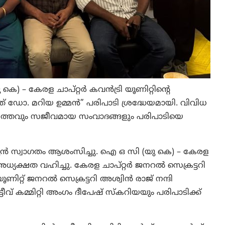
) – കേരള ചാപ്റ്റർ കവൻട്രി യൂണിറ്റിന്റെ
് വിത്ത് ഡോ. മറിയ ഉമ്മൻ” പരിപാടി ശ്രദ്ധേയമായി. വിവിധ
ളിത്തവും സജീവമായ സംവാദങ്ങളും പരിപാടിയെ
റ്യൻ സ്വാഗതം ആശംസിച്ചു. ഐ ഒ സി (യു കെ) – കേരള
അധ്യക്ഷത വഹിച്ചു. കേരള ചാപ്റ്റർ ജനറൽ സെക്രട്ടറി
ൂണിറ്റ് ജനറൽ സെക്രട്ടറി അശ്വിൻ രാജ് നന്ദി
ടീവ് കമ്മിറ്റി അംഗം ദീപേഷ് സ്കറിയയും പരിപാടിക്ക്