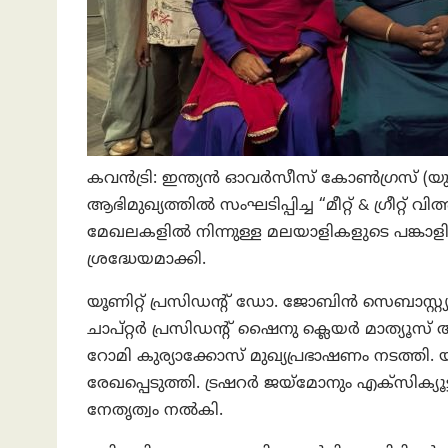
കവൻട്രി: ഇന്ത്യൻ ഓവർസീസ് കോൺഗ്രസ് (യു കെ
ആഭിമുഖ്യത്തിൽ സംഘടിപ്പിച്ച “മീറ്റ് & ഗ്രീറ്റ
മേഖലകളിൽ നിന്നുള്ള മലയാളികളുടെ പങ്കാ
ശ്രദ്ധേയമാക്കി.
യൂണിറ്റ് പ്രസിഡന്റ് ഡോ. ജോബിൻ സെബാസ്റ്
ചാപ്റ്റർ പ്രസിഡന്റ് ഷൈനു ക്ലെയർ മാത്യൂസ് 
റോമി കുര്യാക്കോസ് മുഖ്യപ്രഭാഷണം നടത്തി. യ
രേഖപ്പെടുത്തി. ട്രഷറർ ജയ്മോനും എക്സിക്യൂട്
നേതൃത്വം നൽകി.