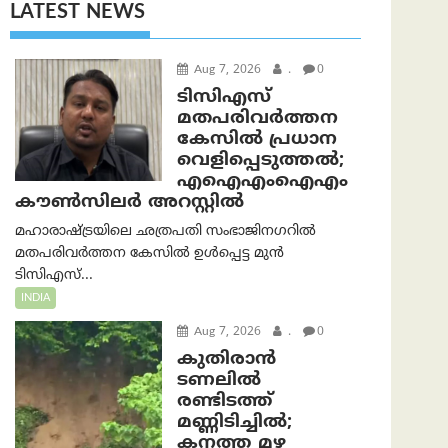
LATEST NEWS
Aug 7, 2026
.
0
ടിസിഎസ്
മതപരിവർത്തന
കേസിൽ പ്രധാന
വെളിപ്പെടുത്തൽ;
എഐഎംഐഎം
കൗൺസിലർ അറസ്റ്റിൽ
മഹാരാഷ്ട്രയിലെ ഛത്രപതി സംഭാജിനഗറിൽ
മതപരിവർത്തന കേസിൽ ഉൾപ്പെട്ട മുൻ
ടിസിഎസ്...
INDIA
Aug 7, 2026
.
0
കുതിരാൻ
ടണലിൽ
രണ്ടിടത്ത്
മണ്ണിടിച്ചിൽ;
കനത്ത മഴ