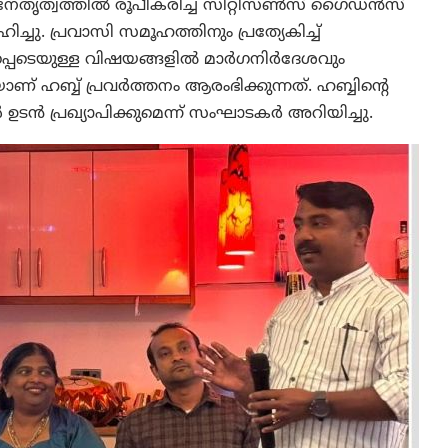
റെ നേതൃത്വത്തിൽ രൂപീകരിച്ച സിറ്റിസൺസ് ഗൈഡൻസ്
്ചു. പ്രവാസി സമൂഹത്തിനും പ്രത്യേകിച്ച്
്പെടെയുള്ള വിഷയങ്ങളിൽ മാർഗനിർദേശവും
് ഹബ്ബ് പ്രവർത്തനം ആരംഭിക്കുന്നത്. ഹബ്ബിന്റെ
ഉടൻ പ്രഖ്യാപിക്കുമെന്ന് സംഘാടകർ അറിയിച്ചു.