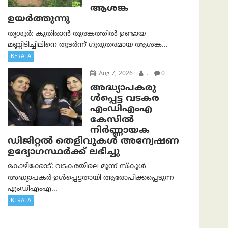
ആശങ്ക
ഉയർത്തുന്നു
തൃശൂർ: കുതിരാൻ തുരങ്കത്തിൽ ഉണ്ടായ
മണ്ണിടിച്ചിലിനെ തുടർന്ന് ഗുരുതരമായ ആശങ്ക...
KERALA
Aug 7, 2026
.
0
അദ്ധ്യാപകരു
ള്‍പ്പെട്ട വടകര
എംഡി‌എം‌എ
കേസില്‍
നിര്‍ണ്ണായക
ഡിജിറ്റല്‍ തെളിവുകള്‍ അന്വേഷണ
ഉദ്യോഗസ്ഥര്‍ക്ക് ലഭിച്ചു
കോഴിക്കോട്: വടകരയിലെ മൂന്ന് സ്കൂൾ
അദ്ധ്യാപകർ ഉൾപ്പെട്ടതായി ആരോപിക്കപ്പെടുന്ന
എംഡിഎംഎ...
KERALA