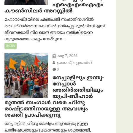
എഐഎംഐഎം
കൗൺസിലർ അറസ്റ്റിൽ
മഹാരാഷ്ട്രയിലെ ഛത്രപതി സംഭാജിനഗറിൽ
മതപരിവർത്തന കേസിൽ ഉൾപ്പെട്ട മുൻ ടിസിഎസ്
ജീവനക്കാരി നിദ ഖാന് അഭയം നൽകിയെന്ന
ഗുരുതരമായ കുറ്റം നേരിടുന്ന...
INDIA
Aug 7, 2026
പ്രശാന്ത്, ന്യൂഡല്‍ഹി
0
നേപ്പാളിലും ഇന്ത്യ-
നേപ്പാൾ
അതിർത്തിയിലും
യുപി-ബീഹാർ
മുതൽ ബംഗാൾ വരെ ഹിന്ദു
രാഷ്ട്രത്തിനായുള്ള ആവശ്യം
ശക്തി പ്രാപിക്കുന്നു
നേപ്പാളിൽ ഹിന്ദു രാഷ്ട്രം ആവശ്യപ്പെട്ടുള്ള
പ്രതിഷേധങ്ങളും പ്രകടനങ്ങളും ശക്തമായി,