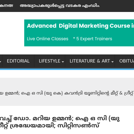
നു
്ട വടകര എംഡി‌എം‌എ കേസില്‍ നിര്‍ണ്ണായക ഡിജിറ്റല്‍ തെളിവ
രാശിഫലം (07-08-2026 വെള്ള
EDITORIAL
LIFESTYLE
LITERATURE & ART
OBITU
മ്മൻ; ഐ ഒ സി (യു കെ) കവൻട്രി യൂണിറ്റിന്റെ മീറ്റ് & ഗ്രീ
ച്ച് ഡോ. മറിയ ഉമ്മൻ; ഐ ഒ സി (യു
ഗ്രീറ്റ് ശ്രദ്ധേയമായി; സിറ്റിസൺസ്