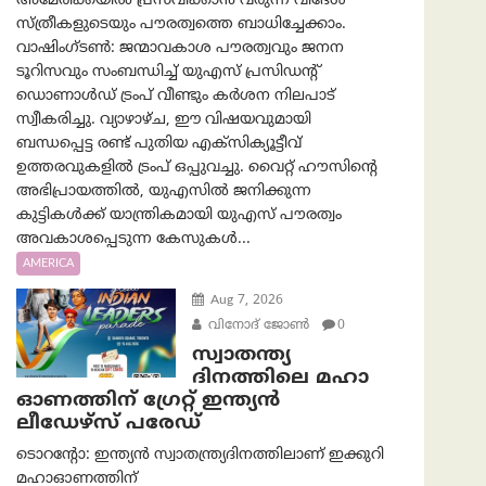
അമേരിക്കയിൽ പ്രസവിക്കാൻ വരുന്ന വിദേശ
സ്ത്രീകളുടെയും പൗരത്വത്തെ ബാധിച്ചേക്കാം.
വാഷിംഗ്ടണ്‍: ജന്മാവകാശ പൗരത്വവും ജനന
ടൂറിസവും സംബന്ധിച്ച് യുഎസ് പ്രസിഡന്റ്
ഡൊണാൾഡ് ട്രംപ് വീണ്ടും കർശന നിലപാട്
സ്വീകരിച്ചു. വ്യാഴാഴ്ച, ഈ വിഷയവുമായി
ബന്ധപ്പെട്ട രണ്ട് പുതിയ എക്സിക്യൂട്ടീവ്
ഉത്തരവുകളിൽ ട്രംപ് ഒപ്പുവച്ചു. വൈറ്റ് ഹൗസിന്റെ
അഭിപ്രായത്തിൽ, യുഎസിൽ ജനിക്കുന്ന
കുട്ടികൾക്ക് യാന്ത്രികമായി യുഎസ് പൗരത്വം
അവകാശപ്പെടുന്ന കേസുകൾ...
AMERICA
Aug 7, 2026
വിനോദ് ജോൺ
0
സ്വാതന്ത്യ
ദിനത്തിലെ മഹാ
ഓണത്തിന് ഗ്രേറ്റ് ഇന്ത്യൻ
ലീഡേഴ്സ് പരേഡ്
ടൊറന്റോ: ഇന്ത്യൻ സ്വാതന്ത്ര്യദിനത്തിലാണ് ഇക്കുറി
മഹാഓണത്തിന്