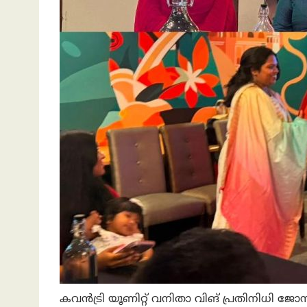
കവൻട്രി യൂണിറ്റ് വനിതാ വിങ് പ്രതിനിധി ജ