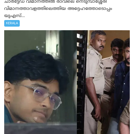
ചാർട്ടേഡ് വിമാനത്തിൽ രാവിലെ നെടുമ്പാശ്ശേരി
വിമാനത്താവളത്തിലെത്തിയ അദ്ദേഹത്തോടൊപ്പം
യുഎസ്...
KERALA