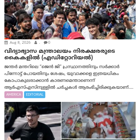
Aug 8, 2026
.
0
വിദ്യാഭ്യാസ മന്ത്രാലയം നിരക്ഷരരുടെ
കൈകളിൽ (എഡിറ്റോറിയല്‍)
ജന്തർ മന്തറിലെ “ജെൻ ജി” പ്രസ്ഥാനത്തിനും സർക്കാർ
പിന്നോട്ട് പോയതിനും ശേഷം, യുവാക്കളെ ഇത്രയധികം
കോപാകുലരാക്കാൻ കാരണമെന്താണെന്ന്
ആർ‌എസ്‌എസിനുള്ളിൽ ചർച്ചകൾ ആരംഭിച്ചിരിക്കുകയാണ്....
AMERICA
EDITORIAL