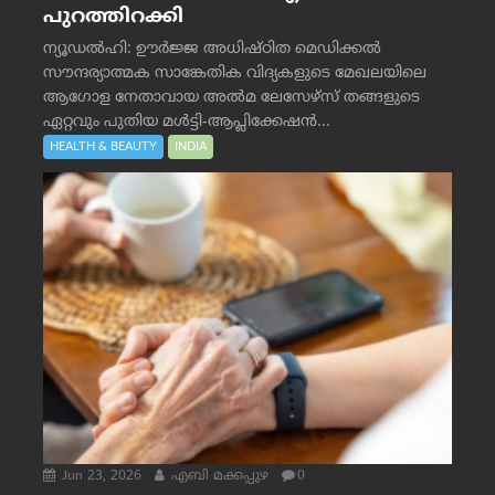
പുറത്തിറക്കി
ന്യൂഡൽഹി: ഊർജ്ജ അധിഷ്ഠിത മെഡിക്കൽ
സൗന്ദര്യാത്മക സാങ്കേതിക വിദ്യകളുടെ മേഖലയിലെ
ആഗോള നേതാവായ അൽമ ലേസേഴ്സ് തങ്ങളുടെ
ഏറ്റവും പുതിയ മൾട്ടി-ആപ്ലിക്കേഷൻ...
HEALTH & BEAUTY
INDIA
Jun 23, 2026
എബി മക്കപ്പുഴ
0