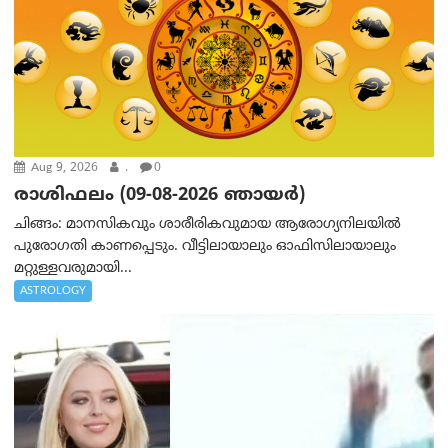
Aug 9, 2026
.
0
രാശിഫലം (09-08-2026 ഞായര്‍)
ചിങ്ങം: മാനസികവും ശാരീരികവുമായ ആരോഗ്യനിലയിൽ
പുരോഗതി കാണപ്പെടും. വീട്ടിലായാലും ഓഫിസിലായാലും
മറ്റുള്ളവരുമായി...
ASTROLOGY