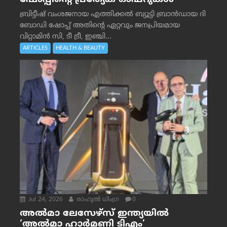
ബ്രിട്ടീഷ് വംശജനായ എത്തിക്കൽ ബ്യൂട്ടി ബ്രാൻഡായ ദി
ബോഡി ഷോപ്പ് അതിന്റെ ഏറ്റവും ജനപ്രിയമായ
വിറ്റാമിൻ സി, ടീ ട്രീ, ഇഞ്ചി...
ARTICLES
HEALTH & BEAUTY
Jul 24, 2026
രാഹുല്‍ ധിംഗ്ര
0
അൽമാ ലേസേഴ്സ് ഇന്ത്യയിൽ
‘അൽമാ ഹാർമണി ടിഎം’