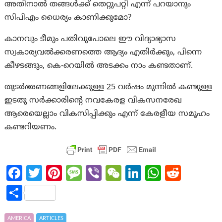
അതിനാൽ തങ്ങൾക്ക് തെറ്റുപറ്റി എന്ന് പറയാനും
സിപിഎം ധൈര്യം കാണിക്കുമോ?
കാനവും ടീമും പതിവുപോലെ ഈ വിദ്യാഭ്യാസ
സ്വകാര്യവൽക്കരണത്തെ ആദ്യം എതിർക്കും, പിന്നെ
കീഴടങ്ങും, കെ-റെയിൽ അടക്കം നാം കണ്ടതാണ്.
തുടർഭരണങ്ങളിലേക്കുള്ള 25 വർഷം മുന്നിൽ കണ്ടുള്ള
ഇടതു സർക്കാരിന്റെ നവകേരള വികസനരേഖ
ആരെയെല്ലാം വികസിപ്പിക്കും എന്ന് കേരളീയ സമൂഹം
കണ്ടറിയണം.
Fa
T
Pi
M
Vi
W
Li
W
R
ce
w
nt
es
b
e
n
h
e
S
b
itt
er
sa
er
C
ke
at
d
h
o
er
es
g
h
dI
s
di
AMERICA
ARTICLES