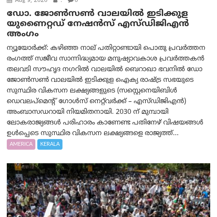
Aug 9, 2026
.
0
ഡോ. ജോൺസൺ വാലയിൽ ഇടിക്കുള
യുണൈറ്റഡ് നേഷൻസ് എസ്ഡിജിഎൻ
അംഗം
ന്യൂയോര്‍ക്ക്: കഴിഞ്ഞ നാല് പതിറ്റാണ്ടായി പൊതു പ്രവർത്തന
രംഗത്ത് സജീവ സാന്നിദ്ധ്യമായ മനുഷ്യാവകാശ പ്രവർത്തകൻ
തലവടി സൗഹൃദ നഗറിൽ വാലയിൽ ബെറാഖാ ഭവനിൽ ഡോ
ജോൺസൺ വാലയിൽ ഇടിക്കുള ഐക്യ രാഷ്ട്ര സഭയുടെ
സുസ്ഥിര വികസന ലക്ഷ്യങ്ങളുടെ (സസ്റ്റെനെയിബിൾ
ഡെവലപ്‌മെന്റ് ഗോൾസ് നെറ്റ്‌വർക്ക് – എസ്ഡിജിഎൻ)
അംബാസഡറായി നിയമിതനായി. 2030 ന് മുമ്പായി
ലോകരാജ്യങ്ങൾ പരിഹാരം കാണേണ്ട പതിനേഴ് വിഷയങ്ങൾ
ഉൾപ്പെടെ സുസ്ഥിര വികസന ലക്ഷ്യങ്ങളെ രാജ്യത്ത്...
AMERICA
KERALA