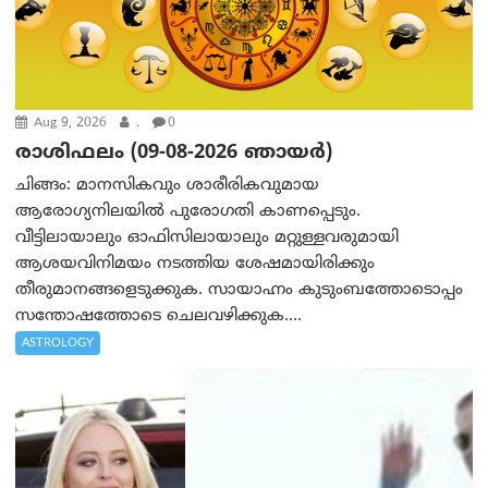
Aug 9, 2026
.
0
രാശിഫലം (09-08-2026 ഞായര്‍)
ചിങ്ങം: മാനസികവും ശാരീരികവുമായ
ആരോഗ്യനിലയിൽ പുരോഗതി കാണപ്പെടും.
വീട്ടിലായാലും ഓഫിസിലായാലും മറ്റുള്ളവരുമായി
ആശയവിനിമയം നടത്തിയ ശേഷമായിരിക്കും
തീരുമാനങ്ങളെടുക്കുക. സായാഹ്നം കുടുംബത്തോടൊപ്പം
സന്തോഷത്തോടെ ചെലവഴിക്കുക....
ASTROLOGY