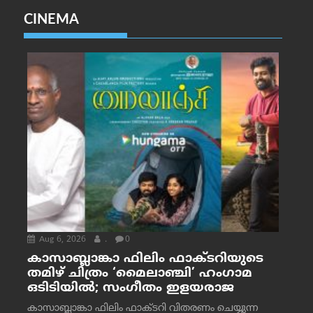
CINEMA
Aug 6, 2026
.
0
കാസാബ്ലാങ്കാ ഫിലിം ഫാക്ടറിയുടെ
തമിഴ് ചിത്രം ‘മൈലാഞ്ചി’ ഹംഗാമ
ഒടിടിയിൽ; സംഗീതം ഇളയരാജ
കാസാബ്ലാങ്കാ ഫിലിം ഫാക്ടറി വിതരണം ചെയ്യുന്ന