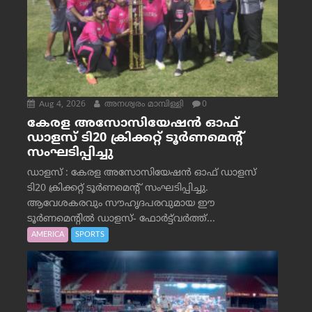
Aug 4, 2026
അനശ്വരം മാമ്പിള്ളി
0
കേരള അസോസിയേഷൻ ഓഫ്
ഡാളസ് ടി20 ക്രിക്കറ്റ് ടൂർണമെന്റ്
സംഘടിപ്പിച്ചു
ഡാളസ് : കേരള അസോസിയേഷൻ ഓഫ് ഡാളസ്
ടി20 ക്രിക്കറ്റ് ടൂർണമെന്റ് സംഘടിപ്പിച്ചു.
ആവേശകരവും സൗഹൃദപരവുമായ ഈ
ടൂർണമെന്റിൽ ഡാളസ്- ഫോർട്ട്‌വര്‍ത്ത്...
AMERICA
SPORTS