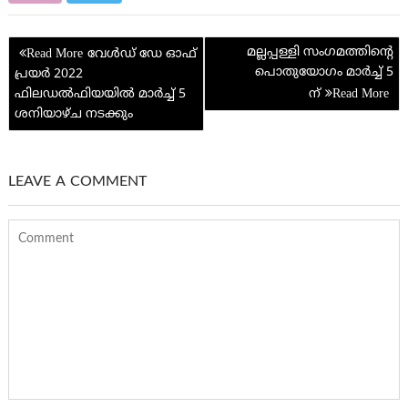
ar
o
t
e
at
n
A
t
e
Post
k
p
മല്ലപ്പള്ളി സംഗമത്തിന്റെ
വേള്‍ഡ് ഡേ ഓഫ്
navigation
പൊതുയോഗം മാർച്ച്‌ 5
പ്രയര്‍ 2022
p
ഫിലഡല്‍ഫിയയില്‍ മാര്‍ച്ച് 5
ന്
ശനിയാഴ്ച നടക്കും
LEAVE A COMMENT